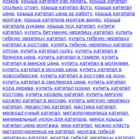
домов
,
крыша катепал как делать
,
крыша катепал
сколько стоит
,
крыша катепал фото
,
крыша катепал
цена
,
крыша катепал цена за работу
,
крыша катепала
монтаж
,
крыша катепала монтаж видео
,
крыша
катепала руками
,
крыша под катепал
,
купити
катепал
,
купить битумную черепицу катепал
,
купить
гибкую черепицу катепал
,
купить гибкую черепицу
катепал в ростове
,
купить гибкую черепицу катепал
оптом
,
купить катепал rocky
,
купить катепал в
брянске цена
,
купить катепал в гомеле
,
купить
катепал в минске цена
,
купить катепал в могилеве
,
купить катепал в москве цена
,
купить катепал в
новосибирске
,
купить катепал в ростове на дону
,
купить катепал в смоленске цена
,
купить катепал
кора дерева
,
купить катепал рокки
,
купить катепал
ростове
,
купить кровлю катепал
,
купить мягкую
кровлю катепал в москве
,
купить мягкую черепицу
катепал
,
лекарство катепал
,
мастика катепал
,
мелкоштучный катепал
,
металлочерепица катепал
,
минимальный уклон для катепала
,
минск крыша
катепал цена монтажа
,
мкм катепал
,
можно класть
металлочерепица на катепал
,
монтаж гибкой
черепицы катепал
,
монтаж гибкой черепицы катепал