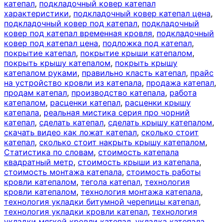
катепал
,
подкладочный ковер катепал
характеристики
,
подкладочный ковер катепал цена
,
подкладочный ковер под катепал
,
подкладочный
ковер под катепал временная кровля
,
подкладочный
ковер под катепал цена
,
подложка под катепал
,
покрытие катепал
,
покрытие крыши катепалом
,
покрыть крышу катепалом
,
покрыть крышу
катепалом руками
,
правильно класть катепал
,
прайс
на устройство кровли из катепала
,
продажа катепал
,
продам катепал
,
производство катепала
,
работа
катепалом
,
расценки катепал
,
расценки крышу
катепала
,
реальная мистика серия про чорний
катепал
,
сделать катепал
,
сделать крышу катепалом
,
скачать видео как ложат катепал
,
сколько стоит
катепал
,
сколько стоит накрыть крышу катепалом
,
Статистика по словам
,
стоимость катепала
квадратный метр
,
стоимость крыши из катепала
,
стоимость монтажа катепала
,
стоимость работы
кровли катепалом
,
тегола катепал
,
технология
кровли катепалом
,
технология монтажа катепала
,
технология укладки битумной черепицы катепал
,
технология укладки кровли катепал
,
технология
укладки мягкой кровли катепал
,
укладка катепала
,