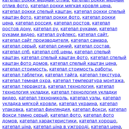
отлив фото
,
катепал рокки мягкая кровля цена
,
катепал рокки спелый каштан
,
катепал рокки спелый
каштан фото
,
катепал рокки фото
,
катепал рокки
цена
,
катепал россия
,
катепал ростов
,
катепал
ростов дону
,
катепал ру
,
катепал руками
,
катепал
руками видео
,
катепал руфлекс
,
катепал сайт
,
катепал сайт производителя
,
катепал самара
,
катепал серый
,
катепал синий
,
катепал состав
,
катепал спб
,
катепал спб цены
,
катепал спелый
каштан
,
катепал спелый каштан фото
,
катепал спелый
каштан фото домов
,
катепал спелый каштан цена
,
катепал стоимость
,
катепал стоимость работы
,
катепал таблетки
,
катепал тайга
,
катепал текстура
,
катепал темная охра
,
катепал температура монтажа
,
катепал терракота
,
катепал технология
,
катепал
технология укладки
,
катепал технология укладки
видео
,
катепал технониколь
,
катепал узлы
,
катепал
укладка мягкой кровли
,
катепал украина
,
катепал
упаковка
,
катепал финляндия
,
катепал фокси
,
катепал
фокси темно серый
,
катепал фото
,
катепал фото
домов
,
катепал характеристики
,
катепал хорошо
,
катепал ціна
,
катепал ціна в ужгороді
,
катепал цена
,