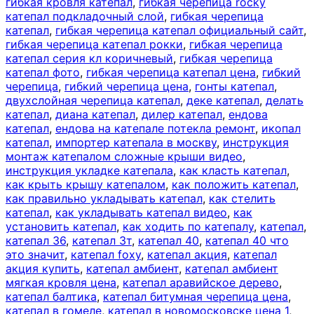
гибкая кровля катепал
,
гибкая черепица rocky
катепал подкладочный слой
,
гибкая черепица
катепал
,
гибкая черепица катепал официальный сайт
,
гибкая черепица катепал рокки
,
гибкая черепица
катепал серия кл коричневый
,
гибкая черепица
катепал фото
,
гибкая черепица катепал цена
,
гибкий
черепица
,
гибкий черепица цена
,
гонты катепал
,
двухслойная черепица катепал
,
деке катепал
,
делать
катепал
,
диана катепал
,
дилер катепал
,
ендова
катепал
,
ендова на катепале потекла ремонт
,
икопал
катепал
,
импортер катепала в москву
,
инструкция
монтаж катепалом сложные крыши видео
,
инструкция укладке катепала
,
как класть катепал
,
как крыть крышу катепалом
,
как положить катепал
,
как правильно укладывать катепал
,
как стелить
катепал
,
как укладывать катепал видео
,
как
установить катепал
,
как ходить по катепалу
,
катепал
,
катепал 36
,
катепал 3т
,
катепал 40
,
катепал 40 что
это значит
,
катепал foxy
,
катепал акция
,
катепал
акция купить
,
катепал амбиент
,
катепал амбиент
мягкая кровля цена
,
катепал аравийское дерево
,
катепал балтика
,
катепал битумная черепица цена
,
катепал в гомеле
,
катепал в новомосковске цена 1
,