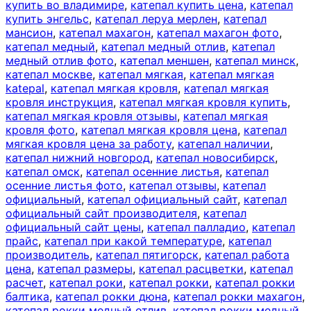
купить во владимире
,
катепал купить цена
,
катепал
купить энгельс
,
катепал леруа мерлен
,
катепал
мансион
,
катепал махагон
,
катепал махагон фото
,
катепал медный
,
катепал медный отлив
,
катепал
медный отлив фото
,
катепал меншен
,
катепал минск
,
катепал москве
,
катепал мягкая
,
катепал мягкая
katepal
,
катепал мягкая кровля
,
катепал мягкая
кровля инструкция
,
катепал мягкая кровля купить
,
катепал мягкая кровля отзывы
,
катепал мягкая
кровля фото
,
катепал мягкая кровля цена
,
катепал
мягкая кровля цена за работу
,
катепал наличии
,
катепал нижний новгород
,
катепал новосибирск
,
катепал омск
,
катепал осенние листья
,
катепал
осенние листья фото
,
катепал отзывы
,
катепал
официальный
,
катепал официальный сайт
,
катепал
официальный сайт производителя
,
катепал
официальный сайт цены
,
катепал палладио
,
катепал
прайс
,
катепал при какой температуре
,
катепал
производитель
,
катепал пятигорск
,
катепал работа
цена
,
катепал размеры
,
катепал расцветки
,
катепал
расчет
,
катепал роки
,
катепал рокки
,
катепал рокки
балтика
,
катепал рокки дюна
,
катепал рокки махагон
,
катепал рокки медный отлив
,
катепал рокки медный