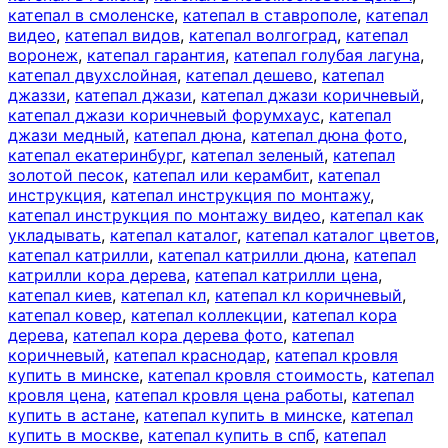
катепал в смоленске
,
катепал в ставрополе
,
катепал
видео
,
катепал видов
,
катепал волгоград
,
катепал
воронеж
,
катепал гарантия
,
катепал голубая лагуна
,
катепал двухслойная
,
катепал дешево
,
катепал
джаззи
,
катепал джази
,
катепал джази коричневый
,
катепал джази коричневый форумхаус
,
катепал
джази медный
,
катепал дюна
,
катепал дюна фото
,
катепал екатеринбург
,
катепал зеленый
,
катепал
золотой песок
,
катепал или керамбит
,
катепал
инструкция
,
катепал инструкция по монтажу
,
катепал инструкция по монтажу видео
,
катепал как
укладывать
,
катепал каталог
,
катепал каталог цветов
,
катепал катрилли
,
катепал катрилли дюна
,
катепал
катрилли кора дерева
,
катепал катрилли цена
,
катепал киев
,
катепал кл
,
катепал кл коричневый
,
катепал ковер
,
катепал коллекции
,
катепал кора
дерева
,
катепал кора дерева фото
,
катепал
коричневый
,
катепал краснодар
,
катепал кровля
купить в минске
,
катепал кровля стоимость
,
катепал
кровля цена
,
катепал кровля цена работы
,
катепал
купить в астане
,
катепал купить в минске
,
катепал
купить в москве
,
катепал купить в спб
,
катепал