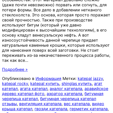
(даже почти невозможно) порвать или согнуть, для
потери формы. Все дело в добавлении нетканого
стеклохолста. Это основа, которая просто поражает
своей прочностью. Также при производстве
используют битум (который уже давно
модифицирован к высочайшим технологиям), в его
основу кладут венесуэльскую нефть. А вот
износоустойчивость данной черепице придает
натуральные каменные крошки, которые используют
для нанесения поверх всей заготовки. Не стоит
переживать из-за некачественного процесса работы,
так как все
…
Подробнее »
Опубликовано в
Информация
Метки:
katepal jazzy
,
katepal rocky
,
katepal купить
,
shinglas купить
,
агат
катепал
,
агата катепал
,
аналог катепала
,
аравийское
дерево катепал фото
,
аэратор катепала
,
битумная
черепица катепал
,
битумная черепица катепал
отзывы
,
вентиляция катепала
,
вес катепала
,
видео
крыша катепал
,
гвозди катепала
,
герметик катепала
,