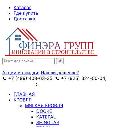
↓
Каталог
Skip
Где купить
to
Доставка
Main
Content
Search
for:
Акции и скидки!
Нашли дешевле?
📞 +7 (499) 408-63-35, 📞 +7 (925) 324-00-04;
➥
схема проезда
;
✉ e-mail: info@fin-era.ru
ГЛАВНАЯ
КРОВЛЯ
МЯГКАЯ КРОВЛЯ
DOCKE
KATEPAL
SHINGLAS