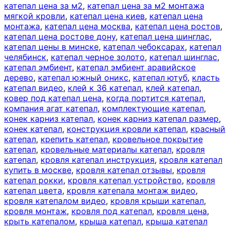
катепал цена за м2
,
катепал цена за м2 монтажа
мягкой кровли
,
катепал цена киев
,
катепал цена
монтажа
,
катепал цена москва
,
катепал цена ростов
,
катепал цена ростове дону
,
катепал цена шинглас
,
катепал цены в минске
,
катепал чебоксарах
,
катепал
челябинск
,
катепал черное золото
,
катепал шинглас
,
катепал эмбиент
,
катепал эмбиент аравийское
дерево
,
катепал южный оникс
,
катепал ютуб
,
класть
катепал видео
,
клей к 36 катепал
,
клей катепал
,
ковер под катепал цена
,
когда портится катепал
,
компания агат катепал
,
комплектующие катепал
,
конек карниз катепал
,
конек карниз катепал размер
,
конек катепал
,
конструкция кровли катепал
,
красный
катепал
,
крепить катепал
,
кровельное покрытие
катепал
,
кровельные материалы катепал
,
кровля
катепал
,
кровля катепал инструкция
,
кровля катепал
купить в москве
,
кровля катепал отзывы
,
кровля
катепал рокки
,
кровля катепал устройство
,
кровля
катепал цвета
,
кровля катепала монтаж видео
,
кровля катепалом видео
,
кровля крыши катепал
,
кровля монтаж
,
кровля под катепал
,
кровля цена
,
крыть катепалом
,
крыша катепал
,
крыша катепал