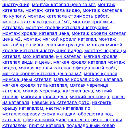
инструкция
,
монтаж катепал цена за м2
,
монтаж
катепала
,
монтаж катепала видео
,
монтаж катепала
по куполу
,
монтаж катепала стоимость работ
,
монтаж катепала цена за 1м2
,
монтаж кровли из
катепала
,
монтаж кровли катепал инструкция
,
монтаж кровли катепал цена
,
монтаж кровли катепал
цена м2
,
монтаж мягкой кровли катепал
,
монтаж
мягкой кровли катепал инструкция
,
монтаж мягкой
кровли катепал инструкция видео
,
монтаж черепицы
катепал
,
мох катепале
,
мч катепал
,
мягкая кровля
катепал виды и цены
,
мягкая кровля катепал монтаж
видео
,
мягкая кровля катепал официальный сайт
,
мягкая кровля катепал цена за м2
,
мягкая кровля
минске цены катепал
,
мягкая кровля рокки катепал
,
мягкая кровля типа катепал
,
мягкая черепица
катепал
,
мягкая черепица катепал цена
,
мягкий
кровля
,
мягкий кровля цена
,
мягкий черепица
,
навес
из катепала
,
навесы из катепала фото
,
накрыть
крышу катепалом
,
настил катепала по
металлокаркасу схема укладки
,
обрешетка под
катепал
,
официальный дилер катепал
,
пирог кровли
катепалом
,
плитка катепал
,
подкладочный ковер