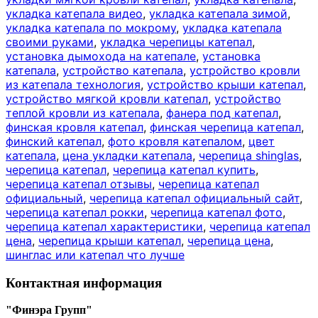
укладка катепала видео
,
укладка катепала зимой
,
укладка катепала по мокрому
,
укладка катепала
своими руками
,
укладка черепицы катепал
,
установка дымохода на катепале
,
установка
катепала
,
устройство катепала
,
устройство кровли
из катепала технология
,
устройство крыши катепал
,
устройство мягкой кровли катепал
,
устройство
теплой кровли из катепала
,
фанера под катепал
,
финская кровля катепал
,
финская черепица катепал
,
финский катепал
,
фото кровля катепалом
,
цвет
катепала
,
цена укладки катепала
,
черепица shinglas
,
черепица катепал
,
черепица катепал купить
,
черепица катепал отзывы
,
черепица катепал
официальный
,
черепица катепал официальный сайт
,
черепица катепал рокки
,
черепица катепал фото
,
черепица катепал характеристики
,
черепица катепал
цена
,
черепица крыши катепал
,
черепица цена
,
шинглас или катепал что лучше
Контактная информация
"Финэра Групп"