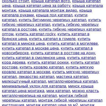
сколько стоит
,
крыша катепал фото
,
крыша катепал
цена
,
крыша катепал цена за работу
,
крыша катепала
монтаж
,
крыша катепала монтаж видео
,
крыша
катепала руками
,
крыша под катепал
,
купити
катепал
,
купить битумную черепицу катепал
,
купить
гибкую черепицу катепал
,
купить гибкую черепицу
катепал в ростове
,
купить гибкую черепицу катепал
оптом
,
купить катепал rocky
,
купить катепал в
брянске цена
,
купить катепал в гомеле
,
купить
катепал в минске цена
,
купить катепал в могилеве
,
купить катепал в москве цена
,
купить катепал в
новосибирске
,
купить катепал в ростове на дону
,
купить катепал в смоленске цена
,
купить катепал
кора дерева
,
купить катепал рокки
,
купить катепал
ростове
,
купить кровлю катепал
,
купить мягкую
кровлю катепал в москве
,
купить мягкую черепицу
катепал
,
лекарство катепал
,
мастика катепал
,
мелкоштучный катепал
,
металлочерепица катепал
,
минимальный уклон для катепала
,
минск крыша
катепал цена монтажа
,
мкм катепал
,
можно класть
металлочерепица на катепал
,
монтаж гибкой
черепицы катепал
,
монтаж гибкой черепицы катепал
инструкция
,
монтаж катепал цена за м2
,
монтаж