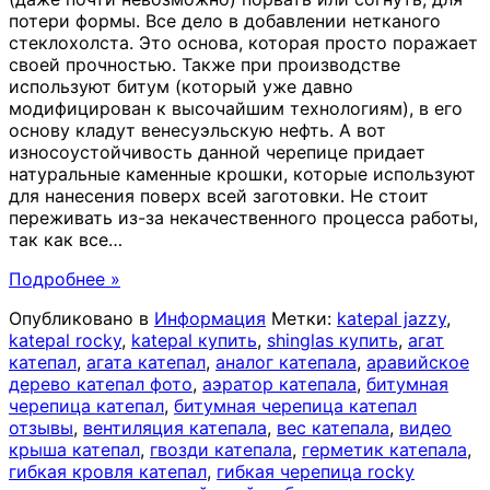
потери формы. Все дело в добавлении нетканого
стеклохолста. Это основа, которая просто поражает
своей прочностью. Также при производстве
используют битум (который уже давно
модифицирован к высочайшим технологиям), в его
основу кладут венесуэльскую нефть. А вот
износоустойчивость данной черепице придает
натуральные каменные крошки, которые используют
для нанесения поверх всей заготовки. Не стоит
переживать из-за некачественного процесса работы,
так как все
…
Подробнее »
Опубликовано в
Информация
Метки:
katepal jazzy
,
katepal rocky
,
katepal купить
,
shinglas купить
,
агат
катепал
,
агата катепал
,
аналог катепала
,
аравийское
дерево катепал фото
,
аэратор катепала
,
битумная
черепица катепал
,
битумная черепица катепал
отзывы
,
вентиляция катепала
,
вес катепала
,
видео
крыша катепал
,
гвозди катепала
,
герметик катепала
,
гибкая кровля катепал
,
гибкая черепица rocky