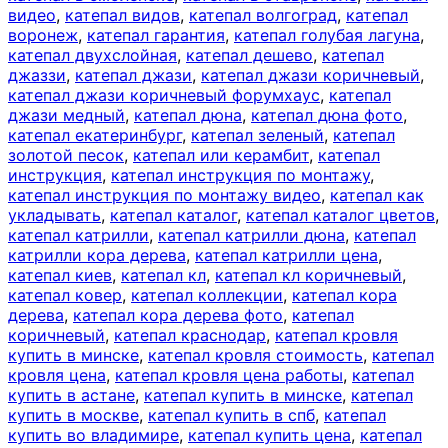
видео
,
катепал видов
,
катепал волгоград
,
катепал
воронеж
,
катепал гарантия
,
катепал голубая лагуна
,
катепал двухслойная
,
катепал дешево
,
катепал
джаззи
,
катепал джази
,
катепал джази коричневый
,
катепал джази коричневый форумхаус
,
катепал
джази медный
,
катепал дюна
,
катепал дюна фото
,
катепал екатеринбург
,
катепал зеленый
,
катепал
золотой песок
,
катепал или керамбит
,
катепал
инструкция
,
катепал инструкция по монтажу
,
катепал инструкция по монтажу видео
,
катепал как
укладывать
,
катепал каталог
,
катепал каталог цветов
,
катепал катрилли
,
катепал катрилли дюна
,
катепал
катрилли кора дерева
,
катепал катрилли цена
,
катепал киев
,
катепал кл
,
катепал кл коричневый
,
катепал ковер
,
катепал коллекции
,
катепал кора
дерева
,
катепал кора дерева фото
,
катепал
коричневый
,
катепал краснодар
,
катепал кровля
купить в минске
,
катепал кровля стоимость
,
катепал
кровля цена
,
катепал кровля цена работы
,
катепал
купить в астане
,
катепал купить в минске
,
катепал
купить в москве
,
катепал купить в спб
,
катепал
купить во владимире
,
катепал купить цена
,
катепал