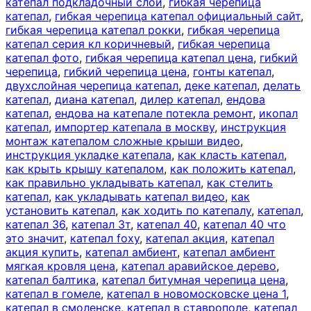
катепал подкладочный слой
,
гибкая черепица
катепал
,
гибкая черепица катепал официальный сайт
,
гибкая черепица катепал рокки
,
гибкая черепица
катепал серия кл коричневый
,
гибкая черепица
катепал фото
,
гибкая черепица катепал цена
,
гибкий
черепица
,
гибкий черепица цена
,
гонты катепал
,
двухслойная черепица катепал
,
деке катепал
,
делать
катепал
,
диана катепал
,
дилер катепал
,
ендова
катепал
,
ендова на катепале потекла ремонт
,
икопал
катепал
,
импортер катепала в москву
,
инструкция
монтаж катепалом сложные крыши видео
,
инструкция укладке катепала
,
как класть катепал
,
как крыть крышу катепалом
,
как положить катепал
,
как правильно укладывать катепал
,
как стелить
катепал
,
как укладывать катепал видео
,
как
установить катепал
,
как ходить по катепалу
,
катепал
,
катепал 36
,
катепал 3т
,
катепал 40
,
катепал 40 что
это значит
,
катепал foxy
,
катепал акция
,
катепал
акция купить
,
катепал амбиент
,
катепал амбиент
мягкая кровля цена
,
катепал аравийское дерево
,
катепал балтика
,
катепал битумная черепица цена
,
катепал в гомеле
,
катепал в новомосковске цена 1
,
катепал в смоленске
,
катепал в ставрополе
,
катепал