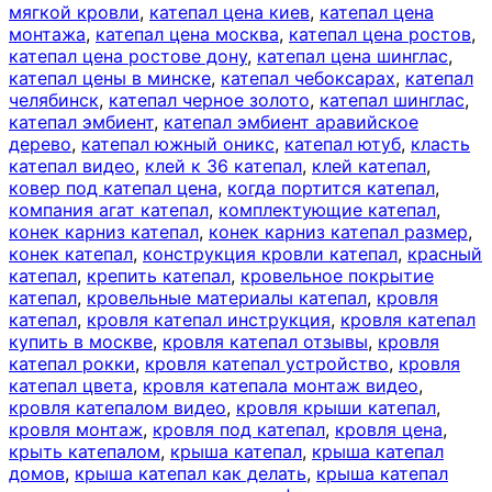
мягкой кровли
,
катепал цена киев
,
катепал цена
монтажа
,
катепал цена москва
,
катепал цена ростов
,
катепал цена ростове дону
,
катепал цена шинглас
,
катепал цены в минске
,
катепал чебоксарах
,
катепал
челябинск
,
катепал черное золото
,
катепал шинглас
,
катепал эмбиент
,
катепал эмбиент аравийское
дерево
,
катепал южный оникс
,
катепал ютуб
,
класть
катепал видео
,
клей к 36 катепал
,
клей катепал
,
ковер под катепал цена
,
когда портится катепал
,
компания агат катепал
,
комплектующие катепал
,
конек карниз катепал
,
конек карниз катепал размер
,
конек катепал
,
конструкция кровли катепал
,
красный
катепал
,
крепить катепал
,
кровельное покрытие
катепал
,
кровельные материалы катепал
,
кровля
катепал
,
кровля катепал инструкция
,
кровля катепал
купить в москве
,
кровля катепал отзывы
,
кровля
катепал рокки
,
кровля катепал устройство
,
кровля
катепал цвета
,
кровля катепала монтаж видео
,
кровля катепалом видео
,
кровля крыши катепал
,
кровля монтаж
,
кровля под катепал
,
кровля цена
,
крыть катепалом
,
крыша катепал
,
крыша катепал
домов
,
крыша катепал как делать
,
крыша катепал