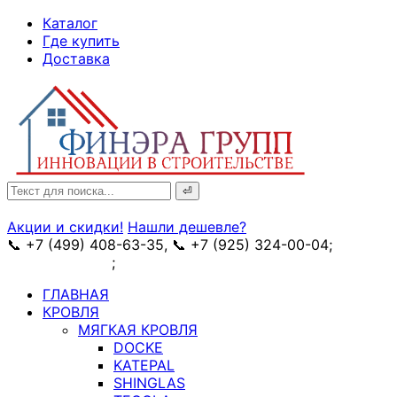
↓
Каталог
Skip
Где купить
to
Доставка
Main
Content
Search
for:
Акции и скидки!
Нашли дешевле?
📞 +7 (499) 408-63-35, 📞 +7 (925) 324-00-04;
➥
схема проезда
;
✉ e-mail: info@fin-era.ru
ГЛАВНАЯ
КРОВЛЯ
МЯГКАЯ КРОВЛЯ
DOCKE
KATEPAL
SHINGLAS