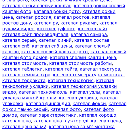
катепал рокки спелый каштан
,
катепал рокки спелый
каштан фото
,
катепал рокки фото
,
катепал рокки
цена
,
катепал россия
,
катепал ростов
,
катепал
ростов дону
,
катепал ру
,
катепал руками
,
катепал
руками видео
,
катепал руфлекс
,
катепал сайт
,
катепал сайт производителя
,
катепал самара
,
катепал серый
,
катепал синий
,
катепал состав
,
катепал спб
,
катепал спб цены
,
катепал спелый
каштан
,
катепал спелый каштан фото
,
катепал спелый
каштан фото домов
,
катепал спелый каштан цена
,
катепал стоимость
,
катепал стоимость работы
,
катепал таблетки
,
катепал тайга
,
катепал текстура
,
катепал темная охра
,
катепал температура монтажа
,
катепал терракота
,
катепал технология
,
катепал
технология укладки
,
катепал технология укладки
видео
,
катепал технониколь
,
катепал узлы
,
катепал
укладка мягкой кровли
,
катепал украина
,
катепал
упаковка
,
катепал финляндия
,
катепал фокси
,
катепал
фокси темно серый
,
катепал фото
,
катепал фото
домов
,
катепал характеристики
,
катепал хорошо
,
катепал ціна
,
катепал ціна в ужгороді
,
катепал цена
,
катепал цена за м2
,
катепал цена за м2 монтажа