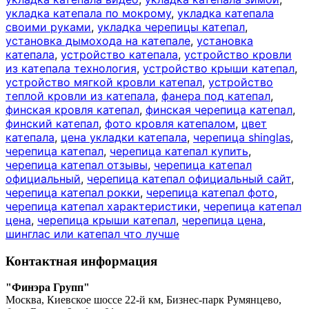
укладка катепала по мокрому
,
укладка катепала
своими руками
,
укладка черепицы катепал
,
установка дымохода на катепале
,
установка
катепала
,
устройство катепала
,
устройство кровли
из катепала технология
,
устройство крыши катепал
,
устройство мягкой кровли катепал
,
устройство
теплой кровли из катепала
,
фанера под катепал
,
финская кровля катепал
,
финская черепица катепал
,
финский катепал
,
фото кровля катепалом
,
цвет
катепала
,
цена укладки катепала
,
черепица shinglas
,
черепица катепал
,
черепица катепал купить
,
черепица катепал отзывы
,
черепица катепал
официальный
,
черепица катепал официальный сайт
,
черепица катепал рокки
,
черепица катепал фото
,
черепица катепал характеристики
,
черепица катепал
цена
,
черепица крыши катепал
,
черепица цена
,
шинглас или катепал что лучше
Контактная информация
"Финэра Групп"
Москва, Киевское шоссе 22-й км, Бизнес-парк Румянцево,