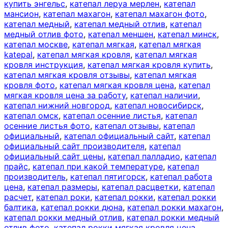
купить энгельс
,
катепал леруа мерлен
,
катепал
мансион
,
катепал махагон
,
катепал махагон фото
,
катепал медный
,
катепал медный отлив
,
катепал
медный отлив фото
,
катепал меншен
,
катепал минск
,
катепал москве
,
катепал мягкая
,
катепал мягкая
katepal
,
катепал мягкая кровля
,
катепал мягкая
кровля инструкция
,
катепал мягкая кровля купить
,
катепал мягкая кровля отзывы
,
катепал мягкая
кровля фото
,
катепал мягкая кровля цена
,
катепал
мягкая кровля цена за работу
,
катепал наличии
,
катепал нижний новгород
,
катепал новосибирск
,
катепал омск
,
катепал осенние листья
,
катепал
осенние листья фото
,
катепал отзывы
,
катепал
официальный
,
катепал официальный сайт
,
катепал
официальный сайт производителя
,
катепал
официальный сайт цены
,
катепал палладио
,
катепал
прайс
,
катепал при какой температуре
,
катепал
производитель
,
катепал пятигорск
,
катепал работа
цена
,
катепал размеры
,
катепал расцветки
,
катепал
расчет
,
катепал роки
,
катепал рокки
,
катепал рокки
балтика
,
катепал рокки дюна
,
катепал рокки махагон
,
катепал рокки медный отлив
,
катепал рокки медный
отлив фото
,
катепал рокки мягкая кровля цена
,