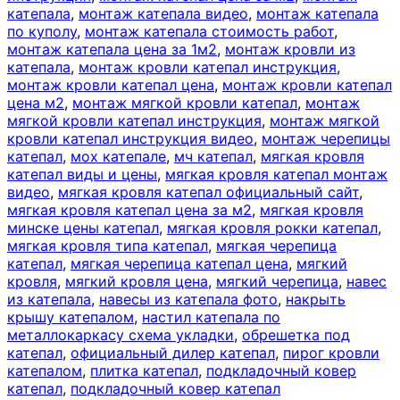
катепала
,
монтаж катепала видео
,
монтаж катепала
по куполу
,
монтаж катепала стоимость работ
,
монтаж катепала цена за 1м2
,
монтаж кровли из
катепала
,
монтаж кровли катепал инструкция
,
монтаж кровли катепал цена
,
монтаж кровли катепал
цена м2
,
монтаж мягкой кровли катепал
,
монтаж
мягкой кровли катепал инструкция
,
монтаж мягкой
кровли катепал инструкция видео
,
монтаж черепицы
катепал
,
мох катепале
,
мч катепал
,
мягкая кровля
катепал виды и цены
,
мягкая кровля катепал монтаж
видео
,
мягкая кровля катепал официальный сайт
,
мягкая кровля катепал цена за м2
,
мягкая кровля
минске цены катепал
,
мягкая кровля рокки катепал
,
мягкая кровля типа катепал
,
мягкая черепица
катепал
,
мягкая черепица катепал цена
,
мягкий
кровля
,
мягкий кровля цена
,
мягкий черепица
,
навес
из катепала
,
навесы из катепала фото
,
накрыть
крышу катепалом
,
настил катепала по
металлокаркасу схема укладки
,
обрешетка под
катепал
,
официальный дилер катепал
,
пирог кровли
катепалом
,
плитка катепал
,
подкладочный ковер
катепал
,
подкладочный ковер катепал