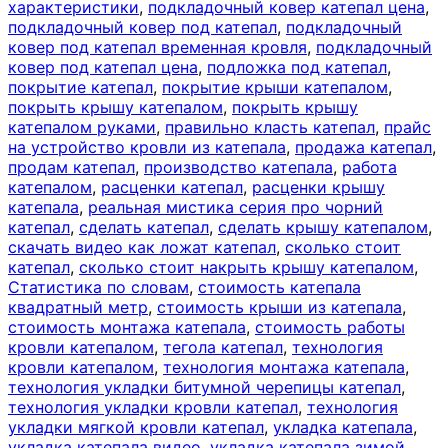
характеристики
,
подкладочный ковер катепал цена
,
подкладочный ковер под катепал
,
подкладочный
ковер под катепал временная кровля
,
подкладочный
ковер под катепал цена
,
подложка под катепал
,
покрытие катепал
,
покрытие крыши катепалом
,
покрыть крышу катепалом
,
покрыть крышу
катепалом руками
,
правильно класть катепал
,
прайс
на устройство кровли из катепала
,
продажа катепал
,
продам катепал
,
производство катепала
,
работа
катепалом
,
расценки катепал
,
расценки крышу
катепала
,
реальная мистика серия про чорний
катепал
,
сделать катепал
,
сделать крышу катепалом
,
скачать видео как ложат катепал
,
сколько стоит
катепал
,
сколько стоит накрыть крышу катепалом
,
Статистика по словам
,
стоимость катепала
квадратный метр
,
стоимость крыши из катепала
,
стоимость монтажа катепала
,
стоимость работы
кровли катепалом
,
тегола катепал
,
технология
кровли катепалом
,
технология монтажа катепала
,
технология укладки битумной черепицы катепал
,
технология укладки кровли катепал
,
технология
укладки мягкой кровли катепал
,
укладка катепала
,
укладка катепала видео
,
укладка катепала зимой
,