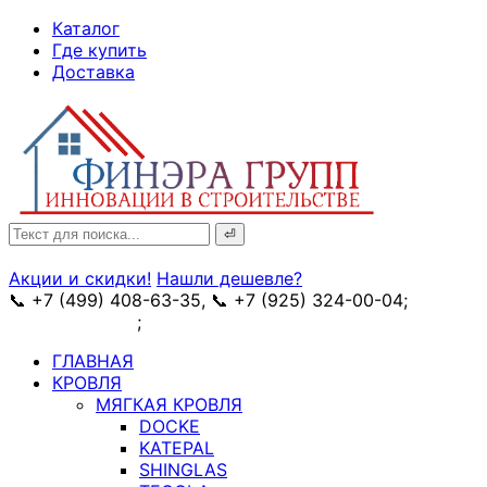
↓
Каталог
Skip
Где купить
to
Доставка
Main
Content
Search
for:
Акции и скидки!
Нашли дешевле?
📞 +7 (499) 408-63-35, 📞 +7 (925) 324-00-04;
➥
схема проезда
;
✉ e-mail: info@fin-era.ru
ГЛАВНАЯ
КРОВЛЯ
МЯГКАЯ КРОВЛЯ
DOCKE
KATEPAL
SHINGLAS