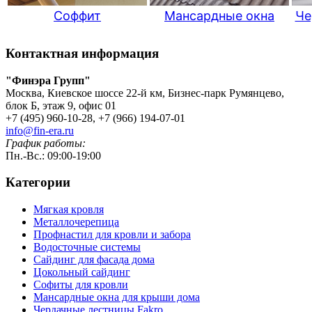
Соффит
Мансардные окна
Че
Контактная информация
"Финэра Групп"
Москва, Киевское шоссе 22-й км, Бизнес-парк Румянцево,
блок Б, этаж 9, офис 01
+7 (495) 960-10-28, +7 (966) 194-07-01
info@fin-era.ru
График работы:
Пн.-Вс.: 09:00-19:00
Категории
Мягкая кровля
Металлочерепица
Профнастил для кровли и забора
Водосточные системы
Сайдинг для фасада дома
Цокольный сайдинг
Софиты для кровли
Мансардные окна для крыши дома
Чердачные лестницы Fakro