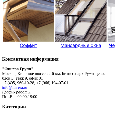
Соффит
Мансардные окна
Че
Контактная информация
"Финэра Групп"
Москва, Киевское шоссе 22-й км, Бизнес-парк Румянцево,
блок Б, этаж 9, офис 01
+7 (495) 960-10-28, +7 (966) 194-07-01
info@fin-era.ru
График работы:
Пн.-Вс.: 09:00-19:00
Категории