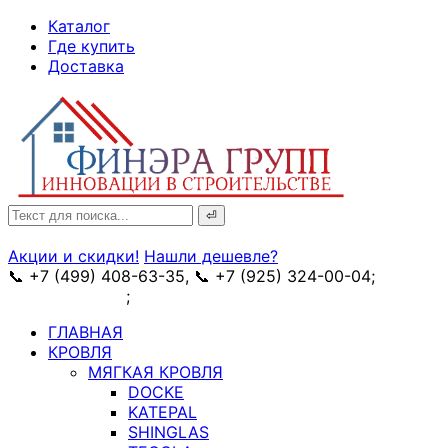
↓
Каталог
Skip
Где купить
to
Доставка
Main
Content
Search
for:
Акции и скидки!
Нашли дешевле?
📞 +7 (499) 408-63-35, 📞 +7 (925) 324-00-04;
➥
схема проезда
;
✉ e-mail: info@fin-era.ru
ГЛАВНАЯ
КРОВЛЯ
МЯГКАЯ КРОВЛЯ
DOCKE
KATEPAL
SHINGLAS