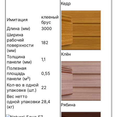
Кедр
клееный
Имитация
брус
Длина (мм)
3000
Ширина
рабочей
182
поверхности
(мм)
Клён
Толщина
1,1
панели (мм)
Полезная
площадь
0,55
панели (м²)
Кол-во в одной
22
упаковке (шт.)
Вес нетто
одной упаковки
28,4
Рябина
(кг)