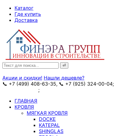
↓
Каталог
Skip
Где купить
to
Доставка
Main
Content
Search
for:
Акции и скидки!
Нашли дешевле?
📞 +7 (499) 408-63-35, 📞 +7 (925) 324-00-04;
➥
схема проезда
;
✉ e-mail: info@fin-era.ru
ГЛАВНАЯ
КРОВЛЯ
МЯГКАЯ КРОВЛЯ
DOCKE
KATEPAL
SHINGLAS