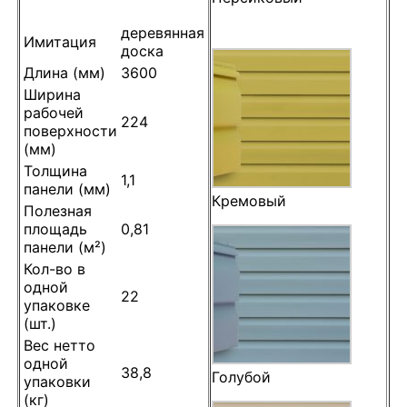
деревянная
Имитация
доска
Длина (мм)
3600
Ширина
рабочей
224
поверхности
(мм)
Толщина
1,1
панели (мм)
Кремовый
Полезная
площадь
0,81
панели (м²)
Кол-во в
одной
22
упаковке
(шт.)
Вес нетто
одной
38,8
Голубой
упаковки
(кг)