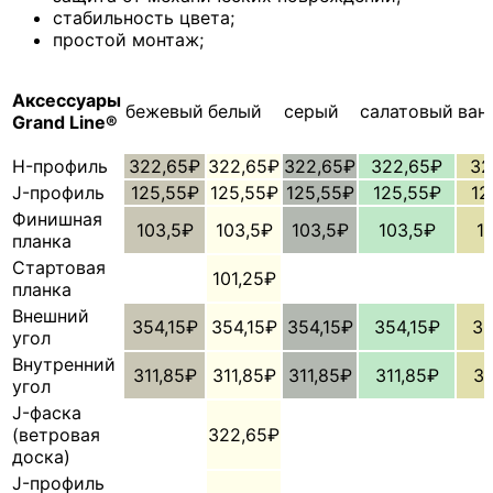
стабильность цвета;
простой монтаж;
Аксессуары
бежевый
белый
серый
салатовый
ван
Grand Line®
H-профиль
322,65₽
322,65₽
322,65₽
322,65₽
32
J-профиль
125,55₽
125,55₽
125,55₽
125,55₽
12
Финишная
103,5₽
103,5₽
103,5₽
103,5₽
1
планка
Стартовая
101,25₽
планка
Внешний
354,15₽
354,15₽
354,15₽
354,15₽
35
угол
Внутренний
311,85₽
311,85₽
311,85₽
311,85₽
31
угол
J-фаска
(ветровая
322,65₽
доска)
J-профиль