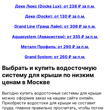
Деке Люкс (Docke Lux): от
238
₽ за п.м.
Деке (Docke): от
130
₽ за п.м.
Grand Line (Гранд Лайн): от
308
₽ за п.м.
Aquasystem (Аквасистем): от
355
₽ за п.м.
Металл Профиль: от
290
₽ за п.м.
Grand System: от
260
₽ за п.м.
Выбрать и купить водосточную
систему для крыши по низким
ценам в Москве
Выгодно купить водосточные системы для крыши
можно оформив заказ на нашем сайте онлайн.
Приобрести водостоки для крыши не составит
труда, главное правильно просчитать, чтобы потом