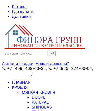
↓
Каталог
Skip
Где купить
to
Доставка
Main
Content
Search
for:
Акции и скидки!
Нашли дешевле?
📞 +7 (499) 408-63-35, 📞 +7 (925) 324-00-04;
➥
схема проезда
;
✉ e-mail: info@fin-era.ru
ГЛАВНАЯ
КРОВЛЯ
МЯГКАЯ КРОВЛЯ
DOCKE
KATEPAL
SHINGLAS