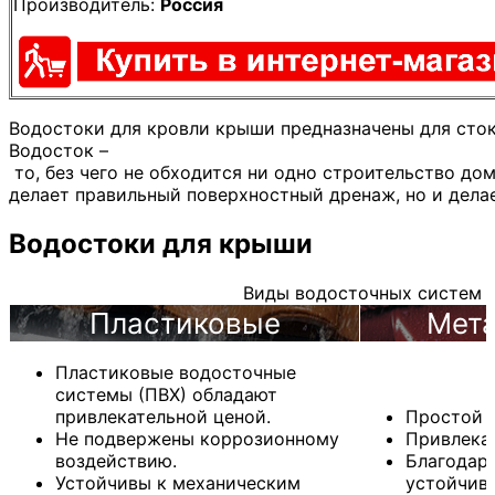
Производитель:
Россия
Водостоки для кровли крыши предназначены для сток
Водосток –
то, без чего не обходится ни одно строительство до
делает правильный поверхностный дренаж, но и дела
Водостоки для крыши
Виды водосточных систем
Пластиковые
Мета
Пластиковые водосточные
системы (ПВХ) обладают
привлекательной ценой.
Простой и
Не подвержены коррозионному
Привлека
воздействию.
Благодар
Устойчивы к механическим
устойчив