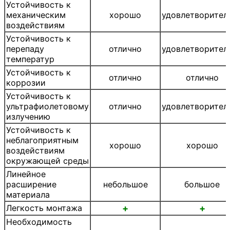
Устойчивость к
механическим
хорошо
удовлетворител
воздействиям
Устойчивость к
перепаду
отлично
удовлетворител
температур
Устойчивость к
отлично
отлично
коррозии
Устойчивость к
ультрафиолетовому
отлично
удовлетворител
излучению
Устойчивость к
неблагоприятным
хорошо
хорошо
воздействиям
окружающей среды
Линейное
расширение
небольшое
большое
материала
Легкость монтажа
+
+
Необходимость