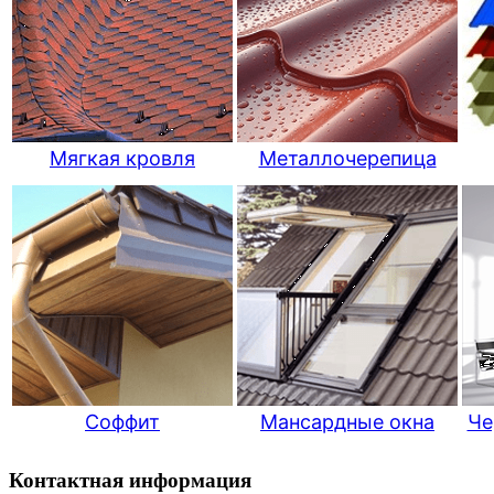
Мягкая кровля
Металлочерепица
Соффит
Мансардные окна
Че
Контактная информация