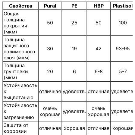
Свойства
Pural
РЕ
НВР
Plastisol
Общая
толщина
50
25
50
100
покрытия
(мкм)
Толщина
защитного
30
19
42
93-95
полимерного
слоя (мкм)
Толщина
грунтовки
20
6
6-8
5-7
(мкм)
Устойчивость
к
отличная
удовлетв.
отличная
удовлетв.
выцветанию
Устойчивость
очень
очень
к
удовлетв.
удовлетв.
хорошая
хорошая
загрязнению
Защита от
отличная
хорошая
отличная
хорошая
коррозии