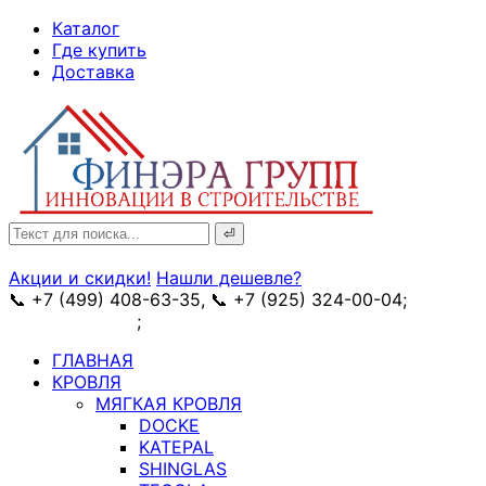
↓
Каталог
Skip
Где купить
to
Доставка
Main
Content
Search
for:
Акции и скидки!
Нашли дешевле?
📞 +7 (499) 408-63-35, 📞 +7 (925) 324-00-04;
➥
схема проезда
;
✉ e-mail: info@fin-era.ru
ГЛАВНАЯ
КРОВЛЯ
МЯГКАЯ КРОВЛЯ
DOCKE
KATEPAL
SHINGLAS