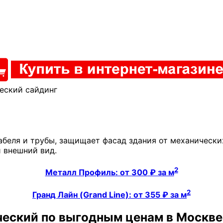
еский сайдинг
беля и трубы, защищает фасад здания от механическ
 внешний вид.
2
Металл Профиль: от
300
₽ за м
2
Гранд Лайн (Grand Line): от
355
₽ за м
ческий по выгодным ценам в Москве