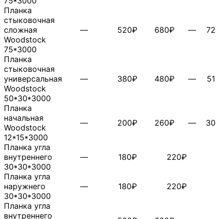
75*3000
Планка
стыковочная
сложная
—
520₽
680₽
—
72
Woodstock
75*3000
Планка
стыковочная
универсальная
—
380₽
480₽
—
51
Woodstock
50*30*3000
Планка
начальная
—
200₽
260₽
—
30
Woodstock
12*15*3000
Планка угла
внутреннего
—
180₽
220₽
30*30*3000
Планка угла
наружнего
—
180₽
220₽
30*30*3000
Планка угла
внутреннего