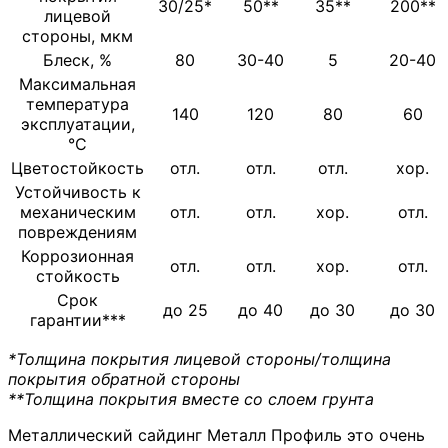
30/25*
50**
35**
200**
лицевой
стороны, мкм
Блеск, %
80
30-40
5
20-40
Максимальная
температура
140
120
80
60
эксплуатации,
°С
Цветостойкость
отл.
отл.
отл.
хор.
Устойчивость к
механическим
отл.
отл.
хор.
отл.
повреждениям
Коррозионная
отл.
отл.
хор.
отл.
стойкость
Срок
до 25
до 40
до 30
до 30
гарантии***
*Толщина покрытия лицевой стороны/толщина
покрытия обратной стороны
**Толщина покрытия вместе со слоем грунта
Металлический сайдинг Металл Профиль это очень