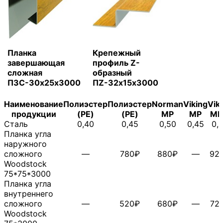
Планка
Крепежный
завершающая
профиль Z-
сложная
образный
ПЗС-30х25х3000
ПZ-32х15х3000
Наименование
Полиэстер
Полиэстер
Norman
Viking
Vik
продукции
(PE)
(PE)
MP
MP
MP
Сталь
0,40
0,45
0,50
0,45
0,
Планка угла
наружного
сложного
—
780₽
880₽
—
92
Woodstock
75*75*3000
Планка угла
внутреннего
сложного
—
520₽
680₽
—
72
Woodstock