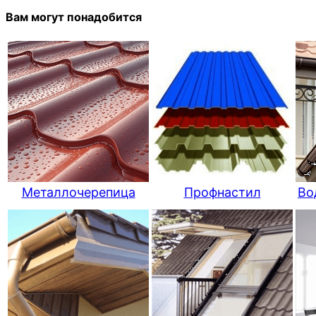
Вам могут понадобится
Металлочерепица
Профнастил
Во