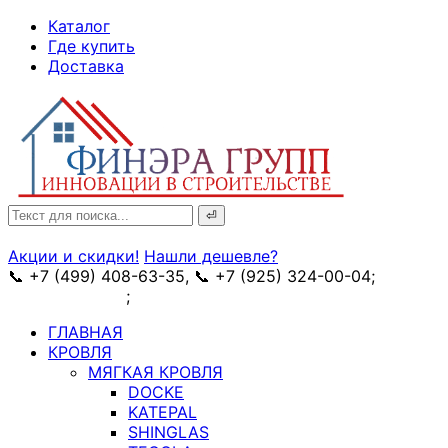
↓
Каталог
Skip
Где купить
to
Доставка
Main
Content
Search
for:
Акции и скидки!
Нашли дешевле?
📞 +7 (499) 408-63-35, 📞 +7 (925) 324-00-04;
➥
схема проезда
;
✉ e-mail: info@fin-era.ru
ГЛАВНАЯ
КРОВЛЯ
МЯГКАЯ КРОВЛЯ
DOCKE
KATEPAL
SHINGLAS