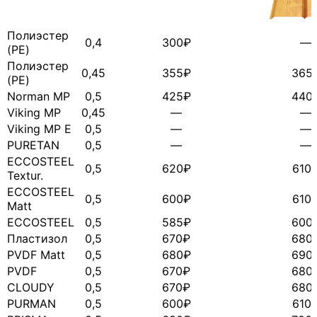
Полиэстер
0,4
300₽
—
(PE)
Полиэстер
0,45
355₽
365
(PE)
Norman MP
0,5
425₽
440
Viking MP
0,45
—
—
Viking MP Е
0,5
—
—
PURETAN
0,5
—
—
ECCOSTEEL
0,5
620₽
610
Textur.
ECCOSTEEL
0,5
600₽
610
Matt
ECCOSTEEL
0,5
585₽
600
Пластизол
0,5
670₽
680
PVDF Matt
0,5
680₽
690
PVDF
0,5
670₽
680
CLOUDY
0,5
670₽
680
PURMAN
0,5
600₽
610