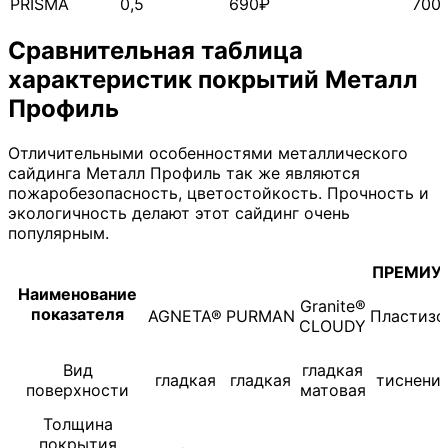
PRISMA
0,5
690₽
700
Сравнительная таблица
характеристик покрытий Металл
Профиль
Отличительными особенностями металлического
сайдинга Металл Профиль так же являются
пожаробезопасность, цветостойкость. Прочность и
экологичность делают этот сайдинг очень
популярным.
ПРЕМИУ
Наименование
Granite
®
показателя
AGNETA
®
PURMAN
Пластизо
CLOUDY
Вид
гладкая
гладкая
гладкая
тиснени
поверхности
матовая
Толщина
покрытия