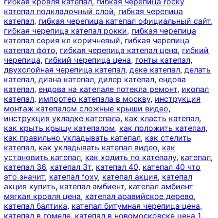
гибкая кровля катепал
,
гибкая черепица rocky
катепал подкладочный слой
,
гибкая черепица
катепал
,
гибкая черепица катепал официальный сайт
,
гибкая черепица катепал рокки
,
гибкая черепица
катепал серия кл коричневый
,
гибкая черепица
катепал фото
,
гибкая черепица катепал цена
,
гибкий
черепица
,
гибкий черепица цена
,
гонты катепал
,
двухслойная черепица катепал
,
деке катепал
,
делать
катепал
,
диана катепал
,
дилер катепал
,
ендова
катепал
,
ендова на катепале потекла ремонт
,
икопал
катепал
,
импортер катепала в москву
,
инструкция
монтаж катепалом сложные крыши видео
,
инструкция укладке катепала
,
как класть катепал
,
как крыть крышу катепалом
,
как положить катепал
,
как правильно укладывать катепал
,
как стелить
катепал
,
как укладывать катепал видео
,
как
установить катепал
,
как ходить по катепалу
,
катепал
,
катепал 36
,
катепал 3т
,
катепал 40
,
катепал 40 что
это значит
,
катепал foxy
,
катепал акция
,
катепал
акция купить
,
катепал амбиент
,
катепал амбиент
мягкая кровля цена
,
катепал аравийское дерево
,
катепал балтика
,
катепал битумная черепица цена
,
катепал в гомеле
,
катепал в новомосковске цена 1
,