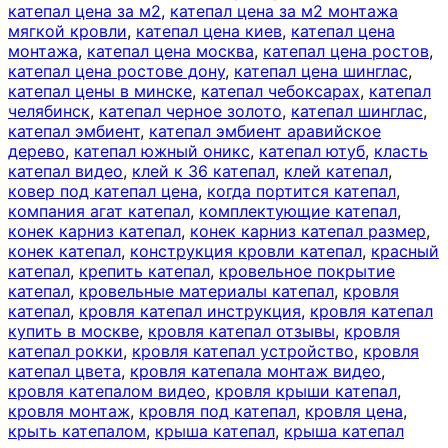
катепал цена за м2
,
катепал цена за м2 монтажа
мягкой кровли
,
катепал цена киев
,
катепал цена
монтажа
,
катепал цена москва
,
катепал цена ростов
,
катепал цена ростове дону
,
катепал цена шинглас
,
катепал цены в минске
,
катепал чебоксарах
,
катепал
челябинск
,
катепал черное золото
,
катепал шинглас
,
катепал эмбиент
,
катепал эмбиент аравийское
дерево
,
катепал южный оникс
,
катепал ютуб
,
класть
катепал видео
,
клей к 36 катепал
,
клей катепал
,
ковер под катепал цена
,
когда портится катепал
,
компания агат катепал
,
комплектующие катепал
,
конек карниз катепал
,
конек карниз катепал размер
,
конек катепал
,
конструкция кровли катепал
,
красный
катепал
,
крепить катепал
,
кровельное покрытие
катепал
,
кровельные материалы катепал
,
кровля
катепал
,
кровля катепал инструкция
,
кровля катепал
купить в москве
,
кровля катепал отзывы
,
кровля
катепал рокки
,
кровля катепал устройство
,
кровля
катепал цвета
,
кровля катепала монтаж видео
,
кровля катепалом видео
,
кровля крыши катепал
,
кровля монтаж
,
кровля под катепал
,
кровля цена
,
крыть катепалом
,
крыша катепал
,
крыша катепал