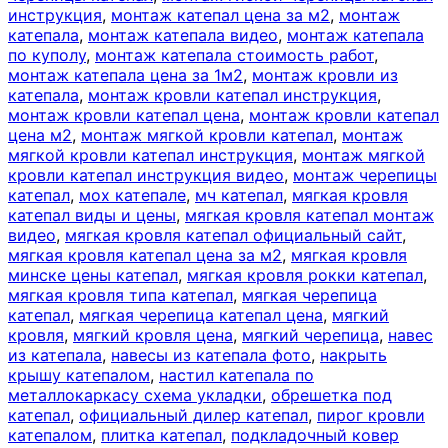
инструкция
,
монтаж катепал цена за м2
,
монтаж
катепала
,
монтаж катепала видео
,
монтаж катепала
по куполу
,
монтаж катепала стоимость работ
,
монтаж катепала цена за 1м2
,
монтаж кровли из
катепала
,
монтаж кровли катепал инструкция
,
монтаж кровли катепал цена
,
монтаж кровли катепал
цена м2
,
монтаж мягкой кровли катепал
,
монтаж
мягкой кровли катепал инструкция
,
монтаж мягкой
кровли катепал инструкция видео
,
монтаж черепицы
катепал
,
мох катепале
,
мч катепал
,
мягкая кровля
катепал виды и цены
,
мягкая кровля катепал монтаж
видео
,
мягкая кровля катепал официальный сайт
,
мягкая кровля катепал цена за м2
,
мягкая кровля
минске цены катепал
,
мягкая кровля рокки катепал
,
мягкая кровля типа катепал
,
мягкая черепица
катепал
,
мягкая черепица катепал цена
,
мягкий
кровля
,
мягкий кровля цена
,
мягкий черепица
,
навес
из катепала
,
навесы из катепала фото
,
накрыть
крышу катепалом
,
настил катепала по
металлокаркасу схема укладки
,
обрешетка под
катепал
,
официальный дилер катепал
,
пирог кровли
катепалом
,
плитка катепал
,
подкладочный ковер