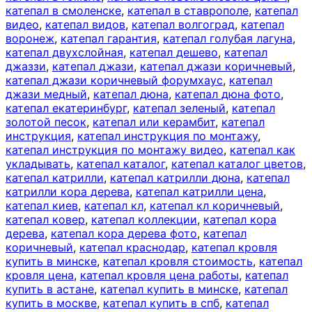
катепал в смоленске
,
катепал в ставрополе
,
катепал
видео
,
катепал видов
,
катепал волгоград
,
катепал
воронеж
,
катепал гарантия
,
катепал голубая лагуна
,
катепал двухслойная
,
катепал дешево
,
катепал
джаззи
,
катепал джази
,
катепал джази коричневый
,
катепал джази коричневый форумхаус
,
катепал
джази медный
,
катепал дюна
,
катепал дюна фото
,
катепал екатеринбург
,
катепал зеленый
,
катепал
золотой песок
,
катепал или керамбит
,
катепал
инструкция
,
катепал инструкция по монтажу
,
катепал инструкция по монтажу видео
,
катепал как
укладывать
,
катепал каталог
,
катепал каталог цветов
,
катепал катрилли
,
катепал катрилли дюна
,
катепал
катрилли кора дерева
,
катепал катрилли цена
,
катепал киев
,
катепал кл
,
катепал кл коричневый
,
катепал ковер
,
катепал коллекции
,
катепал кора
дерева
,
катепал кора дерева фото
,
катепал
коричневый
,
катепал краснодар
,
катепал кровля
купить в минске
,
катепал кровля стоимость
,
катепал
кровля цена
,
катепал кровля цена работы
,
катепал
купить в астане
,
катепал купить в минске
,
катепал
купить в москве
,
катепал купить в спб
,
катепал