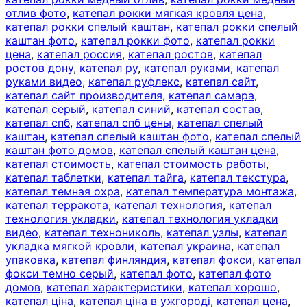
отлив фото
,
катепал рокки мягкая кровля цена
,
катепал рокки спелый каштан
,
катепал рокки спелый
каштан фото
,
катепал рокки фото
,
катепал рокки
цена
,
катепал россия
,
катепал ростов
,
катепал
ростов дону
,
катепал ру
,
катепал руками
,
катепал
руками видео
,
катепал руфлекс
,
катепал сайт
,
катепал сайт производителя
,
катепал самара
,
катепал серый
,
катепал синий
,
катепал состав
,
катепал спб
,
катепал спб цены
,
катепал спелый
каштан
,
катепал спелый каштан фото
,
катепал спелый
каштан фото домов
,
катепал спелый каштан цена
,
катепал стоимость
,
катепал стоимость работы
,
катепал таблетки
,
катепал тайга
,
катепал текстура
,
катепал темная охра
,
катепал температура монтажа
,
катепал терракота
,
катепал технология
,
катепал
технология укладки
,
катепал технология укладки
видео
,
катепал технониколь
,
катепал узлы
,
катепал
укладка мягкой кровли
,
катепал украина
,
катепал
упаковка
,
катепал финляндия
,
катепал фокси
,
катепал
фокси темно серый
,
катепал фото
,
катепал фото
домов
,
катепал характеристики
,
катепал хорошо
,
катепал ціна
,
катепал ціна в ужгороді
,
катепал цена
,