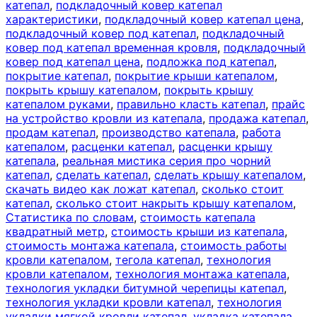
катепал
,
подкладочный ковер катепал
характеристики
,
подкладочный ковер катепал цена
,
подкладочный ковер под катепал
,
подкладочный
ковер под катепал временная кровля
,
подкладочный
ковер под катепал цена
,
подложка под катепал
,
покрытие катепал
,
покрытие крыши катепалом
,
покрыть крышу катепалом
,
покрыть крышу
катепалом руками
,
правильно класть катепал
,
прайс
на устройство кровли из катепала
,
продажа катепал
,
продам катепал
,
производство катепала
,
работа
катепалом
,
расценки катепал
,
расценки крышу
катепала
,
реальная мистика серия про чорний
катепал
,
сделать катепал
,
сделать крышу катепалом
,
скачать видео как ложат катепал
,
сколько стоит
катепал
,
сколько стоит накрыть крышу катепалом
,
Статистика по словам
,
стоимость катепала
квадратный метр
,
стоимость крыши из катепала
,
стоимость монтажа катепала
,
стоимость работы
кровли катепалом
,
тегола катепал
,
технология
кровли катепалом
,
технология монтажа катепала
,
технология укладки битумной черепицы катепал
,
технология укладки кровли катепал
,
технология
укладки мягкой кровли катепал
,
укладка катепала
,