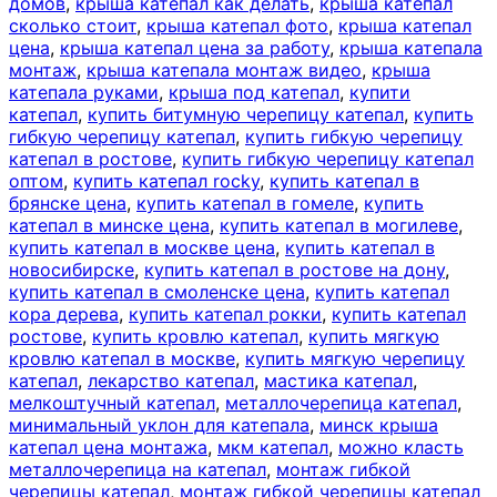
домов
,
крыша катепал как делать
,
крыша катепал
сколько стоит
,
крыша катепал фото
,
крыша катепал
цена
,
крыша катепал цена за работу
,
крыша катепала
монтаж
,
крыша катепала монтаж видео
,
крыша
катепала руками
,
крыша под катепал
,
купити
катепал
,
купить битумную черепицу катепал
,
купить
гибкую черепицу катепал
,
купить гибкую черепицу
катепал в ростове
,
купить гибкую черепицу катепал
оптом
,
купить катепал rocky
,
купить катепал в
брянске цена
,
купить катепал в гомеле
,
купить
катепал в минске цена
,
купить катепал в могилеве
,
купить катепал в москве цена
,
купить катепал в
новосибирске
,
купить катепал в ростове на дону
,
купить катепал в смоленске цена
,
купить катепал
кора дерева
,
купить катепал рокки
,
купить катепал
ростове
,
купить кровлю катепал
,
купить мягкую
кровлю катепал в москве
,
купить мягкую черепицу
катепал
,
лекарство катепал
,
мастика катепал
,
мелкоштучный катепал
,
металлочерепица катепал
,
минимальный уклон для катепала
,
минск крыша
катепал цена монтажа
,
мкм катепал
,
можно класть
металлочерепица на катепал
,
монтаж гибкой
черепицы катепал
,
монтаж гибкой черепицы катепал