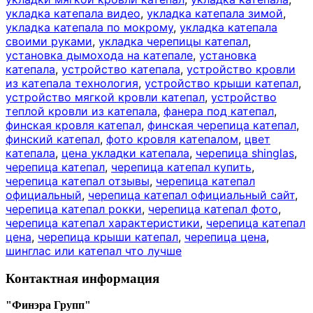
укладка катепала видео
,
укладка катепала зимой
,
укладка катепала по мокрому
,
укладка катепала
своими руками
,
укладка черепицы катепал
,
установка дымохода на катепале
,
установка
катепала
,
устройство катепала
,
устройство кровли
из катепала технология
,
устройство крыши катепал
,
устройство мягкой кровли катепал
,
устройство
теплой кровли из катепала
,
фанера под катепал
,
финская кровля катепал
,
финская черепица катепал
,
финский катепал
,
фото кровля катепалом
,
цвет
катепала
,
цена укладки катепала
,
черепица shinglas
,
черепица катепал
,
черепица катепал купить
,
черепица катепал отзывы
,
черепица катепал
официальный
,
черепица катепал официальный сайт
,
черепица катепал рокки
,
черепица катепал фото
,
черепица катепал характеристики
,
черепица катепал
цена
,
черепица крыши катепал
,
черепица цена
,
шинглас или катепал что лучше
Контактная информация
"Финэра Групп"