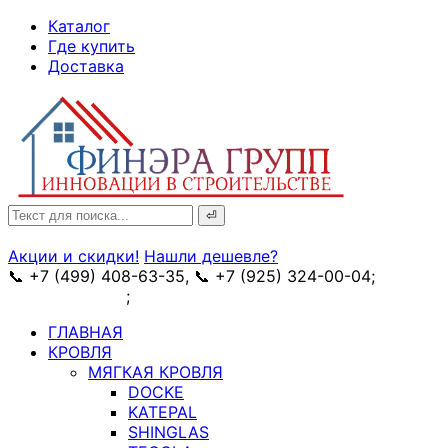
↓
Каталог
Skip
Где купить
to
Доставка
Main
Content
Search
for:
Акции и скидки!
Нашли дешевле?
📞 +7 (499) 408-63-35, 📞 +7 (925) 324-00-04;
➥
схема проезда
;
✉ e-mail: info@fin-era.ru
ГЛАВНАЯ
КРОВЛЯ
МЯГКАЯ КРОВЛЯ
DOCKE
KATEPAL
SHINGLAS