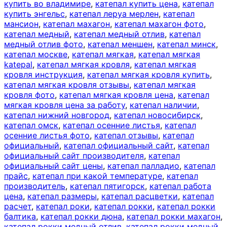
купить во владимире
,
катепал купить цена
,
катепал
купить энгельс
,
катепал леруа мерлен
,
катепал
мансион
,
катепал махагон
,
катепал махагон фото
,
катепал медный
,
катепал медный отлив
,
катепал
медный отлив фото
,
катепал меншен
,
катепал минск
,
катепал москве
,
катепал мягкая
,
катепал мягкая
katepal
,
катепал мягкая кровля
,
катепал мягкая
кровля инструкция
,
катепал мягкая кровля купить
,
катепал мягкая кровля отзывы
,
катепал мягкая
кровля фото
,
катепал мягкая кровля цена
,
катепал
мягкая кровля цена за работу
,
катепал наличии
,
катепал нижний новгород
,
катепал новосибирск
,
катепал омск
,
катепал осенние листья
,
катепал
осенние листья фото
,
катепал отзывы
,
катепал
официальный
,
катепал официальный сайт
,
катепал
официальный сайт производителя
,
катепал
официальный сайт цены
,
катепал палладио
,
катепал
прайс
,
катепал при какой температуре
,
катепал
производитель
,
катепал пятигорск
,
катепал работа
цена
,
катепал размеры
,
катепал расцветки
,
катепал
расчет
,
катепал роки
,
катепал рокки
,
катепал рокки
балтика
,
катепал рокки дюна
,
катепал рокки махагон
,
катепал рокки медный отлив
,
катепал рокки медный