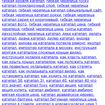
гибкая кровля катепал
,
гибкая черепица rocky
катепал подкладочный слой
,
гибкая черепица
катепал
,
гибкая черепица катепал официальный сайт
,
гибкая черепица катепал рокки
,
гибкая черепица
катепал серия кл коричневый
,
гибкая черепица
катепал фото
,
гибкая черепица катепал цена
,
гибкий
черепица
,
гибкий черепица цена
,
гонты катепал
,
двухслойная черепица катепал
,
деке катепал
,
делать
катепал
,
диана катепал
,
дилер катепал
,
ендова
катепал
,
ендова на катепале потекла ремонт
,
икопал
катепал
,
импортер катепала в москву
,
инструкция
монтаж катепалом сложные крыши видео
,
инструкция укладке катепала
,
как класть катепал
,
как крыть крышу катепалом
,
как положить катепал
,
как правильно укладывать катепал
,
как стелить
катепал
,
как укладывать катепал видео
,
как
установить катепал
,
как ходить по катепалу
,
катепал
,
катепал 36
,
катепал 3т
,
катепал 40
,
катепал 40 что
это значит
,
катепал foxy
,
катепал акция
,
катепал
акция купить
,
катепал амбиент
,
катепал амбиент
мягкая кровля цена
,
катепал аравийское дерево
,
катепал балтика
,
катепал битумная черепица цена
,
катепал в гомеле
,
катепал в новомосковске цена 1
,