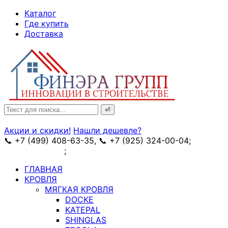
↓
Каталог
Skip
Где купить
to
Доставка
Main
Content
Search
for:
Акции и скидки!
Нашли дешевле?
📞 +7 (499) 408-63-35, 📞 +7 (925) 324-00-04;
➥
схема проезда
;
✉ e-mail: info@fin-era.ru
ГЛАВНАЯ
КРОВЛЯ
МЯГКАЯ КРОВЛЯ
DOCKE
KATEPAL
SHINGLAS