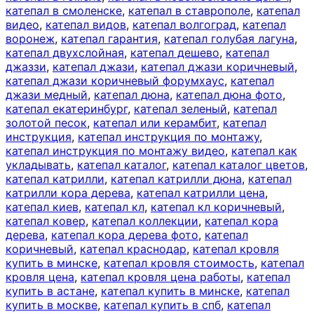
катепал в смоленске
,
катепал в ставрополе
,
катепал
видео
,
катепал видов
,
катепал волгоград
,
катепал
воронеж
,
катепал гарантия
,
катепал голубая лагуна
,
катепал двухслойная
,
катепал дешево
,
катепал
джаззи
,
катепал джази
,
катепал джази коричневый
,
катепал джази коричневый форумхаус
,
катепал
джази медный
,
катепал дюна
,
катепал дюна фото
,
катепал екатеринбург
,
катепал зеленый
,
катепал
золотой песок
,
катепал или керамбит
,
катепал
инструкция
,
катепал инструкция по монтажу
,
катепал инструкция по монтажу видео
,
катепал как
укладывать
,
катепал каталог
,
катепал каталог цветов
,
катепал катрилли
,
катепал катрилли дюна
,
катепал
катрилли кора дерева
,
катепал катрилли цена
,
катепал киев
,
катепал кл
,
катепал кл коричневый
,
катепал ковер
,
катепал коллекции
,
катепал кора
дерева
,
катепал кора дерева фото
,
катепал
коричневый
,
катепал краснодар
,
катепал кровля
купить в минске
,
катепал кровля стоимость
,
катепал
кровля цена
,
катепал кровля цена работы
,
катепал
купить в астане
,
катепал купить в минске
,
катепал
купить в москве
,
катепал купить в спб
,
катепал