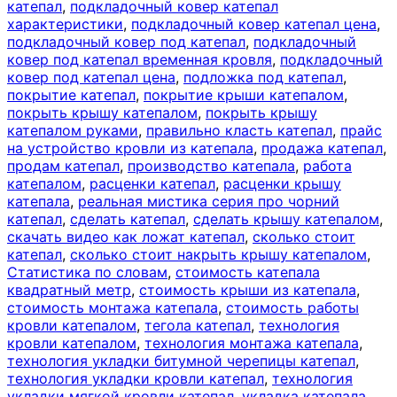
катепал
,
подкладочный ковер катепал
характеристики
,
подкладочный ковер катепал цена
,
подкладочный ковер под катепал
,
подкладочный
ковер под катепал временная кровля
,
подкладочный
ковер под катепал цена
,
подложка под катепал
,
покрытие катепал
,
покрытие крыши катепалом
,
покрыть крышу катепалом
,
покрыть крышу
катепалом руками
,
правильно класть катепал
,
прайс
на устройство кровли из катепала
,
продажа катепал
,
продам катепал
,
производство катепала
,
работа
катепалом
,
расценки катепал
,
расценки крышу
катепала
,
реальная мистика серия про чорний
катепал
,
сделать катепал
,
сделать крышу катепалом
,
скачать видео как ложат катепал
,
сколько стоит
катепал
,
сколько стоит накрыть крышу катепалом
,
Статистика по словам
,
стоимость катепала
квадратный метр
,
стоимость крыши из катепала
,
стоимость монтажа катепала
,
стоимость работы
кровли катепалом
,
тегола катепал
,
технология
кровли катепалом
,
технология монтажа катепала
,
технология укладки битумной черепицы катепал
,
технология укладки кровли катепал
,
технология
укладки мягкой кровли катепал
,
укладка катепала
,