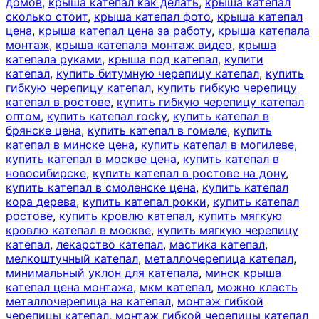
домов
,
крыша катепал как делать
,
крыша катепал
сколько стоит
,
крыша катепал фото
,
крыша катепал
цена
,
крыша катепал цена за работу
,
крыша катепала
монтаж
,
крыша катепала монтаж видео
,
крыша
катепала руками
,
крыша под катепал
,
купити
катепал
,
купить битумную черепицу катепал
,
купить
гибкую черепицу катепал
,
купить гибкую черепицу
катепал в ростове
,
купить гибкую черепицу катепал
оптом
,
купить катепал rocky
,
купить катепал в
брянске цена
,
купить катепал в гомеле
,
купить
катепал в минске цена
,
купить катепал в могилеве
,
купить катепал в москве цена
,
купить катепал в
новосибирске
,
купить катепал в ростове на дону
,
купить катепал в смоленске цена
,
купить катепал
кора дерева
,
купить катепал рокки
,
купить катепал
ростове
,
купить кровлю катепал
,
купить мягкую
кровлю катепал в москве
,
купить мягкую черепицу
катепал
,
лекарство катепал
,
мастика катепал
,
мелкоштучный катепал
,
металлочерепица катепал
,
минимальный уклон для катепала
,
минск крыша
катепал цена монтажа
,
мкм катепал
,
можно класть
металлочерепица на катепал
,
монтаж гибкой
черепицы катепал
,
монтаж гибкой черепицы катепал