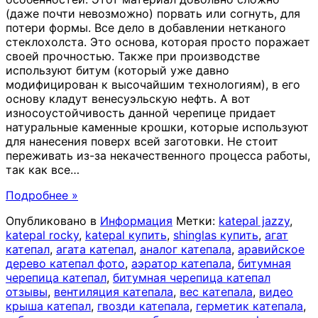
(даже почти невозможно) порвать или согнуть, для
потери формы. Все дело в добавлении нетканого
стеклохолста. Это основа, которая просто поражает
своей прочностью. Также при производстве
используют битум (который уже давно
модифицирован к высочайшим технологиям), в его
основу кладут венесуэльскую нефть. А вот
износоустойчивость данной черепице придает
натуральные каменные крошки, которые используют
для нанесения поверх всей заготовки. Не стоит
переживать из-за некачественного процесса работы,
так как все
…
Подробнее »
Опубликовано в
Информация
Метки:
katepal jazzy
,
katepal rocky
,
katepal купить
,
shinglas купить
,
агат
катепал
,
агата катепал
,
аналог катепала
,
аравийское
дерево катепал фото
,
аэратор катепала
,
битумная
черепица катепал
,
битумная черепица катепал
отзывы
,
вентиляция катепала
,
вес катепала
,
видео
крыша катепал
,
гвозди катепала
,
герметик катепала
,