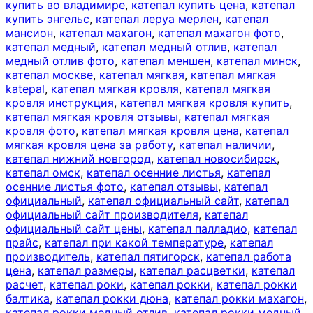
купить во владимире
,
катепал купить цена
,
катепал
купить энгельс
,
катепал леруа мерлен
,
катепал
мансион
,
катепал махагон
,
катепал махагон фото
,
катепал медный
,
катепал медный отлив
,
катепал
медный отлив фото
,
катепал меншен
,
катепал минск
,
катепал москве
,
катепал мягкая
,
катепал мягкая
katepal
,
катепал мягкая кровля
,
катепал мягкая
кровля инструкция
,
катепал мягкая кровля купить
,
катепал мягкая кровля отзывы
,
катепал мягкая
кровля фото
,
катепал мягкая кровля цена
,
катепал
мягкая кровля цена за работу
,
катепал наличии
,
катепал нижний новгород
,
катепал новосибирск
,
катепал омск
,
катепал осенние листья
,
катепал
осенние листья фото
,
катепал отзывы
,
катепал
официальный
,
катепал официальный сайт
,
катепал
официальный сайт производителя
,
катепал
официальный сайт цены
,
катепал палладио
,
катепал
прайс
,
катепал при какой температуре
,
катепал
производитель
,
катепал пятигорск
,
катепал работа
цена
,
катепал размеры
,
катепал расцветки
,
катепал
расчет
,
катепал роки
,
катепал рокки
,
катепал рокки
балтика
,
катепал рокки дюна
,
катепал рокки махагон
,
катепал рокки медный отлив
,
катепал рокки медный