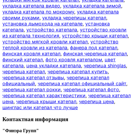
укладка катепала видео
,
укладка катепала зимой
,
укладка катепала по мокрому
,
укладка катепала
своими руками
,
укладка черепицы катепал
,
установка дымохода на катепале
,
установка
катепала
,
устройство катепала
,
устройство кровли
из катепала технология
,
устройство крыши катепал
,
устройство мягкой кровли катепал
,
устройство
теплой кровли из катепала
,
фанера под катепал
,
финская кровля катепал
,
финская черепица катепал
,
финский катепал
,
фото кровля катепалом
,
цвет
катепала
,
цена укладки катепала
,
черепица shinglas
,
черепица катепал
,
черепица катепал купить
,
черепица катепал отзывы
,
черепица катепал
официальный
,
черепица катепал официальный сайт
,
черепица катепал рокки
,
черепица катепал фото
,
черепица катепал характеристики
,
черепица катепал
цена
,
черепица крыши катепал
,
черепица цена
,
шинглас или катепал что лучше
Контактная информация
"Финэра Групп"