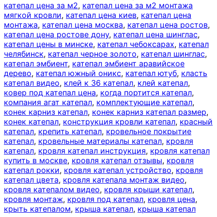
катепал цена за м2
,
катепал цена за м2 монтажа
мягкой кровли
,
катепал цена киев
,
катепал цена
монтажа
,
катепал цена москва
,
катепал цена ростов
,
катепал цена ростове дону
,
катепал цена шинглас
,
катепал цены в минске
,
катепал чебоксарах
,
катепал
челябинск
,
катепал черное золото
,
катепал шинглас
,
катепал эмбиент
,
катепал эмбиент аравийское
дерево
,
катепал южный оникс
,
катепал ютуб
,
класть
катепал видео
,
клей к 36 катепал
,
клей катепал
,
ковер под катепал цена
,
когда портится катепал
,
компания агат катепал
,
комплектующие катепал
,
конек карниз катепал
,
конек карниз катепал размер
,
конек катепал
,
конструкция кровли катепал
,
красный
катепал
,
крепить катепал
,
кровельное покрытие
катепал
,
кровельные материалы катепал
,
кровля
катепал
,
кровля катепал инструкция
,
кровля катепал
купить в москве
,
кровля катепал отзывы
,
кровля
катепал рокки
,
кровля катепал устройство
,
кровля
катепал цвета
,
кровля катепала монтаж видео
,
кровля катепалом видео
,
кровля крыши катепал
,
кровля монтаж
,
кровля под катепал
,
кровля цена
,
крыть катепалом
,
крыша катепал
,
крыша катепал