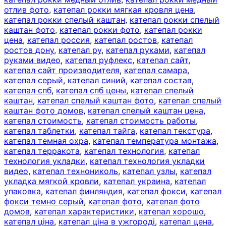
отлив фото
,
катепал рокки мягкая кровля цена
,
катепал рокки спелый каштан
,
катепал рокки спелый
каштан фото
,
катепал рокки фото
,
катепал рокки
цена
,
катепал россия
,
катепал ростов
,
катепал
ростов дону
,
катепал ру
,
катепал руками
,
катепал
руками видео
,
катепал руфлекс
,
катепал сайт
,
катепал сайт производителя
,
катепал самара
,
катепал серый
,
катепал синий
,
катепал состав
,
катепал спб
,
катепал спб цены
,
катепал спелый
каштан
,
катепал спелый каштан фото
,
катепал спелый
каштан фото домов
,
катепал спелый каштан цена
,
катепал стоимость
,
катепал стоимость работы
,
катепал таблетки
,
катепал тайга
,
катепал текстура
,
катепал темная охра
,
катепал температура монтажа
,
катепал терракота
,
катепал технология
,
катепал
технология укладки
,
катепал технология укладки
видео
,
катепал технониколь
,
катепал узлы
,
катепал
укладка мягкой кровли
,
катепал украина
,
катепал
упаковка
,
катепал финляндия
,
катепал фокси
,
катепал
фокси темно серый
,
катепал фото
,
катепал фото
домов
,
катепал характеристики
,
катепал хорошо
,
катепал ціна
,
катепал ціна в ужгороді
,
катепал цена
,