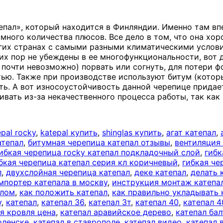
епал», который находится в Финляндии. Именно там вп
ромного количества плюсов. Все дело в том, что она х
огих странах с самыми разными климатическими услов
сих пор не убеждены в ее многофункциональности, вот
почти невозможно) порвать или согнуть, для потери ф
стью. Также при производстве используют битум (кот
фть. А вот износоустойчивость данной черепице прида
ивать из-за некачественного процесса работы, так как
epal rocky
,
katepal купить
,
shinglas купить
,
агат катепал
,
атепал
,
битумная черепица катепал отзывы
,
вентиляция
ибкая черепица rocky катепал подкладочный слой
,
гибк
бкая черепица катепал серия кл коричневый
,
гибкая че
л
,
двухслойная черепица катепал
,
деке катепал
,
делать 
мпортер катепала в москву
,
инструкция монтаж катеп
алом
,
как положить катепал
,
как правильно укладывать 
у
,
катепал
,
катепал 36
,
катепал 3т
,
катепал 40
,
катепал 4
я кровля цена
,
катепал аравийское дерево
,
катепал ба
оленске
,
катепал в ставрополе
,
катепал видео
,
катепал 