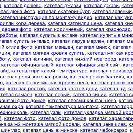
я
,
катепал дешево
,
катепал джаззи
,
катепал джази
,
кате
епал дюна фото
,
катепал екатеринбург
,
катепал зеленый
катепал инструкция по монтажу видео
,
катепал как ук
трилли кора дерева
,
катепал катрилли цена
,
катепал кие
а дерева фото
,
катепал коричневый
,
катепал краснодар
 работы
,
катепал купить в астане
,
катепал купить в мин
тепал купить энгельс
,
катепал леруа мерлен
,
катепал м
ый отлив фото
,
катепал меншен
,
катепал минск
,
катепал
кция
,
катепал мягкая кровля купить
,
катепал мягкая кр
боту
,
катепал наличии
,
катепал нижний новгород
,
катеп
,
катепал официальный
,
катепал официальный сайт
,
кат
райс
,
катепал при какой температуре
,
катепал производ
катепал роки
,
катепал рокки
,
катепал рокки балтика
,
ка
то
,
катепал рокки мягкая кровля цена
,
катепал рокки с
сия
,
катепал ростов
,
катепал ростов дону
,
катепал ру
,
ка
атепал самара
,
катепал серый
,
катепал синий
,
катепал с
 каштан фото домов
,
катепал спелый каштан цена
,
катеп
мная охра
,
катепал температура монтажа
,
катепал терр
технониколь
,
катепал узлы
,
катепал укладка мягкой кро
й
,
катепал фото
,
катепал фото домов
,
катепал характер
ена за м2 монтажа мягкой кровли
,
катепал цена киев
,
к
 шинглас
,
катепал цены в минске
,
катепал чебоксарах
,
к