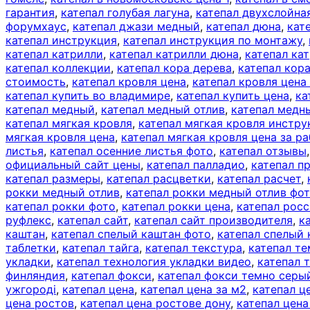
гарантия
,
катепал голубая лагуна
,
катепал двухслойна
форумхаус
,
катепал джази медный
,
катепал дюна
,
кат
катепал инструкция
,
катепал инструкция по монтажу
,
катепал катрилли
,
катепал катрилли дюна
,
катепал ка
катепал коллекции
,
катепал кора дерева
,
катепал кор
стоимость
,
катепал кровля цена
,
катепал кровля цена
катепал купить во владимире
,
катепал купить цена
,
ка
катепал медный
,
катепал медный отлив
,
катепал медн
катепал мягкая кровля
,
катепал мягкая кровля инстру
мягкая кровля цена
,
катепал мягкая кровля цена за ра
листья
,
катепал осенние листья фото
,
катепал отзывы
официальный сайт цены
,
катепал палладио
,
катепал п
катепал размеры
,
катепал расцветки
,
катепал расчет
,
рокки медный отлив
,
катепал рокки медный отлив фо
катепал рокки фото
,
катепал рокки цена
,
катепал рос
руфлекс
,
катепал сайт
,
катепал сайт производителя
,
к
каштан
,
катепал спелый каштан фото
,
катепал спелый
таблетки
,
катепал тайга
,
катепал текстура
,
катепал те
укладки
,
катепал технология укладки видео
,
катепал 
финляндия
,
катепал фокси
,
катепал фокси темно серы
ужгороді
,
катепал цена
,
катепал цена за м2
,
катепал ц
цена ростов
,
катепал цена ростове дону
,
катепал цена