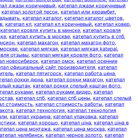
пал джази коричневый
,
катепал джази коричневый
,
катепал золотой песок
,
катепал или керамбит
,
ладывать
,
катепал каталог
,
катепал каталог цветов
,
в
,
катепал кл
,
катепал кл коричневый
,
катепал ковер
,
,
катепал кровля купить в минске
,
катепал кровля
ске
,
катепал купить в москве
,
катепал купить в спб
,
ансион
,
катепал махагон
,
катепал махагон фото
,
 москве
,
катепал мягкая
,
катепал мягкая katepal
,
овля отзывы
,
катепал мягкая кровля фото
,
катепал
ал новосибирск
,
катепал омск
,
катепал осенние
епал официальный сайт производителя
,
катепал
итель
,
катепал пятигорск
,
катепал работа цена
,
тепал рокки дюна
,
катепал рокки махагон
,
катепал
пелый каштан
,
катепал рокки спелый каштан фото
,
тепал руками
,
катепал руками видео
,
катепал
остав
,
катепал спб
,
катепал спб цены
,
катепал спелый
ал стоимость
,
катепал стоимость работы
,
катепал
акота
,
катепал технология
,
катепал технология
вли
,
катепал украина
,
катепал упаковка
,
катепал
истики
,
катепал хорошо
,
катепал ціна
,
катепал ціна в
атепал цена монтажа
,
катепал цена москва
,
катепал
атепал челябинск
,
катепал черное золото
,
катепал