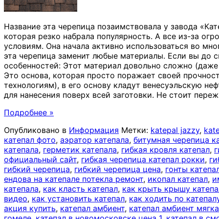
Название эта черепица позаимствовала у завода «Кат
которая резко набрала популярность. А все из-за ог
условиям. Она начала активно использоваться во мн
эта черепица заменит любые материалы. Если вы до 
особенностей: Этот материал довольно сложно (даже 
Это основа, которая просто поражает своей прочно
технологиям), в его основу кладут венесуэльскую не
для нанесения поверх всей заготовки. Не стоит переж
Подробнее »
Опубликовано в
Информация
Метки:
katepal jazzy
,
kat
катепал фото
,
аэратор катепала
,
битумная черепица к
катепала
,
герметик катепала
,
гибкая кровля катепал
,
г
официальный сайт
,
гибкая черепица катепал рокки
,
ги
гибкий черепица
,
гибкий черепица цена
,
гонты катепа
ендова на катепале потекла ремонт
,
икопал катепал
,
и
катепала
,
как класть катепал
,
как крыть крышу катеп
видео
,
как установить катепал
,
как ходить по катепал
акция купить
,
катепал амбиент
,
катепал амбиент мягка
гомеле
,
катепал в новомосковске цена 1
,
катепал в см