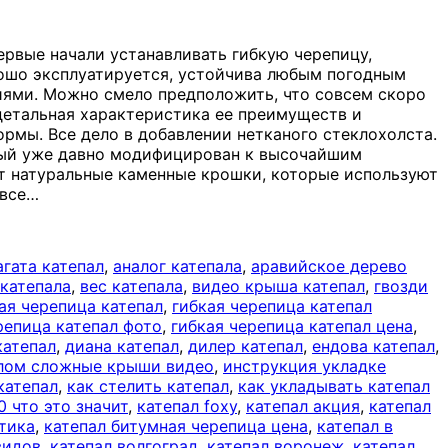
ервые начали устанавливать гибкую черепицу,
орошо эксплуатируется, устойчива любым погодным
иями. Можно смело предположить, что совсем скоро
 детальная характеристика ее преимуществ и
ормы. Все дело в добавлении нетканого стеклохолста.
орый уже давно модифицирован к высочайшим
ет натуральные каменные крошки, которые используют
 все
…
агата катепал
,
аналог катепала
,
аравийское дерево
 катепала
,
вес катепала
,
видео крыша катепал
,
гвозди
ая черепица катепал
,
гибкая черепица катепал
репица катепал фото
,
гибкая черепица катепал цена
,
катепал
,
диана катепал
,
дилер катепал
,
ендова катепал
,
алом сложные крыши видео
,
инструкция укладке
катепал
,
как стелить катепал
,
как укладывать катепал
0 что это значит
,
катепал foxy
,
катепал акция
,
катепал
лтика
,
катепал битумная черепица цена
,
катепал в
видов
,
катепал волгоград
,
катепал воронеж
,
катепал