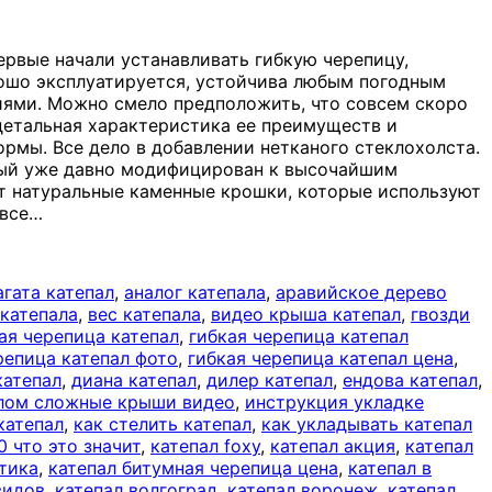
ервые начали устанавливать гибкую черепицу,
орошо эксплуатируется, устойчива любым погодным
иями. Можно смело предположить, что совсем скоро
 детальная характеристика ее преимуществ и
ормы. Все дело в добавлении нетканого стеклохолста.
орый уже давно модифицирован к высочайшим
ет натуральные каменные крошки, которые используют
 все
…
агата катепал
,
аналог катепала
,
аравийское дерево
 катепала
,
вес катепала
,
видео крыша катепал
,
гвозди
ая черепица катепал
,
гибкая черепица катепал
репица катепал фото
,
гибкая черепица катепал цена
,
катепал
,
диана катепал
,
дилер катепал
,
ендова катепал
,
алом сложные крыши видео
,
инструкция укладке
катепал
,
как стелить катепал
,
как укладывать катепал
0 что это значит
,
катепал foxy
,
катепал акция
,
катепал
лтика
,
катепал битумная черепица цена
,
катепал в
видов
,
катепал волгоград
,
катепал воронеж
,
катепал