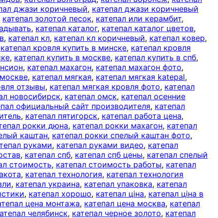
пал джази коричневый
,
катепал джази коричневый
,
катепал золотой песок
,
катепал или керамбит
,
ладывать
,
катепал каталог
,
катепал каталог цветов
,
в
,
катепал кл
,
катепал кл коричневый
,
катепал ковер
,
,
катепал кровля купить в минске
,
катепал кровля
ске
,
катепал купить в москве
,
катепал купить в спб
,
ансион
,
катепал махагон
,
катепал махагон фото
,
 москве
,
катепал мягкая
,
катепал мягкая katepal
,
овля отзывы
,
катепал мягкая кровля фото
,
катепал
ал новосибирск
,
катепал омск
,
катепал осенние
епал официальный сайт производителя
,
катепал
итель
,
катепал пятигорск
,
катепал работа цена
,
тепал рокки дюна
,
катепал рокки махагон
,
катепал
пелый каштан
,
катепал рокки спелый каштан фото
,
тепал руками
,
катепал руками видео
,
катепал
остав
,
катепал спб
,
катепал спб цены
,
катепал спелый
ал стоимость
,
катепал стоимость работы
,
катепал
акота
,
катепал технология
,
катепал технология
вли
,
катепал украина
,
катепал упаковка
,
катепал
истики
,
катепал хорошо
,
катепал ціна
,
катепал ціна в
атепал цена монтажа
,
катепал цена москва
,
катепал
атепал челябинск
,
катепал черное золото
,
катепал