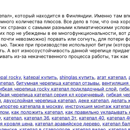
епал», который находится в Финляндии. Именно там вп
ромного количества плюсов. Все дело в том, что она х
огих странах с самыми разными климатическими услов
сих пор не убеждены в ее многофункциональности, вот
почти невозможно) порвать или согнуть, для потери ф
стью. Также при производстве используют битум (кот
фть. А вот износоустойчивость данной черепице прида
ивать из-за некачественного процесса работы, так как
epal rocky
,
katepal купить
,
shinglas купить
,
агат катепал
,
атепал
,
битумная черепица катепал отзывы
,
вентиляция
ибкая черепица rocky катепал подкладочный слой
,
гибк
бкая черепица катепал серия кл коричневый
,
гибкая че
л
,
двухслойная черепица катепал
,
деке катепал
,
делать 
мпортер катепала в москву
,
инструкция монтаж катеп
алом
,
как положить катепал
,
как правильно укладывать 
у
,
катепал
,
катепал 36
,
катепал 3т
,
катепал 40
,
катепал 4
я кровля цена
,
катепал аравийское дерево
,
катепал ба
оленске
,
катепал в ставрополе
,
катепал видео
,
катепал 