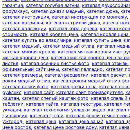
гарантия
,
катепал голубая лагуна
,
катепал двухслойна
форумхаус
,
катепал джази медный
,
катепал дюна
,
кат
катепал инструкция
,
катепал инструкция по монтажу
,
катепал катрилли
,
катепал катрилли дюна
,
катепал ка
катепал коллекции
,
катепал кора дерева
,
катепал кор
стоимость
,
катепал кровля цена
,
катепал кровля цена
катепал купить во владимире
,
катепал купить цена
,
ка
катепал медный
,
катепал медный отлив
,
катепал медн
катепал мягкая кровля
,
катепал мягкая кровля инстру
мягкая кровля цена
,
катепал мягкая кровля цена за ра
листья
,
катепал осенние листья фото
,
катепал отзывы
официальный сайт цены
,
катепал палладио
,
катепал п
катепал размеры
,
катепал расцветки
,
катепал расчет
,
рокки медный отлив
,
катепал рокки медный отлив фо
катепал рокки фото
,
катепал рокки цена
,
катепал рос
руфлекс
,
катепал сайт
,
катепал сайт производителя
,
к
каштан
,
катепал спелый каштан фото
,
катепал спелый
таблетки
,
катепал тайга
,
катепал текстура
,
катепал те
укладки
,
катепал технология укладки видео
,
катепал 
финляндия
,
катепал фокси
,
катепал фокси темно серы
ужгороді
,
катепал цена
,
катепал цена за м2
,
катепал ц
цена ростов
,
катепал цена ростове дону
,
катепал цена