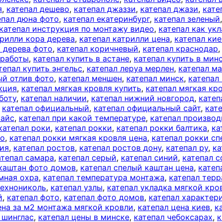
я
,
катепал дешево
,
катепал джаззи
,
катепал джази
,
кате
епал дюна фото
,
катепал екатеринбург
,
катепал зеленый
катепал инструкция по монтажу видео
,
катепал как ук
трилли кора дерева
,
катепал катрилли цена
,
катепал кие
а дерева фото
,
катепал коричневый
,
катепал краснодар
 работы
,
катепал купить в астане
,
катепал купить в мин
тепал купить энгельс
,
катепал леруа мерлен
,
катепал м
ый отлив фото
,
катепал меншен
,
катепал минск
,
катепал
кция
,
катепал мягкая кровля купить
,
катепал мягкая кр
боту
,
катепал наличии
,
катепал нижний новгород
,
катеп
,
катепал официальный
,
катепал официальный сайт
,
кат
райс
,
катепал при какой температуре
,
катепал производ
катепал роки
,
катепал рокки
,
катепал рокки балтика
,
ка
то
,
катепал рокки мягкая кровля цена
,
катепал рокки с
сия
,
катепал ростов
,
катепал ростов дону
,
катепал ру
,
ка
атепал самара
,
катепал серый
,
катепал синий
,
катепал с
 каштан фото домов
,
катепал спелый каштан цена
,
катеп
мная охра
,
катепал температура монтажа
,
катепал терр
технониколь
,
катепал узлы
,
катепал укладка мягкой кро
й
,
катепал фото
,
катепал фото домов
,
катепал характер
ена за м2 монтажа мягкой кровли
,
катепал цена киев
,
к
 шинглас
,
катепал цены в минске
,
катепал чебоксарах
,
к