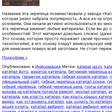
Название эта черепица позаимствовала у завода «Кат
которая резко набрала популярность. А все из-за ог
условиям. Она начала активно использоваться во мн
эта черепица заменит любые материалы. Если вы до 
особенностей: Этот материал довольно сложно (даже 
Это основа, которая просто поражает своей прочно
технологиям), в его основу кладут венесуэльскую не
для нанесения поверх всей заготовки. Не стоит переж
Подробнее »
Опубликовано в
Информация
Метки:
katepal jazzy
,
kat
катепал фото
,
аэратор катепала
,
битумная черепица к
катепала
,
герметик катепала
,
гибкая кровля катепал
,
г
официальный сайт
,
гибкая черепица катепал рокки
,
ги
гибкий черепица
,
гибкий черепица цена
,
гонты катепа
ендова на катепале потекла ремонт
,
икопал катепал
,
и
катепала
,
как класть катепал
,
как крыть крышу катеп
видео
,
как установить катепал
,
как ходить по катепал
акция купить
,
катепал амбиент
,
катепал амбиент мягка
гомеле
,
катепал в новомосковске цена 1
,
катепал в см