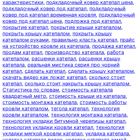
характеристики
,
подкладочный ковер катепал цена
,
подкладочный ковер под катепал
,
подкладочный
ковер под катепал временная кровля
,
подкладочный
ковер под катепал цена
,
подложка под катепал
,
покрытие катепал
,
покрытие крыши катепалом
,
покрыть крышу катепалом
,
покрыть крышу
катепалом руками
,
правильно класть катепал
,
прайс
на устройство кровли из катепала
,
продажа катепал
,
продам катепал
,
производство катепала
,
работа
катепалом
,
расценки катепал
,
расценки крышу
катепала
,
реальная мистика серия про чорний
катепал
,
сделать катепал
,
сделать крышу катепалом
,
скачать видео как ложат катепал
,
сколько стоит
катепал
,
сколько стоит накрыть крышу катепалом
,
Статистика по словам
,
стоимость катепала
квадратный метр
,
стоимость крыши из катепала
,
стоимость монтажа катепала
,
стоимость работы
кровли катепалом
,
тегола катепал
,
технология
кровли катепалом
,
технология монтажа катепала
,
технология укладки битумной черепицы катепал
,
технология укладки кровли катепал
,
технология
укладки мягкой кровли катепал
,
укладка катепала
,
укладка катепала видео
,
укладка катепала зимой
,