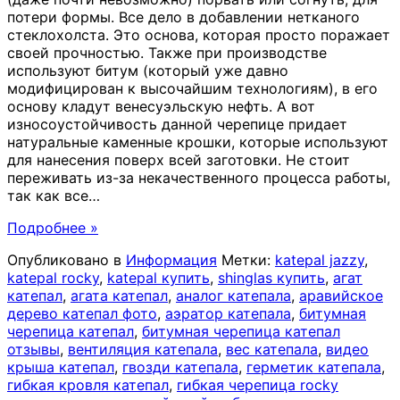
потери формы. Все дело в добавлении нетканого
стеклохолста. Это основа, которая просто поражает
своей прочностью. Также при производстве
используют битум (который уже давно
модифицирован к высочайшим технологиям), в его
основу кладут венесуэльскую нефть. А вот
износоустойчивость данной черепице придает
натуральные каменные крошки, которые используют
для нанесения поверх всей заготовки. Не стоит
переживать из-за некачественного процесса работы,
так как все
…
Подробнее »
Опубликовано в
Информация
Метки:
katepal jazzy
,
katepal rocky
,
katepal купить
,
shinglas купить
,
агат
катепал
,
агата катепал
,
аналог катепала
,
аравийское
дерево катепал фото
,
аэратор катепала
,
битумная
черепица катепал
,
битумная черепица катепал
отзывы
,
вентиляция катепала
,
вес катепала
,
видео
крыша катепал
,
гвозди катепала
,
герметик катепала
,
гибкая кровля катепал
,
гибкая черепица rocky