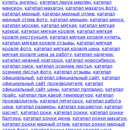
купить энгельс
,
катепал леруа мерлен
,
катепал
мансион
,
катепал махагон
,
катепал махагон фото
,
катепал медный
,
катепал медный отлив
,
катепал
медный отлив фото
,
катепал меншен
,
катепал минск
,
катепал москве
,
катепал мягкая
,
катепал мягкая
katepal
,
катепал мягкая кровля
,
катепал мягкая
кровля инструкция
,
катепал мягкая кровля купить
,
катепал мягкая кровля отзывы
,
катепал мягкая
кровля фото
,
катепал мягкая кровля цена
,
катепал
мягкая кровля цена за работу
,
катепал наличии
,
катепал нижний новгород
,
катепал новосибирск
,
катепал омск
,
катепал осенние листья
,
катепал
осенние листья фото
,
катепал отзывы
,
катепал
официальный
,
катепал официальный сайт
,
катепал
официальный сайт производителя
,
катепал
официальный сайт цены
,
катепал палладио
,
катепал
прайс
,
катепал при какой температуре
,
катепал
производитель
,
катепал пятигорск
,
катепал работа
цена
,
катепал размеры
,
катепал расцветки
,
катепал
расчет
,
катепал роки
,
катепал рокки
,
катепал рокки
балтика
,
катепал рокки дюна
,
катепал рокки махагон
,
катепал рокки медный отлив
,
катепал рокки медный
отлив фото
,
катепал рокки мягкая кровля цена
,