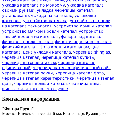
укладка катепала по мокрому
,
укладка катепала
своими руками
,
укладка черепицы катепал
,
установка дымохода на катепале
,
установка
катепала
,
устройство катепала
,
устройство кровли
из катепала технология
,
устройство крыши катепал
,
устройство мягкой кровли катепал
,
устройство
теплой кровли из катепала
,
фанера под катепал
,
финская кровля катепал
,
финская черепица катепал
,
финский катепал
,
фото кровля катепалом
,
цвет
катепала
,
цена укладки катепала
,
черепица shinglas
,
черепица катепал
,
черепица катепал купить
,
черепица катепал отзывы
,
черепица катепал
официальный
,
черепица катепал официальный сайт
,
черепица катепал рокки
,
черепица катепал фото
,
черепица катепал характеристики
,
черепица катепал
цена
,
черепица крыши катепал
,
черепица цена
,
шинглас или катепал что лучше
Контактная информация
"Финэра Групп"
Москва, Киевское шоссе 22-й км, Бизнес-парк Румянцево,