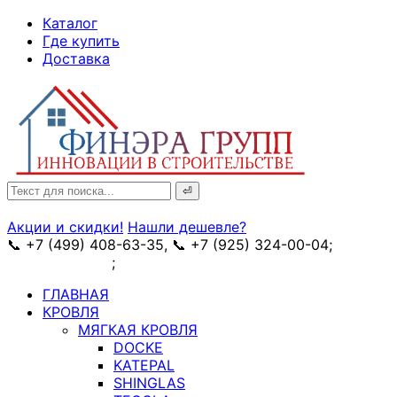
↓
Каталог
Skip
Где купить
to
Доставка
Main
Content
Search
for:
Акции и скидки!
Нашли дешевле?
📞 +7 (499) 408-63-35, 📞 +7 (925) 324-00-04;
➥
схема проезда
;
✉ e-mail: info@fin-era.ru
ГЛАВНАЯ
КРОВЛЯ
МЯГКАЯ КРОВЛЯ
DOCKE
KATEPAL
SHINGLAS