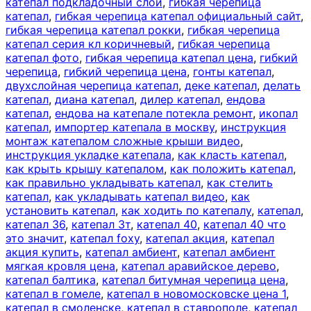
катепал подкладочный слой
,
гибкая черепица
катепал
,
гибкая черепица катепал официальный сайт
,
гибкая черепица катепал рокки
,
гибкая черепица
катепал серия кл коричневый
,
гибкая черепица
катепал фото
,
гибкая черепица катепал цена
,
гибкий
черепица
,
гибкий черепица цена
,
гонты катепал
,
двухслойная черепица катепал
,
деке катепал
,
делать
катепал
,
диана катепал
,
дилер катепал
,
ендова
катепал
,
ендова на катепале потекла ремонт
,
икопал
катепал
,
импортер катепала в москву
,
инструкция
монтаж катепалом сложные крыши видео
,
инструкция укладке катепала
,
как класть катепал
,
как крыть крышу катепалом
,
как положить катепал
,
как правильно укладывать катепал
,
как стелить
катепал
,
как укладывать катепал видео
,
как
установить катепал
,
как ходить по катепалу
,
катепал
,
катепал 36
,
катепал 3т
,
катепал 40
,
катепал 40 что
это значит
,
катепал foxy
,
катепал акция
,
катепал
акция купить
,
катепал амбиент
,
катепал амбиент
мягкая кровля цена
,
катепал аравийское дерево
,
катепал балтика
,
катепал битумная черепица цена
,
катепал в гомеле
,
катепал в новомосковске цена 1
,
катепал в смоленске
,
катепал в ставрополе
,
катепал