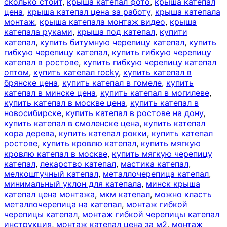
сколько стоит
,
крыша катепал фото
,
крыша катепал
цена
,
крыша катепал цена за работу
,
крыша катепала
монтаж
,
крыша катепала монтаж видео
,
крыша
катепала руками
,
крыша под катепал
,
купити
катепал
,
купить битумную черепицу катепал
,
купить
гибкую черепицу катепал
,
купить гибкую черепицу
катепал в ростове
,
купить гибкую черепицу катепал
оптом
,
купить катепал rocky
,
купить катепал в
брянске цена
,
купить катепал в гомеле
,
купить
катепал в минске цена
,
купить катепал в могилеве
,
купить катепал в москве цена
,
купить катепал в
новосибирске
,
купить катепал в ростове на дону
,
купить катепал в смоленске цена
,
купить катепал
кора дерева
,
купить катепал рокки
,
купить катепал
ростове
,
купить кровлю катепал
,
купить мягкую
кровлю катепал в москве
,
купить мягкую черепицу
катепал
,
лекарство катепал
,
мастика катепал
,
мелкоштучный катепал
,
металлочерепица катепал
,
минимальный уклон для катепала
,
минск крыша
катепал цена монтажа
,
мкм катепал
,
можно класть
металлочерепица на катепал
,
монтаж гибкой
черепицы катепал
,
монтаж гибкой черепицы катепал
инструкция
,
монтаж катепал цена за м2
,
монтаж