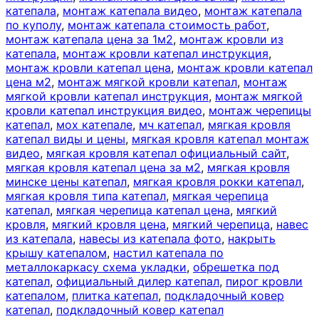
катепала
,
монтаж катепала видео
,
монтаж катепала
по куполу
,
монтаж катепала стоимость работ
,
монтаж катепала цена за 1м2
,
монтаж кровли из
катепала
,
монтаж кровли катепал инструкция
,
монтаж кровли катепал цена
,
монтаж кровли катепал
цена м2
,
монтаж мягкой кровли катепал
,
монтаж
мягкой кровли катепал инструкция
,
монтаж мягкой
кровли катепал инструкция видео
,
монтаж черепицы
катепал
,
мох катепале
,
мч катепал
,
мягкая кровля
катепал виды и цены
,
мягкая кровля катепал монтаж
видео
,
мягкая кровля катепал официальный сайт
,
мягкая кровля катепал цена за м2
,
мягкая кровля
минске цены катепал
,
мягкая кровля рокки катепал
,
мягкая кровля типа катепал
,
мягкая черепица
катепал
,
мягкая черепица катепал цена
,
мягкий
кровля
,
мягкий кровля цена
,
мягкий черепица
,
навес
из катепала
,
навесы из катепала фото
,
накрыть
крышу катепалом
,
настил катепала по
металлокаркасу схема укладки
,
обрешетка под
катепал
,
официальный дилер катепал
,
пирог кровли
катепалом
,
плитка катепал
,
подкладочный ковер
катепал
,
подкладочный ковер катепал