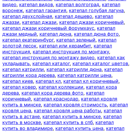
видео
,
катепал видов
,
катепал волгоград
,
катепал
воронеж
,
катепал гарантия
,
катепал голубая лагуна
,
катепал двухслойная
,
катепал дешево
,
катепал
джаззи
,
катепал джази
,
катепал джази коричневый
,
катепал джази коричневый форумхаус
,
катепал
джази медный
,
катепал дюна
,
катепал дюна фото
,
катепал екатеринбург
,
катепал зеленый
,
катепал
золотой песок
,
катепал или керамбит
,
катепал
инструкция
,
катепал инструкция по монтажу
,
катепал инструкция по монтажу видео
,
катепал как
укладывать
,
катепал каталог
,
катепал каталог цветов
,
катепал катрилли
,
катепал катрилли дюна
,
катепал
катрилли кора дерева
,
катепал катрилли цена
,
катепал киев
,
катепал кл
,
катепал кл коричневый
,
катепал ковер
,
катепал коллекции
,
катепал кора
дерева
,
катепал кора дерева фото
,
катепал
коричневый
,
катепал краснодар
,
катепал кровля
купить в минске
,
катепал кровля стоимость
,
катепал
кровля цена
,
катепал кровля цена работы
,
катепал
купить в астане
,
катепал купить в минске
,
катепал
купить в москве
,
катепал купить в спб
,
катепал
купить во владимире
,
катепал купить цена
,
катепал