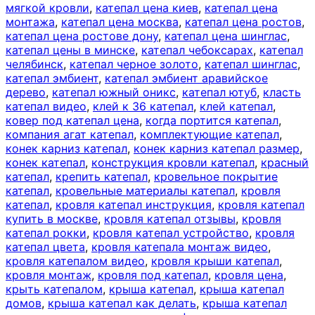
мягкой кровли
,
катепал цена киев
,
катепал цена
монтажа
,
катепал цена москва
,
катепал цена ростов
,
катепал цена ростове дону
,
катепал цена шинглас
,
катепал цены в минске
,
катепал чебоксарах
,
катепал
челябинск
,
катепал черное золото
,
катепал шинглас
,
катепал эмбиент
,
катепал эмбиент аравийское
дерево
,
катепал южный оникс
,
катепал ютуб
,
класть
катепал видео
,
клей к 36 катепал
,
клей катепал
,
ковер под катепал цена
,
когда портится катепал
,
компания агат катепал
,
комплектующие катепал
,
конек карниз катепал
,
конек карниз катепал размер
,
конек катепал
,
конструкция кровли катепал
,
красный
катепал
,
крепить катепал
,
кровельное покрытие
катепал
,
кровельные материалы катепал
,
кровля
катепал
,
кровля катепал инструкция
,
кровля катепал
купить в москве
,
кровля катепал отзывы
,
кровля
катепал рокки
,
кровля катепал устройство
,
кровля
катепал цвета
,
кровля катепала монтаж видео
,
кровля катепалом видео
,
кровля крыши катепал
,
кровля монтаж
,
кровля под катепал
,
кровля цена
,
крыть катепалом
,
крыша катепал
,
крыша катепал
домов
,
крыша катепал как делать
,
крыша катепал