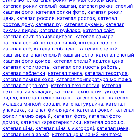
катепал рокки спелый каштан
,
катепал рокки спелый
каштан фото
,
катепал рокки фото
,
катепал рокки
цена
,
катепал россия
,
катепал ростов
,
катепал
ростов дону
,
катепал ру
,
катепал руками
,
катепал
руками видео
,
катепал руфлекс
,
катепал сайт
,
катепал сайт производителя
,
катепал самара
,
катепал серый
,
катепал синий
,
катепал состав
,
катепал спб
,
катепал спб цены
,
катепал спелый
каштан
,
катепал спелый каштан фото
,
катепал спелый
каштан фото домов
,
катепал спелый каштан цена
,
катепал стоимость
,
катепал стоимость работы
,
катепал таблетки
,
катепал тайга
,
катепал текстура
,
катепал темная охра
,
катепал температура монтажа
,
катепал терракота
,
катепал технология
,
катепал
технология укладки
,
катепал технология укладки
видео
,
катепал технониколь
,
катепал узлы
,
катепал
укладка мягкой кровли
,
катепал украина
,
катепал
упаковка
,
катепал финляндия
,
катепал фокси
,
катепал
фокси темно серый
,
катепал фото
,
катепал фото
домов
,
катепал характеристики
,
катепал хорошо
,
катепал ціна
,
катепал ціна в ужгороді
,
катепал цена
,
катепал цена за м2
,
катепал цена за м2 монтажа