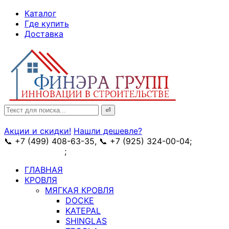
↓
Каталог
Skip
Где купить
to
Доставка
Main
Content
Search
for:
Акции и скидки!
Нашли дешевле?
📞 +7 (499) 408-63-35, 📞 +7 (925) 324-00-04;
➥
схема проезда
;
✉ e-mail: info@fin-era.ru
ГЛАВНАЯ
КРОВЛЯ
МЯГКАЯ КРОВЛЯ
DOCKE
KATEPAL
SHINGLAS