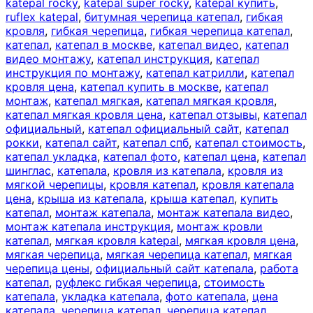
katepal rocky
,
katepal super rocky
,
katepal купить
,
ruflex katepal
,
битумная черепица катепал
,
гибкая
кровля
,
гибкая черепица
,
гибкая черепица катепал
,
катепал
,
катепал в москве
,
катепал видео
,
катепал
видео монтажу
,
катепал инструкция
,
катепал
инструкция по монтажу
,
катепал катрилли
,
катепал
кровля цена
,
катепал купить в москве
,
катепал
монтаж
,
катепал мягкая
,
катепал мягкая кровля
,
катепал мягкая кровля цена
,
катепал отзывы
,
катепал
официальный
,
катепал официальный сайт
,
катепал
рокки
,
катепал сайт
,
катепал спб
,
катепал стоимость
,
катепал укладка
,
катепал фото
,
катепал цена
,
катепал
шинглас
,
катепала
,
кровля из катепала
,
кровля из
мягкой черепицы
,
кровля катепал
,
кровля катепала
цена
,
крыша из катепала
,
крыша катепал
,
купить
катепал
,
монтаж катепала
,
монтаж катепала видео
,
монтаж катепала инструкция
,
монтаж кровли
катепал
,
мягкая кровля katepal
,
мягкая кровля цена
,
мягкая черепица
,
мягкая черепица катепал
,
мягкая
черепица цены
,
официальный сайт катепала
,
работа
катепал
,
руфлекс гибкая черепица
,
стоимость
катепала
,
укладка катепала
,
фото катепала
,
цена
катепала
,
черепица катепал
,
черепица катепал