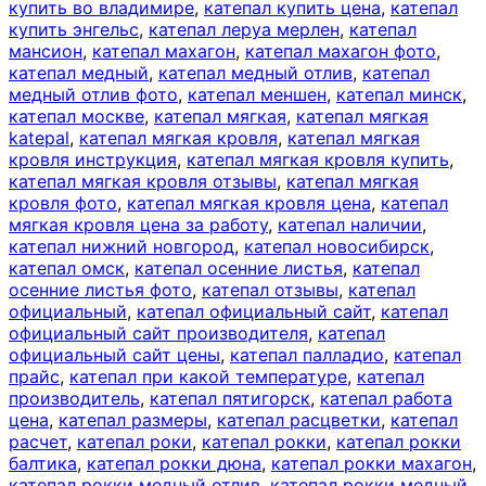
купить во владимире
,
катепал купить цена
,
катепал
купить энгельс
,
катепал леруа мерлен
,
катепал
мансион
,
катепал махагон
,
катепал махагон фото
,
катепал медный
,
катепал медный отлив
,
катепал
медный отлив фото
,
катепал меншен
,
катепал минск
,
катепал москве
,
катепал мягкая
,
катепал мягкая
katepal
,
катепал мягкая кровля
,
катепал мягкая
кровля инструкция
,
катепал мягкая кровля купить
,
катепал мягкая кровля отзывы
,
катепал мягкая
кровля фото
,
катепал мягкая кровля цена
,
катепал
мягкая кровля цена за работу
,
катепал наличии
,
катепал нижний новгород
,
катепал новосибирск
,
катепал омск
,
катепал осенние листья
,
катепал
осенние листья фото
,
катепал отзывы
,
катепал
официальный
,
катепал официальный сайт
,
катепал
официальный сайт производителя
,
катепал
официальный сайт цены
,
катепал палладио
,
катепал
прайс
,
катепал при какой температуре
,
катепал
производитель
,
катепал пятигорск
,
катепал работа
цена
,
катепал размеры
,
катепал расцветки
,
катепал
расчет
,
катепал роки
,
катепал рокки
,
катепал рокки
балтика
,
катепал рокки дюна
,
катепал рокки махагон
,
катепал рокки медный отлив
,
катепал рокки медный