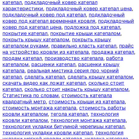
катепал
,
подкладочный ковер катепал
характеристики
,
подкладочный ковер катепал цена
,
подкладочный ковер под катепал
,
подкладочный
ковер под катепал временная кровля
,
подкладочный
ковер под катепал цена
,
подложка под катепал
,
покрытие катепал
,
покрытие крыши катепалом
,
покрыть крышу катепалом
,
покрыть крышу
катепалом руками
,
правильно класть катепал
,
прайс
на устройство кровли из катепала
,
продажа катепал
,
продам катепал
,
производство катепала
,
работа
катепалом
,
расценки катепал
,
расценки крышу
катепала
,
реальная мистика серия про чорний
катепал
,
сделать катепал
,
сделать крышу катепалом
,
скачать видео как ложат катепал
,
сколько стоит
катепал
,
сколько стоит накрыть крышу катепалом
,
Статистика по словам
,
стоимость катепала
квадратный метр
,
стоимость крыши из катепала
,
стоимость монтажа катепала
,
стоимость работы
кровли катепалом
,
тегола катепал
,
технология
кровли катепалом
,
технология монтажа катепала
,
технология укладки битумной черепицы катепал
,
технология укладки кровли катепал
,
технология
укладки мягкой кровли катепал
,
укладка катепала
,