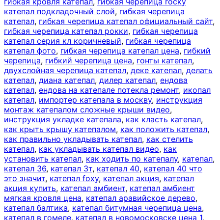
гибкая кровля катепал
,
гибкая черепица rocky
катепал подкладочный слой
,
гибкая черепица
катепал
,
гибкая черепица катепал официальный сайт
,
гибкая черепица катепал рокки
,
гибкая черепица
катепал серия кл коричневый
,
гибкая черепица
катепал фото
,
гибкая черепица катепал цена
,
гибкий
черепица
,
гибкий черепица цена
,
гонты катепал
,
двухслойная черепица катепал
,
деке катепал
,
делать
катепал
,
диана катепал
,
дилер катепал
,
ендова
катепал
,
ендова на катепале потекла ремонт
,
икопал
катепал
,
импортер катепала в москву
,
инструкция
монтаж катепалом сложные крыши видео
,
инструкция укладке катепала
,
как класть катепал
,
как крыть крышу катепалом
,
как положить катепал
,
как правильно укладывать катепал
,
как стелить
катепал
,
как укладывать катепал видео
,
как
установить катепал
,
как ходить по катепалу
,
катепал
,
катепал 36
,
катепал 3т
,
катепал 40
,
катепал 40 что
это значит
,
катепал foxy
,
катепал акция
,
катепал
акция купить
,
катепал амбиент
,
катепал амбиент
мягкая кровля цена
,
катепал аравийское дерево
,
катепал балтика
,
катепал битумная черепица цена
,
катепал в гомеле
,
катепал в новомосковске цена 1
,