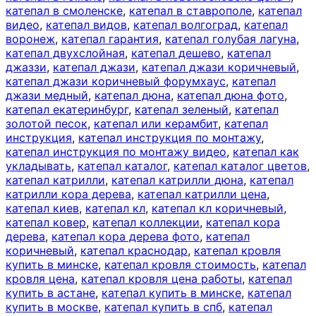
катепал в смоленске
,
катепал в ставрополе
,
катепал
видео
,
катепал видов
,
катепал волгоград
,
катепал
воронеж
,
катепал гарантия
,
катепал голубая лагуна
,
катепал двухслойная
,
катепал дешево
,
катепал
джаззи
,
катепал джази
,
катепал джази коричневый
,
катепал джази коричневый форумхаус
,
катепал
джази медный
,
катепал дюна
,
катепал дюна фото
,
катепал екатеринбург
,
катепал зеленый
,
катепал
золотой песок
,
катепал или керамбит
,
катепал
инструкция
,
катепал инструкция по монтажу
,
катепал инструкция по монтажу видео
,
катепал как
укладывать
,
катепал каталог
,
катепал каталог цветов
,
катепал катрилли
,
катепал катрилли дюна
,
катепал
катрилли кора дерева
,
катепал катрилли цена
,
катепал киев
,
катепал кл
,
катепал кл коричневый
,
катепал ковер
,
катепал коллекции
,
катепал кора
дерева
,
катепал кора дерева фото
,
катепал
коричневый
,
катепал краснодар
,
катепал кровля
купить в минске
,
катепал кровля стоимость
,
катепал
кровля цена
,
катепал кровля цена работы
,
катепал
купить в астане
,
катепал купить в минске
,
катепал
купить в москве
,
катепал купить в спб
,
катепал