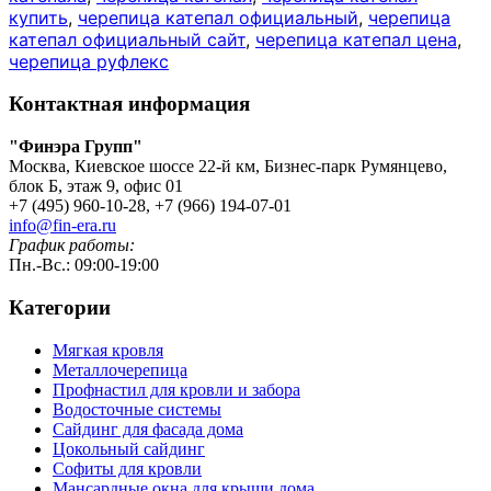
купить
,
черепица катепал официальный
,
черепица
катепал официальный сайт
,
черепица катепал цена
,
черепица руфлекс
Контактная информация
"Финэра Групп"
Москва, Киевское шоссе 22-й км, Бизнес-парк Румянцево,
блок Б, этаж 9, офис 01
+7 (495) 960-10-28, +7 (966) 194-07-01
info@fin-era.ru
График работы:
Пн.-Вс.: 09:00-19:00
Категории
Мягкая кровля
Металлочерепица
Профнастил для кровли и забора
Водосточные системы
Сайдинг для фасада дома
Цокольный сайдинг
Софиты для кровли
Мансардные окна для крыши дома