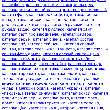
отлив фото
,
катепал рокки мягкая кровля цена
,
катепал рокки спелый каштан
,
катепал рокки спелый
каштан фото
,
катепал рокки фото
,
катепал рокки
цена
,
катепал россия
,
катепал ростов
,
катепал
ростов дону
,
катепал ру
,
катепал руками
,
катепал
руками видео
,
катепал руфлекс
,
катепал сайт
,
катепал сайт производителя
,
катепал самара
,
катепал серый
,
катепал синий
,
катепал состав
,
катепал спб
,
катепал спб цены
,
катепал спелый
каштан
,
катепал спелый каштан фото
,
катепал спелый
каштан фото домов
,
катепал спелый каштан цена
,
катепал стоимость
,
катепал стоимость работы
,
катепал таблетки
,
катепал тайга
,
катепал текстура
,
катепал темная охра
,
катепал температура монтажа
,
катепал терракота
,
катепал технология
,
катепал
технология укладки
,
катепал технология укладки
видео
,
катепал технониколь
,
катепал узлы
,
катепал
укладка мягкой кровли
,
катепал украина
,
катепал
упаковка
,
катепал финляндия
,
катепал фокси
,
катепал
фокси темно серый
,
катепал фото
,
катепал фото
домов
,
катепал характеристики
,
катепал хорошо
,
катепал ціна
,
катепал ціна в ужгороді
,
катепал цена
,