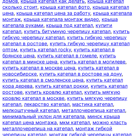
домов
,
крыша катепал как делать
,
крыша катепал
сколько стоит
,
крыша катепал фото
,
крыша катепал
цена
,
крыша катепал цена за работу
,
крыша катепала
монтаж
,
крыша катепала монтаж видео
,
крыша
катепала руками
,
крыша под катепал
,
купити
катепал
,
купить битумную черепицу катепал
,
купить
гибкую черепицу катепал
,
купить гибкую черепицу
катепал в ростове
,
купить гибкую черепицу катепал
оптом
,
купить катепал rocky
,
купить катепал в
брянске цена
,
купить катепал в гомеле
,
купить
катепал в минске цена
,
купить катепал в могилеве
,
купить катепал в москве цена
,
купить катепал в
новосибирске
,
купить катепал в ростове на дону
,
купить катепал в смоленске цена
,
купить катепал
кора дерева
,
купить катепал рокки
,
купить катепал
ростове
,
купить кровлю катепал
,
купить мягкую
кровлю катепал в москве
,
купить мягкую черепицу
катепал
,
лекарство катепал
,
мастика катепал
,
мелкоштучный катепал
,
металлочерепица катепал
,
минимальный уклон для катепала
,
минск крыша
катепал цена монтажа
,
мкм катепал
,
можно класть
металлочерепица на катепал
,
монтаж гибкой
черепицы катепал
,
монтаж гибкой черепицы катепал