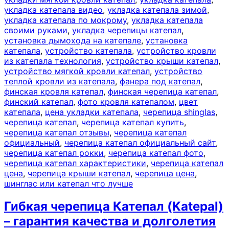
укладка катепала видео
,
укладка катепала зимой
,
укладка катепала по мокрому
,
укладка катепала
своими руками
,
укладка черепицы катепал
,
установка дымохода на катепале
,
установка
катепала
,
устройство катепала
,
устройство кровли
из катепала технология
,
устройство крыши катепал
,
устройство мягкой кровли катепал
,
устройство
теплой кровли из катепала
,
фанера под катепал
,
финская кровля катепал
,
финская черепица катепал
,
финский катепал
,
фото кровля катепалом
,
цвет
катепала
,
цена укладки катепала
,
черепица shinglas
,
черепица катепал
,
черепица катепал купить
,
черепица катепал отзывы
,
черепица катепал
официальный
,
черепица катепал официальный сайт
,
черепица катепал рокки
,
черепица катепал фото
,
черепица катепал характеристики
,
черепица катепал
цена
,
черепица крыши катепал
,
черепица цена
,
шинглас или катепал что лучше
Гибкая черепица Катепал (Katepal)
– гарантия качества и долголетия