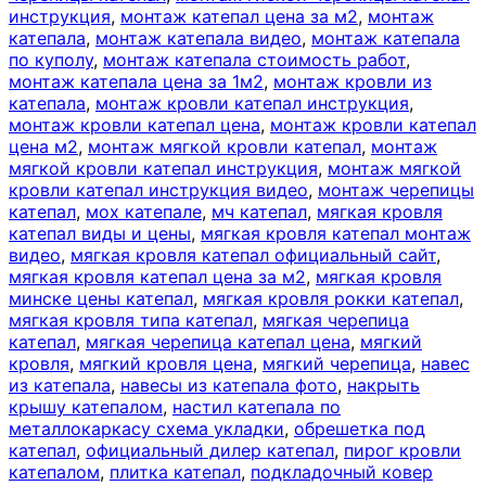
инструкция
,
монтаж катепал цена за м2
,
монтаж
катепала
,
монтаж катепала видео
,
монтаж катепала
по куполу
,
монтаж катепала стоимость работ
,
монтаж катепала цена за 1м2
,
монтаж кровли из
катепала
,
монтаж кровли катепал инструкция
,
монтаж кровли катепал цена
,
монтаж кровли катепал
цена м2
,
монтаж мягкой кровли катепал
,
монтаж
мягкой кровли катепал инструкция
,
монтаж мягкой
кровли катепал инструкция видео
,
монтаж черепицы
катепал
,
мох катепале
,
мч катепал
,
мягкая кровля
катепал виды и цены
,
мягкая кровля катепал монтаж
видео
,
мягкая кровля катепал официальный сайт
,
мягкая кровля катепал цена за м2
,
мягкая кровля
минске цены катепал
,
мягкая кровля рокки катепал
,
мягкая кровля типа катепал
,
мягкая черепица
катепал
,
мягкая черепица катепал цена
,
мягкий
кровля
,
мягкий кровля цена
,
мягкий черепица
,
навес
из катепала
,
навесы из катепала фото
,
накрыть
крышу катепалом
,
настил катепала по
металлокаркасу схема укладки
,
обрешетка под
катепал
,
официальный дилер катепал
,
пирог кровли
катепалом
,
плитка катепал
,
подкладочный ковер