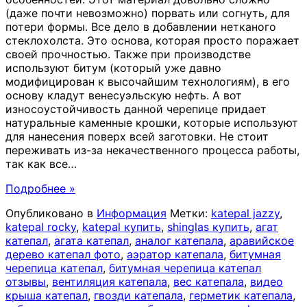
(даже почти невозможно) порвать или согнуть, для
потери формы. Все дело в добавлении нетканого
стеклохолста. Это основа, которая просто поражает
своей прочностью. Также при производстве
используют битум (который уже давно
модифицирован к высочайшим технологиям), в его
основу кладут венесуэльскую нефть. А вот
износоустойчивость данной черепице придает
натуральные каменные крошки, которые используют
для нанесения поверх всей заготовки. Не стоит
переживать из-за некачественного процесса работы,
так как все
…
Подробнее »
Опубликовано в
Информация
Метки:
katepal jazzy
,
katepal rocky
,
katepal купить
,
shinglas купить
,
агат
катепал
,
агата катепал
,
аналог катепала
,
аравийское
дерево катепал фото
,
аэратор катепала
,
битумная
черепица катепал
,
битумная черепица катепал
отзывы
,
вентиляция катепала
,
вес катепала
,
видео
крыша катепал
,
гвозди катепала
,
герметик катепала
,