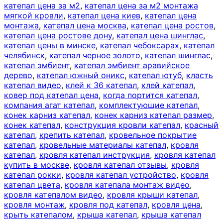
катепал цена за м2
,
катепал цена за м2 монтажа
мягкой кровли
,
катепал цена киев
,
катепал цена
монтажа
,
катепал цена москва
,
катепал цена ростов
,
катепал цена ростове дону
,
катепал цена шинглас
,
катепал цены в минске
,
катепал чебоксарах
,
катепал
челябинск
,
катепал черное золото
,
катепал шинглас
,
катепал эмбиент
,
катепал эмбиент аравийское
дерево
,
катепал южный оникс
,
катепал ютуб
,
класть
катепал видео
,
клей к 36 катепал
,
клей катепал
,
ковер под катепал цена
,
когда портится катепал
,
компания агат катепал
,
комплектующие катепал
,
конек карниз катепал
,
конек карниз катепал размер
,
конек катепал
,
конструкция кровли катепал
,
красный
катепал
,
крепить катепал
,
кровельное покрытие
катепал
,
кровельные материалы катепал
,
кровля
катепал
,
кровля катепал инструкция
,
кровля катепал
купить в москве
,
кровля катепал отзывы
,
кровля
катепал рокки
,
кровля катепал устройство
,
кровля
катепал цвета
,
кровля катепала монтаж видео
,
кровля катепалом видео
,
кровля крыши катепал
,
кровля монтаж
,
кровля под катепал
,
кровля цена
,
крыть катепалом
,
крыша катепал
,
крыша катепал