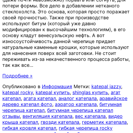
потери формы. Все дело в добавлении нетканого
стеклохолста. Это основа, которая просто поражает
своей прочностью. Также при производстве
используют битум (который уже давно
модифицирован к высочайшим технологиям), в его
основу кладут венесуэльскую нефть. А вот
износоустойчивость данной черепице придает
натуральные каменные крошки, которые используют
для нанесения поверх всей заготовки. Не стоит
переживать из-за некачественного процесса работы,
так как все
…
Подробнее »
Опубликовано в
Информация
Метки:
katepal jazzy
,
katepal rocky
,
katepal купить
,
shinglas купить
,
агат
катепал
,
агата катепал
,
аналог катепала
,
аравийское
дерево катепал фото
,
аэратор катепала
,
битумная
черепица катепал
,
битумная черепица катепал
отзывы
,
вентиляция катепала
,
вес катепала
,
видео
крыша катепал
,
гвозди катепала
,
герметик катепала
,
гибкая кровля катепал
,
гибкая черепица rocky