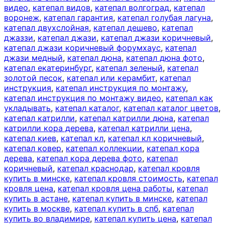
видео
,
катепал видов
,
катепал волгоград
,
катепал
воронеж
,
катепал гарантия
,
катепал голубая лагуна
,
катепал двухслойная
,
катепал дешево
,
катепал
джаззи
,
катепал джази
,
катепал джази коричневый
,
катепал джази коричневый форумхаус
,
катепал
джази медный
,
катепал дюна
,
катепал дюна фото
,
катепал екатеринбург
,
катепал зеленый
,
катепал
золотой песок
,
катепал или керамбит
,
катепал
инструкция
,
катепал инструкция по монтажу
,
катепал инструкция по монтажу видео
,
катепал как
укладывать
,
катепал каталог
,
катепал каталог цветов
,
катепал катрилли
,
катепал катрилли дюна
,
катепал
катрилли кора дерева
,
катепал катрилли цена
,
катепал киев
,
катепал кл
,
катепал кл коричневый
,
катепал ковер
,
катепал коллекции
,
катепал кора
дерева
,
катепал кора дерева фото
,
катепал
коричневый
,
катепал краснодар
,
катепал кровля
купить в минске
,
катепал кровля стоимость
,
катепал
кровля цена
,
катепал кровля цена работы
,
катепал
купить в астане
,
катепал купить в минске
,
катепал
купить в москве
,
катепал купить в спб
,
катепал
купить во владимире
,
катепал купить цена
,
катепал