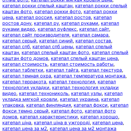
катепал рокки спелый каштан
,
катепал рокки спелый
каштан фото
,
катепал рокки фото
,
катепал рокки
цена
,
катепал россия
,
катепал ростов
,
катепал
ростов дону
,
катепал ру
,
катепал руками
,
катепал
руками видео
,
катепал руфлекс
,
катепал сайт
,
катепал сайт производителя
,
катепал самара
,
катепал серый
,
катепал синий
,
катепал состав
,
катепал спб
,
катепал спб цены
,
катепал спелый
каштан
,
катепал спелый каштан фото
,
катепал спелый
каштан фото домов
,
катепал спелый каштан цена
,
катепал стоимость
,
катепал стоимость работы
,
катепал таблетки
,
катепал тайга
,
катепал текстура
,
катепал темная охра
,
катепал температура монтажа
,
катепал терракота
,
катепал технология
,
катепал
технология укладки
,
катепал технология укладки
видео
,
катепал технониколь
,
катепал узлы
,
катепал
укладка мягкой кровли
,
катепал украина
,
катепал
упаковка
,
катепал финляндия
,
катепал фокси
,
катепал
фокси темно серый
,
катепал фото
,
катепал фото
домов
,
катепал характеристики
,
катепал хорошо
,
катепал ціна
,
катепал ціна в ужгороді
,
катепал цена
,
катепал цена за м2
,
катепал цена за м2 монтажа