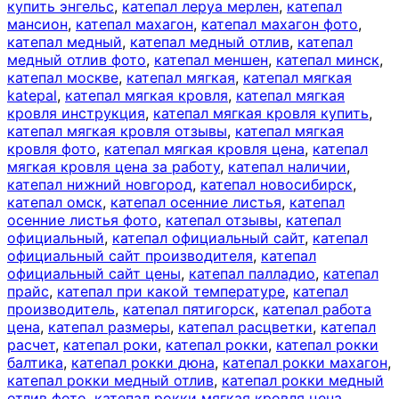
купить энгельс
,
катепал леруа мерлен
,
катепал
мансион
,
катепал махагон
,
катепал махагон фото
,
катепал медный
,
катепал медный отлив
,
катепал
медный отлив фото
,
катепал меншен
,
катепал минск
,
катепал москве
,
катепал мягкая
,
катепал мягкая
katepal
,
катепал мягкая кровля
,
катепал мягкая
кровля инструкция
,
катепал мягкая кровля купить
,
катепал мягкая кровля отзывы
,
катепал мягкая
кровля фото
,
катепал мягкая кровля цена
,
катепал
мягкая кровля цена за работу
,
катепал наличии
,
катепал нижний новгород
,
катепал новосибирск
,
катепал омск
,
катепал осенние листья
,
катепал
осенние листья фото
,
катепал отзывы
,
катепал
официальный
,
катепал официальный сайт
,
катепал
официальный сайт производителя
,
катепал
официальный сайт цены
,
катепал палладио
,
катепал
прайс
,
катепал при какой температуре
,
катепал
производитель
,
катепал пятигорск
,
катепал работа
цена
,
катепал размеры
,
катепал расцветки
,
катепал
расчет
,
катепал роки
,
катепал рокки
,
катепал рокки
балтика
,
катепал рокки дюна
,
катепал рокки махагон
,
катепал рокки медный отлив
,
катепал рокки медный
отлив фото
,
катепал рокки мягкая кровля цена
,