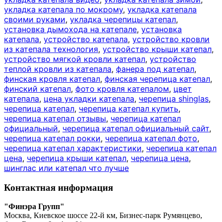
укладка катепала по мокрому
,
укладка катепала
своими руками
,
укладка черепицы катепал
,
установка дымохода на катепале
,
установка
катепала
,
устройство катепала
,
устройство кровли
из катепала технология
,
устройство крыши катепал
,
устройство мягкой кровли катепал
,
устройство
теплой кровли из катепала
,
фанера под катепал
,
финская кровля катепал
,
финская черепица катепал
,
финский катепал
,
фото кровля катепалом
,
цвет
катепала
,
цена укладки катепала
,
черепица shinglas
,
черепица катепал
,
черепица катепал купить
,
черепица катепал отзывы
,
черепица катепал
официальный
,
черепица катепал официальный сайт
,
черепица катепал рокки
,
черепица катепал фото
,
черепица катепал характеристики
,
черепица катепал
цена
,
черепица крыши катепал
,
черепица цена
,
шинглас или катепал что лучше
Контактная информация
"Финэра Групп"
Москва, Киевское шоссе 22-й км, Бизнес-парк Румянцево,