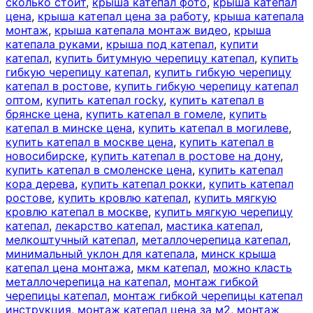
сколько стоит
,
крыша катепал фото
,
крыша катепал
цена
,
крыша катепал цена за работу
,
крыша катепала
монтаж
,
крыша катепала монтаж видео
,
крыша
катепала руками
,
крыша под катепал
,
купити
катепал
,
купить битумную черепицу катепал
,
купить
гибкую черепицу катепал
,
купить гибкую черепицу
катепал в ростове
,
купить гибкую черепицу катепал
оптом
,
купить катепал rocky
,
купить катепал в
брянске цена
,
купить катепал в гомеле
,
купить
катепал в минске цена
,
купить катепал в могилеве
,
купить катепал в москве цена
,
купить катепал в
новосибирске
,
купить катепал в ростове на дону
,
купить катепал в смоленске цена
,
купить катепал
кора дерева
,
купить катепал рокки
,
купить катепал
ростове
,
купить кровлю катепал
,
купить мягкую
кровлю катепал в москве
,
купить мягкую черепицу
катепал
,
лекарство катепал
,
мастика катепал
,
мелкоштучный катепал
,
металлочерепица катепал
,
минимальный уклон для катепала
,
минск крыша
катепал цена монтажа
,
мкм катепал
,
можно класть
металлочерепица на катепал
,
монтаж гибкой
черепицы катепал
,
монтаж гибкой черепицы катепал
инструкция
,
монтаж катепал цена за м2
,
монтаж