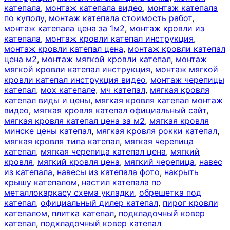
катепала
,
монтаж катепала видео
,
монтаж катепала
по куполу
,
монтаж катепала стоимость работ
,
монтаж катепала цена за 1м2
,
монтаж кровли из
катепала
,
монтаж кровли катепал инструкция
,
монтаж кровли катепал цена
,
монтаж кровли катепал
цена м2
,
монтаж мягкой кровли катепал
,
монтаж
мягкой кровли катепал инструкция
,
монтаж мягкой
кровли катепал инструкция видео
,
монтаж черепицы
катепал
,
мох катепале
,
мч катепал
,
мягкая кровля
катепал виды и цены
,
мягкая кровля катепал монтаж
видео
,
мягкая кровля катепал официальный сайт
,
мягкая кровля катепал цена за м2
,
мягкая кровля
минске цены катепал
,
мягкая кровля рокки катепал
,
мягкая кровля типа катепал
,
мягкая черепица
катепал
,
мягкая черепица катепал цена
,
мягкий
кровля
,
мягкий кровля цена
,
мягкий черепица
,
навес
из катепала
,
навесы из катепала фото
,
накрыть
крышу катепалом
,
настил катепала по
металлокаркасу схема укладки
,
обрешетка под
катепал
,
официальный дилер катепал
,
пирог кровли
катепалом
,
плитка катепал
,
подкладочный ковер
катепал
,
подкладочный ковер катепал