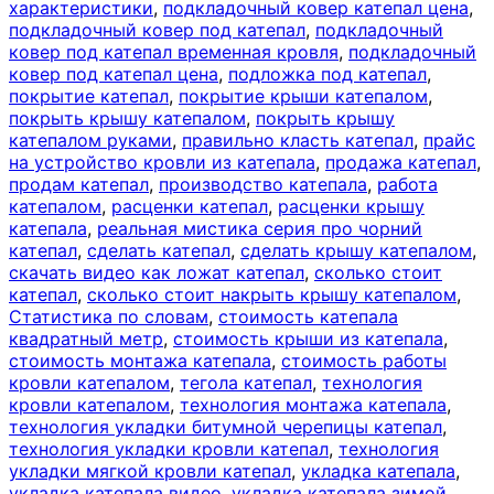
характеристики
,
подкладочный ковер катепал цена
,
подкладочный ковер под катепал
,
подкладочный
ковер под катепал временная кровля
,
подкладочный
ковер под катепал цена
,
подложка под катепал
,
покрытие катепал
,
покрытие крыши катепалом
,
покрыть крышу катепалом
,
покрыть крышу
катепалом руками
,
правильно класть катепал
,
прайс
на устройство кровли из катепала
,
продажа катепал
,
продам катепал
,
производство катепала
,
работа
катепалом
,
расценки катепал
,
расценки крышу
катепала
,
реальная мистика серия про чорний
катепал
,
сделать катепал
,
сделать крышу катепалом
,
скачать видео как ложат катепал
,
сколько стоит
катепал
,
сколько стоит накрыть крышу катепалом
,
Статистика по словам
,
стоимость катепала
квадратный метр
,
стоимость крыши из катепала
,
стоимость монтажа катепала
,
стоимость работы
кровли катепалом
,
тегола катепал
,
технология
кровли катепалом
,
технология монтажа катепала
,
технология укладки битумной черепицы катепал
,
технология укладки кровли катепал
,
технология
укладки мягкой кровли катепал
,
укладка катепала
,
укладка катепала видео
,
укладка катепала зимой
,