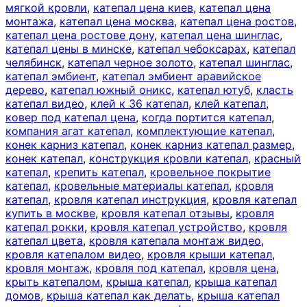
мягкой кровли
,
катепал цена киев
,
катепал цена
монтажа
,
катепал цена москва
,
катепал цена ростов
,
катепал цена ростове дону
,
катепал цена шинглас
,
катепал цены в минске
,
катепал чебоксарах
,
катепал
челябинск
,
катепал черное золото
,
катепал шинглас
,
катепал эмбиент
,
катепал эмбиент аравийское
дерево
,
катепал южный оникс
,
катепал ютуб
,
класть
катепал видео
,
клей к 36 катепал
,
клей катепал
,
ковер под катепал цена
,
когда портится катепал
,
компания агат катепал
,
комплектующие катепал
,
конек карниз катепал
,
конек карниз катепал размер
,
конек катепал
,
конструкция кровли катепал
,
красный
катепал
,
крепить катепал
,
кровельное покрытие
катепал
,
кровельные материалы катепал
,
кровля
катепал
,
кровля катепал инструкция
,
кровля катепал
купить в москве
,
кровля катепал отзывы
,
кровля
катепал рокки
,
кровля катепал устройство
,
кровля
катепал цвета
,
кровля катепала монтаж видео
,
кровля катепалом видео
,
кровля крыши катепал
,
кровля монтаж
,
кровля под катепал
,
кровля цена
,
крыть катепалом
,
крыша катепал
,
крыша катепал
домов
,
крыша катепал как делать
,
крыша катепал