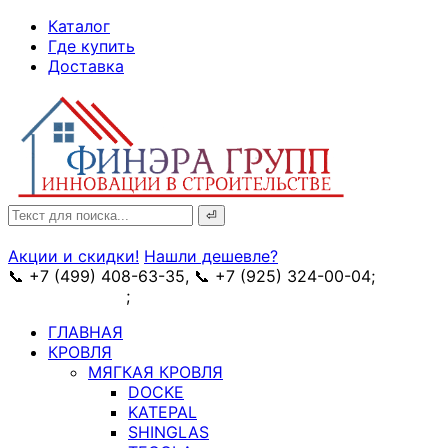
↓
Каталог
Skip
Где купить
to
Доставка
Main
Content
Search
for:
Акции и скидки!
Нашли дешевле?
📞 +7 (499) 408-63-35, 📞 +7 (925) 324-00-04;
➥
схема проезда
;
✉ e-mail: info@fin-era.ru
ГЛАВНАЯ
КРОВЛЯ
МЯГКАЯ КРОВЛЯ
DOCKE
KATEPAL
SHINGLAS