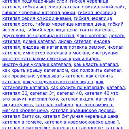
катепал подкладочный слой
,
гибкая черепица
катепал
,
гибкая черепица катепал официальный сайт
,
гибкая черепица катепал рокки
,
гибкая черепица
катепал серия кл коричневый
,
гибкая черепица
катепал фото
,
гибкая черепица катепал цена
,
гибкий
черепица
,
гибкий черепица цена
,
гонты катепал
,
двухслойная черепица катепал
,
деке катепал
,
делать
катепал
,
диана катепал
,
дилер катепал
,
ендова
катепал
,
ендова на катепале потекла ремонт
,
икопал
катепал
,
импортер катепала в москву
,
инструкция
монтаж катепалом сложные крыши видео
,
инструкция укладке катепала
,
как класть катепал
,
как крыть крышу катепалом
,
как положить катепал
,
как правильно укладывать катепал
,
как стелить
катепал
,
как укладывать катепал видео
,
как
установить катепал
,
как ходить по катепалу
,
катепал
,
катепал 36
,
катепал 3т
,
катепал 40
,
катепал 40 что
это значит
,
катепал foxy
,
катепал акция
,
катепал
акция купить
,
катепал амбиент
,
катепал амбиент
мягкая кровля цена
,
катепал аравийское дерево
,
катепал балтика
,
катепал битумная черепица цена
,
катепал в гомеле
,
катепал в новомосковске цена 1
,
катепал в смоленске
,
катепал в ставрополе
,
катепал