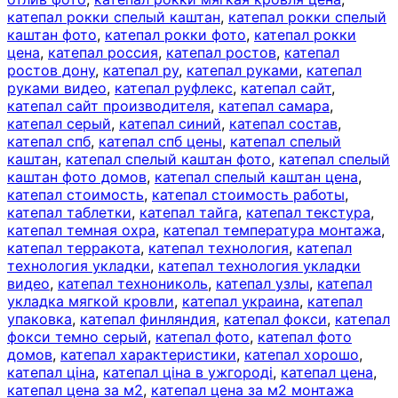
катепал рокки спелый каштан
,
катепал рокки спелый
каштан фото
,
катепал рокки фото
,
катепал рокки
цена
,
катепал россия
,
катепал ростов
,
катепал
ростов дону
,
катепал ру
,
катепал руками
,
катепал
руками видео
,
катепал руфлекс
,
катепал сайт
,
катепал сайт производителя
,
катепал самара
,
катепал серый
,
катепал синий
,
катепал состав
,
катепал спб
,
катепал спб цены
,
катепал спелый
каштан
,
катепал спелый каштан фото
,
катепал спелый
каштан фото домов
,
катепал спелый каштан цена
,
катепал стоимость
,
катепал стоимость работы
,
катепал таблетки
,
катепал тайга
,
катепал текстура
,
катепал темная охра
,
катепал температура монтажа
,
катепал терракота
,
катепал технология
,
катепал
технология укладки
,
катепал технология укладки
видео
,
катепал технониколь
,
катепал узлы
,
катепал
укладка мягкой кровли
,
катепал украина
,
катепал
упаковка
,
катепал финляндия
,
катепал фокси
,
катепал
фокси темно серый
,
катепал фото
,
катепал фото
домов
,
катепал характеристики
,
катепал хорошо
,
катепал ціна
,
катепал ціна в ужгороді
,
катепал цена
,
катепал цена за м2
,
катепал цена за м2 монтажа