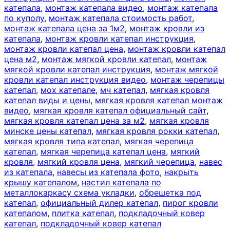
катепала
,
монтаж катепала видео
,
монтаж катепала
по куполу
,
монтаж катепала стоимость работ
,
монтаж катепала цена за 1м2
,
монтаж кровли из
катепала
,
монтаж кровли катепал инструкция
,
монтаж кровли катепал цена
,
монтаж кровли катепал
цена м2
,
монтаж мягкой кровли катепал
,
монтаж
мягкой кровли катепал инструкция
,
монтаж мягкой
кровли катепал инструкция видео
,
монтаж черепицы
катепал
,
мох катепале
,
мч катепал
,
мягкая кровля
катепал виды и цены
,
мягкая кровля катепал монтаж
видео
,
мягкая кровля катепал официальный сайт
,
мягкая кровля катепал цена за м2
,
мягкая кровля
минске цены катепал
,
мягкая кровля рокки катепал
,
мягкая кровля типа катепал
,
мягкая черепица
катепал
,
мягкая черепица катепал цена
,
мягкий
кровля
,
мягкий кровля цена
,
мягкий черепица
,
навес
из катепала
,
навесы из катепала фото
,
накрыть
крышу катепалом
,
настил катепала по
металлокаркасу схема укладки
,
обрешетка под
катепал
,
официальный дилер катепал
,
пирог кровли
катепалом
,
плитка катепал
,
подкладочный ковер
катепал
,
подкладочный ковер катепал