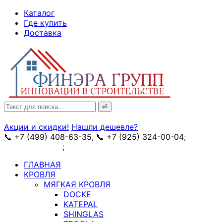
↓
Каталог
Skip
Где купить
to
Доставка
Main
Content
Search
for:
Акции и скидки!
Нашли дешевле?
📞 +7 (499) 408-63-35, 📞 +7 (925) 324-00-04;
➥
схема проезда
;
✉ e-mail: info@fin-era.ru
ГЛАВНАЯ
КРОВЛЯ
МЯГКАЯ КРОВЛЯ
DOCKE
KATEPAL
SHINGLAS