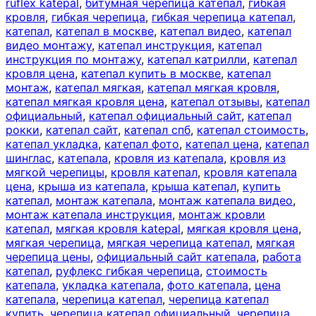
ruflex katepal
,
битумная черепица катепал
,
гибкая
кровля
,
гибкая черепица
,
гибкая черепица катепал
,
катепал
,
катепал в москве
,
катепал видео
,
катепал
видео монтажу
,
катепал инструкция
,
катепал
инструкция по монтажу
,
катепал катрилли
,
катепал
кровля цена
,
катепал купить в москве
,
катепал
монтаж
,
катепал мягкая
,
катепал мягкая кровля
,
катепал мягкая кровля цена
,
катепал отзывы
,
катепал
официальный
,
катепал официальный сайт
,
катепал
рокки
,
катепал сайт
,
катепал спб
,
катепал стоимость
,
катепал укладка
,
катепал фото
,
катепал цена
,
катепал
шинглас
,
катепала
,
кровля из катепала
,
кровля из
мягкой черепицы
,
кровля катепал
,
кровля катепала
цена
,
крыша из катепала
,
крыша катепал
,
купить
катепал
,
монтаж катепала
,
монтаж катепала видео
,
монтаж катепала инструкция
,
монтаж кровли
катепал
,
мягкая кровля katepal
,
мягкая кровля цена
,
мягкая черепица
,
мягкая черепица катепал
,
мягкая
черепица цены
,
официальный сайт катепала
,
работа
катепал
,
руфлекс гибкая черепица
,
стоимость
катепала
,
укладка катепала
,
фото катепала
,
цена
катепала
,
черепица катепал
,
черепица катепал
купить
,
черепица катепал официальный
,
черепица