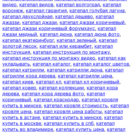
видео
,
катепал видов
,
катепал волгоград
,
катепал
воронеж
,
катепал гарантия
,
катепал голубая лагуна
,
катепал двухслойная
,
катепал дешево
,
катепал
джаззи
,
катепал джази
,
катепал джази коричневый
,
катепал джази коричневый форумхаус
,
катепал
джази медный
,
катепал дюна
,
катепал дюна фото
,
катепал екатеринбург
,
катепал зеленый
,
катепал
золотой песок
,
катепал или керамбит
,
катепал
инструкция
,
катепал инструкция по монтажу
,
катепал инструкция по монтажу видео
,
катепал как
укладывать
,
катепал каталог
,
катепал каталог цветов
,
катепал катрилли
,
катепал катрилли дюна
,
катепал
катрилли кора дерева
,
катепал катрилли цена
,
катепал киев
,
катепал кл
,
катепал кл коричневый
,
катепал ковер
,
катепал коллекции
,
катепал кора
дерева
,
катепал кора дерева фото
,
катепал
коричневый
,
катепал краснодар
,
катепал кровля
купить в минске
,
катепал кровля стоимость
,
катепал
кровля цена
,
катепал кровля цена работы
,
катепал
купить в астане
,
катепал купить в минске
,
катепал
купить в москве
,
катепал купить в спб
,
катепал
купить во владимире
,
катепал купить цена
,
катепал