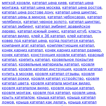
мягкой кровли
,
катепал цена киев
,
катепал цена
монтажа
,
катепал цена москва
,
катепал цена ростов
,
катепал цена ростове дону
,
катепал цена шинглас
,
катепал цены в минске
,
катепал чебоксарах
,
катепал
челябинск
,
катепал черное золото
,
катепал шинглас
,
катепал эмбиент
,
катепал эмбиент аравийское
дерево
,
катепал южный оникс
,
катепал ютуб
,
класть
катепал видео
,
клей к 36 катепал
,
клей катепал
,
ковер под катепал цена
,
когда портится катепал
,
компания агат катепал
,
комплектующие катепал
,
конек карниз катепал
,
конек карниз катепал размер
,
конек катепал
,
конструкция кровли катепал
,
красный
катепал
,
крепить катепал
,
кровельное покрытие
катепал
,
кровельные материалы катепал
,
кровля
катепал
,
кровля катепал инструкция
,
кровля катепал
купить в москве
,
кровля катепал отзывы
,
кровля
катепал рокки
,
кровля катепал устройство
,
кровля
катепал цвета
,
кровля катепала монтаж видео
,
кровля катепалом видео
,
кровля крыши катепал
,
кровля монтаж
,
кровля под катепал
,
кровля цена
,
крыть катепалом
,
крыша катепал
,
крыша катепал
домов
,
крыша катепал как делать
,
крыша катепал