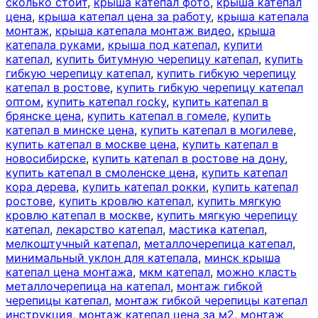
сколько стоит
,
крыша катепал фото
,
крыша катепал
цена
,
крыша катепал цена за работу
,
крыша катепала
монтаж
,
крыша катепала монтаж видео
,
крыша
катепала руками
,
крыша под катепал
,
купити
катепал
,
купить битумную черепицу катепал
,
купить
гибкую черепицу катепал
,
купить гибкую черепицу
катепал в ростове
,
купить гибкую черепицу катепал
оптом
,
купить катепал rocky
,
купить катепал в
брянске цена
,
купить катепал в гомеле
,
купить
катепал в минске цена
,
купить катепал в могилеве
,
купить катепал в москве цена
,
купить катепал в
новосибирске
,
купить катепал в ростове на дону
,
купить катепал в смоленске цена
,
купить катепал
кора дерева
,
купить катепал рокки
,
купить катепал
ростове
,
купить кровлю катепал
,
купить мягкую
кровлю катепал в москве
,
купить мягкую черепицу
катепал
,
лекарство катепал
,
мастика катепал
,
мелкоштучный катепал
,
металлочерепица катепал
,
минимальный уклон для катепала
,
минск крыша
катепал цена монтажа
,
мкм катепал
,
можно класть
металлочерепица на катепал
,
монтаж гибкой
черепицы катепал
,
монтаж гибкой черепицы катепал
инструкция
,
монтаж катепал цена за м2
,
монтаж