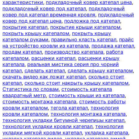
характеристики
,
подкладочный ковер катепал цена
,
подкладочный ковер под катепал
,
подкладочный
ковер под катепал временная кровля
,
подкладочный
ковер под катепал цена
,
подложка под катепал
,
покрытие катепал
,
покрытие крыши катепалом
,
покрыть крышу катепалом
,
покрыть крышу
катепалом руками
,
правильно класть катепал
,
прайс
на устройство кровли из катепала
,
продажа катепал
,
продам катепал
,
производство катепала
,
работа
катепалом
,
расценки катепал
,
расценки крышу
катепала
,
реальная мистика серия про чорний
катепал
,
сделать катепал
,
сделать крышу катепалом
,
скачать видео как ложат катепал
,
сколько стоит
катепал
,
сколько стоит накрыть крышу катепалом
,
Статистика по словам
,
стоимость катепала
квадратный метр
,
стоимость крыши из катепала
,
стоимость монтажа катепала
,
стоимость работы
кровли катепалом
,
тегола катепал
,
технология
кровли катепалом
,
технология монтажа катепала
,
технология укладки битумной черепицы катепал
,
технология укладки кровли катепал
,
технология
укладки мягкой кровли катепал
,
укладка катепала
,
укладка катепала видео
,
укладка катепала зимой
,