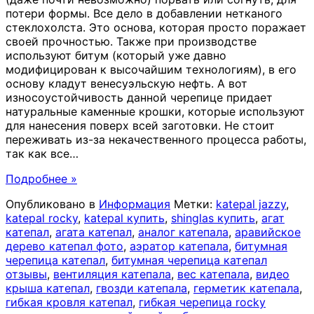
потери формы. Все дело в добавлении нетканого
стеклохолста. Это основа, которая просто поражает
своей прочностью. Также при производстве
используют битум (который уже давно
модифицирован к высочайшим технологиям), в его
основу кладут венесуэльскую нефть. А вот
износоустойчивость данной черепице придает
натуральные каменные крошки, которые используют
для нанесения поверх всей заготовки. Не стоит
переживать из-за некачественного процесса работы,
так как все
…
Подробнее »
Опубликовано в
Информация
Метки:
katepal jazzy
,
katepal rocky
,
katepal купить
,
shinglas купить
,
агат
катепал
,
агата катепал
,
аналог катепала
,
аравийское
дерево катепал фото
,
аэратор катепала
,
битумная
черепица катепал
,
битумная черепица катепал
отзывы
,
вентиляция катепала
,
вес катепала
,
видео
крыша катепал
,
гвозди катепала
,
герметик катепала
,
гибкая кровля катепал
,
гибкая черепица rocky