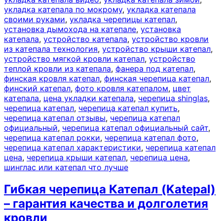
укладка катепала по мокрому
,
укладка катепала
своими руками
,
укладка черепицы катепал
,
установка дымохода на катепале
,
установка
катепала
,
устройство катепала
,
устройство кровли
из катепала технология
,
устройство крыши катепал
,
устройство мягкой кровли катепал
,
устройство
теплой кровли из катепала
,
фанера под катепал
,
финская кровля катепал
,
финская черепица катепал
,
финский катепал
,
фото кровля катепалом
,
цвет
катепала
,
цена укладки катепала
,
черепица shinglas
,
черепица катепал
,
черепица катепал купить
,
черепица катепал отзывы
,
черепица катепал
официальный
,
черепица катепал официальный сайт
,
черепица катепал рокки
,
черепица катепал фото
,
черепица катепал характеристики
,
черепица катепал
цена
,
черепица крыши катепал
,
черепица цена
,
шинглас или катепал что лучше
Гибкая черепица Катепал (Katepal)
– гарантия качества и долголетия
кровли