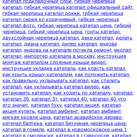
катепал подкладочный слой
,
гибкая черепица
катепал
,
гибкая черепица катепал официальный сайт
,
гибкая черепица катепал рокки
,
гибкая черепица
катепал серия кл коричневый
,
гибкая черепица
катепал фото
,
гибкая черепица катепал цена
,
гибкий
черепица
,
гибкий черепица цена
,
гонты катепал
,
двухслойная черепица катепал
,
деке катепал
,
делать
катепал
,
диана катепал
,
дилер катепал
,
ендова
катепал
,
ендова на катепале потекла ремонт
,
икопал
катепал
,
импортер катепала в москву
,
инструкция
монтаж катепалом сложные крыши видео
,
инструкция укладке катепала
,
как класть катепал
,
как крыть крышу катепалом
,
как положить катепал
,
как правильно укладывать катепал
,
как стелить
катепал
,
как укладывать катепал видео
,
как
установить катепал
,
как ходить по катепалу
,
катепал
,
катепал 36
,
катепал 3т
,
катепал 40
,
катепал 40 что
это значит
,
катепал foxy
,
катепал акция
,
катепал
акция купить
,
катепал амбиент
,
катепал амбиент
мягкая кровля цена
,
катепал аравийское дерево
,
катепал балтика
,
катепал битумная черепица цена
,
катепал в гомеле
,
катепал в новомосковске цена 1
,
катепал в смоленске
,
катепал в ставрополе
,
катепал