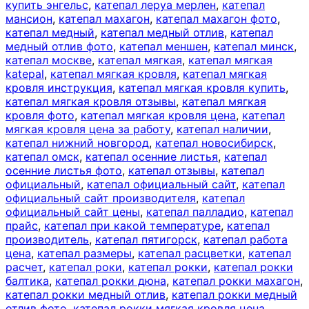
купить энгельс
,
катепал леруа мерлен
,
катепал
мансион
,
катепал махагон
,
катепал махагон фото
,
катепал медный
,
катепал медный отлив
,
катепал
медный отлив фото
,
катепал меншен
,
катепал минск
,
катепал москве
,
катепал мягкая
,
катепал мягкая
katepal
,
катепал мягкая кровля
,
катепал мягкая
кровля инструкция
,
катепал мягкая кровля купить
,
катепал мягкая кровля отзывы
,
катепал мягкая
кровля фото
,
катепал мягкая кровля цена
,
катепал
мягкая кровля цена за работу
,
катепал наличии
,
катепал нижний новгород
,
катепал новосибирск
,
катепал омск
,
катепал осенние листья
,
катепал
осенние листья фото
,
катепал отзывы
,
катепал
официальный
,
катепал официальный сайт
,
катепал
официальный сайт производителя
,
катепал
официальный сайт цены
,
катепал палладио
,
катепал
прайс
,
катепал при какой температуре
,
катепал
производитель
,
катепал пятигорск
,
катепал работа
цена
,
катепал размеры
,
катепал расцветки
,
катепал
расчет
,
катепал роки
,
катепал рокки
,
катепал рокки
балтика
,
катепал рокки дюна
,
катепал рокки махагон
,
катепал рокки медный отлив
,
катепал рокки медный
отлив фото
,
катепал рокки мягкая кровля цена
,