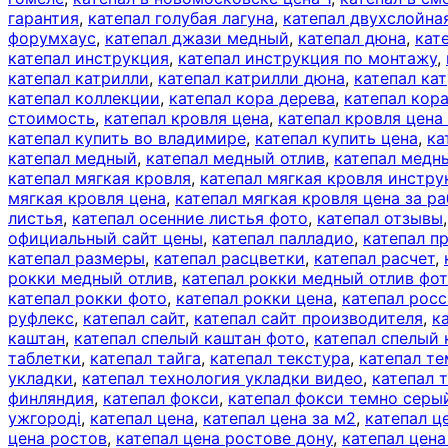
гарантия
,
катепал голубая лагуна
,
катепал двухслойна
форумхаус
,
катепал джази медный
,
катепал дюна
,
кат
катепал инструкция
,
катепал инструкция по монтажу
,
катепал катрилли
,
катепал катрилли дюна
,
катепал ка
катепал коллекции
,
катепал кора дерева
,
катепал кор
стоимость
,
катепал кровля цена
,
катепал кровля цена
катепал купить во владимире
,
катепал купить цена
,
ка
катепал медный
,
катепал медный отлив
,
катепал медн
катепал мягкая кровля
,
катепал мягкая кровля инстру
мягкая кровля цена
,
катепал мягкая кровля цена за ра
листья
,
катепал осенние листья фото
,
катепал отзывы
официальный сайт цены
,
катепал палладио
,
катепал п
катепал размеры
,
катепал расцветки
,
катепал расчет
,
рокки медный отлив
,
катепал рокки медный отлив фо
катепал рокки фото
,
катепал рокки цена
,
катепал рос
руфлекс
,
катепал сайт
,
катепал сайт производителя
,
к
каштан
,
катепал спелый каштан фото
,
катепал спелый
таблетки
,
катепал тайга
,
катепал текстура
,
катепал те
укладки
,
катепал технология укладки видео
,
катепал 
финляндия
,
катепал фокси
,
катепал фокси темно серы
ужгороді
,
катепал цена
,
катепал цена за м2
,
катепал ц
цена ростов
,
катепал цена ростове дону
,
катепал цена