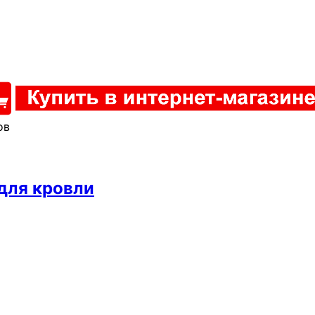
ов
 для кровли