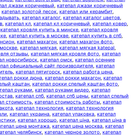
пал джази коричневый
,
катепал джази коричневый
,
катепал золотой песок
,
катепал или керамбит
,
ладывать
,
катепал каталог
,
катепал каталог цветов
,
в
,
катепал кл
,
катепал кл коричневый
,
катепал ковер
,
,
катепал кровля купить в минске
,
катепал кровля
ске
,
катепал купить в москве
,
катепал купить в спб
,
ансион
,
катепал махагон
,
катепал махагон фото
,
 москве
,
катепал мягкая
,
катепал мягкая katepal
,
овля отзывы
,
катепал мягкая кровля фото
,
катепал
ал новосибирск
,
катепал омск
,
катепал осенние
епал официальный сайт производителя
,
катепал
итель
,
катепал пятигорск
,
катепал работа цена
,
тепал рокки дюна
,
катепал рокки махагон
,
катепал
пелый каштан
,
катепал рокки спелый каштан фото
,
тепал руками
,
катепал руками видео
,
катепал
остав
,
катепал спб
,
катепал спб цены
,
катепал спелый
ал стоимость
,
катепал стоимость работы
,
катепал
акота
,
катепал технология
,
катепал технология
вли
,
катепал украина
,
катепал упаковка
,
катепал
истики
,
катепал хорошо
,
катепал ціна
,
катепал ціна в
атепал цена монтажа
,
катепал цена москва
,
катепал
атепал челябинск
,
катепал черное золото
,
катепал