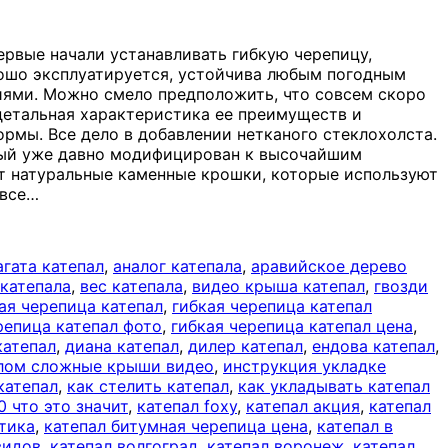
ервые начали устанавливать гибкую черепицу,
орошо эксплуатируется, устойчива любым погодным
иями. Можно смело предположить, что совсем скоро
 детальная характеристика ее преимуществ и
ормы. Все дело в добавлении нетканого стеклохолста.
орый уже давно модифицирован к высочайшим
ет натуральные каменные крошки, которые используют
 все
…
агата катепал
,
аналог катепала
,
аравийское дерево
 катепала
,
вес катепала
,
видео крыша катепал
,
гвозди
ая черепица катепал
,
гибкая черепица катепал
репица катепал фото
,
гибкая черепица катепал цена
,
катепал
,
диана катепал
,
дилер катепал
,
ендова катепал
,
алом сложные крыши видео
,
инструкция укладке
катепал
,
как стелить катепал
,
как укладывать катепал
0 что это значит
,
катепал foxy
,
катепал акция
,
катепал
лтика
,
катепал битумная черепица цена
,
катепал в
видов
,
катепал волгоград
,
катепал воронеж
,
катепал