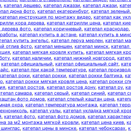
я
,
катепал дешево
,
катепал джаззи
,
катепал джази
,
кате
епал дюна фото
,
катепал екатеринбург
,
катепал зеленый
катепал инструкция по монтажу видео
,
катепал как ук
трилли кора дерева
,
катепал катрилли цена
,
катепал кие
а дерева фото
,
катепал коричневый
,
катепал краснодар
 работы
,
катепал купить в астане
,
катепал купить в мин
тепал купить энгельс
,
катепал леруа мерлен
,
катепал м
ый отлив фото
,
катепал меншен
,
катепал минск
,
катепал
кция
,
катепал мягкая кровля купить
,
катепал мягкая кр
боту
,
катепал наличии
,
катепал нижний новгород
,
катеп
,
катепал официальный
,
катепал официальный сайт
,
кат
райс
,
катепал при какой температуре
,
катепал производ
катепал роки
,
катепал рокки
,
катепал рокки балтика
,
ка
то
,
катепал рокки мягкая кровля цена
,
катепал рокки с
сия
,
катепал ростов
,
катепал ростов дону
,
катепал ру
,
ка
атепал самара
,
катепал серый
,
катепал синий
,
катепал с
 каштан фото домов
,
катепал спелый каштан цена
,
катеп
мная охра
,
катепал температура монтажа
,
катепал терр
технониколь
,
катепал узлы
,
катепал укладка мягкой кро
й
,
катепал фото
,
катепал фото домов
,
катепал характер
ена за м2 монтажа мягкой кровли
,
катепал цена киев
,
к
 шинглас
,
катепал цены в минске
,
катепал чебоксарах
,
к