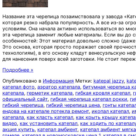
Название эта черепица позаимствовала у завода «Кат
которая резко набрала популярность. А все из-за ог
условиям. Она начала активно использоваться во мн
эта черепица заменит любые материалы. Если вы до 
особенностей: Этот материал довольно сложно (даже 
Это основа, которая просто поражает своей прочно
технологиям), в его основу кладут венесуэльскую не
для нанесения поверх всей заготовки. Не стоит переж
Подробнее »
Опубликовано в
Информация
Метки:
katepal jazzy
,
kat
катепал фото
,
аэратор катепала
,
битумная черепица к
катепала
,
герметик катепала
,
гибкая кровля катепал
,
г
официальный сайт
,
гибкая черепица катепал рокки
,
ги
гибкий черепица
,
гибкий черепица цена
,
гонты катепа
ендова на катепале потекла ремонт
,
икопал катепал
,
и
катепала
,
как класть катепал
,
как крыть крышу катеп
видео
,
как установить катепал
,
как ходить по катепал
акция купить
,
катепал амбиент
,
катепал амбиент мягка
гомеле
,
катепал в новомосковске цена 1
,
катепал в см