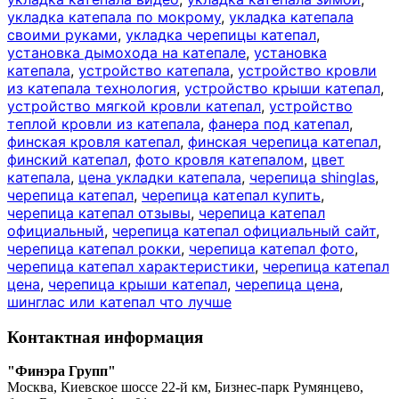
укладка катепала по мокрому
,
укладка катепала
своими руками
,
укладка черепицы катепал
,
установка дымохода на катепале
,
установка
катепала
,
устройство катепала
,
устройство кровли
из катепала технология
,
устройство крыши катепал
,
устройство мягкой кровли катепал
,
устройство
теплой кровли из катепала
,
фанера под катепал
,
финская кровля катепал
,
финская черепица катепал
,
финский катепал
,
фото кровля катепалом
,
цвет
катепала
,
цена укладки катепала
,
черепица shinglas
,
черепица катепал
,
черепица катепал купить
,
черепица катепал отзывы
,
черепица катепал
официальный
,
черепица катепал официальный сайт
,
черепица катепал рокки
,
черепица катепал фото
,
черепица катепал характеристики
,
черепица катепал
цена
,
черепица крыши катепал
,
черепица цена
,
шинглас или катепал что лучше
Контактная информация
"Финэра Групп"
Москва, Киевское шоссе 22-й км, Бизнес-парк Румянцево,