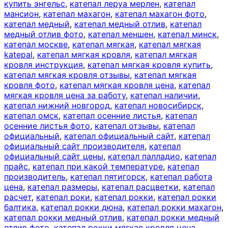
купить энгельс
,
катепал леруа мерлен
,
катепал
мансион
,
катепал махагон
,
катепал махагон фото
,
катепал медный
,
катепал медный отлив
,
катепал
медный отлив фото
,
катепал меншен
,
катепал минск
,
катепал москве
,
катепал мягкая
,
катепал мягкая
katepal
,
катепал мягкая кровля
,
катепал мягкая
кровля инструкция
,
катепал мягкая кровля купить
,
катепал мягкая кровля отзывы
,
катепал мягкая
кровля фото
,
катепал мягкая кровля цена
,
катепал
мягкая кровля цена за работу
,
катепал наличии
,
катепал нижний новгород
,
катепал новосибирск
,
катепал омск
,
катепал осенние листья
,
катепал
осенние листья фото
,
катепал отзывы
,
катепал
официальный
,
катепал официальный сайт
,
катепал
официальный сайт производителя
,
катепал
официальный сайт цены
,
катепал палладио
,
катепал
прайс
,
катепал при какой температуре
,
катепал
производитель
,
катепал пятигорск
,
катепал работа
цена
,
катепал размеры
,
катепал расцветки
,
катепал
расчет
,
катепал роки
,
катепал рокки
,
катепал рокки
балтика
,
катепал рокки дюна
,
катепал рокки махагон
,
катепал рокки медный отлив
,
катепал рокки медный
отлив фото
,
катепал рокки мягкая кровля цена
,