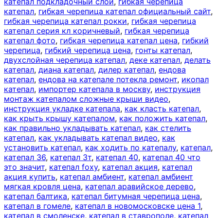
катепал подкладочный слой
,
гибкая черепица
катепал
,
гибкая черепица катепал официальный сайт
,
гибкая черепица катепал рокки
,
гибкая черепица
катепал серия кл коричневый
,
гибкая черепица
катепал фото
,
гибкая черепица катепал цена
,
гибкий
черепица
,
гибкий черепица цена
,
гонты катепал
,
двухслойная черепица катепал
,
деке катепал
,
делать
катепал
,
диана катепал
,
дилер катепал
,
ендова
катепал
,
ендова на катепале потекла ремонт
,
икопал
катепал
,
импортер катепала в москву
,
инструкция
монтаж катепалом сложные крыши видео
,
инструкция укладке катепала
,
как класть катепал
,
как крыть крышу катепалом
,
как положить катепал
,
как правильно укладывать катепал
,
как стелить
катепал
,
как укладывать катепал видео
,
как
установить катепал
,
как ходить по катепалу
,
катепал
,
катепал 36
,
катепал 3т
,
катепал 40
,
катепал 40 что
это значит
,
катепал foxy
,
катепал акция
,
катепал
акция купить
,
катепал амбиент
,
катепал амбиент
мягкая кровля цена
,
катепал аравийское дерево
,
катепал балтика
,
катепал битумная черепица цена
,
катепал в гомеле
,
катепал в новомосковске цена 1
,
катепал в смоленске
,
катепал в ставрополе
,
катепал