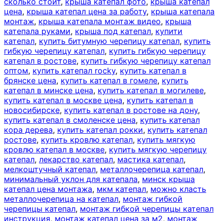
сколько стоит
,
крыша катепал фото
,
крыша катепал
цена
,
крыша катепал цена за работу
,
крыша катепала
монтаж
,
крыша катепала монтаж видео
,
крыша
катепала руками
,
крыша под катепал
,
купити
катепал
,
купить битумную черепицу катепал
,
купить
гибкую черепицу катепал
,
купить гибкую черепицу
катепал в ростове
,
купить гибкую черепицу катепал
оптом
,
купить катепал rocky
,
купить катепал в
брянске цена
,
купить катепал в гомеле
,
купить
катепал в минске цена
,
купить катепал в могилеве
,
купить катепал в москве цена
,
купить катепал в
новосибирске
,
купить катепал в ростове на дону
,
купить катепал в смоленске цена
,
купить катепал
кора дерева
,
купить катепал рокки
,
купить катепал
ростове
,
купить кровлю катепал
,
купить мягкую
кровлю катепал в москве
,
купить мягкую черепицу
катепал
,
лекарство катепал
,
мастика катепал
,
мелкоштучный катепал
,
металлочерепица катепал
,
минимальный уклон для катепала
,
минск крыша
катепал цена монтажа
,
мкм катепал
,
можно класть
металлочерепица на катепал
,
монтаж гибкой
черепицы катепал
,
монтаж гибкой черепицы катепал
инструкция
,
монтаж катепал цена за м2
,
монтаж