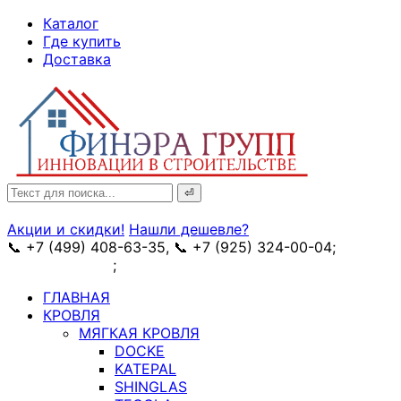
↓
Каталог
Skip
Где купить
to
Доставка
Main
Content
Search
for:
Акции и скидки!
Нашли дешевле?
📞 +7 (499) 408-63-35, 📞 +7 (925) 324-00-04;
➥
схема проезда
;
✉ e-mail: info@fin-era.ru
ГЛАВНАЯ
КРОВЛЯ
МЯГКАЯ КРОВЛЯ
DOCKE
KATEPAL
SHINGLAS