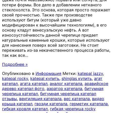
потери формы. Все дело в добавлении нетканого
стеклохолста. Это основа, которая просто поражает
своей прочностью. Также при производстве
используют битум (который уже давно
модифицирован к высочайшим технологиям), в его
основу кладут венесуэльскую нефть. А вот
износоустойчивость данной черепице придает
натуральные каменные крошки, которые используют
для нанесения поверх всей заготовки. Не стоит
переживать из-за некачественного процесса работы,
так как все
…
Подробнее »
Опубликовано в
Информация
Метки:
katepal jazzy
,
katepal rocky
,
katepal купить
,
shinglas купить
,
агат
катепал
,
агата катепал
,
аналог катепала
,
аравийское
дерево катепал фото
,
аэратор катепала
,
битумная
черепица катепал
,
битумная черепица катепал
отзывы
,
вентиляция катепала
,
вес катепала
,
видео
крыша катепал
,
гвозди катепала
,
герметик катепала
,
гибкая кровля катепал
,
гибкая черепица rocky