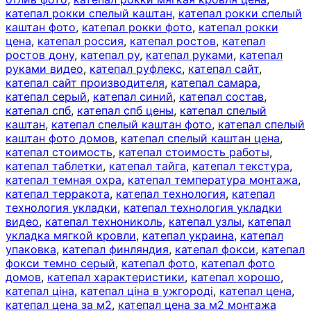
катепал рокки спелый каштан
,
катепал рокки спелый
каштан фото
,
катепал рокки фото
,
катепал рокки
цена
,
катепал россия
,
катепал ростов
,
катепал
ростов дону
,
катепал ру
,
катепал руками
,
катепал
руками видео
,
катепал руфлекс
,
катепал сайт
,
катепал сайт производителя
,
катепал самара
,
катепал серый
,
катепал синий
,
катепал состав
,
катепал спб
,
катепал спб цены
,
катепал спелый
каштан
,
катепал спелый каштан фото
,
катепал спелый
каштан фото домов
,
катепал спелый каштан цена
,
катепал стоимость
,
катепал стоимость работы
,
катепал таблетки
,
катепал тайга
,
катепал текстура
,
катепал темная охра
,
катепал температура монтажа
,
катепал терракота
,
катепал технология
,
катепал
технология укладки
,
катепал технология укладки
видео
,
катепал технониколь
,
катепал узлы
,
катепал
укладка мягкой кровли
,
катепал украина
,
катепал
упаковка
,
катепал финляндия
,
катепал фокси
,
катепал
фокси темно серый
,
катепал фото
,
катепал фото
домов
,
катепал характеристики
,
катепал хорошо
,
катепал ціна
,
катепал ціна в ужгороді
,
катепал цена
,
катепал цена за м2
,
катепал цена за м2 монтажа