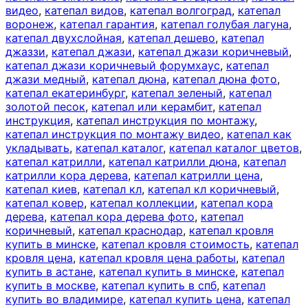
видео
,
катепал видов
,
катепал волгоград
,
катепал
воронеж
,
катепал гарантия
,
катепал голубая лагуна
,
катепал двухслойная
,
катепал дешево
,
катепал
джаззи
,
катепал джази
,
катепал джази коричневый
,
катепал джази коричневый форумхаус
,
катепал
джази медный
,
катепал дюна
,
катепал дюна фото
,
катепал екатеринбург
,
катепал зеленый
,
катепал
золотой песок
,
катепал или керамбит
,
катепал
инструкция
,
катепал инструкция по монтажу
,
катепал инструкция по монтажу видео
,
катепал как
укладывать
,
катепал каталог
,
катепал каталог цветов
,
катепал катрилли
,
катепал катрилли дюна
,
катепал
катрилли кора дерева
,
катепал катрилли цена
,
катепал киев
,
катепал кл
,
катепал кл коричневый
,
катепал ковер
,
катепал коллекции
,
катепал кора
дерева
,
катепал кора дерева фото
,
катепал
коричневый
,
катепал краснодар
,
катепал кровля
купить в минске
,
катепал кровля стоимость
,
катепал
кровля цена
,
катепал кровля цена работы
,
катепал
купить в астане
,
катепал купить в минске
,
катепал
купить в москве
,
катепал купить в спб
,
катепал
купить во владимире
,
катепал купить цена
,
катепал