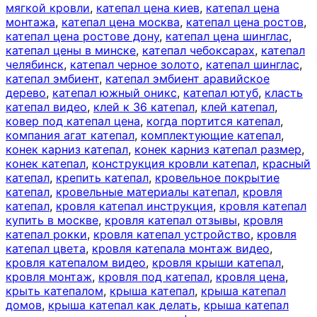
мягкой кровли
,
катепал цена киев
,
катепал цена
монтажа
,
катепал цена москва
,
катепал цена ростов
,
катепал цена ростове дону
,
катепал цена шинглас
,
катепал цены в минске
,
катепал чебоксарах
,
катепал
челябинск
,
катепал черное золото
,
катепал шинглас
,
катепал эмбиент
,
катепал эмбиент аравийское
дерево
,
катепал южный оникс
,
катепал ютуб
,
класть
катепал видео
,
клей к 36 катепал
,
клей катепал
,
ковер под катепал цена
,
когда портится катепал
,
компания агат катепал
,
комплектующие катепал
,
конек карниз катепал
,
конек карниз катепал размер
,
конек катепал
,
конструкция кровли катепал
,
красный
катепал
,
крепить катепал
,
кровельное покрытие
катепал
,
кровельные материалы катепал
,
кровля
катепал
,
кровля катепал инструкция
,
кровля катепал
купить в москве
,
кровля катепал отзывы
,
кровля
катепал рокки
,
кровля катепал устройство
,
кровля
катепал цвета
,
кровля катепала монтаж видео
,
кровля катепалом видео
,
кровля крыши катепал
,
кровля монтаж
,
кровля под катепал
,
кровля цена
,
крыть катепалом
,
крыша катепал
,
крыша катепал
домов
,
крыша катепал как делать
,
крыша катепал