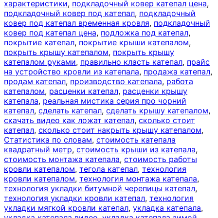
характеристики
,
подкладочный ковер катепал цена
,
подкладочный ковер под катепал
,
подкладочный
ковер под катепал временная кровля
,
подкладочный
ковер под катепал цена
,
подложка под катепал
,
покрытие катепал
,
покрытие крыши катепалом
,
покрыть крышу катепалом
,
покрыть крышу
катепалом руками
,
правильно класть катепал
,
прайс
на устройство кровли из катепала
,
продажа катепал
,
продам катепал
,
производство катепала
,
работа
катепалом
,
расценки катепал
,
расценки крышу
катепала
,
реальная мистика серия про чорний
катепал
,
сделать катепал
,
сделать крышу катепалом
,
скачать видео как ложат катепал
,
сколько стоит
катепал
,
сколько стоит накрыть крышу катепалом
,
Статистика по словам
,
стоимость катепала
квадратный метр
,
стоимость крыши из катепала
,
стоимость монтажа катепала
,
стоимость работы
кровли катепалом
,
тегола катепал
,
технология
кровли катепалом
,
технология монтажа катепала
,
технология укладки битумной черепицы катепал
,
технология укладки кровли катепал
,
технология
укладки мягкой кровли катепал
,
укладка катепала
,
укладка катепала видео
,
укладка катепала зимой
,