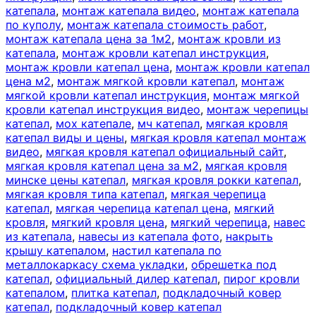
катепала
,
монтаж катепала видео
,
монтаж катепала
по куполу
,
монтаж катепала стоимость работ
,
монтаж катепала цена за 1м2
,
монтаж кровли из
катепала
,
монтаж кровли катепал инструкция
,
монтаж кровли катепал цена
,
монтаж кровли катепал
цена м2
,
монтаж мягкой кровли катепал
,
монтаж
мягкой кровли катепал инструкция
,
монтаж мягкой
кровли катепал инструкция видео
,
монтаж черепицы
катепал
,
мох катепале
,
мч катепал
,
мягкая кровля
катепал виды и цены
,
мягкая кровля катепал монтаж
видео
,
мягкая кровля катепал официальный сайт
,
мягкая кровля катепал цена за м2
,
мягкая кровля
минске цены катепал
,
мягкая кровля рокки катепал
,
мягкая кровля типа катепал
,
мягкая черепица
катепал
,
мягкая черепица катепал цена
,
мягкий
кровля
,
мягкий кровля цена
,
мягкий черепица
,
навес
из катепала
,
навесы из катепала фото
,
накрыть
крышу катепалом
,
настил катепала по
металлокаркасу схема укладки
,
обрешетка под
катепал
,
официальный дилер катепал
,
пирог кровли
катепалом
,
плитка катепал
,
подкладочный ковер
катепал
,
подкладочный ковер катепал