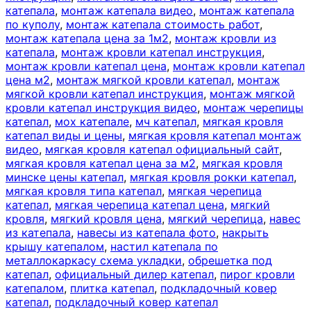
катепала
,
монтаж катепала видео
,
монтаж катепала
по куполу
,
монтаж катепала стоимость работ
,
монтаж катепала цена за 1м2
,
монтаж кровли из
катепала
,
монтаж кровли катепал инструкция
,
монтаж кровли катепал цена
,
монтаж кровли катепал
цена м2
,
монтаж мягкой кровли катепал
,
монтаж
мягкой кровли катепал инструкция
,
монтаж мягкой
кровли катепал инструкция видео
,
монтаж черепицы
катепал
,
мох катепале
,
мч катепал
,
мягкая кровля
катепал виды и цены
,
мягкая кровля катепал монтаж
видео
,
мягкая кровля катепал официальный сайт
,
мягкая кровля катепал цена за м2
,
мягкая кровля
минске цены катепал
,
мягкая кровля рокки катепал
,
мягкая кровля типа катепал
,
мягкая черепица
катепал
,
мягкая черепица катепал цена
,
мягкий
кровля
,
мягкий кровля цена
,
мягкий черепица
,
навес
из катепала
,
навесы из катепала фото
,
накрыть
крышу катепалом
,
настил катепала по
металлокаркасу схема укладки
,
обрешетка под
катепал
,
официальный дилер катепал
,
пирог кровли
катепалом
,
плитка катепал
,
подкладочный ковер
катепал
,
подкладочный ковер катепал