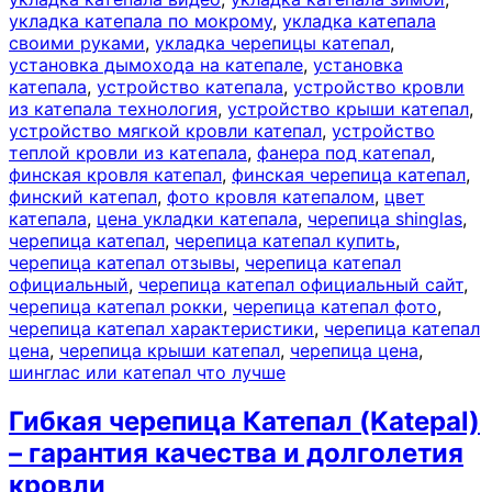
укладка катепала по мокрому
,
укладка катепала
своими руками
,
укладка черепицы катепал
,
установка дымохода на катепале
,
установка
катепала
,
устройство катепала
,
устройство кровли
из катепала технология
,
устройство крыши катепал
,
устройство мягкой кровли катепал
,
устройство
теплой кровли из катепала
,
фанера под катепал
,
финская кровля катепал
,
финская черепица катепал
,
финский катепал
,
фото кровля катепалом
,
цвет
катепала
,
цена укладки катепала
,
черепица shinglas
,
черепица катепал
,
черепица катепал купить
,
черепица катепал отзывы
,
черепица катепал
официальный
,
черепица катепал официальный сайт
,
черепица катепал рокки
,
черепица катепал фото
,
черепица катепал характеристики
,
черепица катепал
цена
,
черепица крыши катепал
,
черепица цена
,
шинглас или катепал что лучше
Гибкая черепица Катепал (Katepal)
– гарантия качества и долголетия
кровли