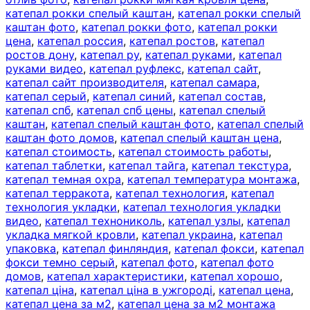
катепал рокки спелый каштан
,
катепал рокки спелый
каштан фото
,
катепал рокки фото
,
катепал рокки
цена
,
катепал россия
,
катепал ростов
,
катепал
ростов дону
,
катепал ру
,
катепал руками
,
катепал
руками видео
,
катепал руфлекс
,
катепал сайт
,
катепал сайт производителя
,
катепал самара
,
катепал серый
,
катепал синий
,
катепал состав
,
катепал спб
,
катепал спб цены
,
катепал спелый
каштан
,
катепал спелый каштан фото
,
катепал спелый
каштан фото домов
,
катепал спелый каштан цена
,
катепал стоимость
,
катепал стоимость работы
,
катепал таблетки
,
катепал тайга
,
катепал текстура
,
катепал темная охра
,
катепал температура монтажа
,
катепал терракота
,
катепал технология
,
катепал
технология укладки
,
катепал технология укладки
видео
,
катепал технониколь
,
катепал узлы
,
катепал
укладка мягкой кровли
,
катепал украина
,
катепал
упаковка
,
катепал финляндия
,
катепал фокси
,
катепал
фокси темно серый
,
катепал фото
,
катепал фото
домов
,
катепал характеристики
,
катепал хорошо
,
катепал ціна
,
катепал ціна в ужгороді
,
катепал цена
,
катепал цена за м2
,
катепал цена за м2 монтажа