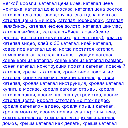
мягкой кровли
,
катепал цена киев
,
катепал цена
монтажа
,
катепал цена москва
,
катепал цена ростов
,
катепал цена ростове дону
,
катепал цена шинглас
,
катепал цены в минске
,
катепал чебоксарах
,
катепал
челябинск
,
катепал черное золото
,
катепал шинглас
,
катепал эмбиент
,
катепал эмбиент аравийское
дерево
,
катепал южный оникс
,
катепал ютуб
,
класть
катепал видео
,
клей к 36 катепал
,
клей катепал
,
ковер под катепал цена
,
когда портится катепал
,
компания агат катепал
,
комплектующие катепал
,
конек карниз катепал
,
конек карниз катепал размер
,
конек катепал
,
конструкция кровли катепал
,
красный
катепал
,
крепить катепал
,
кровельное покрытие
катепал
,
кровельные материалы катепал
,
кровля
катепал
,
кровля катепал инструкция
,
кровля катепал
купить в москве
,
кровля катепал отзывы
,
кровля
катепал рокки
,
кровля катепал устройство
,
кровля
катепал цвета
,
кровля катепала монтаж видео
,
кровля катепалом видео
,
кровля крыши катепал
,
кровля монтаж
,
кровля под катепал
,
кровля цена
,
крыть катепалом
,
крыша катепал
,
крыша катепал
домов
,
крыша катепал как делать
,
крыша катепал