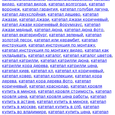
видео
,
катепал видов
,
катепал волгоград
,
катепал
воронеж
,
катепал гарантия
,
катепал голубая лагуна
,
катепал двухслойная
,
катепал дешево
,
катепал
джаззи
,
катепал джази
,
катепал джази коричневый
,
катепал джази коричневый форумхаус
,
катепал
джази медный
,
катепал дюна
,
катепал дюна фото
,
катепал екатеринбург
,
катепал зеленый
,
катепал
золотой песок
,
катепал или керамбит
,
катепал
инструкция
,
катепал инструкция по монтажу
,
катепал инструкция по монтажу видео
,
катепал как
укладывать
,
катепал каталог
,
катепал каталог цветов
,
катепал катрилли
,
катепал катрилли дюна
,
катепал
катрилли кора дерева
,
катепал катрилли цена
,
катепал киев
,
катепал кл
,
катепал кл коричневый
,
катепал ковер
,
катепал коллекции
,
катепал кора
дерева
,
катепал кора дерева фото
,
катепал
коричневый
,
катепал краснодар
,
катепал кровля
купить в минске
,
катепал кровля стоимость
,
катепал
кровля цена
,
катепал кровля цена работы
,
катепал
купить в астане
,
катепал купить в минске
,
катепал
купить в москве
,
катепал купить в спб
,
катепал
купить во владимире
,
катепал купить цена
,
катепал