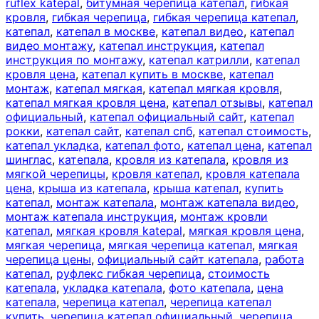
ruflex katepal
,
битумная черепица катепал
,
гибкая
кровля
,
гибкая черепица
,
гибкая черепица катепал
,
катепал
,
катепал в москве
,
катепал видео
,
катепал
видео монтажу
,
катепал инструкция
,
катепал
инструкция по монтажу
,
катепал катрилли
,
катепал
кровля цена
,
катепал купить в москве
,
катепал
монтаж
,
катепал мягкая
,
катепал мягкая кровля
,
катепал мягкая кровля цена
,
катепал отзывы
,
катепал
официальный
,
катепал официальный сайт
,
катепал
рокки
,
катепал сайт
,
катепал спб
,
катепал стоимость
,
катепал укладка
,
катепал фото
,
катепал цена
,
катепал
шинглас
,
катепала
,
кровля из катепала
,
кровля из
мягкой черепицы
,
кровля катепал
,
кровля катепала
цена
,
крыша из катепала
,
крыша катепал
,
купить
катепал
,
монтаж катепала
,
монтаж катепала видео
,
монтаж катепала инструкция
,
монтаж кровли
катепал
,
мягкая кровля katepal
,
мягкая кровля цена
,
мягкая черепица
,
мягкая черепица катепал
,
мягкая
черепица цены
,
официальный сайт катепала
,
работа
катепал
,
руфлекс гибкая черепица
,
стоимость
катепала
,
укладка катепала
,
фото катепала
,
цена
катепала
,
черепица катепал
,
черепица катепал
купить
,
черепица катепал официальный
,
черепица