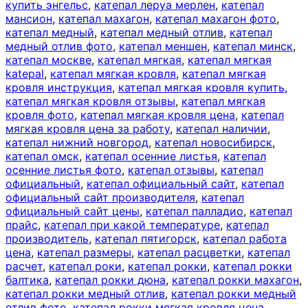
купить энгельс
,
катепал леруа мерлен
,
катепал
мансион
,
катепал махагон
,
катепал махагон фото
,
катепал медный
,
катепал медный отлив
,
катепал
медный отлив фото
,
катепал меншен
,
катепал минск
,
катепал москве
,
катепал мягкая
,
катепал мягкая
katepal
,
катепал мягкая кровля
,
катепал мягкая
кровля инструкция
,
катепал мягкая кровля купить
,
катепал мягкая кровля отзывы
,
катепал мягкая
кровля фото
,
катепал мягкая кровля цена
,
катепал
мягкая кровля цена за работу
,
катепал наличии
,
катепал нижний новгород
,
катепал новосибирск
,
катепал омск
,
катепал осенние листья
,
катепал
осенние листья фото
,
катепал отзывы
,
катепал
официальный
,
катепал официальный сайт
,
катепал
официальный сайт производителя
,
катепал
официальный сайт цены
,
катепал палладио
,
катепал
прайс
,
катепал при какой температуре
,
катепал
производитель
,
катепал пятигорск
,
катепал работа
цена
,
катепал размеры
,
катепал расцветки
,
катепал
расчет
,
катепал роки
,
катепал рокки
,
катепал рокки
балтика
,
катепал рокки дюна
,
катепал рокки махагон
,
катепал рокки медный отлив
,
катепал рокки медный
отлив фото
,
катепал рокки мягкая кровля цена
,