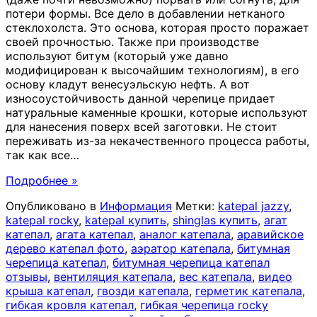
потери формы. Все дело в добавлении нетканого
стеклохолста. Это основа, которая просто поражает
своей прочностью. Также при производстве
используют битум (который уже давно
модифицирован к высочайшим технологиям), в его
основу кладут венесуэльскую нефть. А вот
износоустойчивость данной черепице придает
натуральные каменные крошки, которые используют
для нанесения поверх всей заготовки. Не стоит
переживать из-за некачественного процесса работы,
так как все
…
Подробнее »
Опубликовано в
Информация
Метки:
katepal jazzy
,
katepal rocky
,
katepal купить
,
shinglas купить
,
агат
катепал
,
агата катепал
,
аналог катепала
,
аравийское
дерево катепал фото
,
аэратор катепала
,
битумная
черепица катепал
,
битумная черепица катепал
отзывы
,
вентиляция катепала
,
вес катепала
,
видео
крыша катепал
,
гвозди катепала
,
герметик катепала
,
гибкая кровля катепал
,
гибкая черепица rocky