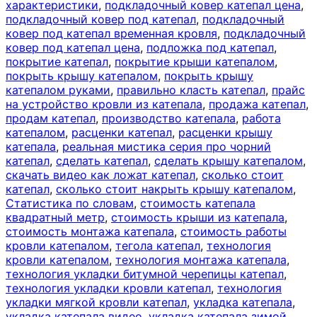
характеристики
,
подкладочный ковер катепал цена
,
подкладочный ковер под катепал
,
подкладочный
ковер под катепал временная кровля
,
подкладочный
ковер под катепал цена
,
подложка под катепал
,
покрытие катепал
,
покрытие крыши катепалом
,
покрыть крышу катепалом
,
покрыть крышу
катепалом руками
,
правильно класть катепал
,
прайс
на устройство кровли из катепала
,
продажа катепал
,
продам катепал
,
производство катепала
,
работа
катепалом
,
расценки катепал
,
расценки крышу
катепала
,
реальная мистика серия про чорний
катепал
,
сделать катепал
,
сделать крышу катепалом
,
скачать видео как ложат катепал
,
сколько стоит
катепал
,
сколько стоит накрыть крышу катепалом
,
Статистика по словам
,
стоимость катепала
квадратный метр
,
стоимость крыши из катепала
,
стоимость монтажа катепала
,
стоимость работы
кровли катепалом
,
тегола катепал
,
технология
кровли катепалом
,
технология монтажа катепала
,
технология укладки битумной черепицы катепал
,
технология укладки кровли катепал
,
технология
укладки мягкой кровли катепал
,
укладка катепала
,
укладка катепала видео
,
укладка катепала зимой
,