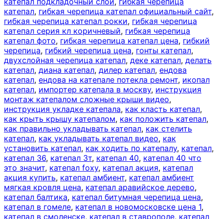
катепал подкладочный слой
,
гибкая черепица
катепал
,
гибкая черепица катепал официальный сайт
,
гибкая черепица катепал рокки
,
гибкая черепица
катепал серия кл коричневый
,
гибкая черепица
катепал фото
,
гибкая черепица катепал цена
,
гибкий
черепица
,
гибкий черепица цена
,
гонты катепал
,
двухслойная черепица катепал
,
деке катепал
,
делать
катепал
,
диана катепал
,
дилер катепал
,
ендова
катепал
,
ендова на катепале потекла ремонт
,
икопал
катепал
,
импортер катепала в москву
,
инструкция
монтаж катепалом сложные крыши видео
,
инструкция укладке катепала
,
как класть катепал
,
как крыть крышу катепалом
,
как положить катепал
,
как правильно укладывать катепал
,
как стелить
катепал
,
как укладывать катепал видео
,
как
установить катепал
,
как ходить по катепалу
,
катепал
,
катепал 36
,
катепал 3т
,
катепал 40
,
катепал 40 что
это значит
,
катепал foxy
,
катепал акция
,
катепал
акция купить
,
катепал амбиент
,
катепал амбиент
мягкая кровля цена
,
катепал аравийское дерево
,
катепал балтика
,
катепал битумная черепица цена
,
катепал в гомеле
,
катепал в новомосковске цена 1
,
катепал в смоленске
,
катепал в ставрополе
,
катепал