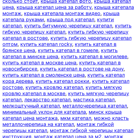
сколько стоит
,
крыша катепал фото
,
крыша катепал
цена
,
крыша катепал цена за работу
,
крыша катепала
монтаж
,
крыша катепала монтаж видео
,
крыша
катепала руками
,
крыша под катепал
,
купити
катепал
,
купить битумную черепицу катепал
,
купить
гибкую черепицу катепал
,
купить гибкую черепицу
катепал в ростове
,
купить гибкую черепицу катепал
оптом
,
купить катепал rocky
,
купить катепал в
брянске цена
,
купить катепал в гомеле
,
купить
катепал в минске цена
,
купить катепал в могилеве
,
купить катепал в москве цена
,
купить катепал в
новосибирске
,
купить катепал в ростове на дону
,
купить катепал в смоленске цена
,
купить катепал
кора дерева
,
купить катепал рокки
,
купить катепал
ростове
,
купить кровлю катепал
,
купить мягкую
кровлю катепал в москве
,
купить мягкую черепицу
катепал
,
лекарство катепал
,
мастика катепал
,
мелкоштучный катепал
,
металлочерепица катепал
,
минимальный уклон для катепала
,
минск крыша
катепал цена монтажа
,
мкм катепал
,
можно класть
металлочерепица на катепал
,
монтаж гибкой
черепицы катепал
,
монтаж гибкой черепицы катепал
инструкция
,
монтаж катепал цена за м2
,
монтаж