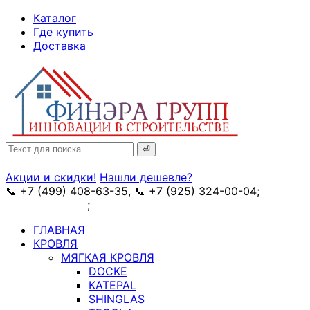
↓
Каталог
Skip
Где купить
to
Доставка
Main
Content
Search
for:
Акции и скидки!
Нашли дешевле?
📞 +7 (499) 408-63-35, 📞 +7 (925) 324-00-04;
➥
схема проезда
;
✉ e-mail: info@fin-era.ru
ГЛАВНАЯ
КРОВЛЯ
МЯГКАЯ КРОВЛЯ
DOCKE
KATEPAL
SHINGLAS