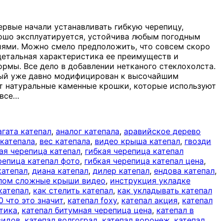
ервые начали устанавливать гибкую черепицу,
орошо эксплуатируется, устойчива любым погодным
иями. Можно смело предположить, что совсем скоро
 детальная характеристика ее преимуществ и
ормы. Все дело в добавлении нетканого стеклохолста.
орый уже давно модифицирован к высочайшим
ет натуральные каменные крошки, которые используют
 все
…
агата катепал
,
аналог катепала
,
аравийское дерево
 катепала
,
вес катепала
,
видео крыша катепал
,
гвозди
ая черепица катепал
,
гибкая черепица катепал
репица катепал фото
,
гибкая черепица катепал цена
,
катепал
,
диана катепал
,
дилер катепал
,
ендова катепал
,
алом сложные крыши видео
,
инструкция укладке
катепал
,
как стелить катепал
,
как укладывать катепал
0 что это значит
,
катепал foxy
,
катепал акция
,
катепал
лтика
,
катепал битумная черепица цена
,
катепал в
видов
,
катепал волгоград
,
катепал воронеж
,
катепал