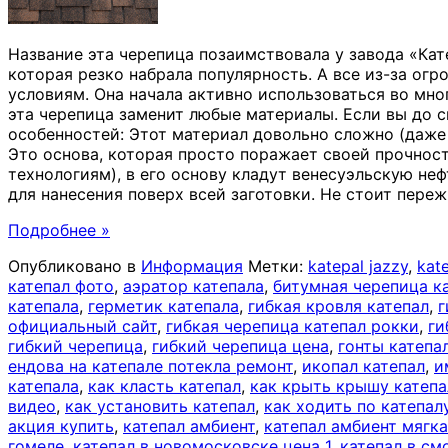
Название эта черепица позаимствовала у завода «Кат
которая резко набрала популярность. А все из-за ог
условиям. Она начала активно использоваться во мн
эта черепица заменит любые материалы. Если вы до 
особенностей: Этот материал довольно сложно (даже 
Это основа, которая просто поражает своей прочно
технологиям), в его основу кладут венесуэльскую не
для нанесения поверх всей заготовки. Не стоит переж
Подробнее »
Опубликовано в
Информация
Метки:
katepal jazzy
,
kat
катепал фото
,
аэратор катепала
,
битумная черепица к
катепала
,
герметик катепала
,
гибкая кровля катепал
,
г
официальный сайт
,
гибкая черепица катепал рокки
,
ги
гибкий черепица
,
гибкий черепица цена
,
гонты катепа
ендова на катепале потекла ремонт
,
икопал катепал
,
и
катепала
,
как класть катепал
,
как крыть крышу катеп
видео
,
как установить катепал
,
как ходить по катепал
акция купить
,
катепал амбиент
,
катепал амбиент мягка
гомеле
,
катепал в новомосковске цена 1
,
катепал в см