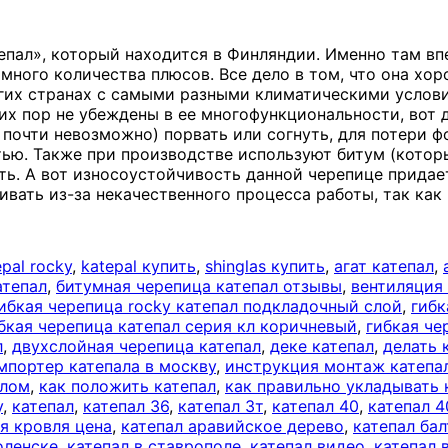
епал», который находится в Финляндии. Именно там вп
ромного количества плюсов. Все дело в том, что она х
огих странах с самыми разными климатическими услов
сих пор не убеждены в ее многофункциональности, вот
почти невозможно) порвать или согнуть, для потери ф
стью. Также при производстве используют битум (кот
фть. А вот износоустойчивость данной черепице прида
ивать из-за некачественного процесса работы, так как
epal rocky
,
katepal купить
,
shinglas купить
,
агат катепал
,
атепал
,
битумная черепица катепал отзывы
,
вентиляция
ибкая черепица rocky катепал подкладочный слой
,
гибк
бкая черепица катепал серия кл коричневый
,
гибкая че
л
,
двухслойная черепица катепал
,
деке катепал
,
делать 
мпортер катепала в москву
,
инструкция монтаж катеп
алом
,
как положить катепал
,
как правильно укладывать 
у
,
катепал
,
катепал 36
,
катепал 3т
,
катепал 40
,
катепал 4
я кровля цена
,
катепал аравийское дерево
,
катепал ба
оленске
,
катепал в ставрополе
,
катепал видео
,
катепал 