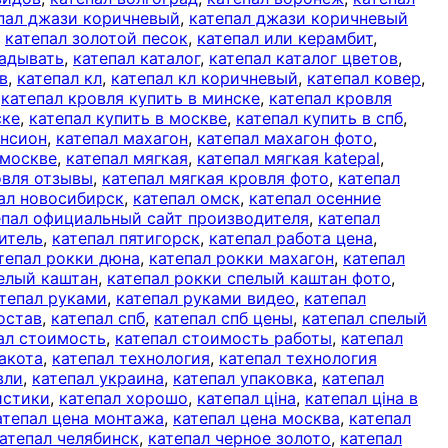
пал джази коричневый
,
катепал джази коричневый
,
катепал золотой песок
,
катепал или керамбит
,
ладывать
,
катепал каталог
,
катепал каталог цветов
,
в
,
катепал кл
,
катепал кл коричневый
,
катепал ковер
,
,
катепал кровля купить в минске
,
катепал кровля
ске
,
катепал купить в москве
,
катепал купить в спб
,
ансион
,
катепал махагон
,
катепал махагон фото
,
 москве
,
катепал мягкая
,
катепал мягкая katepal
,
овля отзывы
,
катепал мягкая кровля фото
,
катепал
ал новосибирск
,
катепал омск
,
катепал осенние
епал официальный сайт производителя
,
катепал
итель
,
катепал пятигорск
,
катепал работа цена
,
тепал рокки дюна
,
катепал рокки махагон
,
катепал
пелый каштан
,
катепал рокки спелый каштан фото
,
тепал руками
,
катепал руками видео
,
катепал
остав
,
катепал спб
,
катепал спб цены
,
катепал спелый
ал стоимость
,
катепал стоимость работы
,
катепал
акота
,
катепал технология
,
катепал технология
вли
,
катепал украина
,
катепал упаковка
,
катепал
истики
,
катепал хорошо
,
катепал ціна
,
катепал ціна в
атепал цена монтажа
,
катепал цена москва
,
катепал
атепал челябинск
,
катепал черное золото
,
катепал