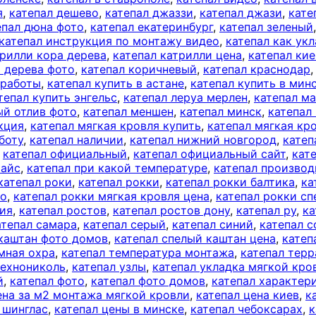
я
,
катепал дешево
,
катепал джаззи
,
катепал джази
,
кате
епал дюна фото
,
катепал екатеринбург
,
катепал зеленый
катепал инструкция по монтажу видео
,
катепал как ук
трилли кора дерева
,
катепал катрилли цена
,
катепал кие
а дерева фото
,
катепал коричневый
,
катепал краснодар
 работы
,
катепал купить в астане
,
катепал купить в мин
тепал купить энгельс
,
катепал леруа мерлен
,
катепал м
ый отлив фото
,
катепал меншен
,
катепал минск
,
катепал
кция
,
катепал мягкая кровля купить
,
катепал мягкая кр
боту
,
катепал наличии
,
катепал нижний новгород
,
катеп
,
катепал официальный
,
катепал официальный сайт
,
кат
райс
,
катепал при какой температуре
,
катепал производ
катепал роки
,
катепал рокки
,
катепал рокки балтика
,
ка
то
,
катепал рокки мягкая кровля цена
,
катепал рокки с
сия
,
катепал ростов
,
катепал ростов дону
,
катепал ру
,
ка
атепал самара
,
катепал серый
,
катепал синий
,
катепал с
 каштан фото домов
,
катепал спелый каштан цена
,
катеп
мная охра
,
катепал температура монтажа
,
катепал терр
технониколь
,
катепал узлы
,
катепал укладка мягкой кро
й
,
катепал фото
,
катепал фото домов
,
катепал характер
ена за м2 монтажа мягкой кровли
,
катепал цена киев
,
к
 шинглас
,
катепал цены в минске
,
катепал чебоксарах
,
к