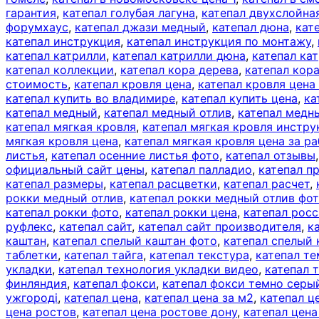
гарантия
,
катепал голубая лагуна
,
катепал двухслойна
форумхаус
,
катепал джази медный
,
катепал дюна
,
кат
катепал инструкция
,
катепал инструкция по монтажу
,
катепал катрилли
,
катепал катрилли дюна
,
катепал ка
катепал коллекции
,
катепал кора дерева
,
катепал кор
стоимость
,
катепал кровля цена
,
катепал кровля цена
катепал купить во владимире
,
катепал купить цена
,
ка
катепал медный
,
катепал медный отлив
,
катепал медн
катепал мягкая кровля
,
катепал мягкая кровля инстру
мягкая кровля цена
,
катепал мягкая кровля цена за ра
листья
,
катепал осенние листья фото
,
катепал отзывы
официальный сайт цены
,
катепал палладио
,
катепал п
катепал размеры
,
катепал расцветки
,
катепал расчет
,
рокки медный отлив
,
катепал рокки медный отлив фо
катепал рокки фото
,
катепал рокки цена
,
катепал рос
руфлекс
,
катепал сайт
,
катепал сайт производителя
,
к
каштан
,
катепал спелый каштан фото
,
катепал спелый
таблетки
,
катепал тайга
,
катепал текстура
,
катепал те
укладки
,
катепал технология укладки видео
,
катепал 
финляндия
,
катепал фокси
,
катепал фокси темно серы
ужгороді
,
катепал цена
,
катепал цена за м2
,
катепал ц
цена ростов
,
катепал цена ростове дону
,
катепал цена