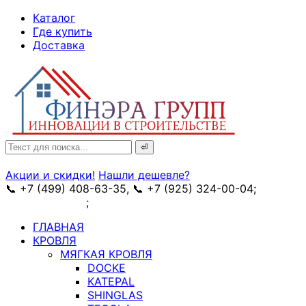
↓
Каталог
Skip
Где купить
to
Доставка
Main
Content
Search
for:
Акции и скидки!
Нашли дешевле?
📞 +7 (499) 408-63-35, 📞 +7 (925) 324-00-04;
➥
схема проезда
;
✉ e-mail: info@fin-era.ru
ГЛАВНАЯ
КРОВЛЯ
МЯГКАЯ КРОВЛЯ
DOCKE
KATEPAL
SHINGLAS