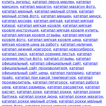
купить энгельс
,
катепал леруа мерлен
,
катепал
мансион
,
катепал махагон
,
катепал махагон фото
,
катепал медный
,
катепал медный отлив
,
катепал
медный отлив фото
,
катепал меншен
,
катепал минск
,
катепал москве
,
катепал мягкая
,
катепал мягкая
katepal
,
катепал мягкая кровля
,
катепал мягкая
кровля инструкция
,
катепал мягкая кровля купить
,
катепал мягкая кровля отзывы
,
катепал мягкая
кровля фото
,
катепал мягкая кровля цена
,
катепал
мягкая кровля цена за работу
,
катепал наличии
,
катепал нижний новгород
,
катепал новосибирск
,
катепал омск
,
катепал осенние листья
,
катепал
осенние листья фото
,
катепал отзывы
,
катепал
официальный
,
катепал официальный сайт
,
катепал
официальный сайт производителя
,
катепал
официальный сайт цены
,
катепал палладио
,
катепал
прайс
,
катепал при какой температуре
,
катепал
производитель
,
катепал пятигорск
,
катепал работа
цена
,
катепал размеры
,
катепал расцветки
,
катепал
расчет
,
катепал роки
,
катепал рокки
,
катепал рокки
балтика
,
катепал рокки дюна
,
катепал рокки махагон
,
катепал рокки медный отлив
,
катепал рокки медный
отлив фото
,
катепал рокки мягкая кровля цена
,