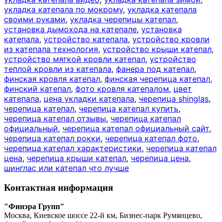
укладка катепала по мокрому
,
укладка катепала
своими руками
,
укладка черепицы катепал
,
установка дымохода на катепале
,
установка
катепала
,
устройство катепала
,
устройство кровли
из катепала технология
,
устройство крыши катепал
,
устройство мягкой кровли катепал
,
устройство
теплой кровли из катепала
,
фанера под катепал
,
финская кровля катепал
,
финская черепица катепал
,
финский катепал
,
фото кровля катепалом
,
цвет
катепала
,
цена укладки катепала
,
черепица shinglas
,
черепица катепал
,
черепица катепал купить
,
черепица катепал отзывы
,
черепица катепал
официальный
,
черепица катепал официальный сайт
,
черепица катепал рокки
,
черепица катепал фото
,
черепица катепал характеристики
,
черепица катепал
цена
,
черепица крыши катепал
,
черепица цена
,
шинглас или катепал что лучше
Контактная информация
"Финэра Групп"
Москва, Киевское шоссе 22-й км, Бизнес-парк Румянцево,