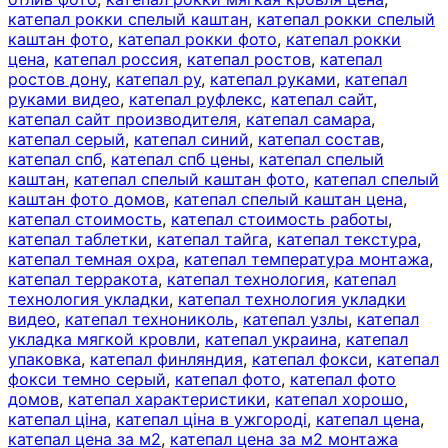
катепал рокки спелый каштан
,
катепал рокки спелый
каштан фото
,
катепал рокки фото
,
катепал рокки
цена
,
катепал россия
,
катепал ростов
,
катепал
ростов дону
,
катепал ру
,
катепал руками
,
катепал
руками видео
,
катепал руфлекс
,
катепал сайт
,
катепал сайт производителя
,
катепал самара
,
катепал серый
,
катепал синий
,
катепал состав
,
катепал спб
,
катепал спб цены
,
катепал спелый
каштан
,
катепал спелый каштан фото
,
катепал спелый
каштан фото домов
,
катепал спелый каштан цена
,
катепал стоимость
,
катепал стоимость работы
,
катепал таблетки
,
катепал тайга
,
катепал текстура
,
катепал темная охра
,
катепал температура монтажа
,
катепал терракота
,
катепал технология
,
катепал
технология укладки
,
катепал технология укладки
видео
,
катепал технониколь
,
катепал узлы
,
катепал
укладка мягкой кровли
,
катепал украина
,
катепал
упаковка
,
катепал финляндия
,
катепал фокси
,
катепал
фокси темно серый
,
катепал фото
,
катепал фото
домов
,
катепал характеристики
,
катепал хорошо
,
катепал ціна
,
катепал ціна в ужгороді
,
катепал цена
,
катепал цена за м2
,
катепал цена за м2 монтажа