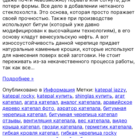
потери формы. Все дело в добавлении нетканого
стеклохолста. Это основа, которая просто поражает
своей прочностью. Также при производстве
используют битум (который уже давно
модифицирован к высочайшим технологиям), в его
основу кладут венесуэльскую нефть. А вот
износоустойчивость данной черепице придает
натуральные каменные крошки, которые используют
для нанесения поверх всей заготовки. Не стоит
переживать из-за некачественного процесса работы,
так как все
…
Подробнее »
Опубликовано в
Информация
Метки:
katepal jazzy
,
katepal rocky
,
katepal купить
,
shinglas купить
,
агат
катепал
,
агата катепал
,
аналог катепала
,
аравийское
дерево катепал фото
,
аэратор катепала
,
битумная
черепица катепал
,
битумная черепица катепал
отзывы
,
вентиляция катепала
,
вес катепала
,
видео
крыша катепал
,
гвозди катепала
,
герметик катепала
,
гибкая кровля катепал
,
гибкая черепица rocky