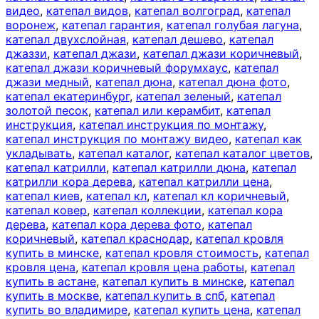
видео
,
катепал видов
,
катепал волгоград
,
катепал
воронеж
,
катепал гарантия
,
катепал голубая лагуна
,
катепал двухслойная
,
катепал дешево
,
катепал
джаззи
,
катепал джази
,
катепал джази коричневый
,
катепал джази коричневый форумхаус
,
катепал
джази медный
,
катепал дюна
,
катепал дюна фото
,
катепал екатеринбург
,
катепал зеленый
,
катепал
золотой песок
,
катепал или керамбит
,
катепал
инструкция
,
катепал инструкция по монтажу
,
катепал инструкция по монтажу видео
,
катепал как
укладывать
,
катепал каталог
,
катепал каталог цветов
,
катепал катрилли
,
катепал катрилли дюна
,
катепал
катрилли кора дерева
,
катепал катрилли цена
,
катепал киев
,
катепал кл
,
катепал кл коричневый
,
катепал ковер
,
катепал коллекции
,
катепал кора
дерева
,
катепал кора дерева фото
,
катепал
коричневый
,
катепал краснодар
,
катепал кровля
купить в минске
,
катепал кровля стоимость
,
катепал
кровля цена
,
катепал кровля цена работы
,
катепал
купить в астане
,
катепал купить в минске
,
катепал
купить в москве
,
катепал купить в спб
,
катепал
купить во владимире
,
катепал купить цена
,
катепал