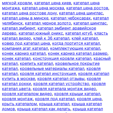
мягкой кровли
,
катепал цена киев
,
катепал цена
монтажа
,
катепал цена москва
,
катепал цена ростов
,
катепал цена ростове дону
,
катепал цена шинглас
,
катепал цены в минске
,
катепал чебоксарах
,
катепал
челябинск
,
катепал черное золото
,
катепал шинглас
,
катепал эмбиент
,
катепал эмбиент аравийское
дерево
,
катепал южный оникс
,
катепал ютуб
,
класть
катепал видео
,
клей к 36 катепал
,
клей катепал
,
ковер под катепал цена
,
когда портится катепал
,
компания агат катепал
,
комплектующие катепал
,
конек карниз катепал
,
конек карниз катепал размер
,
конек катепал
,
конструкция кровли катепал
,
красный
катепал
,
крепить катепал
,
кровельное покрытие
катепал
,
кровельные материалы катепал
,
кровля
катепал
,
кровля катепал инструкция
,
кровля катепал
купить в москве
,
кровля катепал отзывы
,
кровля
катепал рокки
,
кровля катепал устройство
,
кровля
катепал цвета
,
кровля катепала монтаж видео
,
кровля катепалом видео
,
кровля крыши катепал
,
кровля монтаж
,
кровля под катепал
,
кровля цена
,
крыть катепалом
,
крыша катепал
,
крыша катепал
домов
,
крыша катепал как делать
,
крыша катепал