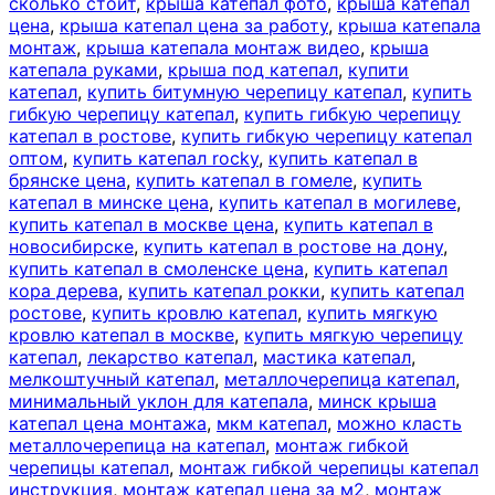
сколько стоит
,
крыша катепал фото
,
крыша катепал
цена
,
крыша катепал цена за работу
,
крыша катепала
монтаж
,
крыша катепала монтаж видео
,
крыша
катепала руками
,
крыша под катепал
,
купити
катепал
,
купить битумную черепицу катепал
,
купить
гибкую черепицу катепал
,
купить гибкую черепицу
катепал в ростове
,
купить гибкую черепицу катепал
оптом
,
купить катепал rocky
,
купить катепал в
брянске цена
,
купить катепал в гомеле
,
купить
катепал в минске цена
,
купить катепал в могилеве
,
купить катепал в москве цена
,
купить катепал в
новосибирске
,
купить катепал в ростове на дону
,
купить катепал в смоленске цена
,
купить катепал
кора дерева
,
купить катепал рокки
,
купить катепал
ростове
,
купить кровлю катепал
,
купить мягкую
кровлю катепал в москве
,
купить мягкую черепицу
катепал
,
лекарство катепал
,
мастика катепал
,
мелкоштучный катепал
,
металлочерепица катепал
,
минимальный уклон для катепала
,
минск крыша
катепал цена монтажа
,
мкм катепал
,
можно класть
металлочерепица на катепал
,
монтаж гибкой
черепицы катепал
,
монтаж гибкой черепицы катепал
инструкция
,
монтаж катепал цена за м2
,
монтаж