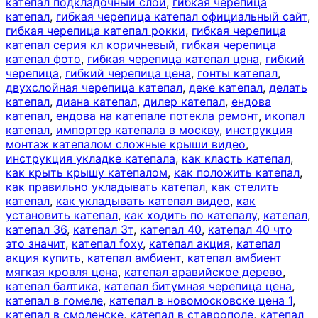
катепал подкладочный слой
,
гибкая черепица
катепал
,
гибкая черепица катепал официальный сайт
,
гибкая черепица катепал рокки
,
гибкая черепица
катепал серия кл коричневый
,
гибкая черепица
катепал фото
,
гибкая черепица катепал цена
,
гибкий
черепица
,
гибкий черепица цена
,
гонты катепал
,
двухслойная черепица катепал
,
деке катепал
,
делать
катепал
,
диана катепал
,
дилер катепал
,
ендова
катепал
,
ендова на катепале потекла ремонт
,
икопал
катепал
,
импортер катепала в москву
,
инструкция
монтаж катепалом сложные крыши видео
,
инструкция укладке катепала
,
как класть катепал
,
как крыть крышу катепалом
,
как положить катепал
,
как правильно укладывать катепал
,
как стелить
катепал
,
как укладывать катепал видео
,
как
установить катепал
,
как ходить по катепалу
,
катепал
,
катепал 36
,
катепал 3т
,
катепал 40
,
катепал 40 что
это значит
,
катепал foxy
,
катепал акция
,
катепал
акция купить
,
катепал амбиент
,
катепал амбиент
мягкая кровля цена
,
катепал аравийское дерево
,
катепал балтика
,
катепал битумная черепица цена
,
катепал в гомеле
,
катепал в новомосковске цена 1
,
катепал в смоленске
,
катепал в ставрополе
,
катепал