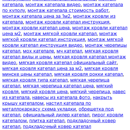
катепала
,
монтаж катепала видео
,
монтаж катепала
по куполу
,
монтаж катепала стоимость работ
,
монтаж катепала цена за 1м2
,
монтаж кровли из
катепала
,
монтаж кровли катепал инструкция
,
монтаж кровли катепал цена
,
монтаж кровли катепал
цена м2
,
монтаж мягкой кровли катепал
,
монтаж
мягкой кровли катепал инструкция
,
монтаж мягкой
кровли катепал инструкция видео
,
монтаж черепицы
катепал
,
мох катепале
,
мч катепал
,
мягкая кровля
катепал виды и цены
,
мягкая кровля катепал монтаж
видео
,
мягкая кровля катепал официальный сайт
,
мягкая кровля катепал цена за м2
,
мягкая кровля
минске цены катепал
,
мягкая кровля рокки катепал
,
мягкая кровля типа катепал
,
мягкая черепица
катепал
,
мягкая черепица катепал цена
,
мягкий
кровля
,
мягкий кровля цена
,
мягкий черепица
,
навес
из катепала
,
навесы из катепала фото
,
накрыть
крышу катепалом
,
настил катепала по
металлокаркасу схема укладки
,
обрешетка под
катепал
,
официальный дилер катепал
,
пирог кровли
катепалом
,
плитка катепал
,
подкладочный ковер
катепал
,
подкладочный ковер катепал