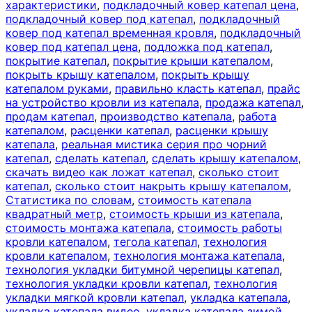
характеристики
,
подкладочный ковер катепал цена
,
подкладочный ковер под катепал
,
подкладочный
ковер под катепал временная кровля
,
подкладочный
ковер под катепал цена
,
подложка под катепал
,
покрытие катепал
,
покрытие крыши катепалом
,
покрыть крышу катепалом
,
покрыть крышу
катепалом руками
,
правильно класть катепал
,
прайс
на устройство кровли из катепала
,
продажа катепал
,
продам катепал
,
производство катепала
,
работа
катепалом
,
расценки катепал
,
расценки крышу
катепала
,
реальная мистика серия про чорний
катепал
,
сделать катепал
,
сделать крышу катепалом
,
скачать видео как ложат катепал
,
сколько стоит
катепал
,
сколько стоит накрыть крышу катепалом
,
Статистика по словам
,
стоимость катепала
квадратный метр
,
стоимость крыши из катепала
,
стоимость монтажа катепала
,
стоимость работы
кровли катепалом
,
тегола катепал
,
технология
кровли катепалом
,
технология монтажа катепала
,
технология укладки битумной черепицы катепал
,
технология укладки кровли катепал
,
технология
укладки мягкой кровли катепал
,
укладка катепала
,
укладка катепала видео
,
укладка катепала зимой
,