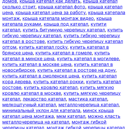
домов
,
крыша катепал как делать
,
крыша катепал
сколько стоит
,
крыша катепал фото
,
крыша катепал
цена
,
крыша катепал цена за работу
,
крыша катепала
монтаж
,
крыша катепала монтаж видео
,
крыша
катепала руками
,
крыша под катепал
,
купити
катепал
,
купить битумную черепицу катепал
,
купить
гибкую черепицу катепал
,
купить гибкую черепицу
катепал в ростове
,
купить гибкую черепицу катепал
оптом
,
купить катепал rocky
,
купить катепал в
брянске цена
,
купить катепал в гомеле
,
купить
катепал в минске цена
,
купить катепал в могилеве
,
купить катепал в москве цена
,
купить катепал в
новосибирске
,
купить катепал в ростове на дону
,
купить катепал в смоленске цена
,
купить катепал
кора дерева
,
купить катепал рокки
,
купить катепал
ростове
,
купить кровлю катепал
,
купить мягкую
кровлю катепал в москве
,
купить мягкую черепицу
катепал
,
лекарство катепал
,
мастика катепал
,
мелкоштучный катепал
,
металлочерепица катепал
,
минимальный уклон для катепала
,
минск крыша
катепал цена монтажа
,
мкм катепал
,
можно класть
металлочерепица на катепал
,
монтаж гибкой
черепицы катепал
,
монтаж гибкой черепицы катепал