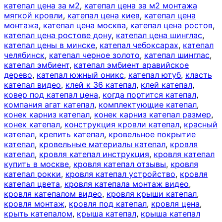
катепал цена за м2
,
катепал цена за м2 монтажа
мягкой кровли
,
катепал цена киев
,
катепал цена
монтажа
,
катепал цена москва
,
катепал цена ростов
,
катепал цена ростове дону
,
катепал цена шинглас
,
катепал цены в минске
,
катепал чебоксарах
,
катепал
челябинск
,
катепал черное золото
,
катепал шинглас
,
катепал эмбиент
,
катепал эмбиент аравийское
дерево
,
катепал южный оникс
,
катепал ютуб
,
класть
катепал видео
,
клей к 36 катепал
,
клей катепал
,
ковер под катепал цена
,
когда портится катепал
,
компания агат катепал
,
комплектующие катепал
,
конек карниз катепал
,
конек карниз катепал размер
,
конек катепал
,
конструкция кровли катепал
,
красный
катепал
,
крепить катепал
,
кровельное покрытие
катепал
,
кровельные материалы катепал
,
кровля
катепал
,
кровля катепал инструкция
,
кровля катепал
купить в москве
,
кровля катепал отзывы
,
кровля
катепал рокки
,
кровля катепал устройство
,
кровля
катепал цвета
,
кровля катепала монтаж видео
,
кровля катепалом видео
,
кровля крыши катепал
,
кровля монтаж
,
кровля под катепал
,
кровля цена
,
крыть катепалом
,
крыша катепал
,
крыша катепал