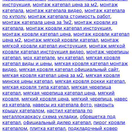
инструкция
,
монтаж катепал цена за м2
,
монтаж
катепала
,
монтаж катепала видео
,
монтаж катепала
по куполу
,
монтаж катепала стоимость работ
,
монтаж катепала цена за 1м2
,
монтаж кровли из
катепала
,
монтаж кровли катепал инструкция
,
монтаж кровли катепал цена
,
монтаж кровли катепал
цена м2
,
монтаж мягкой кровли катепал
,
монтаж
мягкой кровли катепал инструкция
,
монтаж мягкой
кровли катепал инструкция видео
,
монтаж черепицы
катепал
,
мох катепале
,
мч катепал
,
мягкая кровля
катепал виды и цены
,
мягкая кровля катепал монтаж
видео
,
мягкая кровля катепал официальный сайт
,
мягкая кровля катепал цена за м2
,
мягкая кровля
минске цены катепал
,
мягкая кровля рокки катепал
,
мягкая кровля типа катепал
,
мягкая черепица
катепал
,
мягкая черепица катепал цена
,
мягкий
кровля
,
мягкий кровля цена
,
мягкий черепица
,
навес
из катепала
,
навесы из катепала фото
,
накрыть
крышу катепалом
,
настил катепала по
металлокаркасу схема укладки
,
обрешетка под
катепал
,
официальный дилер катепал
,
пирог кровли
катепалом
,
плитка катепал
,
подкладочный ковер