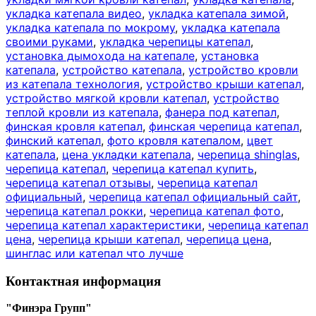
укладка катепала видео
,
укладка катепала зимой
,
укладка катепала по мокрому
,
укладка катепала
своими руками
,
укладка черепицы катепал
,
установка дымохода на катепале
,
установка
катепала
,
устройство катепала
,
устройство кровли
из катепала технология
,
устройство крыши катепал
,
устройство мягкой кровли катепал
,
устройство
теплой кровли из катепала
,
фанера под катепал
,
финская кровля катепал
,
финская черепица катепал
,
финский катепал
,
фото кровля катепалом
,
цвет
катепала
,
цена укладки катепала
,
черепица shinglas
,
черепица катепал
,
черепица катепал купить
,
черепица катепал отзывы
,
черепица катепал
официальный
,
черепица катепал официальный сайт
,
черепица катепал рокки
,
черепица катепал фото
,
черепица катепал характеристики
,
черепица катепал
цена
,
черепица крыши катепал
,
черепица цена
,
шинглас или катепал что лучше
Контактная информация
"Финэра Групп"