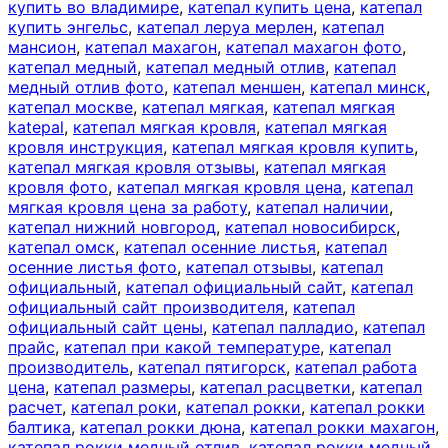
купить во владимире
,
катепал купить цена
,
катепал
купить энгельс
,
катепал леруа мерлен
,
катепал
мансион
,
катепал махагон
,
катепал махагон фото
,
катепал медный
,
катепал медный отлив
,
катепал
медный отлив фото
,
катепал меншен
,
катепал минск
,
катепал москве
,
катепал мягкая
,
катепал мягкая
katepal
,
катепал мягкая кровля
,
катепал мягкая
кровля инструкция
,
катепал мягкая кровля купить
,
катепал мягкая кровля отзывы
,
катепал мягкая
кровля фото
,
катепал мягкая кровля цена
,
катепал
мягкая кровля цена за работу
,
катепал наличии
,
катепал нижний новгород
,
катепал новосибирск
,
катепал омск
,
катепал осенние листья
,
катепал
осенние листья фото
,
катепал отзывы
,
катепал
официальный
,
катепал официальный сайт
,
катепал
официальный сайт производителя
,
катепал
официальный сайт цены
,
катепал палладио
,
катепал
прайс
,
катепал при какой температуре
,
катепал
производитель
,
катепал пятигорск
,
катепал работа
цена
,
катепал размеры
,
катепал расцветки
,
катепал
расчет
,
катепал роки
,
катепал рокки
,
катепал рокки
балтика
,
катепал рокки дюна
,
катепал рокки махагон
,
катепал рокки медный отлив
,
катепал рокки медный