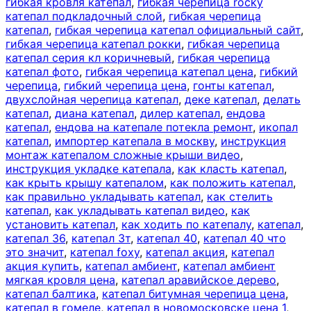
гибкая кровля катепал
,
гибкая черепица rocky
катепал подкладочный слой
,
гибкая черепица
катепал
,
гибкая черепица катепал официальный сайт
,
гибкая черепица катепал рокки
,
гибкая черепица
катепал серия кл коричневый
,
гибкая черепица
катепал фото
,
гибкая черепица катепал цена
,
гибкий
черепица
,
гибкий черепица цена
,
гонты катепал
,
двухслойная черепица катепал
,
деке катепал
,
делать
катепал
,
диана катепал
,
дилер катепал
,
ендова
катепал
,
ендова на катепале потекла ремонт
,
икопал
катепал
,
импортер катепала в москву
,
инструкция
монтаж катепалом сложные крыши видео
,
инструкция укладке катепала
,
как класть катепал
,
как крыть крышу катепалом
,
как положить катепал
,
как правильно укладывать катепал
,
как стелить
катепал
,
как укладывать катепал видео
,
как
установить катепал
,
как ходить по катепалу
,
катепал
,
катепал 36
,
катепал 3т
,
катепал 40
,
катепал 40 что
это значит
,
катепал foxy
,
катепал акция
,
катепал
акция купить
,
катепал амбиент
,
катепал амбиент
мягкая кровля цена
,
катепал аравийское дерево
,
катепал балтика
,
катепал битумная черепица цена
,
катепал в гомеле
,
катепал в новомосковске цена 1
,