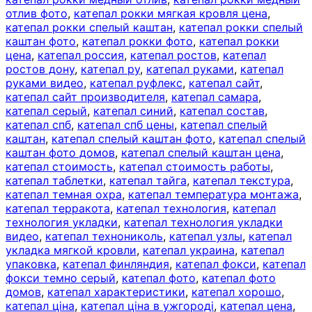
отлив фото
,
катепал рокки мягкая кровля цена
,
катепал рокки спелый каштан
,
катепал рокки спелый
каштан фото
,
катепал рокки фото
,
катепал рокки
цена
,
катепал россия
,
катепал ростов
,
катепал
ростов дону
,
катепал ру
,
катепал руками
,
катепал
руками видео
,
катепал руфлекс
,
катепал сайт
,
катепал сайт производителя
,
катепал самара
,
катепал серый
,
катепал синий
,
катепал состав
,
катепал спб
,
катепал спб цены
,
катепал спелый
каштан
,
катепал спелый каштан фото
,
катепал спелый
каштан фото домов
,
катепал спелый каштан цена
,
катепал стоимость
,
катепал стоимость работы
,
катепал таблетки
,
катепал тайга
,
катепал текстура
,
катепал темная охра
,
катепал температура монтажа
,
катепал терракота
,
катепал технология
,
катепал
технология укладки
,
катепал технология укладки
видео
,
катепал технониколь
,
катепал узлы
,
катепал
укладка мягкой кровли
,
катепал украина
,
катепал
упаковка
,
катепал финляндия
,
катепал фокси
,
катепал
фокси темно серый
,
катепал фото
,
катепал фото
домов
,
катепал характеристики
,
катепал хорошо
,
катепал ціна
,
катепал ціна в ужгороді
,
катепал цена
,