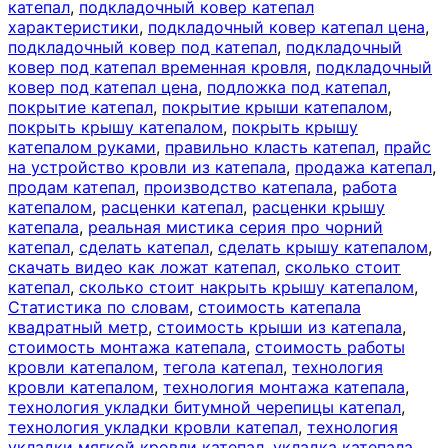
катепал
,
подкладочный ковер катепал
характеристики
,
подкладочный ковер катепал цена
,
подкладочный ковер под катепал
,
подкладочный
ковер под катепал временная кровля
,
подкладочный
ковер под катепал цена
,
подложка под катепал
,
покрытие катепал
,
покрытие крыши катепалом
,
покрыть крышу катепалом
,
покрыть крышу
катепалом руками
,
правильно класть катепал
,
прайс
на устройство кровли из катепала
,
продажа катепал
,
продам катепал
,
производство катепала
,
работа
катепалом
,
расценки катепал
,
расценки крышу
катепала
,
реальная мистика серия про чорний
катепал
,
сделать катепал
,
сделать крышу катепалом
,
скачать видео как ложат катепал
,
сколько стоит
катепал
,
сколько стоит накрыть крышу катепалом
,
Статистика по словам
,
стоимость катепала
квадратный метр
,
стоимость крыши из катепала
,
стоимость монтажа катепала
,
стоимость работы
кровли катепалом
,
тегола катепал
,
технология
кровли катепалом
,
технология монтажа катепала
,
технология укладки битумной черепицы катепал
,
технология укладки кровли катепал
,
технология
укладки мягкой кровли катепал
,
укладка катепала
,