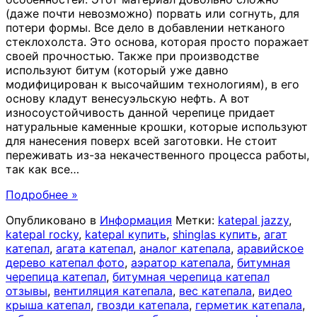
(даже почти невозможно) порвать или согнуть, для
потери формы. Все дело в добавлении нетканого
стеклохолста. Это основа, которая просто поражает
своей прочностью. Также при производстве
используют битум (который уже давно
модифицирован к высочайшим технологиям), в его
основу кладут венесуэльскую нефть. А вот
износоустойчивость данной черепице придает
натуральные каменные крошки, которые используют
для нанесения поверх всей заготовки. Не стоит
переживать из-за некачественного процесса работы,
так как все
…
Подробнее »
Опубликовано в
Информация
Метки:
katepal jazzy
,
katepal rocky
,
katepal купить
,
shinglas купить
,
агат
катепал
,
агата катепал
,
аналог катепала
,
аравийское
дерево катепал фото
,
аэратор катепала
,
битумная
черепица катепал
,
битумная черепица катепал
отзывы
,
вентиляция катепала
,
вес катепала
,
видео
крыша катепал
,
гвозди катепала
,
герметик катепала
,