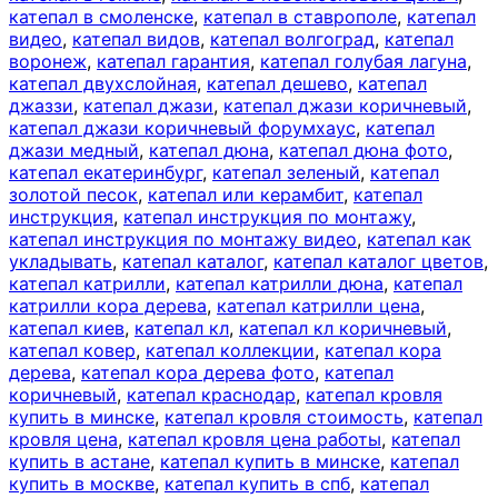
катепал в смоленске
,
катепал в ставрополе
,
катепал
видео
,
катепал видов
,
катепал волгоград
,
катепал
воронеж
,
катепал гарантия
,
катепал голубая лагуна
,
катепал двухслойная
,
катепал дешево
,
катепал
джаззи
,
катепал джази
,
катепал джази коричневый
,
катепал джази коричневый форумхаус
,
катепал
джази медный
,
катепал дюна
,
катепал дюна фото
,
катепал екатеринбург
,
катепал зеленый
,
катепал
золотой песок
,
катепал или керамбит
,
катепал
инструкция
,
катепал инструкция по монтажу
,
катепал инструкция по монтажу видео
,
катепал как
укладывать
,
катепал каталог
,
катепал каталог цветов
,
катепал катрилли
,
катепал катрилли дюна
,
катепал
катрилли кора дерева
,
катепал катрилли цена
,
катепал киев
,
катепал кл
,
катепал кл коричневый
,
катепал ковер
,
катепал коллекции
,
катепал кора
дерева
,
катепал кора дерева фото
,
катепал
коричневый
,
катепал краснодар
,
катепал кровля
купить в минске
,
катепал кровля стоимость
,
катепал
кровля цена
,
катепал кровля цена работы
,
катепал
купить в астане
,
катепал купить в минске
,
катепал
купить в москве
,
катепал купить в спб
,
катепал