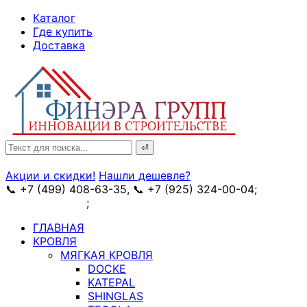
↓
Каталог
Skip
Где купить
to
Доставка
Main
Content
Search
for:
Акции и скидки!
Нашли дешевле?
📞 +7 (499) 408-63-35, 📞 +7 (925) 324-00-04;
➥
схема проезда
;
✉ e-mail: info@fin-era.ru
ГЛАВНАЯ
КРОВЛЯ
МЯГКАЯ КРОВЛЯ
DOCKE
KATEPAL
SHINGLAS