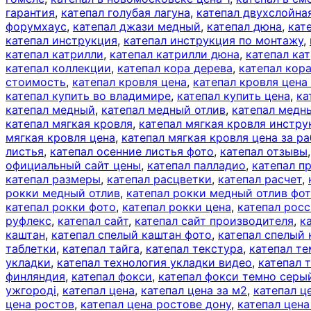
гарантия
,
катепал голубая лагуна
,
катепал двухслойна
форумхаус
,
катепал джази медный
,
катепал дюна
,
кат
катепал инструкция
,
катепал инструкция по монтажу
,
катепал катрилли
,
катепал катрилли дюна
,
катепал ка
катепал коллекции
,
катепал кора дерева
,
катепал кор
стоимость
,
катепал кровля цена
,
катепал кровля цена
катепал купить во владимире
,
катепал купить цена
,
ка
катепал медный
,
катепал медный отлив
,
катепал медн
катепал мягкая кровля
,
катепал мягкая кровля инстру
мягкая кровля цена
,
катепал мягкая кровля цена за ра
листья
,
катепал осенние листья фото
,
катепал отзывы
официальный сайт цены
,
катепал палладио
,
катепал п
катепал размеры
,
катепал расцветки
,
катепал расчет
,
рокки медный отлив
,
катепал рокки медный отлив фо
катепал рокки фото
,
катепал рокки цена
,
катепал рос
руфлекс
,
катепал сайт
,
катепал сайт производителя
,
к
каштан
,
катепал спелый каштан фото
,
катепал спелый
таблетки
,
катепал тайга
,
катепал текстура
,
катепал те
укладки
,
катепал технология укладки видео
,
катепал 
финляндия
,
катепал фокси
,
катепал фокси темно серы
ужгороді
,
катепал цена
,
катепал цена за м2
,
катепал ц
цена ростов
,
катепал цена ростове дону
,
катепал цена