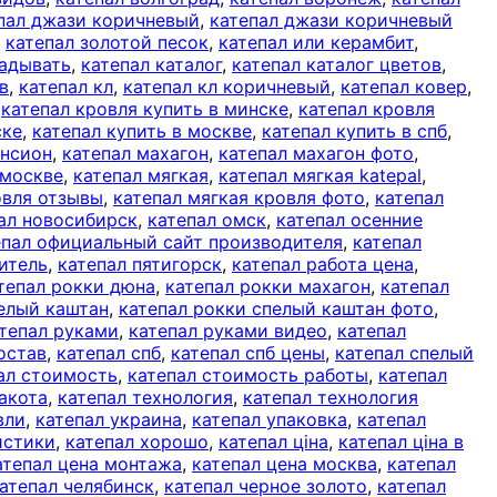
пал джази коричневый
,
катепал джази коричневый
,
катепал золотой песок
,
катепал или керамбит
,
ладывать
,
катепал каталог
,
катепал каталог цветов
,
в
,
катепал кл
,
катепал кл коричневый
,
катепал ковер
,
,
катепал кровля купить в минске
,
катепал кровля
ске
,
катепал купить в москве
,
катепал купить в спб
,
ансион
,
катепал махагон
,
катепал махагон фото
,
 москве
,
катепал мягкая
,
катепал мягкая katepal
,
овля отзывы
,
катепал мягкая кровля фото
,
катепал
ал новосибирск
,
катепал омск
,
катепал осенние
епал официальный сайт производителя
,
катепал
итель
,
катепал пятигорск
,
катепал работа цена
,
тепал рокки дюна
,
катепал рокки махагон
,
катепал
пелый каштан
,
катепал рокки спелый каштан фото
,
тепал руками
,
катепал руками видео
,
катепал
остав
,
катепал спб
,
катепал спб цены
,
катепал спелый
ал стоимость
,
катепал стоимость работы
,
катепал
акота
,
катепал технология
,
катепал технология
вли
,
катепал украина
,
катепал упаковка
,
катепал
истики
,
катепал хорошо
,
катепал ціна
,
катепал ціна в
атепал цена монтажа
,
катепал цена москва
,
катепал
атепал челябинск
,
катепал черное золото
,
катепал