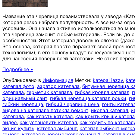
Название эта черепица позаимствовала у завода «Кат
которая резко набрала популярность. А все из-за ог
условиям. Она начала активно использоваться во мн
эта черепица заменит любые материалы. Если вы до 
особенностей: Этот материал довольно сложно (даже 
Это основа, которая просто поражает своей прочно
технологиям), в его основу кладут венесуэльскую не
для нанесения поверх всей заготовки. Не стоит переж
Подробнее »
Опубликовано в
Информация
Метки:
katepal jazzy
,
kat
катепал фото
,
аэратор катепала
,
битумная черепица к
катепала
,
герметик катепала
,
гибкая кровля катепал
,
г
официальный сайт
,
гибкая черепица катепал рокки
,
ги
гибкий черепица
,
гибкий черепица цена
,
гонты катепа
ендова на катепале потекла ремонт
,
икопал катепал
,
и
катепала
,
как класть катепал
,
как крыть крышу катеп
видео
,
как установить катепал
,
как ходить по катепал
акция купить
,
катепал амбиент
,
катепал амбиент мягка
гомеле
,
катепал в новомосковске цена 1
,
катепал в см