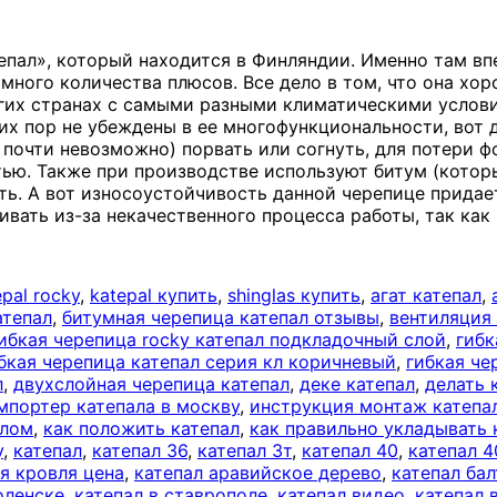
епал», который находится в Финляндии. Именно там вп
ромного количества плюсов. Все дело в том, что она х
огих странах с самыми разными климатическими услов
сих пор не убеждены в ее многофункциональности, вот
почти невозможно) порвать или согнуть, для потери ф
стью. Также при производстве используют битум (кот
фть. А вот износоустойчивость данной черепице прида
ивать из-за некачественного процесса работы, так как
epal rocky
,
katepal купить
,
shinglas купить
,
агат катепал
,
атепал
,
битумная черепица катепал отзывы
,
вентиляция
ибкая черепица rocky катепал подкладочный слой
,
гибк
бкая черепица катепал серия кл коричневый
,
гибкая че
л
,
двухслойная черепица катепал
,
деке катепал
,
делать 
мпортер катепала в москву
,
инструкция монтаж катеп
алом
,
как положить катепал
,
как правильно укладывать 
у
,
катепал
,
катепал 36
,
катепал 3т
,
катепал 40
,
катепал 4
я кровля цена
,
катепал аравийское дерево
,
катепал ба
оленске
,
катепал в ставрополе
,
катепал видео
,
катепал 