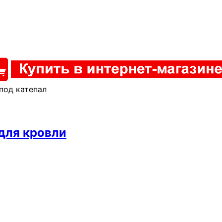
под катепал
 для кровли