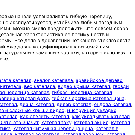
ервые начали устанавливать гибкую черепицу,
орошо эксплуатируется, устойчива любым погодным
иями. Можно смело предположить, что совсем скоро
 детальная характеристика ее преимуществ и
ормы. Все дело в добавлении нетканого стеклохолста.
орый уже давно модифицирован к высочайшим
ет натуральные каменные крошки, которые используют
 все
…
агата катепал
,
аналог катепала
,
аравийское дерево
 катепала
,
вес катепала
,
видео крыша катепал
,
гвозди
ая черепица катепал
,
гибкая черепица катепал
репица катепал фото
,
гибкая черепица катепал цена
,
катепал
,
диана катепал
,
дилер катепал
,
ендова катепал
,
алом сложные крыши видео
,
инструкция укладке
катепал
,
как стелить катепал
,
как укладывать катепал
0 что это значит
,
катепал foxy
,
катепал акция
,
катепал
лтика
,
катепал битумная черепица цена
,
катепал в
видов
,
катепал волгоград
,
катепал воронеж
,
катепал