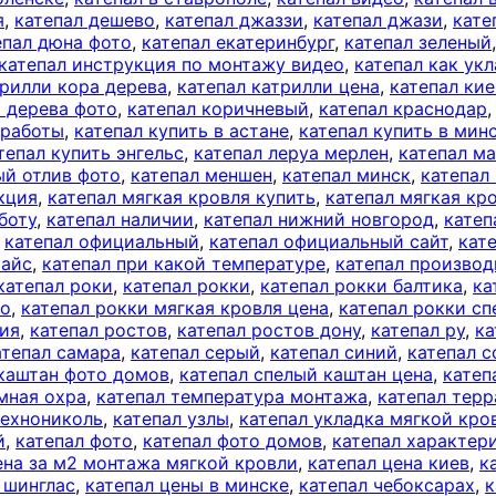
я
,
катепал дешево
,
катепал джаззи
,
катепал джази
,
кате
епал дюна фото
,
катепал екатеринбург
,
катепал зеленый
катепал инструкция по монтажу видео
,
катепал как ук
трилли кора дерева
,
катепал катрилли цена
,
катепал кие
а дерева фото
,
катепал коричневый
,
катепал краснодар
 работы
,
катепал купить в астане
,
катепал купить в мин
тепал купить энгельс
,
катепал леруа мерлен
,
катепал м
ый отлив фото
,
катепал меншен
,
катепал минск
,
катепал
кция
,
катепал мягкая кровля купить
,
катепал мягкая кр
боту
,
катепал наличии
,
катепал нижний новгород
,
катеп
,
катепал официальный
,
катепал официальный сайт
,
кат
райс
,
катепал при какой температуре
,
катепал производ
катепал роки
,
катепал рокки
,
катепал рокки балтика
,
ка
то
,
катепал рокки мягкая кровля цена
,
катепал рокки с
сия
,
катепал ростов
,
катепал ростов дону
,
катепал ру
,
ка
атепал самара
,
катепал серый
,
катепал синий
,
катепал с
 каштан фото домов
,
катепал спелый каштан цена
,
катеп
мная охра
,
катепал температура монтажа
,
катепал терр
технониколь
,
катепал узлы
,
катепал укладка мягкой кро
й
,
катепал фото
,
катепал фото домов
,
катепал характер
ена за м2 монтажа мягкой кровли
,
катепал цена киев
,
к
 шинглас
,
катепал цены в минске
,
катепал чебоксарах
,
к