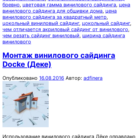
бревно
,
цветовая гамма винилового сайдинга
,
цена
винилового сайдинга для обшивки дома
,
цена
винилового сайдинга за квадратный метр
,
цокольный виниловый сайдинг
,
цокольный сайдинг
,
чем отличается акриловый сайдинг от винилового
,
чем резать сайдинг виниловый
,
ширина сайдинга
винилового
Монтаж винилового сайдинга
Docke (Деке)
Опубликовано
16.08.2016
Автор:
adfinera
Использование винилового сайдинга Дёке оправдано