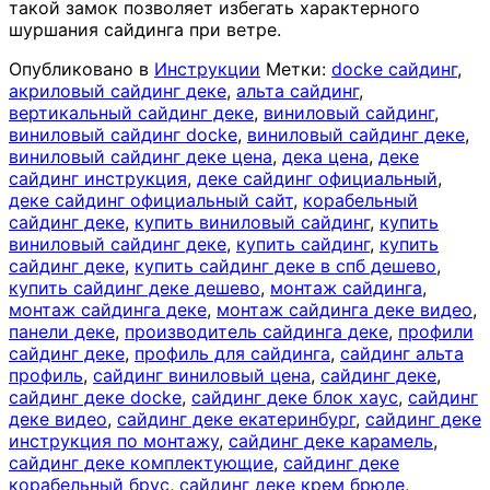
такой замок позволяет избегать характерного
шуршания сайдинга при ветре.
Опубликовано в
Инструкции
Метки:
docke сайдинг
,
акриловый сайдинг деке
,
альта сайдинг
,
вертикальный сайдинг деке
,
виниловый сайдинг
,
виниловый сайдинг docke
,
виниловый сайдинг деке
,
виниловый сайдинг деке цена
,
дека цена
,
деке
сайдинг инструкция
,
деке сайдинг официальный
,
деке сайдинг официальный сайт
,
корабельный
сайдинг деке
,
купить виниловый сайдинг
,
купить
виниловый сайдинг деке
,
купить сайдинг
,
купить
сайдинг деке
,
купить сайдинг деке в спб дешево
,
купить сайдинг деке дешево
,
монтаж сайдинга
,
монтаж сайдинга деке
,
монтаж сайдинга деке видео
,
панели деке
,
производитель сайдинга деке
,
профили
сайдинг деке
,
профиль для сайдинга
,
сайдинг альта
профиль
,
сайдинг виниловый цена
,
сайдинг деке
,
сайдинг деке docke
,
сайдинг деке блок хаус
,
сайдинг
деке видео
,
сайдинг деке екатеринбург
,
сайдинг деке
инструкция по монтажу
,
сайдинг деке карамель
,
сайдинг деке комплектующие
,
сайдинг деке
корабельный брус
,
сайдинг деке крем брюле
,