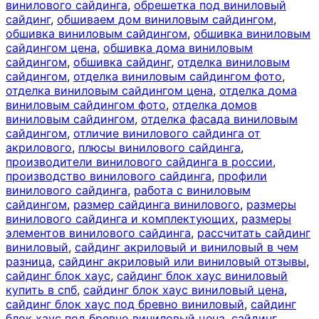
винилового сайдинга
,
обрешетка под виниловый
сайдинг
,
обшиваем дом виниловым сайдингом
,
обшивка виниловым сайдингом
,
обшивка виниловым
сайдингом цена
,
обшивка дома виниловым
сайдингом
,
обшивка сайдинг
,
отделка виниловым
сайдингом
,
отделка виниловым сайдингом фото
,
отделка виниловым сайдингом цена
,
отделка дома
виниловым сайдингом фото
,
отделка домов
виниловым сайдингом
,
отделка фасада виниловым
сайдингом
,
отличие винилового сайдинга от
акрилового
,
плюсы винилового сайдинга
,
производители винилового сайдинга в россии
,
производство винилового сайдинга
,
профили
винилового сайдинга
,
работа с виниловым
сайдингом
,
размер сайдинга винилового
,
размеры
винилового сайдинга и комплектующих
,
размеры
элементов винилового сайдинга
,
рассчитать сайдинг
виниловый
,
сайдинг акриловый и виниловый в чем
разница
,
сайдинг акриловый или виниловый отзывы
,
сайдинг блок хаус
,
сайдинг блок хаус виниловый
купить в спб
,
сайдинг блок хаус виниловый цена
,
сайдинг блок хаус под бревно виниловый
,
сайдинг
блок хаус под бревно виниловый цена
,
сайдинг