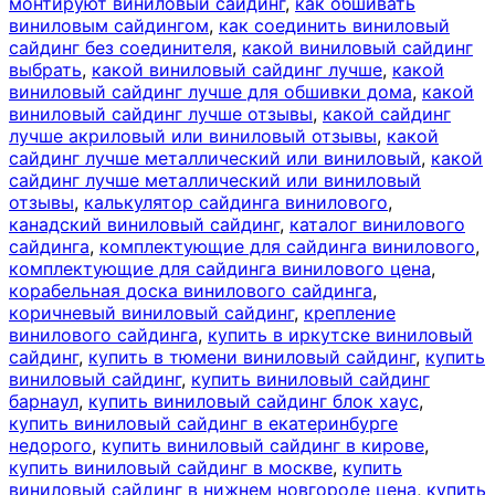
монтируют виниловый сайдинг
,
как обшивать
виниловым сайдингом
,
как соединить виниловый
сайдинг без соединителя
,
какой виниловый сайдинг
выбрать
,
какой виниловый сайдинг лучше
,
какой
виниловый сайдинг лучше для обшивки дома
,
какой
виниловый сайдинг лучше отзывы
,
какой сайдинг
лучше акриловый или виниловый отзывы
,
какой
сайдинг лучше металлический или виниловый
,
какой
сайдинг лучше металлический или виниловый
отзывы
,
калькулятор сайдинга винилового
,
канадский виниловый сайдинг
,
каталог винилового
сайдинга
,
комплектующие для сайдинга винилового
,
комплектующие для сайдинга винилового цена
,
корабельная доска винилового сайдинга
,
коричневый виниловый сайдинг
,
крепление
винилового сайдинга
,
купить в иркутске виниловый
сайдинг
,
купить в тюмени виниловый сайдинг
,
купить
виниловый сайдинг
,
купить виниловый сайдинг
барнаул
,
купить виниловый сайдинг блок хаус
,
купить виниловый сайдинг в екатеринбурге
недорого
,
купить виниловый сайдинг в кирове
,
купить виниловый сайдинг в москве
,
купить
виниловый сайдинг в нижнем новгороде цена
,
купить