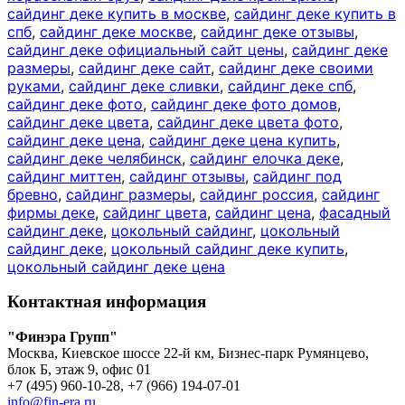
сайдинг деке купить в москве
,
сайдинг деке купить в
спб
,
сайдинг деке москве
,
сайдинг деке отзывы
,
сайдинг деке официальный сайт цены
,
сайдинг деке
размеры
,
сайдинг деке сайт
,
сайдинг деке своими
руками
,
сайдинг деке сливки
,
сайдинг деке спб
,
сайдинг деке фото
,
сайдинг деке фото домов
,
сайдинг деке цвета
,
сайдинг деке цвета фото
,
сайдинг деке цена
,
сайдинг деке цена купить
,
сайдинг деке челябинск
,
сайдинг елочка деке
,
сайдинг миттен
,
сайдинг отзывы
,
сайдинг под
бревно
,
сайдинг размеры
,
сайдинг россия
,
сайдинг
фирмы деке
,
сайдинг цвета
,
сайдинг цена
,
фасадный
сайдинг деке
,
цокольный сайдинг
,
цокольный
сайдинг деке
,
цокольный сайдинг деке купить
,
цокольный сайдинг деке цена
Контактная информация
"Финэра Групп"
Москва, Киевское шоссе 22-й км, Бизнес-парк Румянцево,
блок Б, этаж 9, офис 01
+7 (495) 960-10-28, +7 (966) 194-07-01
info@fin-era.ru