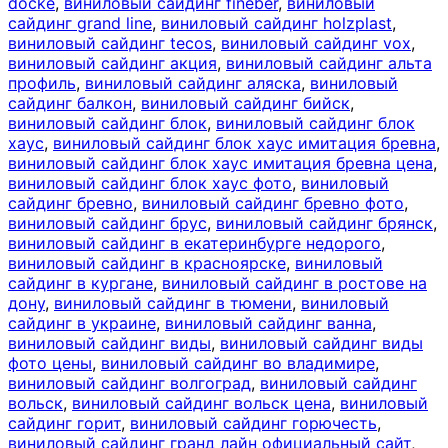
docke
,
виниловый сайдинг fineber
,
виниловый
сайдинг grand line
,
виниловый сайдинг holzplast
,
виниловый сайдинг tecos
,
виниловый сайдинг vox
,
виниловый сайдинг акция
,
виниловый сайдинг альта
профиль
,
виниловый сайдинг аляска
,
виниловый
сайдинг балкон
,
виниловый сайдинг бийск
,
виниловый сайдинг блок
,
виниловый сайдинг блок
хаус
,
виниловый сайдинг блок хаус имитация бревна
,
виниловый сайдинг блок хаус имитация бревна цена
,
виниловый сайдинг блок хаус фото
,
виниловый
сайдинг бревно
,
виниловый сайдинг бревно фото
,
виниловый сайдинг брус
,
виниловый сайдинг брянск
,
виниловый сайдинг в екатеринбурге недорого
,
виниловый сайдинг в красноярске
,
виниловый
сайдинг в кургане
,
виниловый сайдинг в ростове на
дону
,
виниловый сайдинг в тюмени
,
виниловый
сайдинг в украине
,
виниловый сайдинг ванна
,
виниловый сайдинг виды
,
виниловый сайдинг виды
фото цены
,
виниловый сайдинг во владимире
,
виниловый сайдинг волгоград
,
виниловый сайдинг
вольск
,
виниловый сайдинг вольск цена
,
виниловый
сайдинг горит
,
виниловый сайдинг горючесть
,
виниловый сайдинг гранд лайн официальный сайт
,