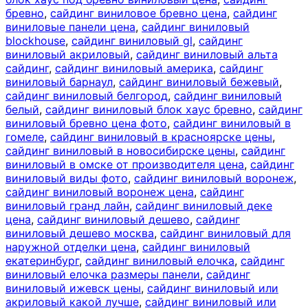
бревно
,
сайдинг виниловое бревно цена
,
сайдинг
виниловые панели цена
,
сайдинг виниловый
blockhouse
,
сайдинг виниловый gl
,
сайдинг
виниловый акриловый
,
сайдинг виниловый альта
сайдинг
,
сайдинг виниловый америка
,
сайдинг
виниловый барнаул
,
сайдинг виниловый бежевый
,
сайдинг виниловый белгород
,
сайдинг виниловый
белый
,
сайдинг виниловый блок хаус бревно
,
сайдинг
виниловый бревно цена фото
,
сайдинг виниловый в
гомеле
,
сайдинг виниловый в красноярске цены
,
сайдинг виниловый в новосибирске цены
,
сайдинг
виниловый в омске от производителя цена
,
сайдинг
виниловый виды фото
,
сайдинг виниловый воронеж
,
сайдинг виниловый воронеж цена
,
сайдинг
виниловый гранд лайн
,
сайдинг виниловый деке
цена
,
сайдинг виниловый дешево
,
сайдинг
виниловый дешево москва
,
сайдинг виниловый для
наружной отделки цена
,
сайдинг виниловый
екатеринбург
,
сайдинг виниловый елочка
,
сайдинг
виниловый елочка размеры панели
,
сайдинг
виниловый ижевск цены
,
сайдинг виниловый или
акриловый какой лучше
,
сайдинг виниловый или