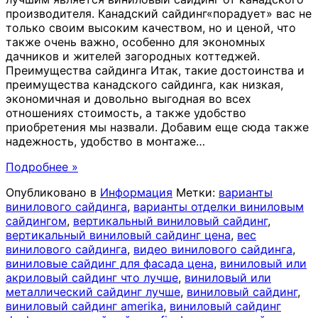
производителя. Канадский сайдинг«порадует» вас не
только своим высоким качеством, но и ценой, что
также очень важно, особенно для экономных
дачников и жителей загородных коттеджей.
Преимущества сайдинга Итак, такие достоинства и
преимущества канадского сайдинга, как низкая,
экономичная и довольно выгодная во всех
отношениях стоимость, а также удобство
приобретения мы назвали. Добавим еще сюда также
надежность, удобство в монтаже
…
Подробнее »
Опубликовано в
Информация
Метки:
варианты
винилового сайдинга
,
варианты отделки виниловым
сайдингом
,
вертикальный виниловый сайдинг
,
вертикальный виниловый сайдинг цена
,
вес
винилового сайдинга
,
видео винилового сайдинга
,
виниловые сайдинг для фасада цена
,
виниловый или
акриловый сайдинг что лучше
,
виниловый или
металлический сайдинг лучше
,
виниловый сайдинг
,
виниловый сайдинг amerika
,
виниловый сайдинг