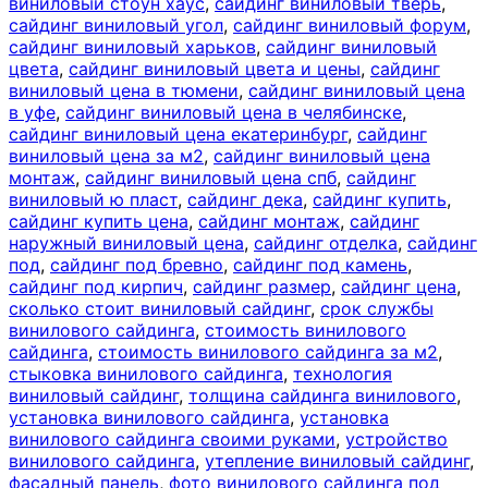
виниловый стоун хаус
,
сайдинг виниловый тверь
,
сайдинг виниловый угол
,
сайдинг виниловый форум
,
сайдинг виниловый харьков
,
сайдинг виниловый
цвета
,
сайдинг виниловый цвета и цены
,
сайдинг
виниловый цена в тюмени
,
сайдинг виниловый цена
в уфе
,
сайдинг виниловый цена в челябинске
,
сайдинг виниловый цена екатеринбург
,
сайдинг
виниловый цена за м2
,
сайдинг виниловый цена
монтаж
,
сайдинг виниловый цена спб
,
сайдинг
виниловый ю пласт
,
сайдинг дека
,
сайдинг купить
,
сайдинг купить цена
,
сайдинг монтаж
,
сайдинг
наружный виниловый цена
,
сайдинг отделка
,
сайдинг
под
,
сайдинг под бревно
,
сайдинг под камень
,
сайдинг под кирпич
,
сайдинг размер
,
сайдинг цена
,
сколько стоит виниловый сайдинг
,
срок службы
винилового сайдинга
,
стоимость винилового
сайдинга
,
стоимость винилового сайдинга за м2
,
стыковка винилового сайдинга
,
технология
виниловый сайдинг
,
толщина сайдинга винилового
,
установка винилового сайдинга
,
установка
винилового сайдинга своими руками
,
устройство
винилового сайдинга
,
утепление виниловый сайдинг
,
фасадный панель
,
фото винилового сайдинга под