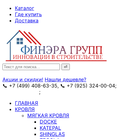
↓
Каталог
Skip
Где купить
to
Доставка
Main
Content
Search
for:
Акции и скидки!
Нашли дешевле?
📞 +7 (499) 408-63-35, 📞 +7 (925) 324-00-04;
➥
схема проезда
;
✉ e-mail: info@fin-era.ru
ГЛАВНАЯ
КРОВЛЯ
МЯГКАЯ КРОВЛЯ
DOCKE
KATEPAL
SHINGLAS