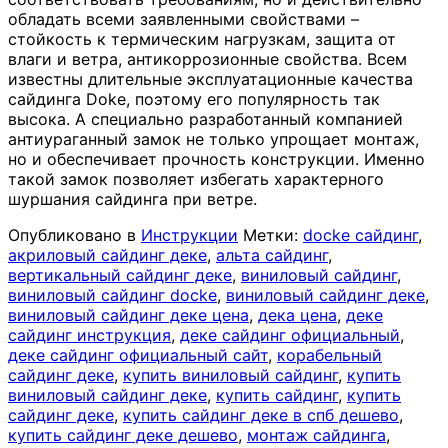
обладать всеми заявленными свойствами –
стойкость к термическим нагрузкам, защита от
влаги и ветра, антикоррозионные свойства. Всем
известны длительные эксплуатационные качества
сайдинга Doke, поэтому его популярность так
высока. А специально разработанный компанией
антиураганный замок не только упрощает монтаж,
но и обеспечивает прочность конструкции. Именно
такой замок позволяет избегать характерного
шуршания сайдинга при ветре.
Опубликовано в
Инструкции
Метки:
docke сайдинг
,
акриловый сайдинг деке
,
альта сайдинг
,
вертикальный сайдинг деке
,
виниловый сайдинг
,
виниловый сайдинг docke
,
виниловый сайдинг деке
,
виниловый сайдинг деке цена
,
дека цена
,
деке
сайдинг инструкция
,
деке сайдинг официальный
,
деке сайдинг официальный сайт
,
корабельный
сайдинг деке
,
купить виниловый сайдинг
,
купить
виниловый сайдинг деке
,
купить сайдинг
,
купить
сайдинг деке
,
купить сайдинг деке в спб дешево
,
купить сайдинг деке дешево
,
монтаж сайдинга
,