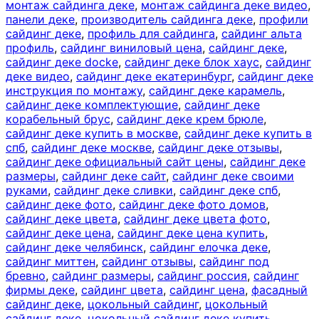
монтаж сайдинга деке
,
монтаж сайдинга деке видео
,
панели деке
,
производитель сайдинга деке
,
профили
сайдинг деке
,
профиль для сайдинга
,
сайдинг альта
профиль
,
сайдинг виниловый цена
,
сайдинг деке
,
сайдинг деке docke
,
сайдинг деке блок хаус
,
сайдинг
деке видео
,
сайдинг деке екатеринбург
,
сайдинг деке
инструкция по монтажу
,
сайдинг деке карамель
,
сайдинг деке комплектующие
,
сайдинг деке
корабельный брус
,
сайдинг деке крем брюле
,
сайдинг деке купить в москве
,
сайдинг деке купить в
спб
,
сайдинг деке москве
,
сайдинг деке отзывы
,
сайдинг деке официальный сайт цены
,
сайдинг деке
размеры
,
сайдинг деке сайт
,
сайдинг деке своими
руками
,
сайдинг деке сливки
,
сайдинг деке спб
,
сайдинг деке фото
,
сайдинг деке фото домов
,
сайдинг деке цвета
,
сайдинг деке цвета фото
,
сайдинг деке цена
,
сайдинг деке цена купить
,
сайдинг деке челябинск
,
сайдинг елочка деке
,
сайдинг миттен
,
сайдинг отзывы
,
сайдинг под
бревно
,
сайдинг размеры
,
сайдинг россия
,
сайдинг
фирмы деке
,
сайдинг цвета
,
сайдинг цена
,
фасадный
сайдинг деке
,
цокольный сайдинг
,
цокольный
сайдинг деке
,
цокольный сайдинг деке купить
,