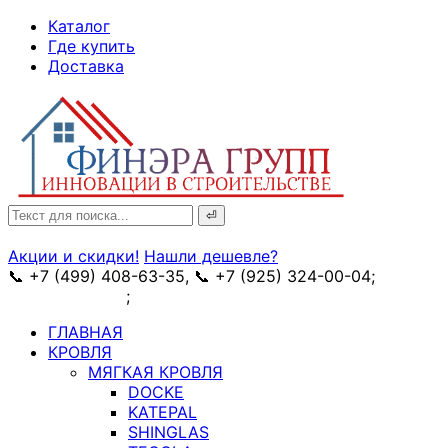
↓
Каталог
Skip
Где купить
to
Доставка
Main
Content
Search
for:
Акции и скидки!
Нашли дешевле?
📞 +7 (499) 408-63-35, 📞 +7 (925) 324-00-04;
➥
схема проезда
;
✉ e-mail: info@fin-era.ru
ГЛАВНАЯ
КРОВЛЯ
МЯГКАЯ КРОВЛЯ
DOCKE
KATEPAL
SHINGLAS