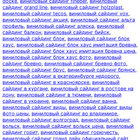
docke
,
виниловый сайдинг fineber
,
виниловый
сайдинг grand line
,
виниловый сайдинг holzplast
,
виниловый сайдинг tecos
,
виниловый сайдинг vox
,
виниловый сайдинг акция
,
виниловый сайдинг альта
профиль
,
виниловый сайдинг аляска
,
виниловый
сайдинг балкон
,
виниловый сайдинг бийск
,
виниловый сайдинг блок
,
виниловый сайдинг блок
хаус
,
виниловый сайдинг блок хаус имитация бревна
,
виниловый сайдинг блок хаус имитация бревна цена
,
виниловый сайдинг блок хаус фото
,
виниловый
сайдинг бревно
,
виниловый сайдинг бревно фото
,
виниловый сайдинг брус
,
виниловый сайдинг брянск
,
виниловый сайдинг в екатеринбурге недорого
,
виниловый сайдинг в красноярске
,
виниловый
сайдинг в кургане
,
виниловый сайдинг в ростове на
дону
,
виниловый сайдинг в тюмени
,
виниловый
сайдинг в украине
,
виниловый сайдинг ванна
,
виниловый сайдинг виды
,
виниловый сайдинг виды
фото цены
,
виниловый сайдинг во владимире
,
виниловый сайдинг волгоград
,
виниловый сайдинг
вольск
,
виниловый сайдинг вольск цена
,
виниловый
сайдинг горит
,
виниловый сайдинг горючесть
,
виниловый сайдинг гранд лайн официальный сайт
,