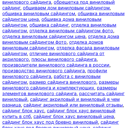
винилового сайдинга
,
обрешетка под виниловый
сайдинг
,
обшиваем дом виниловым сайдингом
,
обшивка виниловым сайдингом
,
обшивка виниловым
сайдингом цена
,
обшивка дома виниловым
сайдингом
,
обшивка сайдинг
,
отделка виниловым
сайдингом
,
отделка виниловым сайдингом фото
,
отделка виниловым сайдингом цена
,
отделка дома
виниловым сайдингом фото
,
отделка домов
виниловым сайдингом
,
отделка фасада виниловым
сайдингом
,
отличие винилового сайдинга от
акрилового
,
плюсы винилового сайдинга
,
производители винилового сайдинга в россии
,
производство винилового сайдинга
,
профили
винилового сайдинга
,
работа с виниловым
сайдингом
,
размер сайдинга винилового
,
размеры
винилового сайдинга и комплектующих
,
размеры
элементов винилового сайдинга
,
рассчитать сайдинг
виниловый
,
сайдинг акриловый и виниловый в чем
разница
,
сайдинг акриловый или виниловый отзывы
,
сайдинг блок хаус
,
сайдинг блок хаус виниловый
купить в спб
,
сайдинг блок хаус виниловый цена
,
сайдинг блок хаус под бревно виниловый
,
сайдинг
блок хаус под бревно виниловый цена
,
сайдинг