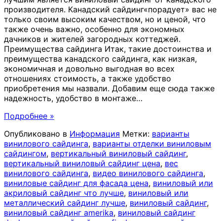
производителя. Канадский сайдинг«порадует» вас не
только своим высоким качеством, но и ценой, что
также очень важно, особенно для экономных
дачников и жителей загородных коттеджей.
Преимущества сайдинга Итак, такие достоинства и
преимущества канадского сайдинга, как низкая,
экономичная и довольно выгодная во всех
отношениях стоимость, а также удобство
приобретения мы назвали. Добавим еще сюда также
надежность, удобство в монтаже
…
Подробнее »
Опубликовано в
Информация
Метки:
варианты
винилового сайдинга
,
варианты отделки виниловым
сайдингом
,
вертикальный виниловый сайдинг
,
вертикальный виниловый сайдинг цена
,
вес
винилового сайдинга
,
видео винилового сайдинга
,
виниловые сайдинг для фасада цена
,
виниловый или
акриловый сайдинг что лучше
,
виниловый или
металлический сайдинг лучше
,
виниловый сайдинг
,
виниловый сайдинг amerika
,
виниловый сайдинг