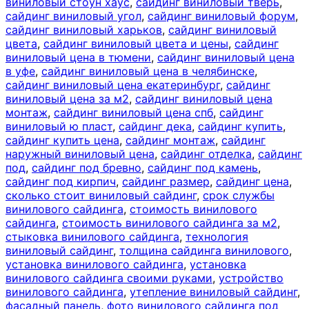
виниловый стоун хаус
,
сайдинг виниловый тверь
,
сайдинг виниловый угол
,
сайдинг виниловый форум
,
сайдинг виниловый харьков
,
сайдинг виниловый
цвета
,
сайдинг виниловый цвета и цены
,
сайдинг
виниловый цена в тюмени
,
сайдинг виниловый цена
в уфе
,
сайдинг виниловый цена в челябинске
,
сайдинг виниловый цена екатеринбург
,
сайдинг
виниловый цена за м2
,
сайдинг виниловый цена
монтаж
,
сайдинг виниловый цена спб
,
сайдинг
виниловый ю пласт
,
сайдинг дека
,
сайдинг купить
,
сайдинг купить цена
,
сайдинг монтаж
,
сайдинг
наружный виниловый цена
,
сайдинг отделка
,
сайдинг
под
,
сайдинг под бревно
,
сайдинг под камень
,
сайдинг под кирпич
,
сайдинг размер
,
сайдинг цена
,
сколько стоит виниловый сайдинг
,
срок службы
винилового сайдинга
,
стоимость винилового
сайдинга
,
стоимость винилового сайдинга за м2
,
стыковка винилового сайдинга
,
технология
виниловый сайдинг
,
толщина сайдинга винилового
,
установка винилового сайдинга
,
установка
винилового сайдинга своими руками
,
устройство
винилового сайдинга
,
утепление виниловый сайдинг
,
фасадный панель
,
фото винилового сайдинга под