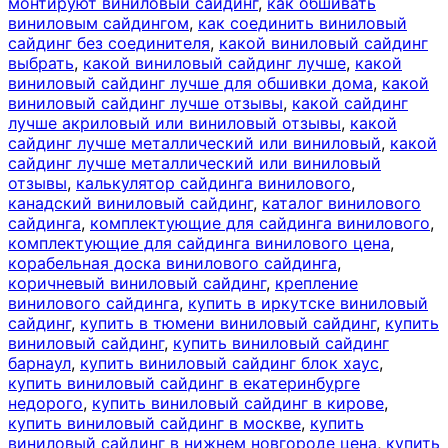
монтируют виниловый сайдинг
,
как обшивать
виниловым сайдингом
,
как соединить виниловый
сайдинг без соединителя
,
какой виниловый сайдинг
выбрать
,
какой виниловый сайдинг лучше
,
какой
виниловый сайдинг лучше для обшивки дома
,
какой
виниловый сайдинг лучше отзывы
,
какой сайдинг
лучше акриловый или виниловый отзывы
,
какой
сайдинг лучше металлический или виниловый
,
какой
сайдинг лучше металлический или виниловый
отзывы
,
калькулятор сайдинга винилового
,
канадский виниловый сайдинг
,
каталог винилового
сайдинга
,
комплектующие для сайдинга винилового
,
комплектующие для сайдинга винилового цена
,
корабельная доска винилового сайдинга
,
коричневый виниловый сайдинг
,
крепление
винилового сайдинга
,
купить в иркутске виниловый
сайдинг
,
купить в тюмени виниловый сайдинг
,
купить
виниловый сайдинг
,
купить виниловый сайдинг
барнаул
,
купить виниловый сайдинг блок хаус
,
купить виниловый сайдинг в екатеринбурге
недорого
,
купить виниловый сайдинг в кирове
,
купить виниловый сайдинг в москве
,
купить
виниловый сайдинг в нижнем новгороде цена
,
купить