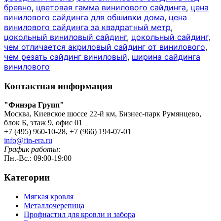
бревно
,
цветовая гамма винилового сайдинга
,
цена
винилового сайдинга для обшивки дома
,
цена
винилового сайдинга за квадратный метр
,
цокольный виниловый сайдинг
,
цокольный сайдинг
,
чем отличается акриловый сайдинг от винилового
,
чем резать сайдинг виниловый
,
ширина сайдинга
винилового
Контактная информация
"Финэра Групп"
Москва, Киевское шоссе 22-й км, Бизнес-парк Румянцево,
блок Б, этаж 9, офис 01
+7 (495) 960-10-28, +7 (966) 194-07-01
info@fin-era.ru
График работы:
Пн.-Вс.: 09:00-19:00
Категории
Мягкая кровля
Металлочерепица
Профнастил для кровли и забора