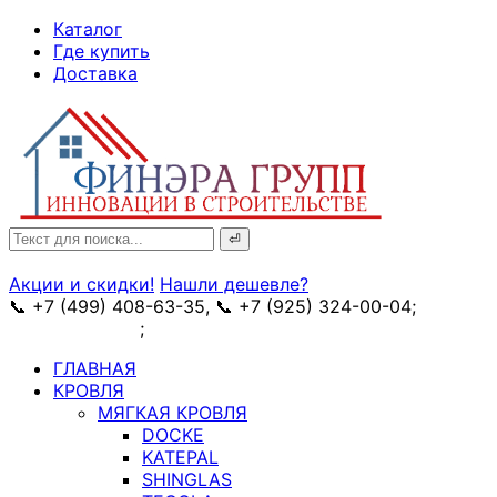
↓
Каталог
Skip
Где купить
to
Доставка
Main
Content
Search
for:
Акции и скидки!
Нашли дешевле?
📞 +7 (499) 408-63-35, 📞 +7 (925) 324-00-04;
➥
схема проезда
;
✉ e-mail: info@fin-era.ru
ГЛАВНАЯ
КРОВЛЯ
МЯГКАЯ КРОВЛЯ
DOCKE
KATEPAL
SHINGLAS