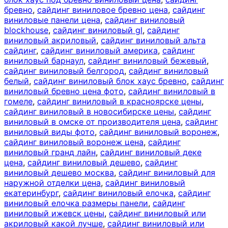
бревно
,
сайдинг виниловое бревно цена
,
сайдинг
виниловые панели цена
,
сайдинг виниловый
blockhouse
,
сайдинг виниловый gl
,
сайдинг
виниловый акриловый
,
сайдинг виниловый альта
сайдинг
,
сайдинг виниловый америка
,
сайдинг
виниловый барнаул
,
сайдинг виниловый бежевый
,
сайдинг виниловый белгород
,
сайдинг виниловый
белый
,
сайдинг виниловый блок хаус бревно
,
сайдинг
виниловый бревно цена фото
,
сайдинг виниловый в
гомеле
,
сайдинг виниловый в красноярске цены
,
сайдинг виниловый в новосибирске цены
,
сайдинг
виниловый в омске от производителя цена
,
сайдинг
виниловый виды фото
,
сайдинг виниловый воронеж
,
сайдинг виниловый воронеж цена
,
сайдинг
виниловый гранд лайн
,
сайдинг виниловый деке
цена
,
сайдинг виниловый дешево
,
сайдинг
виниловый дешево москва
,
сайдинг виниловый для
наружной отделки цена
,
сайдинг виниловый
екатеринбург
,
сайдинг виниловый елочка
,
сайдинг
виниловый елочка размеры панели
,
сайдинг
виниловый ижевск цены
,
сайдинг виниловый или
акриловый какой лучше
,
сайдинг виниловый или