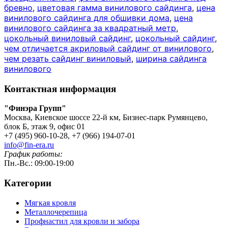
бревно
,
цветовая гамма винилового сайдинга
,
цена
винилового сайдинга для обшивки дома
,
цена
винилового сайдинга за квадратный метр
,
цокольный виниловый сайдинг
,
цокольный сайдинг
,
чем отличается акриловый сайдинг от винилового
,
чем резать сайдинг виниловый
,
ширина сайдинга
винилового
Контактная информация
"Финэра Групп"
Москва, Киевское шоссе 22-й км, Бизнес-парк Румянцево,
блок Б, этаж 9, офис 01
+7 (495) 960-10-28, +7 (966) 194-07-01
info@fin-era.ru
График работы:
Пн.-Вс.: 09:00-19:00
Категории
Мягкая кровля
Металлочерепица
Профнастил для кровли и забора