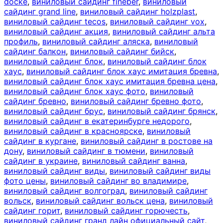
docke
,
виниловый сайдинг fineber
,
виниловый
сайдинг grand line
,
виниловый сайдинг holzplast
,
виниловый сайдинг tecos
,
виниловый сайдинг vox
,
виниловый сайдинг акция
,
виниловый сайдинг альта
профиль
,
виниловый сайдинг аляска
,
виниловый
сайдинг балкон
,
виниловый сайдинг бийск
,
виниловый сайдинг блок
,
виниловый сайдинг блок
хаус
,
виниловый сайдинг блок хаус имитация бревна
,
виниловый сайдинг блок хаус имитация бревна цена
,
виниловый сайдинг блок хаус фото
,
виниловый
сайдинг бревно
,
виниловый сайдинг бревно фото
,
виниловый сайдинг брус
,
виниловый сайдинг брянск
,
виниловый сайдинг в екатеринбурге недорого
,
виниловый сайдинг в красноярске
,
виниловый
сайдинг в кургане
,
виниловый сайдинг в ростове на
дону
,
виниловый сайдинг в тюмени
,
виниловый
сайдинг в украине
,
виниловый сайдинг ванна
,
виниловый сайдинг виды
,
виниловый сайдинг виды
фото цены
,
виниловый сайдинг во владимире
,
виниловый сайдинг волгоград
,
виниловый сайдинг
вольск
,
виниловый сайдинг вольск цена
,
виниловый
сайдинг горит
,
виниловый сайдинг горючесть
,
виниловый сайдинг гранд лайн официальный сайт
,