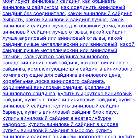
монтируют виниловый сайдинг
,
как обшивать
виниловым сайдингом
,
как соединить виниловый
сайдинг без соединителя
,
какой виниловый сайдинг
выбрать
,
какой виниловый сайдинг лучше
,
какой
виниловый сайдинг лучше для обшивки дома
,
какой
виниловый сайдинг лучше отзывы
,
какой сайдинг
лучше акриловый или виниловый отзывы
,
какой
сайдинг лучше металлический или виниловый
,
какой
сайдинг лучше металлический или виниловый
отзывы
,
калькулятор сайдинга винилового
,
канадский виниловый сайдинг
,
каталог винилового
сайдинга
,
комплектующие для сайдинга винилового
,
комплектующие для сайдинга винилового цена
,
корабельная доска винилового сайдинга
,
коричневый виниловый сайдинг
,
крепление
винилового сайдинга
,
купить в иркутске виниловый
сайдинг
,
купить в тюмени виниловый сайдинг
,
купить
виниловый сайдинг
,
купить виниловый сайдинг
барнаул
,
купить виниловый сайдинг блок хаус
,
купить виниловый сайдинг в екатеринбурге
недорого
,
купить виниловый сайдинг в кирове
,
купить виниловый сайдинг в москве
,
купить
виниловый сайдинг в нижнем новгороде цена
,
купить