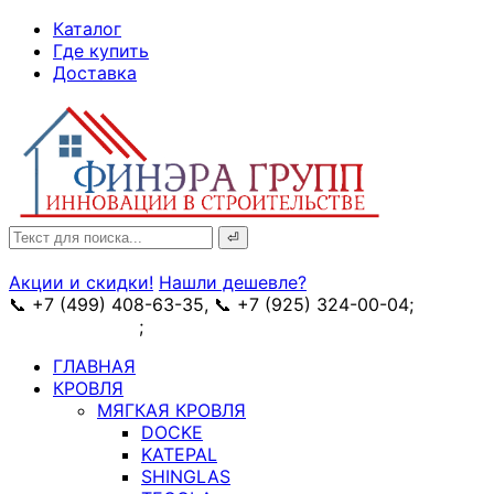
↓
Каталог
Skip
Где купить
to
Доставка
Main
Content
Search
for:
Акции и скидки!
Нашли дешевле?
📞 +7 (499) 408-63-35, 📞 +7 (925) 324-00-04;
➥
схема проезда
;
✉ e-mail: info@fin-era.ru
ГЛАВНАЯ
КРОВЛЯ
МЯГКАЯ КРОВЛЯ
DOCKE
KATEPAL
SHINGLAS