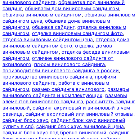
винилового сайдинга
,
обрешетка под виниловый
сайдинг
,
обшиваем дом виниловым сайдингом
,
обшивка виниловым сайдингом
,
обшивка виниловым
сайдингом цена
,
обшивка дома виниловым
сайдингом
,
обшивка сайдинг
,
отделка виниловым
сайдингом
,
отделка виниловым сайдингом фото
,
отделка виниловым сайдингом цена
,
отделка дома
виниловым сайдингом фото
,
отделка домов
виниловым сайдингом
,
отделка фасада виниловым
сайдингом
,
отличие винилового сайдинга от
акрилового
,
плюсы винилового сайдинга
,
производители винилового сайдинга в россии
,
производство винилового сайдинга
,
профили
винилового сайдинга
,
работа с виниловым
сайдингом
,
размер сайдинга винилового
,
размеры
винилового сайдинга и комплектующих
,
размеры
элементов винилового сайдинга
,
рассчитать сайдинг
виниловый
,
сайдинг акриловый и виниловый в чем
разница
,
сайдинг акриловый или виниловый отзывы
,
сайдинг блок хаус
,
сайдинг блок хаус виниловый
купить в спб
,
сайдинг блок хаус виниловый цена
,
сайдинг блок хаус под бревно виниловый
,
сайдинг
блок хаус под бревно виниловый цена
,
сайдинг