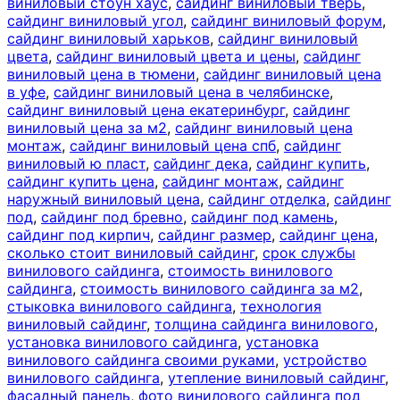
виниловый стоун хаус
,
сайдинг виниловый тверь
,
сайдинг виниловый угол
,
сайдинг виниловый форум
,
сайдинг виниловый харьков
,
сайдинг виниловый
цвета
,
сайдинг виниловый цвета и цены
,
сайдинг
виниловый цена в тюмени
,
сайдинг виниловый цена
в уфе
,
сайдинг виниловый цена в челябинске
,
сайдинг виниловый цена екатеринбург
,
сайдинг
виниловый цена за м2
,
сайдинг виниловый цена
монтаж
,
сайдинг виниловый цена спб
,
сайдинг
виниловый ю пласт
,
сайдинг дека
,
сайдинг купить
,
сайдинг купить цена
,
сайдинг монтаж
,
сайдинг
наружный виниловый цена
,
сайдинг отделка
,
сайдинг
под
,
сайдинг под бревно
,
сайдинг под камень
,
сайдинг под кирпич
,
сайдинг размер
,
сайдинг цена
,
сколько стоит виниловый сайдинг
,
срок службы
винилового сайдинга
,
стоимость винилового
сайдинга
,
стоимость винилового сайдинга за м2
,
стыковка винилового сайдинга
,
технология
виниловый сайдинг
,
толщина сайдинга винилового
,
установка винилового сайдинга
,
установка
винилового сайдинга своими руками
,
устройство
винилового сайдинга
,
утепление виниловый сайдинг
,
фасадный панель
,
фото винилового сайдинга под