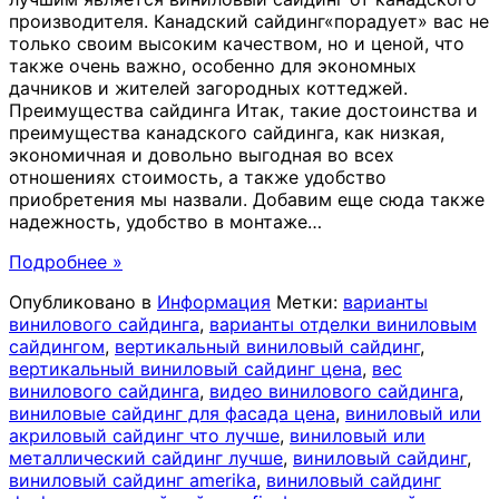
производителя. Канадский сайдинг«порадует» вас не
только своим высоким качеством, но и ценой, что
также очень важно, особенно для экономных
дачников и жителей загородных коттеджей.
Преимущества сайдинга Итак, такие достоинства и
преимущества канадского сайдинга, как низкая,
экономичная и довольно выгодная во всех
отношениях стоимость, а также удобство
приобретения мы назвали. Добавим еще сюда также
надежность, удобство в монтаже
…
Подробнее »
Опубликовано в
Информация
Метки:
варианты
винилового сайдинга
,
варианты отделки виниловым
сайдингом
,
вертикальный виниловый сайдинг
,
вертикальный виниловый сайдинг цена
,
вес
винилового сайдинга
,
видео винилового сайдинга
,
виниловые сайдинг для фасада цена
,
виниловый или
акриловый сайдинг что лучше
,
виниловый или
металлический сайдинг лучше
,
виниловый сайдинг
,
виниловый сайдинг amerika
,
виниловый сайдинг