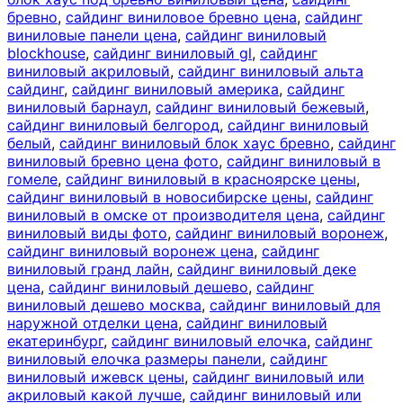
бревно
,
сайдинг виниловое бревно цена
,
сайдинг
виниловые панели цена
,
сайдинг виниловый
blockhouse
,
сайдинг виниловый gl
,
сайдинг
виниловый акриловый
,
сайдинг виниловый альта
сайдинг
,
сайдинг виниловый америка
,
сайдинг
виниловый барнаул
,
сайдинг виниловый бежевый
,
сайдинг виниловый белгород
,
сайдинг виниловый
белый
,
сайдинг виниловый блок хаус бревно
,
сайдинг
виниловый бревно цена фото
,
сайдинг виниловый в
гомеле
,
сайдинг виниловый в красноярске цены
,
сайдинг виниловый в новосибирске цены
,
сайдинг
виниловый в омске от производителя цена
,
сайдинг
виниловый виды фото
,
сайдинг виниловый воронеж
,
сайдинг виниловый воронеж цена
,
сайдинг
виниловый гранд лайн
,
сайдинг виниловый деке
цена
,
сайдинг виниловый дешево
,
сайдинг
виниловый дешево москва
,
сайдинг виниловый для
наружной отделки цена
,
сайдинг виниловый
екатеринбург
,
сайдинг виниловый елочка
,
сайдинг
виниловый елочка размеры панели
,
сайдинг
виниловый ижевск цены
,
сайдинг виниловый или
акриловый какой лучше
,
сайдинг виниловый или