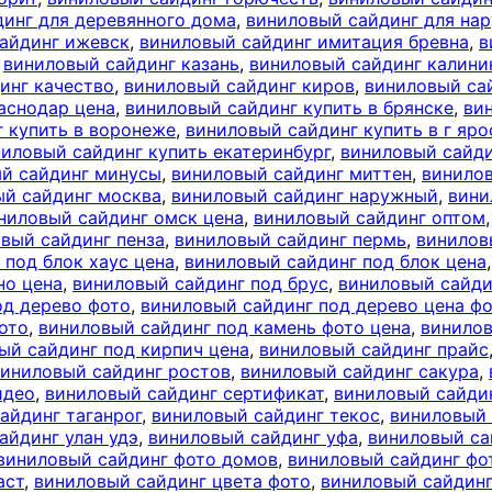
инг для деревянного дома
,
виниловый сайдинг для на
айдинг ижевск
,
виниловый сайдинг имитация бревна
,
в
,
виниловый сайдинг казань
,
виниловый сайдинг калини
инг качество
,
виниловый сайдинг киров
,
виниловый са
аснодар цена
,
виниловый сайдинг купить в брянске
,
ви
 купить в воронеже
,
виниловый сайдинг купить в г яро
иловый сайдинг купить екатеринбург
,
виниловый сайди
й сайдинг минусы
,
виниловый сайдинг миттен
,
винило
ый сайдинг москва
,
виниловый сайдинг наружный
,
вини
ниловый сайдинг омск цена
,
виниловый сайдинг оптом
вый сайдинг пенза
,
виниловый сайдинг пермь
,
винилов
 под блок хаус цена
,
виниловый сайдинг под блок цена
но цена
,
виниловый сайдинг под брус
,
виниловый сайди
од дерево фото
,
виниловый сайдинг под дерево цена ф
ото
,
виниловый сайдинг под камень фото цена
,
винилов
ый сайдинг под кирпич цена
,
виниловый сайдинг прайс
виниловый сайдинг ростов
,
виниловый сайдинг сакура
,
идео
,
виниловый сайдинг сертификат
,
виниловый сайди
айдинг таганрог
,
виниловый сайдинг текос
,
виниловый 
айдинг улан удэ
,
виниловый сайдинг уфа
,
виниловый са
виниловый сайдинг фото домов
,
виниловый сайдинг фо
аст
,
виниловый сайдинг цвета фото
,
виниловый сайдинг