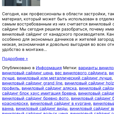
Сегодня, как профессионалы в области застройки, так
материал, который может быть использован в отделке
самым востребованным из них считается виниловый са
сайдинг Мы сегодня решили разобраться, почему имен
виниловый сайдинг от канадского производителя. Кан
особенно для экономных дачников и жителей загород
низкая, экономичная и довольно выгодная во всех о
удобство в монтаже
…
Подробнее »
Опубликовано в
Информация
Метки:
варианты винило
виниловый сайдинг цена
,
вес винилового сайдинга
,
ви
лучше
,
виниловый или металлический сайдинг лучше
,
виниловый сайдинг grand line
,
виниловый сайдинг holz
профиль
,
виниловый сайдинг аляска
,
виниловый сайди
сайдинг блок хаус имитация бревна
,
виниловый сайди
виниловый сайдинг бревно фото
,
виниловый сайдинг 
красноярске
,
виниловый сайдинг в кургане
,
виниловый
ванна
,
виниловый сайдинг виды
,
виниловый сайдинг в
виниловый сайдинг вольск цена
,
виниловый сайдинг г