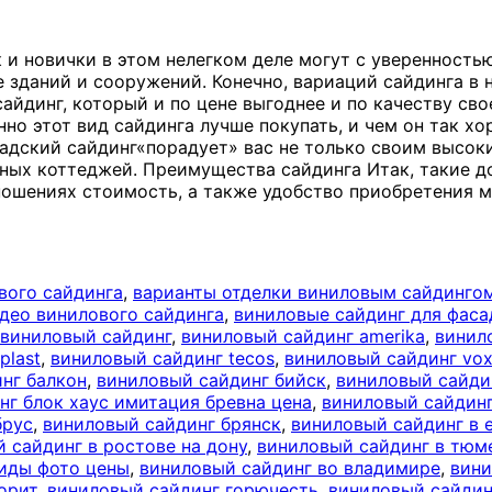
 и новички в этом нелегком деле могут с уверенностью
 зданий и сооружений. Конечно, вариаций сайдинга в
йдинг, который и по цене выгоднее и по качеству сво
но этот вид сайдинга лучше покупать, и чем он так хо
адский сайдинг«порадует» вас не только своим высоки
ных коттеджей. Преимущества сайдинга Итак, такие д
тношениях стоимость, а также удобство приобретения 
вого сайдинга
,
варианты отделки виниловым сайдинго
део винилового сайдинга
,
виниловые сайдинг для фаса
виниловый сайдинг
,
виниловый сайдинг amerika
,
винил
plast
,
виниловый сайдинг tecos
,
виниловый сайдинг vo
нг балкон
,
виниловый сайдинг бийск
,
виниловый сайди
нг блок хаус имитация бревна цена
,
виниловый сайдинг
брус
,
виниловый сайдинг брянск
,
виниловый сайдинг в 
 сайдинг в ростове на дону
,
виниловый сайдинг в тюм
иды фото цены
,
виниловый сайдинг во владимире
,
вини
орит
,
виниловый сайдинг горючесть
,
виниловый сайдин