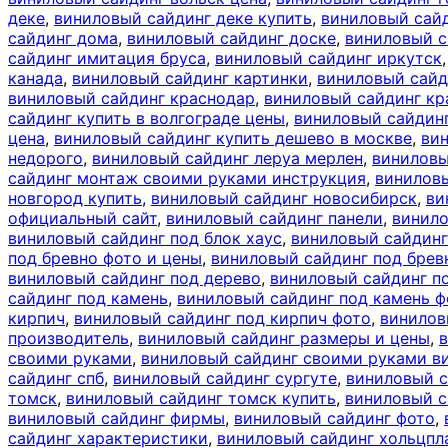
деке
,
виниловый сайдинг деке купить
,
виниловый сайд
сайдинг дома
,
виниловый сайдинг доске
,
виниловый с
сайдинг имитация бруса
,
виниловый сайдинг иркутск
канада
,
виниловый сайдинг картинки
,
виниловый сайд
виниловый сайдинг краснодар
,
виниловый сайдинг кр
сайдинг купить в волгограде цены
,
виниловый сайдинг
цена
,
виниловый сайдинг купить дешево в москве
,
вин
недорого
,
виниловый сайдинг леруа мерлен
,
виниловы
сайдинг монтаж своими руками инструкция
,
винилов
новгород купить
,
виниловый сайдинг новосибирск
,
ви
официальный сайт
,
виниловый сайдинг панели
,
винило
виниловый сайдинг под блок хаус
,
виниловый сайдинг
под бревно фото и цены
,
виниловый сайдинг под брев
виниловый сайдинг под дерево
,
виниловый сайдинг п
сайдинг под камень
,
виниловый сайдинг под камень ф
кирпич
,
виниловый сайдинг под кирпич фото
,
винилов
производитель
,
виниловый сайдинг размеры и цены
,
своими руками
,
виниловый сайдинг своими руками в
сайдинг спб
,
виниловый сайдинг сургуте
,
виниловый с
томск
,
виниловый сайдинг томск купить
,
виниловый с
виниловый сайдинг фирмы
,
виниловый сайдинг фото
,
сайдинг характеристики
,
виниловый сайдинг хольцпл