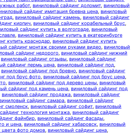
ружных работ
,
виниловый сайдинг доломит
,
виниловый
иниловый сайдинг имитация бревна цена
,
виниловый
нград
,
виниловый сайдинг камень
,
виниловый сайдинг
йдинг кирпич
,
виниловый сайдинг корабельный брус
,
ниловый сайдинг купить в волгограде
,
виниловый
славле
,
виниловый сайдинг купить в екатеринбурге
нг купить краснодар
,
виниловый сайдинг купить
вый сайдинг монтаж своими руками видео
,
виниловый
ловый сайдинг недорого
,
виниловый сайдинг нижний
,
виниловый сайдинг отзывы
,
виниловый сайдинг
ый сайдинг пермь цена
,
виниловый сайдинг под
,
,
виниловый сайдинг под бревно
,
виниловый сайдинг
нг под брус фото
,
виниловый сайдинг под брус цена
,
ото
,
виниловый сайдинг под дерево цены
,
виниловый
ый сайдинг под камень цена
,
виниловый сайдинг под
,
виниловый сайдинг продажа
,
виниловый сайдинг
виниловый сайдинг самара
,
виниловый сайдинг
нг смоленск
,
виниловый сайдинг софит
,
виниловый
сайдинг технология монтажа
,
виниловый сайдинг
йдинг файнбир
,
виниловый сайдинг фасады
,
то и цена
,
виниловый сайдинг хабаровск
,
виниловый
 цвета фото домов
,
виниловый сайдинг цена
,