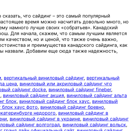
 сказать, что сайдинг – это самый популярный
 настоящее время можно насчитать довольно много, но
ему намного лучше своих «собратьев». Канадский
рош. Для начала, скажем, что самым лучшим является
м качеством, но и ценой, что также очень важно,
остоинства и преимущества канадского сайдинга, как
мы назвали. Добавим еще сюда также надежность,
м
,
вертикальный виниловый сайдинг
,
вертикальный
да цена
,
виниловый или акриловый сайдинг что
овый сайдинг docke
,
виниловый сайдинг fineber
,
x
,
виниловый сайдинг акция
,
виниловый сайдинг альта
нг блок
,
виниловый сайдинг блок хаус
,
виниловый
 блок хаус фото
,
виниловый сайдинг бревно
,
екатеринбурге недорого
,
виниловый сайдинг в
ени
,
виниловый сайдинг в украине
,
виниловый сайдинг
ловый сайдинг волгоград
,
виниловый сайдинг вольск
,
г гранд лайн официальный сайт
,
виниловый сайдинг