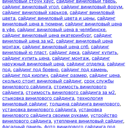
виниловый стоун хаус
,
сайдинг виниловый тверь
,
сайдинг виниловый угол
,
сайдинг виниловый форум
,
сайдинг виниловый харьков
,
сайдинг виниловый
цвета
,
сайдинг виниловый цвета и цены
,
сайдинг
виниловый цена в тюмени
,
сайдинг виниловый цена
в уфе
,
сайдинг виниловый цена в челябинске
,
сайдинг виниловый цена екатеринбург
,
сайдинг
виниловый цена за м2
,
сайдинг виниловый цена
монтаж
,
сайдинг виниловый цена спб
,
сайдинг
виниловый ю пласт
,
сайдинг дека
,
сайдинг купить
,
сайдинг купить цена
,
сайдинг монтаж
,
сайдинг
наружный виниловый цена
,
сайдинг отделка
,
сайдинг
под
,
сайдинг под бревно
,
сайдинг под камень
,
сайдинг под кирпич
,
сайдинг размер
,
сайдинг цена
,
сколько стоит виниловый сайдинг
,
срок службы
винилового сайдинга
,
стоимость винилового
сайдинга
,
стоимость винилового сайдинга за м2
,
стыковка винилового сайдинга
,
технология
виниловый сайдинг
,
толщина сайдинга винилового
,
установка винилового сайдинга
,
установка
винилового сайдинга своими руками
,
устройство
винилового сайдинга
,
утепление виниловый сайдинг
,
фасадный панель
,
фото винилового сайдинга под