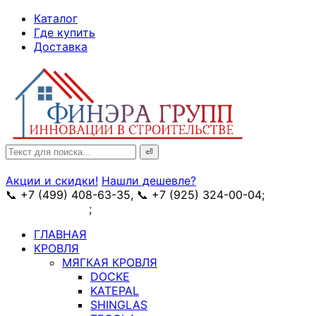
↓
Каталог
Skip
Где купить
to
Доставка
Main
Content
Search
for:
Акции и скидки!
Нашли дешевле?
📞 +7 (499) 408-63-35, 📞 +7 (925) 324-00-04;
➥
схема проезда
;
✉ e-mail: info@fin-era.ru
ГЛАВНАЯ
КРОВЛЯ
МЯГКАЯ КРОВЛЯ
DOCKE
KATEPAL
SHINGLAS