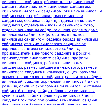
винилового сайдинга
,
обрешетка под виниловый
сайдинг
,
обшиваем дом виниловым сайдингом
,
обшивка виниловым сайдингом
,
обшивка виниловым
сайдингом цена
,
обшивка дома виниловым
сайдингом
,
обшивка сайдинг
,
отделка виниловым
сайдингом
,
отделка виниловым сайдингом фото
,
отделка виниловым сайдингом цена
,
отделка дома
виниловым сайдингом фото
,
отделка домов
виниловым сайдингом
,
отделка фасада виниловым
сайдингом
,
отличие винилового сайдинга от
акрилового
,
плюсы винилового сайдинга
,
производители винилового сайдинга в россии
,
производство винилового сайдинга
,
профили
винилового сайдинга
,
работа с виниловым
сайдингом
,
размер сайдинга винилового
,
размеры
винилового сайдинга и комплектующих
,
размеры
элементов винилового сайдинга
,
рассчитать сайдинг
виниловый
,
сайдинг акриловый и виниловый в чем
разница
,
сайдинг акриловый или виниловый отзывы
,
сайдинг блок хаус
,
сайдинг блок хаус виниловый
купить в спб
,
сайдинг блок хаус виниловый цена
,
сайдинг блок хаус под бревно виниловый
,
сайдинг
блок хаус под бревно виниловый цена
,
сайдинг