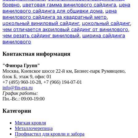
бревно
,
цветовая гамма винилового сайдинга
,
цена
винилового сайдинга для обшивки дома
,
цена
винилового сайдинга за квадратный метр
,
цокольный виниловый сайдинг
,
цокольный сайдинг
,
чем отличается акриловый сайдинг от винилового
,
чем резать сайдинг виниловый
,
ширина сайдинга
винилового
Контактная информация
"Финэра Групп"
Москва, Киевское шоссе 22-й км, Бизнес-парк Румянцево,
блок Б, этаж 9, офис 01
+7 (495) 960-10-28, +7 (966) 194-07-01
info@fin-era.ru
График работы:
Пн.-Вс.: 09:00-19:00
Категории
Мягкая кровля
Металлочерепица
Профнастил для кровли и забора