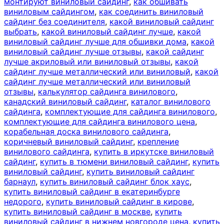
монтируют виниловый сайдинг
,
как обшивать
виниловым сайдингом
,
как соединить виниловый
сайдинг без соединителя
,
какой виниловый сайдинг
выбрать
,
какой виниловый сайдинг лучше
,
какой
виниловый сайдинг лучше для обшивки дома
,
какой
виниловый сайдинг лучше отзывы
,
какой сайдинг
лучше акриловый или виниловый отзывы
,
какой
сайдинг лучше металлический или виниловый
,
какой
сайдинг лучше металлический или виниловый
отзывы
,
калькулятор сайдинга винилового
,
канадский виниловый сайдинг
,
каталог винилового
сайдинга
,
комплектующие для сайдинга винилового
,
комплектующие для сайдинга винилового цена
,
корабельная доска винилового сайдинга
,
коричневый виниловый сайдинг
,
крепление
винилового сайдинга
,
купить в иркутске виниловый
сайдинг
,
купить в тюмени виниловый сайдинг
,
купить
виниловый сайдинг
,
купить виниловый сайдинг
барнаул
,
купить виниловый сайдинг блок хаус
,
купить виниловый сайдинг в екатеринбурге
недорого
,
купить виниловый сайдинг в кирове
,
купить виниловый сайдинг в москве
,
купить
виниловый сайдинг в нижнем новгороде цена
,
купить