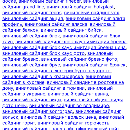
docke
,
виниловый сайдинг fineber
,
виниловый
сайдинг grand line
,
виниловый сайдинг holzplast
,
виниловый сайдинг tecos
,
виниловый сайдинг vox
,
виниловый сайдинг акция
,
виниловый сайдинг альта
профиль
,
виниловый сайдинг аляска
,
виниловый
сайдинг балкон
,
виниловый сайдинг бийск
,
виниловый сайдинг блок
,
виниловый сайдинг блок
хаус
,
виниловый сайдинг блок хаус имитация бревна
,
виниловый сайдинг блок хаус имитация бревна цена
,
виниловый сайдинг блок хаус фото
,
виниловый
сайдинг бревно
,
виниловый сайдинг бревно фото
,
виниловый сайдинг брус
,
виниловый сайдинг брянск
,
виниловый сайдинг в екатеринбурге недорого
,
виниловый сайдинг в красноярске
,
виниловый
сайдинг в кургане
,
виниловый сайдинг в ростове на
дону
,
виниловый сайдинг в тюмени
,
виниловый
сайдинг в украине
,
виниловый сайдинг ванна
,
виниловый сайдинг виды
,
виниловый сайдинг виды
фото цены
,
виниловый сайдинг во владимире
,
виниловый сайдинг волгоград
,
виниловый сайдинг
вольск
,
виниловый сайдинг вольск цена
,
виниловый
сайдинг горит
,
виниловый сайдинг горючесть
,
виниловый сайдинг гранд лайн официальный сайт
,