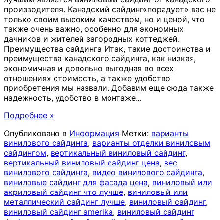
производителя. Канадский сайдинг«порадует» вас не
только своим высоким качеством, но и ценой, что
также очень важно, особенно для экономных
дачников и жителей загородных коттеджей.
Преимущества сайдинга Итак, такие достоинства и
преимущества канадского сайдинга, как низкая,
экономичная и довольно выгодная во всех
отношениях стоимость, а также удобство
приобретения мы назвали. Добавим еще сюда также
надежность, удобство в монтаже
…
Подробнее »
Опубликовано в
Информация
Метки:
варианты
винилового сайдинга
,
варианты отделки виниловым
сайдингом
,
вертикальный виниловый сайдинг
,
вертикальный виниловый сайдинг цена
,
вес
винилового сайдинга
,
видео винилового сайдинга
,
виниловые сайдинг для фасада цена
,
виниловый или
акриловый сайдинг что лучше
,
виниловый или
металлический сайдинг лучше
,
виниловый сайдинг
,
виниловый сайдинг amerika
,
виниловый сайдинг