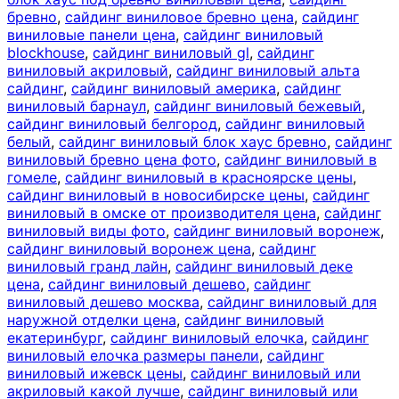
бревно
,
сайдинг виниловое бревно цена
,
сайдинг
виниловые панели цена
,
сайдинг виниловый
blockhouse
,
сайдинг виниловый gl
,
сайдинг
виниловый акриловый
,
сайдинг виниловый альта
сайдинг
,
сайдинг виниловый америка
,
сайдинг
виниловый барнаул
,
сайдинг виниловый бежевый
,
сайдинг виниловый белгород
,
сайдинг виниловый
белый
,
сайдинг виниловый блок хаус бревно
,
сайдинг
виниловый бревно цена фото
,
сайдинг виниловый в
гомеле
,
сайдинг виниловый в красноярске цены
,
сайдинг виниловый в новосибирске цены
,
сайдинг
виниловый в омске от производителя цена
,
сайдинг
виниловый виды фото
,
сайдинг виниловый воронеж
,
сайдинг виниловый воронеж цена
,
сайдинг
виниловый гранд лайн
,
сайдинг виниловый деке
цена
,
сайдинг виниловый дешево
,
сайдинг
виниловый дешево москва
,
сайдинг виниловый для
наружной отделки цена
,
сайдинг виниловый
екатеринбург
,
сайдинг виниловый елочка
,
сайдинг
виниловый елочка размеры панели
,
сайдинг
виниловый ижевск цены
,
сайдинг виниловый или
акриловый какой лучше
,
сайдинг виниловый или