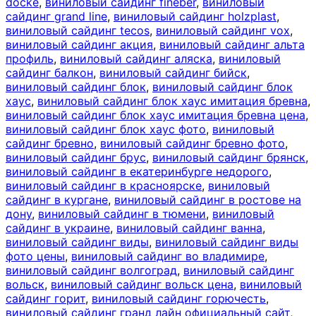
docke
,
виниловый сайдинг fineber
,
виниловый
сайдинг grand line
,
виниловый сайдинг holzplast
,
виниловый сайдинг tecos
,
виниловый сайдинг vox
,
виниловый сайдинг акция
,
виниловый сайдинг альта
профиль
,
виниловый сайдинг аляска
,
виниловый
сайдинг балкон
,
виниловый сайдинг бийск
,
виниловый сайдинг блок
,
виниловый сайдинг блок
хаус
,
виниловый сайдинг блок хаус имитация бревна
,
виниловый сайдинг блок хаус имитация бревна цена
,
виниловый сайдинг блок хаус фото
,
виниловый
сайдинг бревно
,
виниловый сайдинг бревно фото
,
виниловый сайдинг брус
,
виниловый сайдинг брянск
,
виниловый сайдинг в екатеринбурге недорого
,
виниловый сайдинг в красноярске
,
виниловый
сайдинг в кургане
,
виниловый сайдинг в ростове на
дону
,
виниловый сайдинг в тюмени
,
виниловый
сайдинг в украине
,
виниловый сайдинг ванна
,
виниловый сайдинг виды
,
виниловый сайдинг виды
фото цены
,
виниловый сайдинг во владимире
,
виниловый сайдинг волгоград
,
виниловый сайдинг
вольск
,
виниловый сайдинг вольск цена
,
виниловый
сайдинг горит
,
виниловый сайдинг горючесть
,
виниловый сайдинг гранд лайн официальный сайт
,