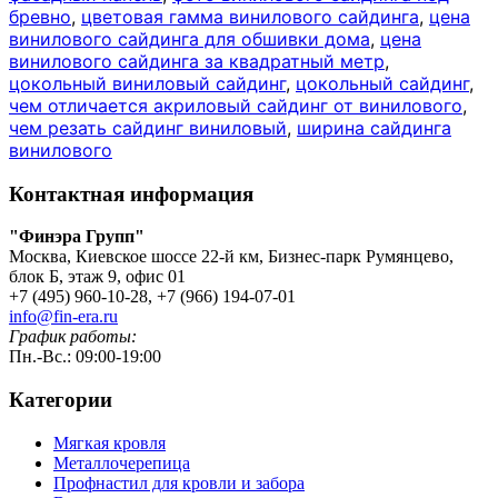
бревно
,
цветовая гамма винилового сайдинга
,
цена
винилового сайдинга для обшивки дома
,
цена
винилового сайдинга за квадратный метр
,
цокольный виниловый сайдинг
,
цокольный сайдинг
,
чем отличается акриловый сайдинг от винилового
,
чем резать сайдинг виниловый
,
ширина сайдинга
винилового
Контактная информация
"Финэра Групп"
Москва, Киевское шоссе 22-й км, Бизнес-парк Румянцево,
блок Б, этаж 9, офис 01
+7 (495) 960-10-28, +7 (966) 194-07-01
info@fin-era.ru
График работы:
Пн.-Вс.: 09:00-19:00
Категории
Мягкая кровля
Металлочерепица
Профнастил для кровли и забора