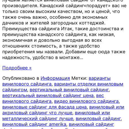
производителя. Канадский сайдинг«порадует» вас не
только своим высоким качеством, но и ценой, что
также очень важно, особенно для экономных
дачников и жителей загородных коттеджей.
Преимущества сайдинга Итак, такие достоинства и
преимущества канадского сайдинга, как низкая,
экономичная и довольно выгодная во всех
отношениях стоимость, а также удобство
приобретения мы назвали. Добавим еще сюда также
надежность, удобство в монтаже
…
Подробнее »
Опубликовано в
Информация
Метки:
варианты
винилового сайдинга
,
варианты отделки виниловым
сайдингом
,
вертикальный виниловый сайдинг
,
вертикальный виниловый сайдинг цена
,
вес
винилового сайдинга
,
видео винилового сайдинга
,
виниловые сайдинг для фасада цена
,
виниловый или
акриловый сайдинг что лучше
,
виниловый или
металлический сайдинг лучше
,
виниловый сайдинг
,
виниловый сайдинг amerika
,
виниловый сайдинг