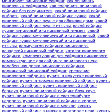
монтируют виниловый сайдинг
,
как обшивать
виниловым сайдингом
,
как соединить виниловый
сайдинг без соединителя
,
какой виниловый сайдинг
выбрать
,
какой виниловый сайдинг лучше
,
какой
виниловый сайдинг лучше для обшивки дома
,
какой
виниловый сайдинг лучше отзывы
,
какой сайдинг
лучше акриловый или виниловый отзывы
,
какой
сайдинг лучше металлический или виниловый
,
какой
сайдинг лучше металлический или виниловый
отзывы
,
калькулятор сайдинга винилового
,
канадский виниловый сайдинг
,
каталог винилового
сайдинга
,
комплектующие для сайдинга винилового
,
комплектующие для сайдинга винилового цена
,
корабельная доска винилового сайдинга
,
коричневый виниловый сайдинг
,
крепление
винилового сайдинга
,
купить в иркутске виниловый
сайдинг
,
купить в тюмени виниловый сайдинг
,
купить
виниловый сайдинг
,
купить виниловый сайдинг
барнаул
,
купить виниловый сайдинг блок хаус
,
купить виниловый сайдинг в екатеринбурге
недорого
,
купить виниловый сайдинг в кирове
,
купить виниловый сайдинг в москве
,
купить
виниловый сайдинг в нижнем новгороде цена
,
купить