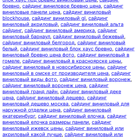
бревно
,
сайдинг виниловое бревно цена
,
сайдинг
виниловые панели цена
,
сайдинг виниловый
blockhouse
,
сайдинг виниловый gl
,
сайдинг
виниловый акриловый
,
сайдинг виниловый альта
сайдинг
,
сайдинг виниловый америка
,
сайдинг
виниловый барнаул
,
сайдинг виниловый бежевый
,
сайдинг виниловый белгород
,
сайдинг виниловый
белый
,
сайдинг виниловый блок хаус бревно
,
сайдинг
виниловый бревно цена фото
,
сайдинг виниловый в
гомеле
,
сайдинг виниловый в красноярске цены
,
сайдинг виниловый в новосибирске цены
,
сайдинг
виниловый в омске от производителя цена
,
сайдинг
виниловый виды фото
,
сайдинг виниловый воронеж
,
сайдинг виниловый воронеж цена
,
сайдинг
виниловый гранд лайн
,
сайдинг виниловый деке
цена
,
сайдинг виниловый дешево
,
сайдинг
виниловый дешево москва
,
сайдинг виниловый для
наружной отделки цена
,
сайдинг виниловый
екатеринбург
,
сайдинг виниловый елочка
,
сайдинг
виниловый елочка размеры панели
,
сайдинг
виниловый ижевск цены
,
сайдинг виниловый или
акриловый какой лучше
,
сайдинг виниловый или