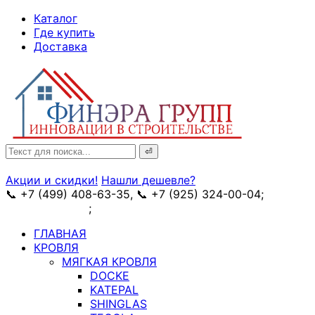
↓
Каталог
Skip
Где купить
to
Доставка
Main
Content
Search
for:
Акции и скидки!
Нашли дешевле?
📞 +7 (499) 408-63-35, 📞 +7 (925) 324-00-04;
➥
схема проезда
;
✉ e-mail: info@fin-era.ru
ГЛАВНАЯ
КРОВЛЯ
МЯГКАЯ КРОВЛЯ
DOCKE
KATEPAL
SHINGLAS