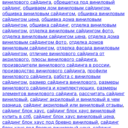
винилового сайдинга
,
обрешетка под виниловый
сайдинг
,
обшиваем дом виниловым сайдингом
,
обшивка виниловым сайдингом
,
обшивка виниловым
сайдингом цена
,
обшивка дома виниловым
сайдингом
,
обшивка сайдинг
,
отделка виниловым
сайдингом
,
отделка виниловым сайдингом фото
,
отделка виниловым сайдингом цена
,
отделка дома
виниловым сайдингом фото
,
отделка домов
виниловым сайдингом
,
отделка фасада виниловым
сайдингом
,
отличие винилового сайдинга от
акрилового
,
плюсы винилового сайдинга
,
производители винилового сайдинга в россии
,
производство винилового сайдинга
,
профили
винилового сайдинга
,
работа с виниловым
сайдингом
,
размер сайдинга винилового
,
размеры
винилового сайдинга и комплектующих
,
размеры
элементов винилового сайдинга
,
рассчитать сайдинг
виниловый
,
сайдинг акриловый и виниловый в чем
разница
,
сайдинг акриловый или виниловый отзывы
,
сайдинг блок хаус
,
сайдинг блок хаус виниловый
купить в спб
,
сайдинг блок хаус виниловый цена
,
сайдинг блок хаус под бревно виниловый
,
сайдинг
блок хаус под бревно виниловый цена
,
сайдинг