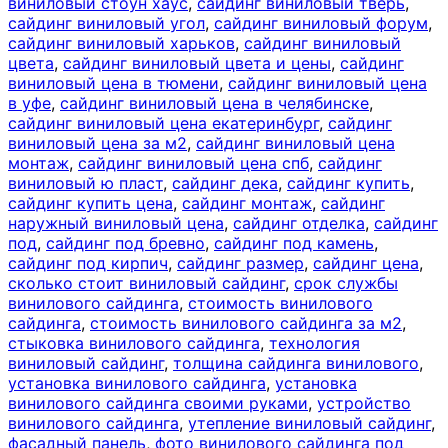
виниловый стоун хаус
,
сайдинг виниловый тверь
,
сайдинг виниловый угол
,
сайдинг виниловый форум
,
сайдинг виниловый харьков
,
сайдинг виниловый
цвета
,
сайдинг виниловый цвета и цены
,
сайдинг
виниловый цена в тюмени
,
сайдинг виниловый цена
в уфе
,
сайдинг виниловый цена в челябинске
,
сайдинг виниловый цена екатеринбург
,
сайдинг
виниловый цена за м2
,
сайдинг виниловый цена
монтаж
,
сайдинг виниловый цена спб
,
сайдинг
виниловый ю пласт
,
сайдинг дека
,
сайдинг купить
,
сайдинг купить цена
,
сайдинг монтаж
,
сайдинг
наружный виниловый цена
,
сайдинг отделка
,
сайдинг
под
,
сайдинг под бревно
,
сайдинг под камень
,
сайдинг под кирпич
,
сайдинг размер
,
сайдинг цена
,
сколько стоит виниловый сайдинг
,
срок службы
винилового сайдинга
,
стоимость винилового
сайдинга
,
стоимость винилового сайдинга за м2
,
стыковка винилового сайдинга
,
технология
виниловый сайдинг
,
толщина сайдинга винилового
,
установка винилового сайдинга
,
установка
винилового сайдинга своими руками
,
устройство
винилового сайдинга
,
утепление виниловый сайдинг
,
фасадный панель
,
фото винилового сайдинга под