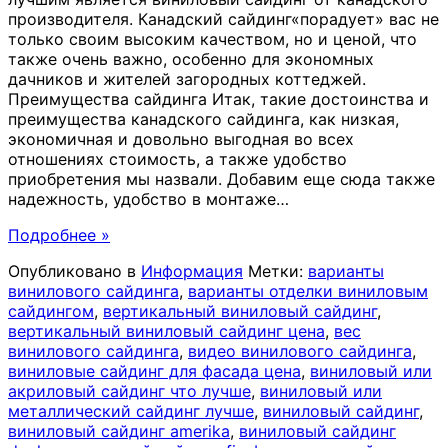
производителя. Канадский сайдинг«порадует» вас не
только своим высоким качеством, но и ценой, что
также очень важно, особенно для экономных
дачников и жителей загородных коттеджей.
Преимущества сайдинга Итак, такие достоинства и
преимущества канадского сайдинга, как низкая,
экономичная и довольно выгодная во всех
отношениях стоимость, а также удобство
приобретения мы назвали. Добавим еще сюда также
надежность, удобство в монтаже
…
Подробнее »
Опубликовано в
Информация
Метки:
варианты
винилового сайдинга
,
варианты отделки виниловым
сайдингом
,
вертикальный виниловый сайдинг
,
вертикальный виниловый сайдинг цена
,
вес
винилового сайдинга
,
видео винилового сайдинга
,
виниловые сайдинг для фасада цена
,
виниловый или
акриловый сайдинг что лучше
,
виниловый или
металлический сайдинг лучше
,
виниловый сайдинг
,
виниловый сайдинг amerika
,
виниловый сайдинг