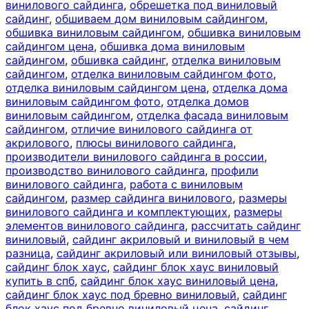
винилового сайдинга
,
обрешетка под виниловый
сайдинг
,
обшиваем дом виниловым сайдингом
,
обшивка виниловым сайдингом
,
обшивка виниловым
сайдингом цена
,
обшивка дома виниловым
сайдингом
,
обшивка сайдинг
,
отделка виниловым
сайдингом
,
отделка виниловым сайдингом фото
,
отделка виниловым сайдингом цена
,
отделка дома
виниловым сайдингом фото
,
отделка домов
виниловым сайдингом
,
отделка фасада виниловым
сайдингом
,
отличие винилового сайдинга от
акрилового
,
плюсы винилового сайдинга
,
производители винилового сайдинга в россии
,
производство винилового сайдинга
,
профили
винилового сайдинга
,
работа с виниловым
сайдингом
,
размер сайдинга винилового
,
размеры
винилового сайдинга и комплектующих
,
размеры
элементов винилового сайдинга
,
рассчитать сайдинг
виниловый
,
сайдинг акриловый и виниловый в чем
разница
,
сайдинг акриловый или виниловый отзывы
,
сайдинг блок хаус
,
сайдинг блок хаус виниловый
купить в спб
,
сайдинг блок хаус виниловый цена
,
сайдинг блок хаус под бревно виниловый
,
сайдинг
блок хаус под бревно виниловый цена
,
сайдинг