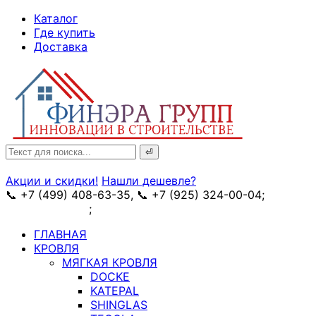
↓
Каталог
Skip
Где купить
to
Доставка
Main
Content
Search
for:
Акции и скидки!
Нашли дешевле?
📞 +7 (499) 408-63-35, 📞 +7 (925) 324-00-04;
➥
схема проезда
;
✉ e-mail: info@fin-era.ru
ГЛАВНАЯ
КРОВЛЯ
МЯГКАЯ КРОВЛЯ
DOCKE
KATEPAL
SHINGLAS