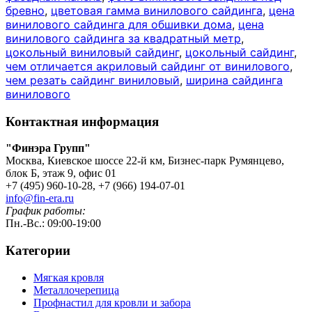
бревно
,
цветовая гамма винилового сайдинга
,
цена
винилового сайдинга для обшивки дома
,
цена
винилового сайдинга за квадратный метр
,
цокольный виниловый сайдинг
,
цокольный сайдинг
,
чем отличается акриловый сайдинг от винилового
,
чем резать сайдинг виниловый
,
ширина сайдинга
винилового
Контактная информация
"Финэра Групп"
Москва, Киевское шоссе 22-й км, Бизнес-парк Румянцево,
блок Б, этаж 9, офис 01
+7 (495) 960-10-28, +7 (966) 194-07-01
info@fin-era.ru
График работы:
Пн.-Вс.: 09:00-19:00
Категории
Мягкая кровля
Металлочерепица
Профнастил для кровли и забора