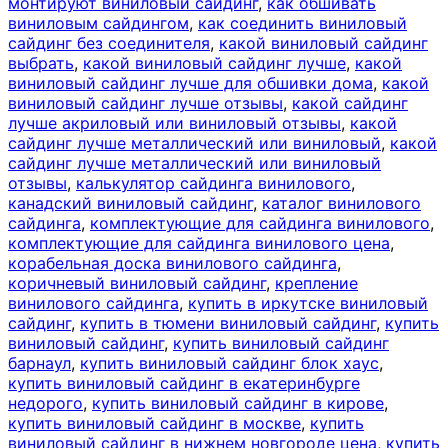
монтируют виниловый сайдинг
,
как обшивать
виниловым сайдингом
,
как соединить виниловый
сайдинг без соединителя
,
какой виниловый сайдинг
выбрать
,
какой виниловый сайдинг лучше
,
какой
виниловый сайдинг лучше для обшивки дома
,
какой
виниловый сайдинг лучше отзывы
,
какой сайдинг
лучше акриловый или виниловый отзывы
,
какой
сайдинг лучше металлический или виниловый
,
какой
сайдинг лучше металлический или виниловый
отзывы
,
калькулятор сайдинга винилового
,
канадский виниловый сайдинг
,
каталог винилового
сайдинга
,
комплектующие для сайдинга винилового
,
комплектующие для сайдинга винилового цена
,
корабельная доска винилового сайдинга
,
коричневый виниловый сайдинг
,
крепление
винилового сайдинга
,
купить в иркутске виниловый
сайдинг
,
купить в тюмени виниловый сайдинг
,
купить
виниловый сайдинг
,
купить виниловый сайдинг
барнаул
,
купить виниловый сайдинг блок хаус
,
купить виниловый сайдинг в екатеринбурге
недорого
,
купить виниловый сайдинг в кирове
,
купить виниловый сайдинг в москве
,
купить
виниловый сайдинг в нижнем новгороде цена
,
купить