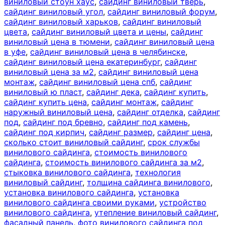
виниловый стоун хаус
,
сайдинг виниловый тверь
,
сайдинг виниловый угол
,
сайдинг виниловый форум
,
сайдинг виниловый харьков
,
сайдинг виниловый
цвета
,
сайдинг виниловый цвета и цены
,
сайдинг
виниловый цена в тюмени
,
сайдинг виниловый цена
в уфе
,
сайдинг виниловый цена в челябинске
,
сайдинг виниловый цена екатеринбург
,
сайдинг
виниловый цена за м2
,
сайдинг виниловый цена
монтаж
,
сайдинг виниловый цена спб
,
сайдинг
виниловый ю пласт
,
сайдинг дека
,
сайдинг купить
,
сайдинг купить цена
,
сайдинг монтаж
,
сайдинг
наружный виниловый цена
,
сайдинг отделка
,
сайдинг
под
,
сайдинг под бревно
,
сайдинг под камень
,
сайдинг под кирпич
,
сайдинг размер
,
сайдинг цена
,
сколько стоит виниловый сайдинг
,
срок службы
винилового сайдинга
,
стоимость винилового
сайдинга
,
стоимость винилового сайдинга за м2
,
стыковка винилового сайдинга
,
технология
виниловый сайдинг
,
толщина сайдинга винилового
,
установка винилового сайдинга
,
установка
винилового сайдинга своими руками
,
устройство
винилового сайдинга
,
утепление виниловый сайдинг
,
фасадный панель
,
фото винилового сайдинга под