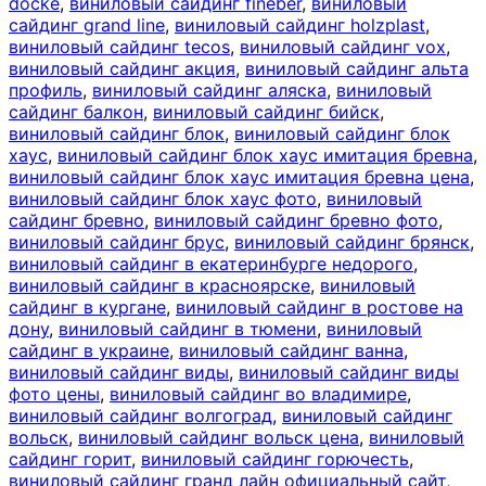
docke
,
виниловый сайдинг fineber
,
виниловый
сайдинг grand line
,
виниловый сайдинг holzplast
,
виниловый сайдинг tecos
,
виниловый сайдинг vox
,
виниловый сайдинг акция
,
виниловый сайдинг альта
профиль
,
виниловый сайдинг аляска
,
виниловый
сайдинг балкон
,
виниловый сайдинг бийск
,
виниловый сайдинг блок
,
виниловый сайдинг блок
хаус
,
виниловый сайдинг блок хаус имитация бревна
,
виниловый сайдинг блок хаус имитация бревна цена
,
виниловый сайдинг блок хаус фото
,
виниловый
сайдинг бревно
,
виниловый сайдинг бревно фото
,
виниловый сайдинг брус
,
виниловый сайдинг брянск
,
виниловый сайдинг в екатеринбурге недорого
,
виниловый сайдинг в красноярске
,
виниловый
сайдинг в кургане
,
виниловый сайдинг в ростове на
дону
,
виниловый сайдинг в тюмени
,
виниловый
сайдинг в украине
,
виниловый сайдинг ванна
,
виниловый сайдинг виды
,
виниловый сайдинг виды
фото цены
,
виниловый сайдинг во владимире
,
виниловый сайдинг волгоград
,
виниловый сайдинг
вольск
,
виниловый сайдинг вольск цена
,
виниловый
сайдинг горит
,
виниловый сайдинг горючесть
,
виниловый сайдинг гранд лайн официальный сайт
,