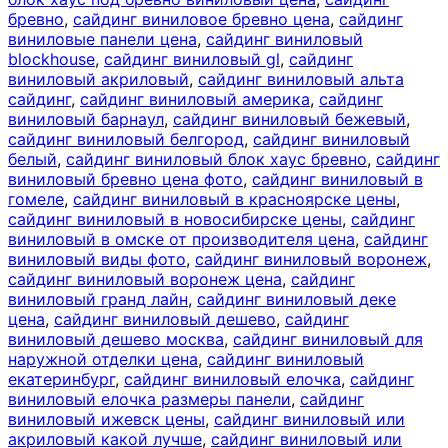
бревно
,
сайдинг виниловое бревно цена
,
сайдинг
виниловые панели цена
,
сайдинг виниловый
blockhouse
,
сайдинг виниловый gl
,
сайдинг
виниловый акриловый
,
сайдинг виниловый альта
сайдинг
,
сайдинг виниловый америка
,
сайдинг
виниловый барнаул
,
сайдинг виниловый бежевый
,
сайдинг виниловый белгород
,
сайдинг виниловый
белый
,
сайдинг виниловый блок хаус бревно
,
сайдинг
виниловый бревно цена фото
,
сайдинг виниловый в
гомеле
,
сайдинг виниловый в красноярске цены
,
сайдинг виниловый в новосибирске цены
,
сайдинг
виниловый в омске от производителя цена
,
сайдинг
виниловый виды фото
,
сайдинг виниловый воронеж
,
сайдинг виниловый воронеж цена
,
сайдинг
виниловый гранд лайн
,
сайдинг виниловый деке
цена
,
сайдинг виниловый дешево
,
сайдинг
виниловый дешево москва
,
сайдинг виниловый для
наружной отделки цена
,
сайдинг виниловый
екатеринбург
,
сайдинг виниловый елочка
,
сайдинг
виниловый елочка размеры панели
,
сайдинг
виниловый ижевск цены
,
сайдинг виниловый или
акриловый какой лучше
,
сайдинг виниловый или