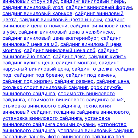
виниловый стоун хаус
,
сайдинг виниловый тверь
,
сайдинг виниловый угол
,
сайдинг виниловый форум
,
сайдинг виниловый харьков
,
сайдинг виниловый
цвета
,
сайдинг виниловый цвета и цены
,
сайдинг
виниловый цена в тюмени
,
сайдинг виниловый цена
в уфе
,
сайдинг виниловый цена в челябинске
,
сайдинг виниловый цена екатеринбург
,
сайдинг
виниловый цена за м2
,
сайдинг виниловый цена
монтаж
,
сайдинг виниловый цена спб
,
сайдинг
виниловый ю пласт
,
сайдинг дека
,
сайдинг купить
,
сайдинг купить цена
,
сайдинг монтаж
,
сайдинг
наружный виниловый цена
,
сайдинг отделка
,
сайдинг
под
,
сайдинг под бревно
,
сайдинг под камень
,
сайдинг под кирпич
,
сайдинг размер
,
сайдинг цена
,
сколько стоит виниловый сайдинг
,
срок службы
винилового сайдинга
,
стоимость винилового
сайдинга
,
стоимость винилового сайдинга за м2
,
стыковка винилового сайдинга
,
технология
виниловый сайдинг
,
толщина сайдинга винилового
,
установка винилового сайдинга
,
установка
винилового сайдинга своими руками
,
устройство
винилового сайдинга
,
утепление виниловый сайдинг
,
фасадный панель
,
фото винилового сайдинга под