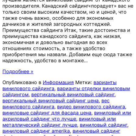
производителя. Канадский сайдинг«порадует» вас не
только своим высоким качеством, но и ценой, что
также очень важно, особенно для экономных
дачников и жителей загородных коттеджей.
Преимущества сайдинга Итак, такие достоинства и
преимущества канадского сайдинга, как низкая,
экономичная и довольно выгодная во всех
отношениях стоимость, а также удобство
приобретения мы назвали. Добавим еще сюда также
надежность, удобство в монтаже
…
Подробнее »
Опубликовано в
Информация
Метки:
варианты
винилового сайдинга
,
варианты отделки виниловым
сайдингом
,
вертикальный виниловый сайдинг
,
вертикальный виниловый сайдинг цена
,
вес
винилового сайдинга
,
видео винилового сайдинга
,
виниловые сайдинг для фасада цена
,
виниловый или
акриловый сайдинг что лучше
,
виниловый или
металлический сайдинг лучше
,
виниловый сайдинг
,
виниловый сайдинг amerika
,
виниловый сайдинг