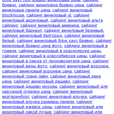
бревно
,
сайдинг виниловое бревно цена
,
сайдинг
виниловые панели цена
,
сайдинг виниловый
blockhouse
,
сайдинг виниловый gl
,
сайдинг
виниловый акриловый
,
сайдинг виниловый альта
сайдинг
,
сайдинг виниловый америка
,
сайдинг
виниловый барнаул
,
сайдинг виниловый бежевый
,
сайдинг виниловый белгород
,
сайдинг виниловый
белый
,
сайдинг виниловый блок хаус бревно
,
сайдинг
виниловый бревно цена фото
,
сайдинг виниловый в
гомеле
,
сайдинг виниловый в красноярске цены
,
сайдинг виниловый в новосибирске цены
,
сайдинг
виниловый в омске от производителя цена
,
сайдинг
виниловый виды фото
,
сайдинг виниловый воронеж
,
сайдинг виниловый воронеж цена
,
сайдинг
виниловый гранд лайн
,
сайдинг виниловый деке
цена
,
сайдинг виниловый дешево
,
сайдинг
виниловый дешево москва
,
сайдинг виниловый для
наружной отделки цена
,
сайдинг виниловый
екатеринбург
,
сайдинг виниловый елочка
,
сайдинг
виниловый елочка размеры панели
,
сайдинг
виниловый ижевск цены
,
сайдинг виниловый или
акриловый какой лучше
,
сайдинг виниловый или