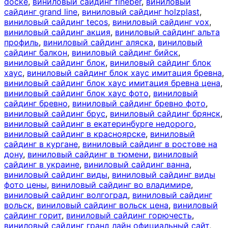
docke
,
виниловый сайдинг fineber
,
виниловый
сайдинг grand line
,
виниловый сайдинг holzplast
,
виниловый сайдинг tecos
,
виниловый сайдинг vox
,
виниловый сайдинг акция
,
виниловый сайдинг альта
профиль
,
виниловый сайдинг аляска
,
виниловый
сайдинг балкон
,
виниловый сайдинг бийск
,
виниловый сайдинг блок
,
виниловый сайдинг блок
хаус
,
виниловый сайдинг блок хаус имитация бревна
,
виниловый сайдинг блок хаус имитация бревна цена
,
виниловый сайдинг блок хаус фото
,
виниловый
сайдинг бревно
,
виниловый сайдинг бревно фото
,
виниловый сайдинг брус
,
виниловый сайдинг брянск
,
виниловый сайдинг в екатеринбурге недорого
,
виниловый сайдинг в красноярске
,
виниловый
сайдинг в кургане
,
виниловый сайдинг в ростове на
дону
,
виниловый сайдинг в тюмени
,
виниловый
сайдинг в украине
,
виниловый сайдинг ванна
,
виниловый сайдинг виды
,
виниловый сайдинг виды
фото цены
,
виниловый сайдинг во владимире
,
виниловый сайдинг волгоград
,
виниловый сайдинг
вольск
,
виниловый сайдинг вольск цена
,
виниловый
сайдинг горит
,
виниловый сайдинг горючесть
,
виниловый сайдинг гранд лайн официальный сайт
,