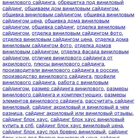
винилового сайдинга
,
обрешетка под виниловый
сайдинг
,
обшиваем дом виниловым сайдингом
,
обшивка виниловым сайдингом
,
обшивка виниловым
сайдингом цена
,
обшивка дома виниловым
сайдингом
,
обшивка сайдинг
,
отделка виниловым
сайдингом
,
отделка виниловым сайдингом фото
,
отделка виниловым сайдингом цена
,
отделка дома
виниловым сайдингом фото
,
отделка домов
виниловым сайдингом
,
отделка фасада виниловым
сайдингом
,
отличие винилового сайдинга от
акрилового
,
плюсы винилового сайдинга
,
производители винилового сайдинга в россии
,
производство винилового сайдинга
,
профили
винилового сайдинга
,
работа с виниловым
сайдингом
,
размер сайдинга винилового
,
размеры
винилового сайдинга и комплектующих
,
размеры
элементов винилового сайдинга
,
рассчитать сайдинг
виниловый
,
сайдинг акриловый и виниловый в чем
разница
,
сайдинг акриловый или виниловый отзывы
,
сайдинг блок хаус
,
сайдинг блок хаус виниловый
купить в спб
,
сайдинг блок хаус виниловый цена
,
сайдинг блок хаус под бревно виниловый
,
сайдинг
блок хаус под бревно виниловый цена
,
сайдинг