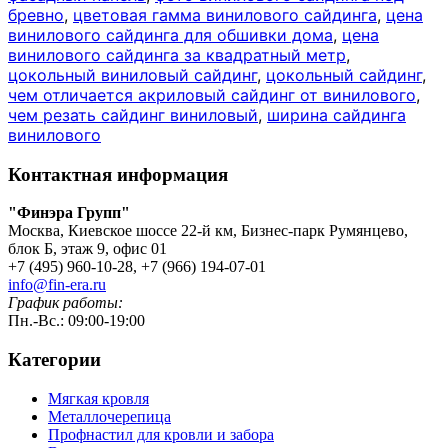
бревно
,
цветовая гамма винилового сайдинга
,
цена
винилового сайдинга для обшивки дома
,
цена
винилового сайдинга за квадратный метр
,
цокольный виниловый сайдинг
,
цокольный сайдинг
,
чем отличается акриловый сайдинг от винилового
,
чем резать сайдинг виниловый
,
ширина сайдинга
винилового
Контактная информация
"Финэра Групп"
Москва, Киевское шоссе 22-й км, Бизнес-парк Румянцево,
блок Б, этаж 9, офис 01
+7 (495) 960-10-28, +7 (966) 194-07-01
info@fin-era.ru
График работы:
Пн.-Вс.: 09:00-19:00
Категории
Мягкая кровля
Металлочерепица
Профнастил для кровли и забора