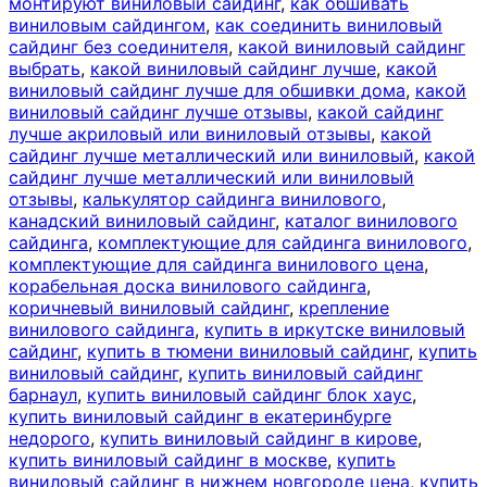
монтируют виниловый сайдинг
,
как обшивать
виниловым сайдингом
,
как соединить виниловый
сайдинг без соединителя
,
какой виниловый сайдинг
выбрать
,
какой виниловый сайдинг лучше
,
какой
виниловый сайдинг лучше для обшивки дома
,
какой
виниловый сайдинг лучше отзывы
,
какой сайдинг
лучше акриловый или виниловый отзывы
,
какой
сайдинг лучше металлический или виниловый
,
какой
сайдинг лучше металлический или виниловый
отзывы
,
калькулятор сайдинга винилового
,
канадский виниловый сайдинг
,
каталог винилового
сайдинга
,
комплектующие для сайдинга винилового
,
комплектующие для сайдинга винилового цена
,
корабельная доска винилового сайдинга
,
коричневый виниловый сайдинг
,
крепление
винилового сайдинга
,
купить в иркутске виниловый
сайдинг
,
купить в тюмени виниловый сайдинг
,
купить
виниловый сайдинг
,
купить виниловый сайдинг
барнаул
,
купить виниловый сайдинг блок хаус
,
купить виниловый сайдинг в екатеринбурге
недорого
,
купить виниловый сайдинг в кирове
,
купить виниловый сайдинг в москве
,
купить
виниловый сайдинг в нижнем новгороде цена
,
купить