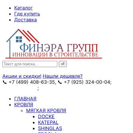
↓
Каталог
Skip
Где купить
to
Доставка
Main
Content
Search
for:
Акции и скидки!
Нашли дешевле?
📞 +7 (499) 408-63-35, 📞 +7 (925) 324-00-04;
➥
схема проезда
;
✉ e-mail: info@fin-era.ru
ГЛАВНАЯ
КРОВЛЯ
МЯГКАЯ КРОВЛЯ
DOCKE
KATEPAL
SHINGLAS