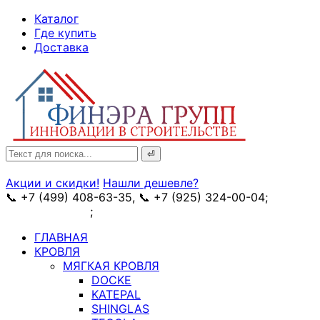
↓
Каталог
Skip
Где купить
to
Доставка
Main
Content
Search
for:
Акции и скидки!
Нашли дешевле?
📞 +7 (499) 408-63-35, 📞 +7 (925) 324-00-04;
➥
схема проезда
;
✉ e-mail: info@fin-era.ru
ГЛАВНАЯ
КРОВЛЯ
МЯГКАЯ КРОВЛЯ
DOCKE
KATEPAL
SHINGLAS