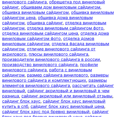
винилового сайдинга
,
обрешетка под виниловый
сайдинг
,
обшиваем дом виниловым сайдингом
,
обшивка виниловым сайдингом
,
обшивка виниловым
сайдингом цена
,
обшивка дома виниловым
сайдингом
,
обшивка сайдинг
,
отделка виниловым
сайдингом
,
отделка виниловым сайдингом фото
,
отделка виниловым сайдингом цена
,
отделка дома
виниловым сайдингом фото
,
отделка домов
виниловым сайдингом
,
отделка фасада виниловым
сайдингом
,
отличие винилового сайдинга от
акрилового
,
плюсы винилового сайдинга
,
производители винилового сайдинга в россии
,
производство винилового сайдинга
,
профили
винилового сайдинга
,
работа с виниловым
сайдингом
,
размер сайдинга винилового
,
размеры
винилового сайдинга и комплектующих
,
размеры
элементов винилового сайдинга
,
рассчитать сайдинг
виниловый
,
сайдинг акриловый и виниловый в чем
разница
,
сайдинг акриловый или виниловый отзывы
,
сайдинг блок хаус
,
сайдинг блок хаус виниловый
купить в спб
,
сайдинг блок хаус виниловый цена
,
сайдинг блок хаус под бревно виниловый
,
сайдинг
блок хаус под бревно виниловый цена
,
сайдинг