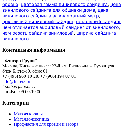
бревно
,
цветовая гамма винилового сайдинга
,
цена
винилового сайдинга для обшивки дома
,
цена
винилового сайдинга за квадратный метр
,
цокольный виниловый сайдинг
,
цокольный сайдинг
,
чем отличается акриловый сайдинг от винилового
,
чем резать сайдинг виниловый
,
ширина сайдинга
винилового
Контактная информация
"Финэра Групп"
Москва, Киевское шоссе 22-й км, Бизнес-парк Румянцево,
блок Б, этаж 9, офис 01
+7 (495) 960-10-28, +7 (966) 194-07-01
info@fin-era.ru
График работы:
Пн.-Вс.: 09:00-19:00
Категории
Мягкая кровля
Металлочерепица
Профнастил для кровли и забора