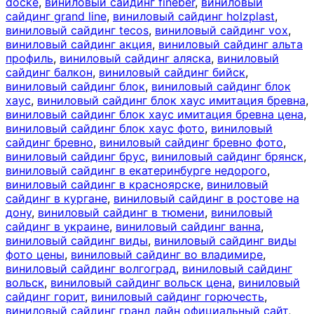
docke
,
виниловый сайдинг fineber
,
виниловый
сайдинг grand line
,
виниловый сайдинг holzplast
,
виниловый сайдинг tecos
,
виниловый сайдинг vox
,
виниловый сайдинг акция
,
виниловый сайдинг альта
профиль
,
виниловый сайдинг аляска
,
виниловый
сайдинг балкон
,
виниловый сайдинг бийск
,
виниловый сайдинг блок
,
виниловый сайдинг блок
хаус
,
виниловый сайдинг блок хаус имитация бревна
,
виниловый сайдинг блок хаус имитация бревна цена
,
виниловый сайдинг блок хаус фото
,
виниловый
сайдинг бревно
,
виниловый сайдинг бревно фото
,
виниловый сайдинг брус
,
виниловый сайдинг брянск
,
виниловый сайдинг в екатеринбурге недорого
,
виниловый сайдинг в красноярске
,
виниловый
сайдинг в кургане
,
виниловый сайдинг в ростове на
дону
,
виниловый сайдинг в тюмени
,
виниловый
сайдинг в украине
,
виниловый сайдинг ванна
,
виниловый сайдинг виды
,
виниловый сайдинг виды
фото цены
,
виниловый сайдинг во владимире
,
виниловый сайдинг волгоград
,
виниловый сайдинг
вольск
,
виниловый сайдинг вольск цена
,
виниловый
сайдинг горит
,
виниловый сайдинг горючесть
,
виниловый сайдинг гранд лайн официальный сайт
,