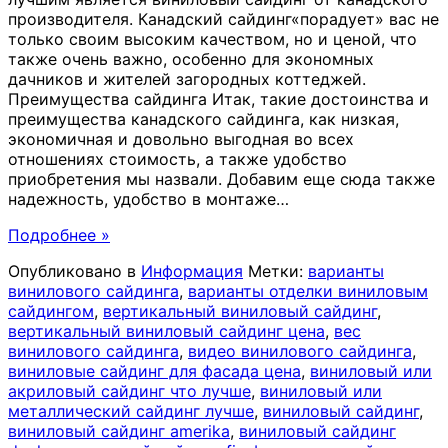
производителя. Канадский сайдинг«порадует» вас не
только своим высоким качеством, но и ценой, что
также очень важно, особенно для экономных
дачников и жителей загородных коттеджей.
Преимущества сайдинга Итак, такие достоинства и
преимущества канадского сайдинга, как низкая,
экономичная и довольно выгодная во всех
отношениях стоимость, а также удобство
приобретения мы назвали. Добавим еще сюда также
надежность, удобство в монтаже
…
Подробнее »
Опубликовано в
Информация
Метки:
варианты
винилового сайдинга
,
варианты отделки виниловым
сайдингом
,
вертикальный виниловый сайдинг
,
вертикальный виниловый сайдинг цена
,
вес
винилового сайдинга
,
видео винилового сайдинга
,
виниловые сайдинг для фасада цена
,
виниловый или
акриловый сайдинг что лучше
,
виниловый или
металлический сайдинг лучше
,
виниловый сайдинг
,
виниловый сайдинг amerika
,
виниловый сайдинг