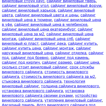
виниловый стоун хаус
,
сайдинг виниловый тверь
,
сайдинг виниловый угол
,
сайдинг виниловый форум
,
сайдинг виниловый харьков
,
сайдинг виниловый
цвета
,
сайдинг виниловый цвета и цены
,
сайдинг
виниловый цена в тюмени
,
сайдинг виниловый цена
в уфе
,
сайдинг виниловый цена в челябинске
,
сайдинг виниловый цена екатеринбург
,
сайдинг
виниловый цена за м2
,
сайдинг виниловый цена
монтаж
,
сайдинг виниловый цена спб
,
сайдинг
виниловый ю пласт
,
сайдинг дека
,
сайдинг купить
,
сайдинг купить цена
,
сайдинг монтаж
,
сайдинг
наружный виниловый цена
,
сайдинг отделка
,
сайдинг
под
,
сайдинг под бревно
,
сайдинг под камень
,
сайдинг под кирпич
,
сайдинг размер
,
сайдинг цена
,
сколько стоит виниловый сайдинг
,
срок службы
винилового сайдинга
,
стоимость винилового
сайдинга
,
стоимость винилового сайдинга за м2
,
стыковка винилового сайдинга
,
технология
виниловый сайдинг
,
толщина сайдинга винилового
,
установка винилового сайдинга
,
установка
винилового сайдинга своими руками
,
устройство
винилового сайдинга
,
утепление виниловый сайдинг
,
фасадный панель
,
фото винилового сайдинга под