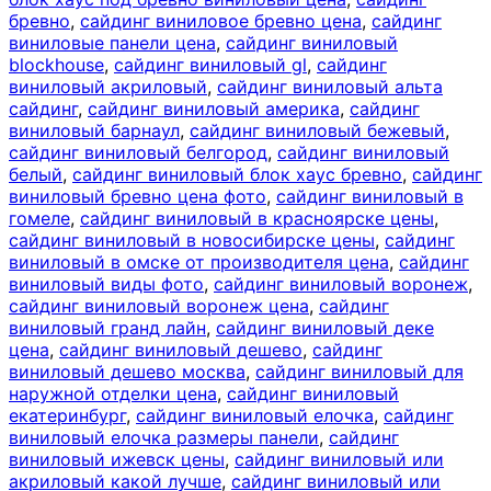
бревно
,
сайдинг виниловое бревно цена
,
сайдинг
виниловые панели цена
,
сайдинг виниловый
blockhouse
,
сайдинг виниловый gl
,
сайдинг
виниловый акриловый
,
сайдинг виниловый альта
сайдинг
,
сайдинг виниловый америка
,
сайдинг
виниловый барнаул
,
сайдинг виниловый бежевый
,
сайдинг виниловый белгород
,
сайдинг виниловый
белый
,
сайдинг виниловый блок хаус бревно
,
сайдинг
виниловый бревно цена фото
,
сайдинг виниловый в
гомеле
,
сайдинг виниловый в красноярске цены
,
сайдинг виниловый в новосибирске цены
,
сайдинг
виниловый в омске от производителя цена
,
сайдинг
виниловый виды фото
,
сайдинг виниловый воронеж
,
сайдинг виниловый воронеж цена
,
сайдинг
виниловый гранд лайн
,
сайдинг виниловый деке
цена
,
сайдинг виниловый дешево
,
сайдинг
виниловый дешево москва
,
сайдинг виниловый для
наружной отделки цена
,
сайдинг виниловый
екатеринбург
,
сайдинг виниловый елочка
,
сайдинг
виниловый елочка размеры панели
,
сайдинг
виниловый ижевск цены
,
сайдинг виниловый или
акриловый какой лучше
,
сайдинг виниловый или