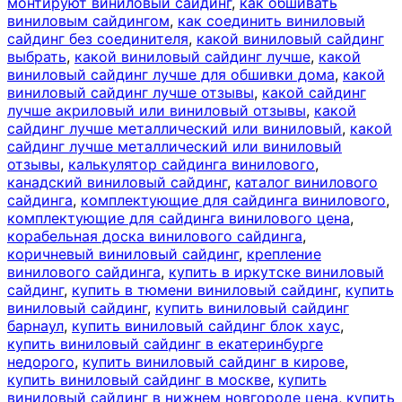
монтируют виниловый сайдинг
,
как обшивать
виниловым сайдингом
,
как соединить виниловый
сайдинг без соединителя
,
какой виниловый сайдинг
выбрать
,
какой виниловый сайдинг лучше
,
какой
виниловый сайдинг лучше для обшивки дома
,
какой
виниловый сайдинг лучше отзывы
,
какой сайдинг
лучше акриловый или виниловый отзывы
,
какой
сайдинг лучше металлический или виниловый
,
какой
сайдинг лучше металлический или виниловый
отзывы
,
калькулятор сайдинга винилового
,
канадский виниловый сайдинг
,
каталог винилового
сайдинга
,
комплектующие для сайдинга винилового
,
комплектующие для сайдинга винилового цена
,
корабельная доска винилового сайдинга
,
коричневый виниловый сайдинг
,
крепление
винилового сайдинга
,
купить в иркутске виниловый
сайдинг
,
купить в тюмени виниловый сайдинг
,
купить
виниловый сайдинг
,
купить виниловый сайдинг
барнаул
,
купить виниловый сайдинг блок хаус
,
купить виниловый сайдинг в екатеринбурге
недорого
,
купить виниловый сайдинг в кирове
,
купить виниловый сайдинг в москве
,
купить
виниловый сайдинг в нижнем новгороде цена
,
купить