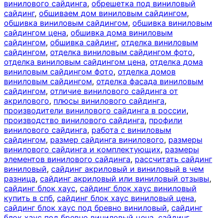
винилового сайдинга
,
обрешетка под виниловый
сайдинг
,
обшиваем дом виниловым сайдингом
,
обшивка виниловым сайдингом
,
обшивка виниловым
сайдингом цена
,
обшивка дома виниловым
сайдингом
,
обшивка сайдинг
,
отделка виниловым
сайдингом
,
отделка виниловым сайдингом фото
,
отделка виниловым сайдингом цена
,
отделка дома
виниловым сайдингом фото
,
отделка домов
виниловым сайдингом
,
отделка фасада виниловым
сайдингом
,
отличие винилового сайдинга от
акрилового
,
плюсы винилового сайдинга
,
производители винилового сайдинга в россии
,
производство винилового сайдинга
,
профили
винилового сайдинга
,
работа с виниловым
сайдингом
,
размер сайдинга винилового
,
размеры
винилового сайдинга и комплектующих
,
размеры
элементов винилового сайдинга
,
рассчитать сайдинг
виниловый
,
сайдинг акриловый и виниловый в чем
разница
,
сайдинг акриловый или виниловый отзывы
,
сайдинг блок хаус
,
сайдинг блок хаус виниловый
купить в спб
,
сайдинг блок хаус виниловый цена
,
сайдинг блок хаус под бревно виниловый
,
сайдинг
блок хаус под бревно виниловый цена
,
сайдинг