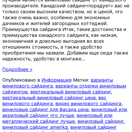
производителя. Канадский сайдинг«порадует» вас не
только своим высоким качеством, но и ценой, что
также очень важно, особенно для экономных
дачников и жителей загородных коттеджей.
Преимущества сайдинга Итак, такие достоинства и
преимущества канадского сайдинга, как низкая,
экономичная и довольно выгодная во всех
отношениях стоимость, а также удобство
приобретения мы назвали. Добавим еще сюда также
надежность, удобство в монтаже
…
Подробнее »
Опубликовано в
Информация
Метки:
варианты
винилового сайдинга
,
варианты отделки виниловым
сайдингом
,
вертикальный виниловый сайдинг
,
вертикальный виниловый сайдинг цена
,
вес
винилового сайдинга
,
видео винилового сайдинга
,
виниловые сайдинг для фасада цена
,
виниловый или
акриловый сайдинг что лучше
,
виниловый или
металлический сайдинг лучше
,
виниловый сайдинг
,
виниловый сайдинг amerika
,
виниловый сайдинг