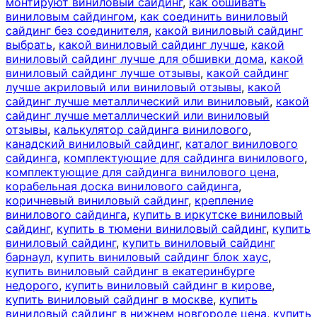
монтируют виниловый сайдинг
,
как обшивать
виниловым сайдингом
,
как соединить виниловый
сайдинг без соединителя
,
какой виниловый сайдинг
выбрать
,
какой виниловый сайдинг лучше
,
какой
виниловый сайдинг лучше для обшивки дома
,
какой
виниловый сайдинг лучше отзывы
,
какой сайдинг
лучше акриловый или виниловый отзывы
,
какой
сайдинг лучше металлический или виниловый
,
какой
сайдинг лучше металлический или виниловый
отзывы
,
калькулятор сайдинга винилового
,
канадский виниловый сайдинг
,
каталог винилового
сайдинга
,
комплектующие для сайдинга винилового
,
комплектующие для сайдинга винилового цена
,
корабельная доска винилового сайдинга
,
коричневый виниловый сайдинг
,
крепление
винилового сайдинга
,
купить в иркутске виниловый
сайдинг
,
купить в тюмени виниловый сайдинг
,
купить
виниловый сайдинг
,
купить виниловый сайдинг
барнаул
,
купить виниловый сайдинг блок хаус
,
купить виниловый сайдинг в екатеринбурге
недорого
,
купить виниловый сайдинг в кирове
,
купить виниловый сайдинг в москве
,
купить
виниловый сайдинг в нижнем новгороде цена
,
купить