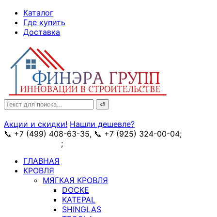
↓
Каталог
Skip
Где купить
to
Доставка
Main
Content
Search
for:
Акции и скидки!
Нашли дешевле?
📞 +7 (499) 408-63-35, 📞 +7 (925) 324-00-04;
➥
схема проезда
;
✉ e-mail: info@fin-era.ru
ГЛАВНАЯ
КРОВЛЯ
МЯГКАЯ КРОВЛЯ
DOCKE
KATEPAL
SHINGLAS