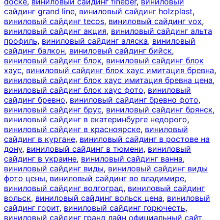
docke
,
виниловый сайдинг fineber
,
виниловый
сайдинг grand line
,
виниловый сайдинг holzplast
,
виниловый сайдинг tecos
,
виниловый сайдинг vox
,
виниловый сайдинг акция
,
виниловый сайдинг альта
профиль
,
виниловый сайдинг аляска
,
виниловый
сайдинг балкон
,
виниловый сайдинг бийск
,
виниловый сайдинг блок
,
виниловый сайдинг блок
хаус
,
виниловый сайдинг блок хаус имитация бревна
,
виниловый сайдинг блок хаус имитация бревна цена
,
виниловый сайдинг блок хаус фото
,
виниловый
сайдинг бревно
,
виниловый сайдинг бревно фото
,
виниловый сайдинг брус
,
виниловый сайдинг брянск
,
виниловый сайдинг в екатеринбурге недорого
,
виниловый сайдинг в красноярске
,
виниловый
сайдинг в кургане
,
виниловый сайдинг в ростове на
дону
,
виниловый сайдинг в тюмени
,
виниловый
сайдинг в украине
,
виниловый сайдинг ванна
,
виниловый сайдинг виды
,
виниловый сайдинг виды
фото цены
,
виниловый сайдинг во владимире
,
виниловый сайдинг волгоград
,
виниловый сайдинг
вольск
,
виниловый сайдинг вольск цена
,
виниловый
сайдинг горит
,
виниловый сайдинг горючесть
,
виниловый сайдинг гранд лайн официальный сайт
,