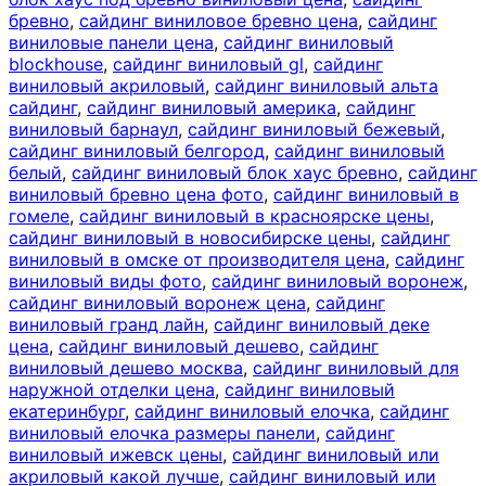
бревно
,
сайдинг виниловое бревно цена
,
сайдинг
виниловые панели цена
,
сайдинг виниловый
blockhouse
,
сайдинг виниловый gl
,
сайдинг
виниловый акриловый
,
сайдинг виниловый альта
сайдинг
,
сайдинг виниловый америка
,
сайдинг
виниловый барнаул
,
сайдинг виниловый бежевый
,
сайдинг виниловый белгород
,
сайдинг виниловый
белый
,
сайдинг виниловый блок хаус бревно
,
сайдинг
виниловый бревно цена фото
,
сайдинг виниловый в
гомеле
,
сайдинг виниловый в красноярске цены
,
сайдинг виниловый в новосибирске цены
,
сайдинг
виниловый в омске от производителя цена
,
сайдинг
виниловый виды фото
,
сайдинг виниловый воронеж
,
сайдинг виниловый воронеж цена
,
сайдинг
виниловый гранд лайн
,
сайдинг виниловый деке
цена
,
сайдинг виниловый дешево
,
сайдинг
виниловый дешево москва
,
сайдинг виниловый для
наружной отделки цена
,
сайдинг виниловый
екатеринбург
,
сайдинг виниловый елочка
,
сайдинг
виниловый елочка размеры панели
,
сайдинг
виниловый ижевск цены
,
сайдинг виниловый или
акриловый какой лучше
,
сайдинг виниловый или