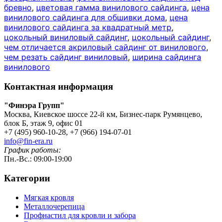
бревно
,
цветовая гамма винилового сайдинга
,
цена
винилового сайдинга для обшивки дома
,
цена
винилового сайдинга за квадратный метр
,
цокольный виниловый сайдинг
,
цокольный сайдинг
,
чем отличается акриловый сайдинг от винилового
,
чем резать сайдинг виниловый
,
ширина сайдинга
винилового
Контактная информация
"Финэра Групп"
Москва, Киевское шоссе 22-й км, Бизнес-парк Румянцево,
блок Б, этаж 9, офис 01
+7 (495) 960-10-28, +7 (966) 194-07-01
info@fin-era.ru
График работы:
Пн.-Вс.: 09:00-19:00
Категории
Мягкая кровля
Металлочерепица
Профнастил для кровли и забора