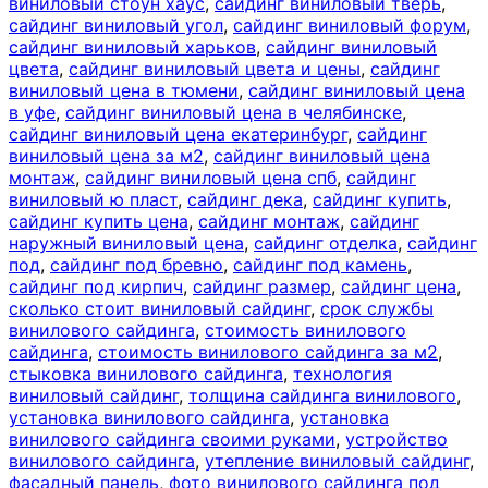
виниловый стоун хаус
,
сайдинг виниловый тверь
,
сайдинг виниловый угол
,
сайдинг виниловый форум
,
сайдинг виниловый харьков
,
сайдинг виниловый
цвета
,
сайдинг виниловый цвета и цены
,
сайдинг
виниловый цена в тюмени
,
сайдинг виниловый цена
в уфе
,
сайдинг виниловый цена в челябинске
,
сайдинг виниловый цена екатеринбург
,
сайдинг
виниловый цена за м2
,
сайдинг виниловый цена
монтаж
,
сайдинг виниловый цена спб
,
сайдинг
виниловый ю пласт
,
сайдинг дека
,
сайдинг купить
,
сайдинг купить цена
,
сайдинг монтаж
,
сайдинг
наружный виниловый цена
,
сайдинг отделка
,
сайдинг
под
,
сайдинг под бревно
,
сайдинг под камень
,
сайдинг под кирпич
,
сайдинг размер
,
сайдинг цена
,
сколько стоит виниловый сайдинг
,
срок службы
винилового сайдинга
,
стоимость винилового
сайдинга
,
стоимость винилового сайдинга за м2
,
стыковка винилового сайдинга
,
технология
виниловый сайдинг
,
толщина сайдинга винилового
,
установка винилового сайдинга
,
установка
винилового сайдинга своими руками
,
устройство
винилового сайдинга
,
утепление виниловый сайдинг
,
фасадный панель
,
фото винилового сайдинга под