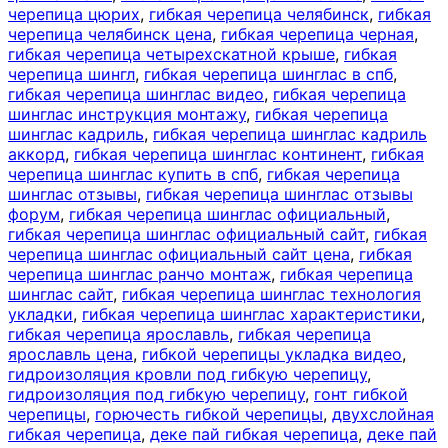
черепица цюрих
,
гибкая черепица челябинск
,
гибкая
черепица челябинск цена
,
гибкая черепица черная
,
гибкая черепица четырехскатной крыше
,
гибкая
черепица шингл
,
гибкая черепица шинглас в спб
,
гибкая черепица шинглас видео
,
гибкая черепица
шинглас инструкция монтажу
,
гибкая черепица
шинглас кадриль
,
гибкая черепица шинглас кадриль
аккорд
,
гибкая черепица шинглас континент
,
гибкая
черепица шинглас купить в спб
,
гибкая черепица
шинглас отзывы
,
гибкая черепица шинглас отзывы
форум
,
гибкая черепица шинглас официальный
,
гибкая черепица шинглас официальный сайт
,
гибкая
черепица шинглас официальный сайт цена
,
гибкая
черепица шинглас ранчо монтаж
,
гибкая черепица
шинглас сайт
,
гибкая черепица шинглас технология
укладки
,
гибкая черепица шинглас характеристики
,
гибкая черепица ярославль
,
гибкая черепица
ярославль цена
,
гибкой черепицы укладка видео
,
гидроизоляция кровли под гибкую черепицу
,
гидроизоляция под гибкую черепицу
,
гонт гибкой
черепицы
,
горючесть гибкой черепицы
,
двухслойная
гибкая черепица
,
деке пай гибкая черепица
,
деке пай