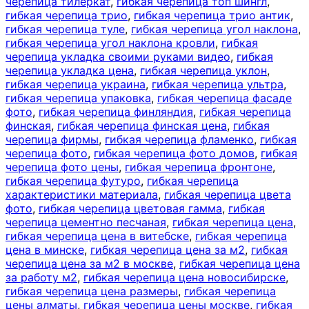
черепица тилеркат
,
гибкая черепица топ шингл
,
гибкая черепица трио
,
гибкая черепица трио антик
,
гибкая черепица туле
,
гибкая черепица угол наклона
,
гибкая черепица угол наклона кровли
,
гибкая
черепица укладка своими руками видео
,
гибкая
черепица укладка цена
,
гибкая черепица уклон
,
гибкая черепица украина
,
гибкая черепица ультра
,
гибкая черепица упаковка
,
гибкая черепица фасаде
фото
,
гибкая черепица финляндия
,
гибкая черепица
финская
,
гибкая черепица финская цена
,
гибкая
черепица фирмы
,
гибкая черепица фламенко
,
гибкая
черепица фото
,
гибкая черепица фото домов
,
гибкая
черепица фото цены
,
гибкая черепица фронтоне
,
гибкая черепица футуро
,
гибкая черепица
характеристики материала
,
гибкая черепица цвета
фото
,
гибкая черепица цветовая гамма
,
гибкая
черепица цементно песчаная
,
гибкая черепица цена
,
гибкая черепица цена в витебске
,
гибкая черепица
цена в минске
,
гибкая черепица цена за м2
,
гибкая
черепица цена за м2 в москве
,
гибкая черепица цена
за работу м2
,
гибкая черепица цена новосибирске
,
гибкая черепица цена размеры
,
гибкая черепица
цены алматы
,
гибкая черепица цены москве
,
гибкая