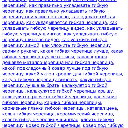
черепицей
,
как правильно укладывать гибкую
черепицу
,
как правильно укладывать гибкую
черепицу описание поэтапно
,
как сделать гибкая
черепица
,
как укладывается гибкая черепица
,
как
укладывать гибкую черепицу видео
,
как укладывать
гибкую черепицу шинглас
,
как укладывать гибкую
черепицу шинглас видео
,
как уложить гибкую
черепицу зимой
,
как уложить гибкую черепицу
своими руками
,
какая гибкая черепица лучше
,
какая
гибкая черепица лучше отзывы
,
какая кровля
дешевле металлочерепица или гибкая черепица
,
какой подкладочный ковер лучше под гибкую
черепицу
,
какой уклон кровли для гибкой черепицы
,
какую гибкую черепицу выбрать
,
какую гибкую
черепицу лучше выбрать
,
калькулятор гибкой
черепицы
,
калькулятор гибкой черепицы крышу
,
калькулятор расчета гибкой черепицы
,
капельник
гибкой черепицы
,
карниз гибкой черепицы
,
карнизные планки гибкой черепицы
,
катепал цена
,
кельн гибкая черепица
,
керамический черепица
,
класть гибкую черепицу шинглас
,
клеить гибкую
черепицу
,
ковер гибкой черепицы
,
ковер под гибкую