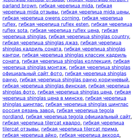
parland brown
,
гибкая черепица mida
,
гибкая
черепица mida отзывы
,
гибкая черепица mida цены
,
гибкая черепица owens corning
,
гибкая черепица
ruflex
,
гибкая черепица ruflex esten
,
гибкая черепица
ruflex sota
,
гибкая черепица ruflex цена
,
гибкая
черепица shinglas
,
гибкая черепица shinglas country
,
гибкая черепица shinglas джаз
,
гибкая черепица
shinglas кадриль соната
,
гибкая черепица shinglas
кантри
,
гибкая черепица shinglas классик кадриль
соната
,
гибкая черепица shinglas коллекция
,
гибкая
черепица shinglas монтаж
,
гибкая черепица shinglas
официальный сайт фото
,
гибкая черепица shinglas
ранчо
,
гибкая черепица shinglas ранчо коричневый
,
гибкая черепица shinglas финская
,
гибкая черепица
shinglas фото
,
гибкая черепица shinglas цена
,
гибкая
черепица shinglas цена в минске
,
гибкая черепица
shinglas шинглас
,
гибкая черепица shinglas шинглас
россия рязань завод
,
гибкая черепица tegola
nordland
,
гибкая черепица tegola официальный сайт
,
гибкая черепица tilercat квадро
,
гибкая черепица
tilercat отзывы
,
гибкая черепица tilercat прима
,
гибкая черепица айко
,
гибкая черепица аккорд
,