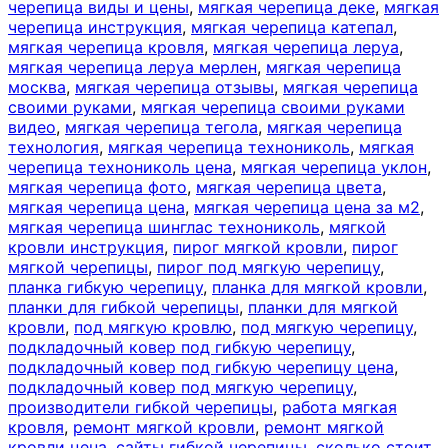
черепица виды и цены
,
мягкая черепица деке
,
мягкая
черепица инструкция
,
мягкая черепица катепал
,
мягкая черепица кровля
,
мягкая черепица леруа
,
мягкая черепица леруа мерлен
,
мягкая черепица
москва
,
мягкая черепица отзывы
,
мягкая черепица
своими руками
,
мягкая черепица своими руками
видео
,
мягкая черепица тегола
,
мягкая черепица
технология
,
мягкая черепица технониколь
,
мягкая
черепица технониколь цена
,
мягкая черепица уклон
,
мягкая черепица фото
,
мягкая черепица цвета
,
мягкая черепица цена
,
мягкая черепица цена за м2
,
мягкая черепица шинглас технониколь
,
мягкой
кровли инструкция
,
пирог мягкой кровли
,
пирог
мягкой черепицы
,
пирог под мягкую черепицу
,
планка гибкую черепицу
,
планка для мягкой кровли
,
планки для гибкой черепицы
,
планки для мягкой
кровли
,
под мягкую кровлю
,
под мягкую черепицу
,
подкладочный ковер под гибкую черепицу
,
подкладочный ковер под гибкую черепицу цена
,
подкладочный ковер под мягкую черепицу
,
производители гибкой черепицы
,
работа мягкая
кровля
,
ремонт мягкой кровли
,
ремонт мягкой
кровли цена
,
сайты гибкой черепицы
,
сколько стоит