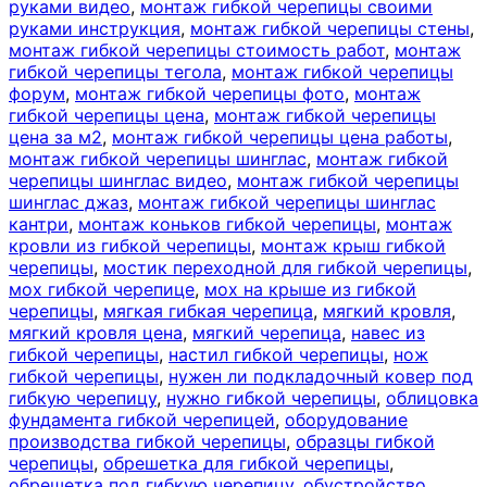
руками видео
,
монтаж гибкой черепицы своими
руками инструкция
,
монтаж гибкой черепицы стены
,
монтаж гибкой черепицы стоимость работ
,
монтаж
гибкой черепицы тегола
,
монтаж гибкой черепицы
форум
,
монтаж гибкой черепицы фото
,
монтаж
гибкой черепицы цена
,
монтаж гибкой черепицы
цена за м2
,
монтаж гибкой черепицы цена работы
,
монтаж гибкой черепицы шинглас
,
монтаж гибкой
черепицы шинглас видео
,
монтаж гибкой черепицы
шинглас джаз
,
монтаж гибкой черепицы шинглас
кантри
,
монтаж коньков гибкой черепицы
,
монтаж
кровли из гибкой черепицы
,
монтаж крыш гибкой
черепицы
,
мостик переходной для гибкой черепицы
,
мох гибкой черепице
,
мох на крыше из гибкой
черепицы
,
мягкая гибкая черепица
,
мягкий кровля
,
мягкий кровля цена
,
мягкий черепица
,
навес из
гибкой черепицы
,
настил гибкой черепицы
,
нож
гибкой черепицы
,
нужен ли подкладочный ковер под
гибкую черепицу
,
нужно гибкой черепицы
,
облицовка
фундамента гибкой черепицей
,
оборудование
производства гибкой черепицы
,
образцы гибкой
черепицы
,
обрешетка для гибкой черепицы
,
обрешетка под гибкую черепицу
,
обустройство