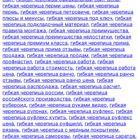
гибкая черепица перми цены
,
гибкая черепица
пермь
,
гибкая черепица петровиче
,
гибкая черепица
плюсы и минусы
,
гибкая черепица под ключ
,
гибкая
черепица подкладочный материал
,
гибкая черепица
правила монтажа
,
гибкая черепица преимущества
,
гибкая черепица преимущества недостатки
,
гибкая
черепица премиум класса
,
гибкая черепица прима
,
гибкая черепица прима отзывы
,
гибкая черепица
продажа
,
гибкая черепица продам
,
гибкая черепица
профнастил
,
гибкая черепица работа
,
гибкая
черепица работа стоимость
,
гибкая черепица работа
цена
,
гибкая черепица ранчо
,
гибкая черепица ранчо
отзывы
,
гибкая черепица ранчо цена
,
гибкая
черепица распродажа
,
гибкая черепица расчет
,
гибкая черепица россии
,
гибкая черепица
российского производства
,
гибкая черепица
рубероид
,
гибкая черепица руками видео
,
гибкая
черепица рулонах
,
гибкая черепица руфлекс
,
гибкая
черепица руфлекс купить
,
гибкая черепица руфлекс
цена
,
гибкая черепица руфшилд
,
гибкая черепица
рязань
,
гибкая черепица с медным покрытием
,
гибкая черепица саморезы
,
гибкая черепица саратов
,