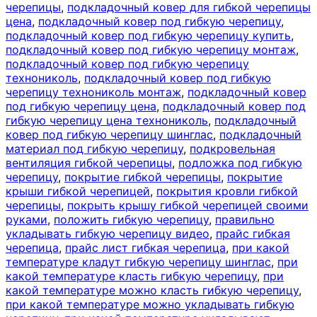
черепицы
,
подкладочный ковер для гибкой черепицы
цена
,
подкладочный ковер под гибкую черепицу
,
подкладочный ковер под гибкую черепицу купить
,
подкладочный ковер под гибкую черепицу монтаж
,
подкладочный ковер под гибкую черепицу
технониколь
,
подкладочный ковер под гибкую
черепицу технониколь монтаж
,
подкладочный ковер
под гибкую черепицу цена
,
подкладочный ковер под
гибкую черепицу цена технониколь
,
подкладочный
ковер под гибкую черепицу шинглас
,
подкладочный
материал под гибкую черепицу
,
подкровельная
вентиляция гибкой черепицы
,
подложка под гибкую
черепицу
,
покрытие гибкой черепицы
,
покрытие
крыши гибкой черепицей
,
покрытия кровли гибкой
черепицы
,
покрыть крышу гибкой черепицей своими
руками
,
положить гибкую черепицу
,
правильно
укладывать гибкую черепицу видео
,
прайс гибкая
черепица
,
прайс лист гибкая черепица
,
при какой
температуре кладут гибкую черепицу шинглас
,
при
какой температуре класть гибкую черепицу
,
при
какой температуре можно класть гибкую черепицу
,
при какой температуре можно укладывать гибкую