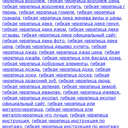
черепица воронеж
,
гибкая черепица воронеж цена
,
гибкая черепица воронеже купить
,
гибкая черепица г
пермь
,
гибкая черепица гомеле
,
гибкая черепица
гранада
,
гибкая черепица дека женева виды и цены
,
гибкая черепица деке
,
гибкая черепица деке генуя
,
гибкая черепица деке изюм
,
гибкая черепица деке
отзывы
,
гибкая черепица деке официальный сайт
,
гибкая черепица деке фото
,
гибкая черепица деке
цена
,
гибкая черепица дешево купить
,
гибкая
черепица джаз
,
гибкая черепица джаз цена
,
гибкая
черепица джайв
,
гибкая черепица для фасада дома
,
гибкая черепица доборные элементы
,
гибкая
черепица дождь
,
гибкая черепица доке
,
гибкая
черепица доки
,
гибкая черепица доске
,
гибкая
черепица драконий зуб
,
гибкая черепица дюна
,
гибкая черепица зеленая
,
гибкая черепица зимой
,
гибкая черепица иваново
,
гибкая черепица ижевск
,
гибкая черепица икопал
,
гибкая черепица икопал
официальный сайт
,
гибкая черепица или
металлочерепица
,
гибкая черепица или
металлочерепица что лучше
,
гибкая черепица
инструкция
,
гибкая черепица инструкция по
монтажу
,
гибкая черепица инструкция по монтажу