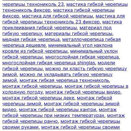
черепицы технониколь 23
,
мастика гибкой черепицы
технониколь фиксер
,
мастика гибкой черепицы
фиксер
,
мастика для гибкой черепицы
,
мастика для
гибкой черепицы технониколь 23 фиксер
,
мастика
приклеивания гибкой черепицы
,
материал под
гибкую черепицу
,
материалы гибкой черепицы
,
медная гибкая черепица
,
металлочерепица гибкая
черепица дешевле
,
минимальный угол наклона
кровли из гибкой черепицы
,
минимальный уклон
гибкой черепицы
,
многослойная гибкая черепица
,
многослойная гибкая черепица shinglas
,
модели
гибкой черепицы
,
можно ли класть гибкую черепицу
зимой
,
можно ли укладывать гибкую черепицу
зимой
,
монтаж гибкая черепица технониколь
,
монтаж гибкой черепицы
,
монтаж гибкой черепицы в
холодную погоду
,
монтаж гибкой черепицы видео
,
монтаж гибкой черепицы деке
,
монтаж гибкой
черепицы зимой
,
монтаж гибкой черепицы зимой
видео
,
монтаж гибкой черепицы кантри
,
монтаж
гибкой черепицы при низких температурах
,
монтаж
гибкой черепицы ранчо
,
монтаж гибкой черепицы
своими руками
,
монтаж гибкой черепицы своими