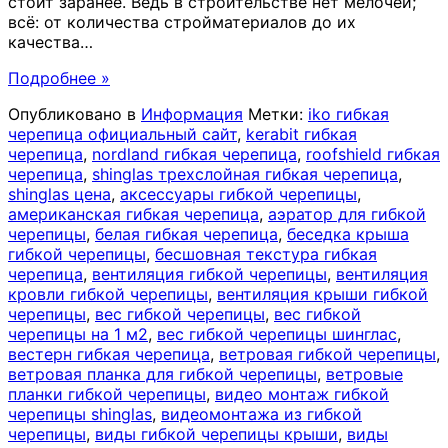
стоит заранее. Ведь в строительстве нет мелочей;
всё: от количества стройматериалов до их
качества
…
Подробнее »
Опубликовано в
Информация
Метки:
iko гибкая
черепица официальный сайт
,
kerabit гибкая
черепица
,
nordland гибкая черепица
,
roofshield гибкая
черепица
,
shinglas трехслойная гибкая черепица
,
shinglas цена
,
аксессуары гибкой черепицы
,
американская гибкая черепица
,
аэратор для гибкой
черепицы
,
белая гибкая черепица
,
беседка крыша
гибкой черепицы
,
бесшовная текстура гибкая
черепица
,
вентиляция гибкой черепицы
,
вентиляция
кровли гибкой черепицы
,
вентиляция крыши гибкой
черепицы
,
вес гибкой черепицы
,
вес гибкой
черепицы на 1 м2
,
вес гибкой черепицы шинглас
,
вестерн гибкая черепица
,
ветровая гибкой черепицы
,
ветровая планка для гибкой черепицы
,
ветровые
планки гибкой черепицы
,
видео монтаж гибкой
черепицы shinglas
,
видеомонтажа из гибкой
черепицы
,
виды гибкой черепицы крыши
,
виды