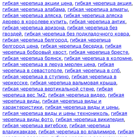
гибкая черепица акции цена
,
гибкая черепица акция
,
гибкая черепица алабама
,
гибкая черепица алматы
,
гибкая черепица аляска
,
гибкая черепица аляска
дерево в королеве купить
,
гибкая черепица антик
,
гибкая черепица аризона
,
гибкая черепица без
гвоздей
,
гибкая черепица без подкладочного ковра
,
гибкая черепица белгород
,
гибкая черепица
белгород цена
,
гибкая черепица беседка
,
гибкая
черепица бобровый хвост
,
гибкая черепица бресте
,
гибкая черепица брянск
,
гибкая черепица в коломне
,
гибкая черепица в леруа мерлен цена
,
гибкая
черепица в севастополе
,
гибкая черепица в спб
,
гибкая черепица в ступино
,
гибкая черепица в
черкесске
,
гибкая черепица вальмовая крыша
,
гибкая черепица вертикальной стене
,
гибкая
черепица вес 1м2
,
гибкая черепица видео
,
гибкая
черепица виды
,
гибкая черепица виды и
характеристики
,
гибкая черепица виды и цены
,
гибкая черепица виды и цены технониколь
,
гибкая
черепица виды фото
,
гибкая черепица википедия
,
гибкая черепица витебске
,
гибкая черепица
владикавказе
,
гибкая черепица во владимире
,
гибкая