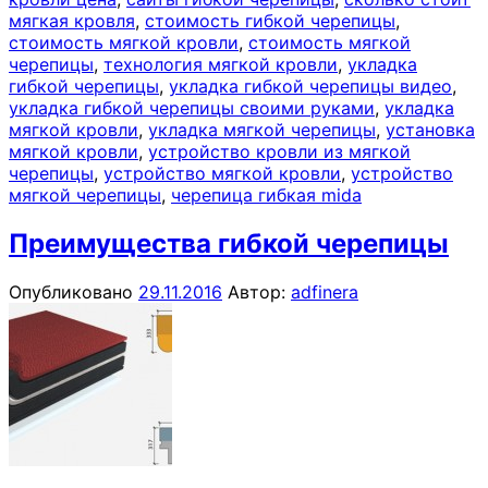
мягкая кровля
,
стоимость гибкой черепицы
,
стоимость мягкой кровли
,
стоимость мягкой
черепицы
,
технология мягкой кровли
,
укладка
гибкой черепицы
,
укладка гибкой черепицы видео
,
укладка гибкой черепицы своими руками
,
укладка
мягкой кровли
,
укладка мягкой черепицы
,
установка
мягкой кровли
,
устройство кровли из мягкой
черепицы
,
устройство мягкой кровли
,
устройство
мягкой черепицы
,
черепица гибкая mida
Преимущества гибкой черепицы
Опубликовано
29.11.2016
Автор:
adfinera