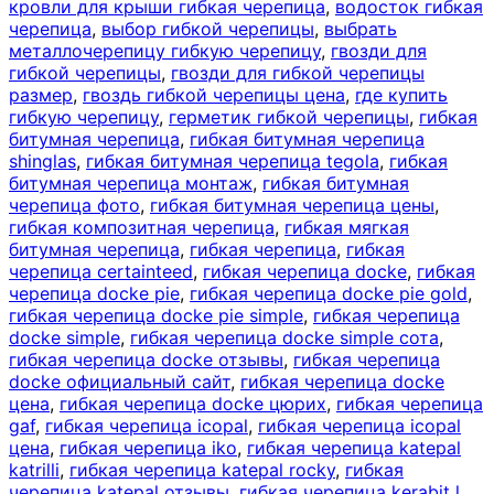
кровли для крыши гибкая черепица
,
водосток гибкая
черепица
,
выбор гибкой черепицы
,
выбрать
металлочерепицу гибкую черепицу
,
гвозди для
гибкой черепицы
,
гвозди для гибкой черепицы
размер
,
гвоздь гибкой черепицы цена
,
где купить
гибкую черепицу
,
герметик гибкой черепицы
,
гибкая
битумная черепица
,
гибкая битумная черепица
shinglas
,
гибкая битумная черепица tegola
,
гибкая
битумная черепица монтаж
,
гибкая битумная
черепица фото
,
гибкая битумная черепица цены
,
гибкая композитная черепица
,
гибкая мягкая
битумная черепица
,
гибкая черепица
,
гибкая
черепица certainteed
,
гибкая черепица docke
,
гибкая
черепица docke pie
,
гибкая черепица docke pie gold
,
гибкая черепица docke pie simple
,
гибкая черепица
docke simple
,
гибкая черепица docke simple сота
,
гибкая черепица docke отзывы
,
гибкая черепица
docke официальный сайт
,
гибкая черепица docke
цена
,
гибкая черепица docke цюрих
,
гибкая черепица
gaf
,
гибкая черепица icopal
,
гибкая черепица icopal
цена
,
гибкая черепица iko
,
гибкая черепица katepal
katrilli
,
гибкая черепица katepal rocky
,
гибкая
черепица katepal отзывы
,
гибкая черепица kerabit l