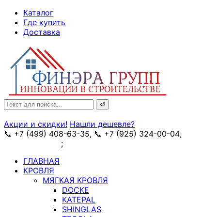
↓
Каталог
Skip
Где купить
to
Доставка
Main
Content
Search
for:
Акции и скидки!
Нашли дешевле?
📞 +7 (499) 408-63-35, 📞 +7 (925) 324-00-04;
➥
схема проезда
;
✉ e-mail: info@fin-era.ru
ГЛАВНАЯ
КРОВЛЯ
МЯГКАЯ КРОВЛЯ
DOCKE
KATEPAL
SHINGLAS