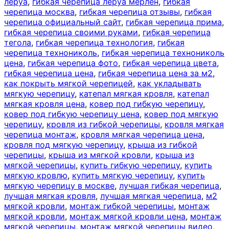
леруа
,
гибкая черепица леруа мерлен
,
гибкая
черепица москва
,
гибкая черепица отзывы
,
гибкая
черепица официальный сайт
,
гибкая черепица прима
,
гибкая черепица своими руками
,
гибкая черепица
тегола
,
гибкая черепица технология
,
гибкая
черепица технониколь
,
гибкая черепица технониколь
цена
,
гибкая черепица фото
,
гибкая черепица цвета
,
гибкая черепица цена
,
гибкая черепица цена за м2
,
как покрыть мягкой черепицей
,
как укладывать
мягкую черепицу
,
катепал мягкая кровля
,
катепал
мягкая кровля цена
,
ковер под гибкую черепицу
,
ковер под гибкую черепицу цена
,
ковер под мягкую
черепицу
,
кровля из гибкой черепицы
,
кровля мягкая
черепица монтаж
,
кровля мягкая черепица цена
,
кровля под мягкую черепицу
,
крыша из гибкой
черепицы
,
крыша из мягкой кровли
,
крыша из
мягкой черепицы
,
купить гибкую черепицу
,
купить
мягкую кровлю
,
купить мягкую черепицу
,
купить
мягкую черепицу в москве
,
лучшая гибкая черепица
,
лучшая мягкая кровля
,
лучшая мягкая черепица
,
м2
мягкой кровли
,
монтаж гибкой черепицы
,
монтаж
мягкой кровли
,
монтаж мягкой кровли цена
,
монтаж
мягкой черепицы
,
монтаж мягкой черепицы видео
,