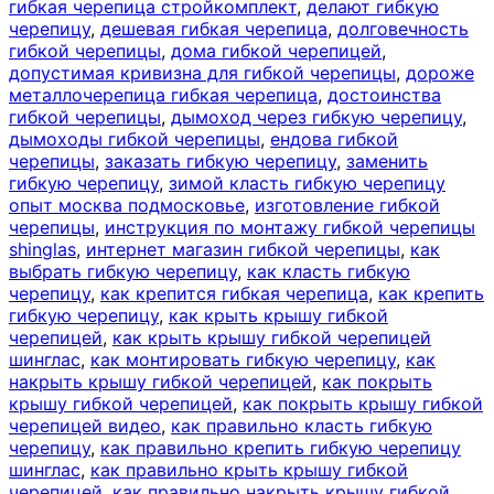
гибкая черепица стройкомплект
,
делают гибкую
черепицу
,
дешевая гибкая черепица
,
долговечность
гибкой черепицы
,
дома гибкой черепицей
,
допустимая кривизна для гибкой черепицы
,
дороже
металлочерепица гибкая черепица
,
достоинства
гибкой черепицы
,
дымоход через гибкую черепицу
,
дымоходы гибкой черепицы
,
ендова гибкой
черепицы
,
заказать гибкую черепицу
,
заменить
гибкую черепицу
,
зимой класть гибкую черепицу
опыт москва подмосковье
,
изготовление гибкой
черепицы
,
инструкция по монтажу гибкой черепицы
shinglas
,
интернет магазин гибкой черепицы
,
как
выбрать гибкую черепицу
,
как класть гибкую
черепицу
,
как крепится гибкая черепица
,
как крепить
гибкую черепицу
,
как крыть крышу гибкой
черепицей
,
как крыть крышу гибкой черепицей
шинглас
,
как монтировать гибкую черепицу
,
как
накрыть крышу гибкой черепицей
,
как покрыть
крышу гибкой черепицей
,
как покрыть крышу гибкой
черепицей видео
,
как правильно класть гибкую
черепицу
,
как правильно крепить гибкую черепицу
шинглас
,
как правильно крыть крышу гибкой
черепицей
,
как правильно накрыть крышу гибкой