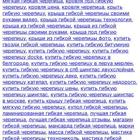
мягкая гибкая черепица
,
кровля под гибкую
черепицу
,
кровля цена
,
кровля черепица
,
крыть
гибкую черепицу
,
крыша гибкой черепицы своими
руками видео
,
крыша гибкой черепицы технология
,
крыша из гибкой черепицы
,
крыша из гибкой
черепицы своими руками
,
крыша под гибкую
черепицу
,
крыши из гибкой черепицы фото
,
купить
гвозди гибкой черепицы
,
купить гибкую битумную
черепицу
,
купить гибкую черепицу
,
купить гибкую
черепицу docke
,
купить гибкую черепицу в
белгороде
,
купить гибкую черепицу в леруа мерлен
,
купить гибкую черепицу в спб шинглас двухслойная
,
купить гибкую черепицу деке
,
купить гибкую
черепицу катепал
,
купить гибкую черепицу недорого
,
купить гибкую черепицу цены
,
купить гибкую
черепицу шинглас
,
купить гибкую черепицу шинглас
в москве
,
купить крышу гибкая черепица
,
купить
мягкую гибкую черепицу
,
купол гибкой черепицы
,
ламинированная гибкая черепица
,
лучшая гибкая
черепица
,
лучшая гибкая черепица отзывы
,
магазин
гибкой черепицы
,
мансарда гибкая черепица
,
марки
гибкой черепицы
,
масса гибкой черепицы
,
мастика
гибкой черепицы технониколь
,
мастика гибкой