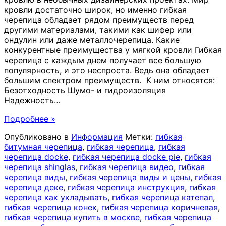
кровли достаточно широк, но именно гибкая
черепица обладает рядом преимуществ перед
другими материалами, такими как шифер или
ондулин или даже металлочерепица. Какие
конкурентные преимущества у мягкой кровли Гибкая
черепица с каждым днем получает все большую
популярность, и это неспроста. Ведь она обладает
большим спектром преимуществ. К ним относятся:
Безотходность Шумо- и гидроизоляция
Надежность
…
Подробнее »
Опубликовано в
Информация
Метки:
гибкая
битумная черепица
,
гибкая черепица
,
гибкая
черепица docke
,
гибкая черепица docke pie
,
гибкая
черепица shinglas
,
гибкая черепица видео
,
гибкая
черепица виды
,
гибкая черепица виды и цены
,
гибкая
черепица деке
,
гибкая черепица инструкция
,
гибкая
черепица как укладывать
,
гибкая черепица катепал
,
гибкая черепица конек
,
гибкая черепица коричневая
,
гибкая черепица купить в москве
,
гибкая черепица