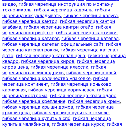
видео
,
гибкая черепица инструкция по монтажу
технониколь
,
гибкая черепица кадриль
,
гибкая
черепица как укладывать
,
гибкая черепица калуга
,
гибкая черепица кантри
,
гибкая черепица кантри
алабама
,
гибкая черепица кантри огайо
,
гибкая
черепица кантри фото
,
гибкая черепица картинки
,
гибкая черепица каталог
,
гибкая черепица катепал
,
гибкая черепица катепал официальный сайт
,
гибкая
черепица катепал рокки
,
гибкая черепица катепал
фото
,
гибкая черепица катепал цена
,
гибкая черепица
квадро
,
гибкая черепица киров
,
гибкая черепица
киров цена
,
гибкая черепица классик
,
гибкая
черепица классик кадриль
,
гибкая черепица клей
,
гибкая черепица количество упаковке
,
гибкая
черепица континент
,
гибкая черепица коньково
карнизная
,
гибкая черепица коричневая
,
гибкая
черепица кострома
,
гибкая черепица краснодаре
,
гибкая черепица крепление
,
гибкая черепица крым
,
гибкая черепица крыши домов
,
гибкая черепица
крыши цена
,
гибкая черепица купить в гомеле
,
гибкая черепица купить в спб
,
гибкая черепица
купить в челябинске
,
гибкая черепица курск
,
гибкая