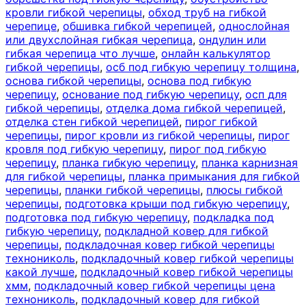
кровли гибкой черепицы
,
обход труб на гибкой
черепице
,
обшивка гибкой черепицей
,
однослойная
или двухслойная гибкая черепица
,
ондулин или
гибкая черепица что лучше
,
онлайн калькулятор
гибкой черепицы
,
осб под гибкую черепицу толщина
,
основа гибкой черепицы
,
основа под гибкую
черепицу
,
основание под гибкую черепицу
,
осп для
гибкой черепицы
,
отделка дома гибкой черепицей
,
отделка стен гибкой черепицей
,
пирог гибкой
черепицы
,
пирог кровли из гибкой черепицы
,
пирог
кровля под гибкую черепицу
,
пирог под гибкую
черепицу
,
планка гибкую черепицу
,
планка карнизная
для гибкой черепицы
,
планка примыкания для гибкой
черепицы
,
планки гибкой черепицы
,
плюсы гибкой
черепицы
,
подготовка крыши под гибкую черепицу
,
подготовка под гибкую черепицу
,
подкладка под
гибкую черепицу
,
подкладной ковер для гибкой
черепицы
,
подкладочная ковер гибкой черепицы
технониколь
,
подкладочный ковер гибкой черепицы
какой лучше
,
подкладочный ковер гибкой черепицы
хмм
,
подкладочный ковер гибкой черепицы цена
технониколь
,
подкладочный ковер для гибкой