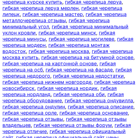
черепица курске купить
,
гибкая черепица леруа
,
гибкая черепица леруа мерлен
,
гибкая черепица
липецк
,
гибкая черепица мастер
,
гибкая черепица
металлочерепица отзывы
,
гибкая черепица
минимальный угол
,
гибкая черепица минимальный
уклон кровли
,
гибкая черепица минск
,
гибкая
черепица минусы
,
гибкая черепица могилеве
,
гибкая
черепица модерн
,
гибкая черепица монтаж
водосток
,
гибкая черепица москва
,
гибкая черепица
москва купить
,
гибкая черепица на битумной основе
,
гибкая черепица на картонной основе
,
гибкая
черепица на осб
,
гибкая черепица на фасаде
,
гибкая
черепица недорого
,
гибкая черепица недостатки
,
гибкая черепица нижнем новгороде
,
гибкая черепица
новосибирск
,
гибкая черепица нордик
,
гибкая
черепица нордланд
,
гибкая черепица оби
,
гибкая
черепица оборудование
,
гибкая черепица ондувилла
,
гибкая черепица ондулин
,
гибкая черепица описание
,
гибкая черепица орле
,
гибкая черепица основание
,
гибкая черепица отзывы
,
гибкая черепица отзывы
владельцев
,
гибкая черепица отзывы форум
,
гибкая
черепица отличие
,
гибкая черепица официальный
сайт
,
гибкая черепица официальный сайт цены
,