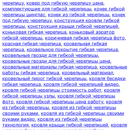
черепицу
,
ковер под гибкую черепицу цена
,
комплектующие для гибкой черепицы
,
конек гибкой
черепицы шинглас
,
конек из гибкой черепицы
,
конек
под гибкую черепицу
,
конструкция кровли гибкой
черепицы
,
конструкция крыши гибкой черепицей
,
коньковая гибкая черепица
,
коньковый аэратор
гибкой черепицы
,
коричневая гибкая черепица фото
,
красная гибкая черепица
,
кровельная гибкая
черепица
,
кровельное покрытие гибкая черепица
,
кровельные гвозди для гибкой черепицы
,
кровельные гвозди для гибкой черепицы цена
,
кровельные материалы гибкая черепица
,
кровельные
работы гибкая черепица
,
кровельный материал
,
кровельный пирог гибкой черепицы
,
кровля беседки
гибкая черепица
,
кровля гибкой черепицей видео
,
кровля гибкой черепицы стоимость работ
,
кровля
гибкой черепицы узлы
,
кровля гибкой черепицы
фото
,
кровля гибкой черепицы цена работу
,
кровля
из гибкой черепицы
,
кровля из гибкой черепицы
своими руками
,
кровля из гибкой черепицы своими
руками видео
,
кровля из гибкой черепицы
технология
,
кровля крыши гибкой черепицей
,
кровля