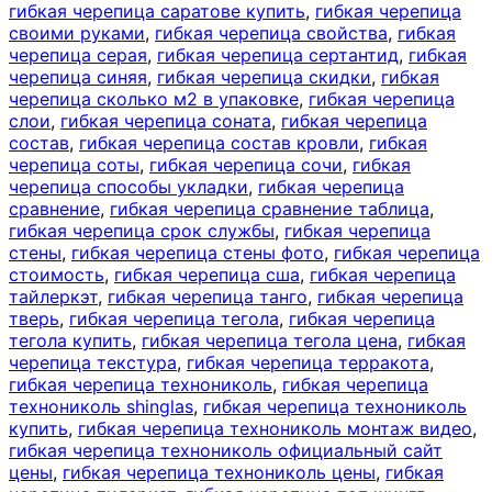
гибкая черепица саратове купить
,
гибкая черепица
своими руками
,
гибкая черепица свойства
,
гибкая
черепица серая
,
гибкая черепица сертантид
,
гибкая
черепица синяя
,
гибкая черепица скидки
,
гибкая
черепица сколько м2 в упаковке
,
гибкая черепица
слои
,
гибкая черепица соната
,
гибкая черепица
состав
,
гибкая черепица состав кровли
,
гибкая
черепица соты
,
гибкая черепица сочи
,
гибкая
черепица способы укладки
,
гибкая черепица
сравнение
,
гибкая черепица сравнение таблица
,
гибкая черепица срок службы
,
гибкая черепица
стены
,
гибкая черепица стены фото
,
гибкая черепица
стоимость
,
гибкая черепица сша
,
гибкая черепица
тайлеркэт
,
гибкая черепица танго
,
гибкая черепица
тверь
,
гибкая черепица тегола
,
гибкая черепица
тегола купить
,
гибкая черепица тегола цена
,
гибкая
черепица текстура
,
гибкая черепица терракота
,
гибкая черепица технониколь
,
гибкая черепица
технониколь shinglas
,
гибкая черепица технониколь
купить
,
гибкая черепица технониколь монтаж видео
,
гибкая черепица технониколь официальный сайт
цены
,
гибкая черепица технониколь цены
,
гибкая