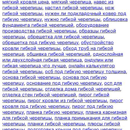
мягкий кровля цена
,
мягкий черепица
,
навес из
гибкой черепицы
,
настил гибкой черепицы
,
нож
гибкой черепицы
,
нужен ли подкладочный ковер под
гибкую черепицу
,
нужно гибкой черепицы
,
облицовка
фундамента гибкой черепицей
,
оборудование
производства гибкой черепицы
,
образцы гибкой
черепицы
,
обрешетка для гибкой черепицы
,
обрешетка под гибкую черепицу
,
обустройство
кровли гибкой черепицы
,
обход труб на гибкой
черепице
,
обшивка гибкой черепицей
,
однослойная
или двухслойная гибкая черепица
,
ондулин или
гибкая черепица что лучше
,
онлайн калькулятор
гибкой черепицы
,
осб под гибкую черепицу толщина
,
основа гибкой черепицы
,
основа под гибкую
черепицу
,
основание под гибкую черепицу
,
осп для
гибкой черепицы
,
отделка дома гибкой черепицей
,
отделка стен гибкой черепицей
,
пирог гибкой
черепицы
,
пирог кровли из гибкой черепицы
,
пирог
кровля под гибкую черепицу
,
пирог под гибкую
черепицу
,
планка гибкую черепицу
,
планка карнизная
для гибкой черепицы
,
планка примыкания для гибкой
черепицы
,
планки гибкой черепицы
,
плюсы гибкой
черепицы
,
подготовка крыши под гибкую черепицу
,