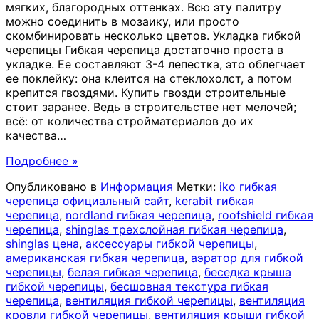
мягких, благородных оттенках. Всю эту палитру
можно соединить в мозаику, или просто
скомбинировать несколько цветов. Укладка гибкой
черепицы Гибкая черепица достаточно проста в
укладке. Ее составляют 3-4 лепестка, это облегчает
ее поклейку: она клеится на стеклохолст, а потом
крепится гвоздями. Купить гвозди строительные
стоит заранее. Ведь в строительстве нет мелочей;
всё: от количества стройматериалов до их
качества
…
Подробнее »
Опубликовано в
Информация
Метки:
iko гибкая
черепица официальный сайт
,
kerabit гибкая
черепица
,
nordland гибкая черепица
,
roofshield гибкая
черепица
,
shinglas трехслойная гибкая черепица
,
shinglas цена
,
аксессуары гибкой черепицы
,
американская гибкая черепица
,
аэратор для гибкой
черепицы
,
белая гибкая черепица
,
беседка крыша
гибкой черепицы
,
бесшовная текстура гибкая
черепица
,
вентиляция гибкой черепицы
,
вентиляция
кровли гибкой черепицы
,
вентиляция крыши гибкой