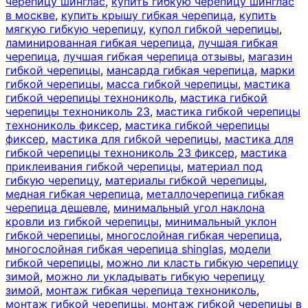
черепицу шинглас
,
купить гибкую черепицу шинглас
в москве
,
купить крышу гибкая черепица
,
купить
мягкую гибкую черепицу
,
купол гибкой черепицы
,
ламинированная гибкая черепица
,
лучшая гибкая
черепица
,
лучшая гибкая черепица отзывы
,
магазин
гибкой черепицы
,
мансарда гибкая черепица
,
марки
гибкой черепицы
,
масса гибкой черепицы
,
мастика
гибкой черепицы технониколь
,
мастика гибкой
черепицы технониколь 23
,
мастика гибкой черепицы
технониколь фиксер
,
мастика гибкой черепицы
фиксер
,
мастика для гибкой черепицы
,
мастика для
гибкой черепицы технониколь 23 фиксер
,
мастика
приклеивания гибкой черепицы
,
материал под
гибкую черепицу
,
материалы гибкой черепицы
,
медная гибкая черепица
,
металлочерепица гибкая
черепица дешевле
,
минимальный угол наклона
кровли из гибкой черепицы
,
минимальный уклон
гибкой черепицы
,
многослойная гибкая черепица
,
многослойная гибкая черепица shinglas
,
модели
гибкой черепицы
,
можно ли класть гибкую черепицу
зимой
,
можно ли укладывать гибкую черепицу
зимой
,
монтаж гибкая черепица технониколь
,
монтаж гибкой черепицы
,
монтаж гибкой черепицы в