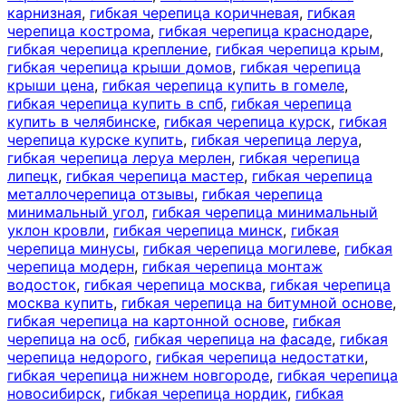
карнизная
,
гибкая черепица коричневая
,
гибкая
черепица кострома
,
гибкая черепица краснодаре
,
гибкая черепица крепление
,
гибкая черепица крым
,
гибкая черепица крыши домов
,
гибкая черепица
крыши цена
,
гибкая черепица купить в гомеле
,
гибкая черепица купить в спб
,
гибкая черепица
купить в челябинске
,
гибкая черепица курск
,
гибкая
черепица курске купить
,
гибкая черепица леруа
,
гибкая черепица леруа мерлен
,
гибкая черепица
липецк
,
гибкая черепица мастер
,
гибкая черепица
металлочерепица отзывы
,
гибкая черепица
минимальный угол
,
гибкая черепица минимальный
уклон кровли
,
гибкая черепица минск
,
гибкая
черепица минусы
,
гибкая черепица могилеве
,
гибкая
черепица модерн
,
гибкая черепица монтаж
водосток
,
гибкая черепица москва
,
гибкая черепица
москва купить
,
гибкая черепица на битумной основе
,
гибкая черепица на картонной основе
,
гибкая
черепица на осб
,
гибкая черепица на фасаде
,
гибкая
черепица недорого
,
гибкая черепица недостатки
,
гибкая черепица нижнем новгороде
,
гибкая черепица
новосибирск
,
гибкая черепица нордик
,
гибкая