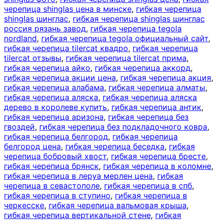
черепица shinglas цена в минске
,
гибкая черепица
shinglas шинглас
,
гибкая черепица shinglas шинглас
россия рязань завод
,
гибкая черепица tegola
nordland
,
гибкая черепица tegola официальный сайт
,
гибкая черепица tilercat квадро
,
гибкая черепица
tilercat отзывы
,
гибкая черепица tilercat прима
,
гибкая черепица айко
,
гибкая черепица аккорд
,
гибкая черепица акции цена
,
гибкая черепица акция
,
гибкая черепица алабама
,
гибкая черепица алматы
,
гибкая черепица аляска
,
гибкая черепица аляска
дерево в королеве купить
,
гибкая черепица антик
,
гибкая черепица аризона
,
гибкая черепица без
гвоздей
,
гибкая черепица без подкладочного ковра
,
гибкая черепица белгород
,
гибкая черепица
белгород цена
,
гибкая черепица беседка
,
гибкая
черепица бобровый хвост
,
гибкая черепица бресте
,
гибкая черепица брянск
,
гибкая черепица в коломне
,
гибкая черепица в леруа мерлен цена
,
гибкая
черепица в севастополе
,
гибкая черепица в спб
,
гибкая черепица в ступино
,
гибкая черепица в
черкесске
,
гибкая черепица вальмовая крыша
,
гибкая черепица вертикальной стене
,
гибкая