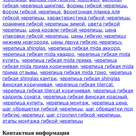
гибкая черепица шинглас
,
формы гибкой черепицы
,
форум гибкой черепице
,
фронтонная планка для
гибкой черепицы
,
характеристика гибкой черепицы
,
хранение гибкой черепицы зимой
,
цвета гибкой
черепицы
,
цена кровли гибкой черепицы
,
цена
упаковки гибкой черепицы
,
цены гибкую черепицу
нижнем новгороде
,
цены леруа гибкую черепицу
,
черепица shinglas
,
черепица гибкая mida аккорд
,
черепица гибкая mida квадро
,
черепица гибкая mida
купить
,
черепица гибкая mida прима
,
черепица
гибкая mida прима коричневая
,
черепица гибкая mida
прима отзывы
,
черепица гибкая mida трио
,
черепица
гибкая shinglas кантри
,
черепица гибкая shinglas
финская коричневая
,
черепица гибкая tilercat
,
черепица гибкая tilercat коричневая
,
черепица гибкая
кадриль соната
,
черепица гибкая финская красный
,
черепица купить
,
черепица монтаж
,
черепица цена
,
шаг обрешетки гибкой черепицы
,
шаг обрешетки под
гибкую черепицу
,
шаг стропил гибкой черепицы
,
этапы монтажа гибкой черепицы
Контактная информация