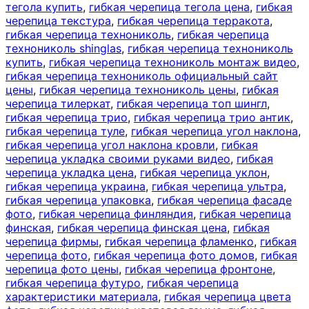
тегола купить
,
гибкая черепица тегола цена
,
гибкая
черепица текстура
,
гибкая черепица терракота
,
гибкая черепица технониколь
,
гибкая черепица
технониколь shinglas
,
гибкая черепица технониколь
купить
,
гибкая черепица технониколь монтаж видео
,
гибкая черепица технониколь официальный сайт
цены
,
гибкая черепица технониколь цены
,
гибкая
черепица тилеркат
,
гибкая черепица топ шингл
,
гибкая черепица трио
,
гибкая черепица трио антик
,
гибкая черепица туле
,
гибкая черепица угол наклона
,
гибкая черепица угол наклона кровли
,
гибкая
черепица укладка своими руками видео
,
гибкая
черепица укладка цена
,
гибкая черепица уклон
,
гибкая черепица украина
,
гибкая черепица ультра
,
гибкая черепица упаковка
,
гибкая черепица фасаде
фото
,
гибкая черепица финляндия
,
гибкая черепица
финская
,
гибкая черепица финская цена
,
гибкая
черепица фирмы
,
гибкая черепица фламенко
,
гибкая
черепица фото
,
гибкая черепица фото домов
,
гибкая
черепица фото цены
,
гибкая черепица фронтоне
,
гибкая черепица футуро
,
гибкая черепица
характеристики материала
,
гибкая черепица цвета