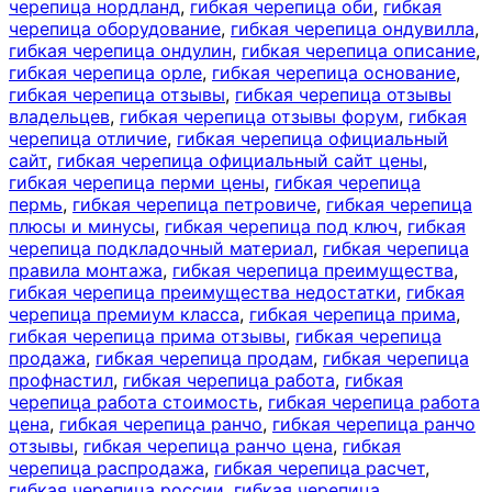
черепица нордланд
,
гибкая черепица оби
,
гибкая
черепица оборудование
,
гибкая черепица ондувилла
,
гибкая черепица ондулин
,
гибкая черепица описание
,
гибкая черепица орле
,
гибкая черепица основание
,
гибкая черепица отзывы
,
гибкая черепица отзывы
владельцев
,
гибкая черепица отзывы форум
,
гибкая
черепица отличие
,
гибкая черепица официальный
сайт
,
гибкая черепица официальный сайт цены
,
гибкая черепица перми цены
,
гибкая черепица
пермь
,
гибкая черепица петровиче
,
гибкая черепица
плюсы и минусы
,
гибкая черепица под ключ
,
гибкая
черепица подкладочный материал
,
гибкая черепица
правила монтажа
,
гибкая черепица преимущества
,
гибкая черепица преимущества недостатки
,
гибкая
черепица премиум класса
,
гибкая черепица прима
,
гибкая черепица прима отзывы
,
гибкая черепица
продажа
,
гибкая черепица продам
,
гибкая черепица
профнастил
,
гибкая черепица работа
,
гибкая
черепица работа стоимость
,
гибкая черепица работа
цена
,
гибкая черепица ранчо
,
гибкая черепица ранчо
отзывы
,
гибкая черепица ранчо цена
,
гибкая
черепица распродажа
,
гибкая черепица расчет
,
гибкая черепица россии
,
гибкая черепица