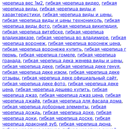
черепица вес 1м2
,
гибкая черепица видео
,
гибкая
черепица виды
,
гибкая черепица виды и
характеристики
,
гибкая черепица виды и цены
,
гибкая черепица виды и цены технониколь
,
гибкая
черепица виды фото
,
гибкая черепица википедия
,
гибкая черепица витебске
,
гибкая черепица
владикавказе
,
гибкая черепица во владимире
,
гибкая
черепица воронеж
,
гибкая черепица воронеж цена
,
гибкая черепица воронеже купить
,
гибкая черепица г
пермь
,
гибкая черепица гомеле
,
гибкая черепица
гранада
,
гибкая черепица дека женева виды и цены
,
гибкая черепица деке
,
гибкая черепица деке генуя
,
гибкая черепица деке изюм
,
гибкая черепица деке
отзывы
,
гибкая черепица деке официальный сайт
,
гибкая черепица деке фото
,
гибкая черепица деке
цена
,
гибкая черепица дешево купить
,
гибкая
черепица джаз
,
гибкая черепица джаз цена
,
гибкая
черепица джайв
,
гибкая черепица для фасада дома
,
гибкая черепица доборные элементы
,
гибкая
черепица дождь
,
гибкая черепица доке
,
гибкая
черепица доки
,
гибкая черепица доске
,
гибкая
черепица драконий зуб
,
гибкая черепица дюна
,