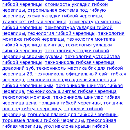
гибкой черепицы
,
стоимость укладки гибкой
черепицы
,
стропильная система под гибкую
черепицу
,
схема укладки гибкой черепицы
,
тайлеркет гибкая черепица
,
температура монтажа
гибкой черепицы
,
температура укладки гибкой
черепицы
,
технология гибкой черепицы
,
технология
монтажа гибкой черепицы
,
технология монтажа
гибкой черепицы шинглас
,
технология укладки
гибкой черепицы
,
технология укладки гибкой
черепицы своими руками
,
технология устройства
гибкой черепицы
,
технониколь гибкая черепица
драконий зуб
,
технониколь мастика бпх для гибкой
черепицы 23
,
технониколь официальный сайт гибкая
черепица
,
технониколь подкладочный ковер для
гибкой черепицы хмм
,
технониколь шинглас гибкая
черепица
,
технониколь шинглас гибкая черепица
технология монтажа
,
технониколь шинглас гибкая
черепица цена
,
толщина гибкой черепицы
,
толщина
осп под гибкую черепицу
,
торцевая гибкой
черепицы
,
торцевая планка для гибкой черепицы
,
торцевые планки гибкой черепицы
,
трехслойная
гибкая черепица
,
угол наклона крыши гибкой