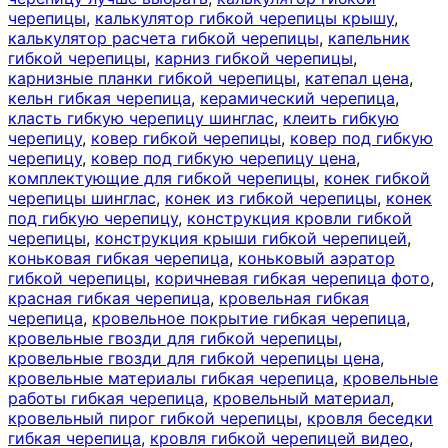
черепицы
,
калькулятор гибкой черепицы крышу
,
калькулятор расчета гибкой черепицы
,
капельник
гибкой черепицы
,
карниз гибкой черепицы
,
карнизные планки гибкой черепицы
,
катепал цена
,
кельн гибкая черепица
,
керамический черепица
,
класть гибкую черепицу шинглас
,
клеить гибкую
черепицу
,
ковер гибкой черепицы
,
ковер под гибкую
черепицу
,
ковер под гибкую черепицу цена
,
комплектующие для гибкой черепицы
,
конек гибкой
черепицы шинглас
,
конек из гибкой черепицы
,
конек
под гибкую черепицу
,
конструкция кровли гибкой
черепицы
,
конструкция крыши гибкой черепицей
,
коньковая гибкая черепица
,
коньковый аэратор
гибкой черепицы
,
коричневая гибкая черепица фото
,
красная гибкая черепица
,
кровельная гибкая
черепица
,
кровельное покрытие гибкая черепица
,
кровельные гвозди для гибкой черепицы
,
кровельные гвозди для гибкой черепицы цена
,
кровельные материалы гибкая черепица
,
кровельные
работы гибкая черепица
,
кровельный материал
,
кровельный пирог гибкой черепицы
,
кровля беседки
гибкая черепица
,
кровля гибкой черепицей видео
,