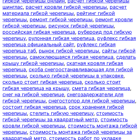
гибкой черепицы онлайн
,
расчет гибкой черепицы
шинглас
,
расчет кровли гибкой черепицы
,
расчет
материала гибкой черепицы
,
рейтинг гибкой
черепицы
,
ремонт гибкой черепицы
,
ремонт кровли
гибкой черепицы
,
рисунок гибкой черепицы
,
российская гибкая черепица
,
рубероид под гибкую
черепицу
,
рулонная гибкая черепица
,
руфлекс гибкая
черепица официальный сайт
,
руфлекс гибкая
черепица таб
,
рынок гибкой черепицы
,
сайты гибкой
черепицы
,
самоклеющаяся гибкая черепица
,
сделать
крышу гибкой черепицы
,
скатная кровля гибкая
черепица
,
скоба снегоостанавливающая для гибкой
черепицы
,
сколько гибкой черепицы в упаковке
,
сколько стоит гибкая черепица
,
сколько стоит
гибкая черепица на крышу
,
смета гибкая черепица
,
снег на гибкой черепице
,
снегозадержатели для
гибкой черепицы
,
снегостопор для гибкой черепицы
,
состоит гибкая черепица
,
срок хранения гибкой
черепицы
,
стелить гибкую черепицу
,
стоимость
гибкой черепицы за квадратный метр
,
стоимость
кровли гибкой черепицы
,
стоимость монтажа гибкой
черепицы
,
стоимость монтажа гибкой черепицы за
квадратный метр
,
стоимость работ по укладке