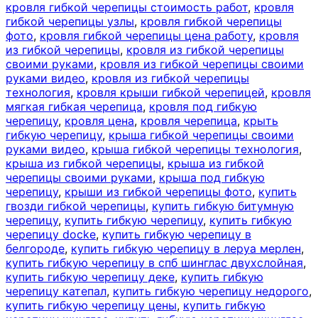
кровля гибкой черепицы стоимость работ
,
кровля
гибкой черепицы узлы
,
кровля гибкой черепицы
фото
,
кровля гибкой черепицы цена работу
,
кровля
из гибкой черепицы
,
кровля из гибкой черепицы
своими руками
,
кровля из гибкой черепицы своими
руками видео
,
кровля из гибкой черепицы
технология
,
кровля крыши гибкой черепицей
,
кровля
мягкая гибкая черепица
,
кровля под гибкую
черепицу
,
кровля цена
,
кровля черепица
,
крыть
гибкую черепицу
,
крыша гибкой черепицы своими
руками видео
,
крыша гибкой черепицы технология
,
крыша из гибкой черепицы
,
крыша из гибкой
черепицы своими руками
,
крыша под гибкую
черепицу
,
крыши из гибкой черепицы фото
,
купить
гвозди гибкой черепицы
,
купить гибкую битумную
черепицу
,
купить гибкую черепицу
,
купить гибкую
черепицу docke
,
купить гибкую черепицу в
белгороде
,
купить гибкую черепицу в леруа мерлен
,
купить гибкую черепицу в спб шинглас двухслойная
,
купить гибкую черепицу деке
,
купить гибкую
черепицу катепал
,
купить гибкую черепицу недорого
,
купить гибкую черепицу цены
,
купить гибкую