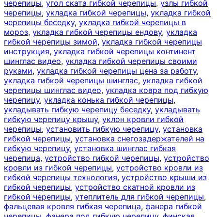
черепицы
,
угол ската гибкой черепицы
,
узлы гибкой
черепицы
,
укладка гибкой черепицы
,
укладка гибкой
черепицы беседку
,
укладка гибкой черепицы в
мороз
,
укладка гибкой черепицы ендову
,
укладка
гибкой черепицы зимой
,
укладка гибкой черепицы
инструкция
,
укладка гибкой черепицы континент
шинглас видео
,
укладка гибкой черепицы своими
руками
,
укладка гибкой черепицы цена за работу
,
укладка гибкой черепицы шинглас
,
укладка гибкой
черепицы шинглас видео
,
укладка ковра под гибкую
черепицу
,
укладка конька гибкой черепицы
,
укладывать гибкую черепицу беседку
,
укладывать
гибкую черепицу крышу
,
уклон кровли гибкой
черепицы
,
установить гибкую черепицу
,
установка
гибкой черепицы
,
установка снегозадержателей на
гибкую черепицу
,
установка шинглас гибкая
черепица
,
устройство гибкой черепицы
,
устройство
кровли из гибкой черепицы
,
устройство кровли из
гибкой черепицы технология
,
устройство крыши из
гибкой черепицы
,
устройство скатной кровли из
гибкой черепицы
,
утеплитель для гибкой черепицы
,
фальцевая кровля гибкая черепица
,
фанера гибкой
черепицы
,
фанера под гибкую черепицу
,
финская