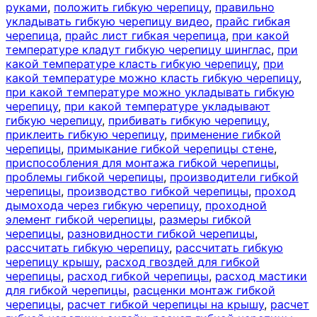
руками
,
положить гибкую черепицу
,
правильно
укладывать гибкую черепицу видео
,
прайс гибкая
черепица
,
прайс лист гибкая черепица
,
при какой
температуре кладут гибкую черепицу шинглас
,
при
какой температуре класть гибкую черепицу
,
при
какой температуре можно класть гибкую черепицу
,
при какой температуре можно укладывать гибкую
черепицу
,
при какой температуре укладывают
гибкую черепицу
,
прибивать гибкую черепицу
,
приклеить гибкую черепицу
,
применение гибкой
черепицы
,
примыкание гибкой черепицы стене
,
приспособления для монтажа гибкой черепицы
,
проблемы гибкой черепицы
,
производители гибкой
черепицы
,
производство гибкой черепицы
,
проход
дымохода через гибкую черепицу
,
проходной
элемент гибкой черепицы
,
размеры гибкой
черепицы
,
разновидности гибкой черепицы
,
рассчитать гибкую черепицу
,
рассчитать гибкую
черепицу крышу
,
расход гвоздей для гибкой
черепицы
,
расход гибкой черепицы
,
расход мастики
для гибкой черепицы
,
расценки монтаж гибкой
черепицы
,
расчет гибкой черепицы на крышу
,
расчет