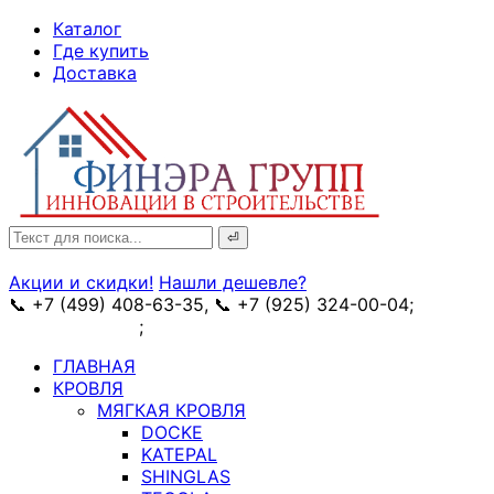
↓
Каталог
Skip
Где купить
to
Доставка
Main
Content
Search
for:
Акции и скидки!
Нашли дешевле?
📞 +7 (499) 408-63-35, 📞 +7 (925) 324-00-04;
➥
схема проезда
;
✉ e-mail: info@fin-era.ru
ГЛАВНАЯ
КРОВЛЯ
МЯГКАЯ КРОВЛЯ
DOCKE
KATEPAL
SHINGLAS