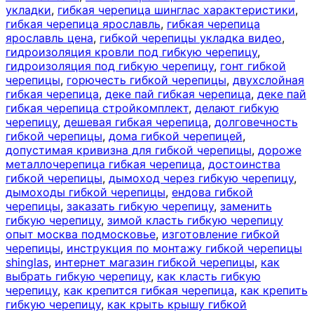
укладки
,
гибкая черепица шинглас характеристики
,
гибкая черепица ярославль
,
гибкая черепица
ярославль цена
,
гибкой черепицы укладка видео
,
гидроизоляция кровли под гибкую черепицу
,
гидроизоляция под гибкую черепицу
,
гонт гибкой
черепицы
,
горючесть гибкой черепицы
,
двухслойная
гибкая черепица
,
деке пай гибкая черепица
,
деке пай
гибкая черепица стройкомплект
,
делают гибкую
черепицу
,
дешевая гибкая черепица
,
долговечность
гибкой черепицы
,
дома гибкой черепицей
,
допустимая кривизна для гибкой черепицы
,
дороже
металлочерепица гибкая черепица
,
достоинства
гибкой черепицы
,
дымоход через гибкую черепицу
,
дымоходы гибкой черепицы
,
ендова гибкой
черепицы
,
заказать гибкую черепицу
,
заменить
гибкую черепицу
,
зимой класть гибкую черепицу
опыт москва подмосковье
,
изготовление гибкой
черепицы
,
инструкция по монтажу гибкой черепицы
shinglas
,
интернет магазин гибкой черепицы
,
как
выбрать гибкую черепицу
,
как класть гибкую
черепицу
,
как крепится гибкая черепица
,
как крепить
гибкую черепицу
,
как крыть крышу гибкой