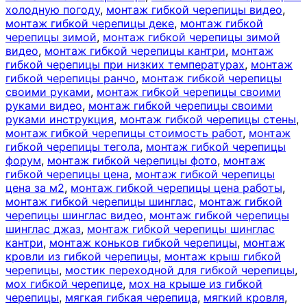
холодную погоду
,
монтаж гибкой черепицы видео
,
монтаж гибкой черепицы деке
,
монтаж гибкой
черепицы зимой
,
монтаж гибкой черепицы зимой
видео
,
монтаж гибкой черепицы кантри
,
монтаж
гибкой черепицы при низких температурах
,
монтаж
гибкой черепицы ранчо
,
монтаж гибкой черепицы
своими руками
,
монтаж гибкой черепицы своими
руками видео
,
монтаж гибкой черепицы своими
руками инструкция
,
монтаж гибкой черепицы стены
,
монтаж гибкой черепицы стоимость работ
,
монтаж
гибкой черепицы тегола
,
монтаж гибкой черепицы
форум
,
монтаж гибкой черепицы фото
,
монтаж
гибкой черепицы цена
,
монтаж гибкой черепицы
цена за м2
,
монтаж гибкой черепицы цена работы
,
монтаж гибкой черепицы шинглас
,
монтаж гибкой
черепицы шинглас видео
,
монтаж гибкой черепицы
шинглас джаз
,
монтаж гибкой черепицы шинглас
кантри
,
монтаж коньков гибкой черепицы
,
монтаж
кровли из гибкой черепицы
,
монтаж крыш гибкой
черепицы
,
мостик переходной для гибкой черепицы
,
мох гибкой черепице
,
мох на крыше из гибкой
черепицы
,
мягкая гибкая черепица
,
мягкий кровля
,