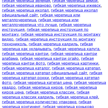
гибкая черепица зеленая
,
гибкая черепица зимой
,
гибкая черепица иваново
,
гибкая черепица ижевск
,
гибкая черепица икопал
,
гибкая черепица икопал
официальный сайт
,
гибкая черепица или
металлочерепица
,
гибкая черепица или
металлочерепица что лучше
,
гибкая черепица
инструкция
,
гибкая черепица инструкция по
монтажу
,
гибкая черепица инструкция по монтажу
видео
,
гибкая черепица инструкция по монтажу
технониколь
,
гибкая черепица кадриль
,
гибкая
черепица как укладывать
,
гибкая черепица калуга
,
гибкая черепица кантри
,
гибкая черепица кантри
алабама
,
гибкая черепица кантри огайо
,
гибкая
черепица кантри фото
,
гибкая черепица картинки
,
гибкая черепица каталог
,
гибкая черепица катепал
,
гибкая черепица катепал официальный сайт
,
гибкая
черепица катепал рокки
,
гибкая черепица катепал
фото
,
гибкая черепица катепал цена
,
гибкая черепица
квадро
,
гибкая черепица киров
,
гибкая черепица
киров цена
,
гибкая черепица классик
,
гибкая
черепица классик кадриль
,
гибкая черепица клей
,
гибкая черепица количество упаковке
,
гибкая
черепица континент
,
гибкая черепица коньково