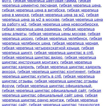
фото
,
гибкая черепица цветовая гамма
,
гибкая
черепица цементно песчаная
,
гибкая черепица цена
,
гибкая черепица цена в витебске
,
гибкая черепица
цена в минске
,
гибкая черепица цена за м2
,
гибкая
черепица цена за м2 в москве
,
гибкая черепица цена
за работу м2
,
гибкая черепица цена новосибирске
,
гибкая черепица цена размеры
,
гибкая черепица
цены алматы
,
гибкая черепица цены москве
,
гибкая
черепица цюрих
,
гибкая черепица челябинск
,
гибкая
черепица челябинск цена
,
гибкая черепица черная
,
гибкая черепица четырехскатной крыше
,
гибкая
черепица шингл
,
гибкая черепица шинглас в спб
,
гибкая черепица шинглас видео
,
гибкая черепица
шинглас инструкция монтажу
,
гибкая черепица
шинглас кадриль
,
гибкая черепица шинглас кадриль
аккорд
,
гибкая черепица шинглас континент
,
гибкая
черепица шинглас купить в спб
,
гибкая черепица
шинглас отзывы
,
гибкая черепица шинглас отзывы
форум
,
гибкая черепица шинглас официальный
,
гибкая черепица шинглас официальный сайт
,
гибкая
черепица шинглас официальный сайт цена
,
гибкая
черепица шинглас ранчо монтаж
,
гибкая черепица
шинглас сайт
,
гибкая черепица шинглас технология