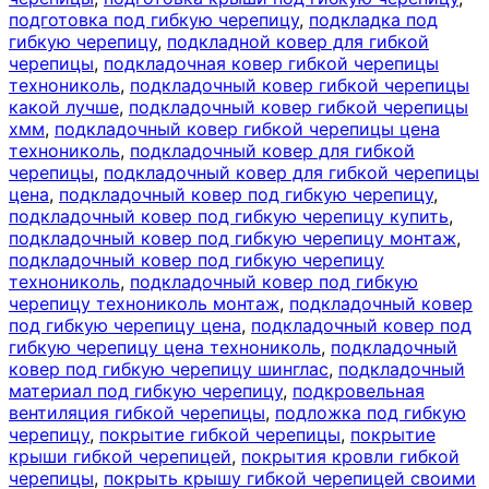
подготовка под гибкую черепицу
,
подкладка под
гибкую черепицу
,
подкладной ковер для гибкой
черепицы
,
подкладочная ковер гибкой черепицы
технониколь
,
подкладочный ковер гибкой черепицы
какой лучше
,
подкладочный ковер гибкой черепицы
хмм
,
подкладочный ковер гибкой черепицы цена
технониколь
,
подкладочный ковер для гибкой
черепицы
,
подкладочный ковер для гибкой черепицы
цена
,
подкладочный ковер под гибкую черепицу
,
подкладочный ковер под гибкую черепицу купить
,
подкладочный ковер под гибкую черепицу монтаж
,
подкладочный ковер под гибкую черепицу
технониколь
,
подкладочный ковер под гибкую
черепицу технониколь монтаж
,
подкладочный ковер
под гибкую черепицу цена
,
подкладочный ковер под
гибкую черепицу цена технониколь
,
подкладочный
ковер под гибкую черепицу шинглас
,
подкладочный
материал под гибкую черепицу
,
подкровельная
вентиляция гибкой черепицы
,
подложка под гибкую
черепицу
,
покрытие гибкой черепицы
,
покрытие
крыши гибкой черепицей
,
покрытия кровли гибкой
черепицы
,
покрыть крышу гибкой черепицей своими