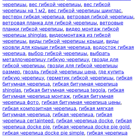
черепицы
,
вес гибкой черепицы
,
вес гибкой
черепицы на 1 м2
,
вес гибкой черепицы шинглас
,
вестерн гибкая черепица
,
ветровая гибкой черепицы
,
ветровая планка для гибкой черепицы
,
ветровые
планки гибкой черепицы
,
видео монтаж гибкой
черепицы shinglas
,
видеомонтажа из гибкой
черепицы
,
виды гибкой черепицы крыши
,
виды
кровли для крыши гибкая черепица
,
водосток гибкая
черепица
,
выбор гибкой черепицы
,
выбрать
металлочерепицу гибкую черепицу
,
гвозди для
гибкой черепицы
,
гвозди для гибкой черепицы
размер
,
гвоздь гибкой черепицы цена
,
где купить
гибкую черепицу
,
герметик гибкой черепицы
,
гибкая
битумная черепица
,
гибкая битумная черепица
shinglas
,
гибкая битумная черепица tegola
,
гибкая
битумная черепица монтаж
,
гибкая битумная
черепица фото
,
гибкая битумная черепица цены
,
гибкая композитная черепица
,
гибкая мягкая
битумная черепица
,
гибкая черепица
,
гибкая
черепица certainteed
,
гибкая черепица docke
,
гибкая
черепица docke pie
,
гибкая черепица docke pie gold
,
гибкая черепица docke pie simple
,
гибкая черепица