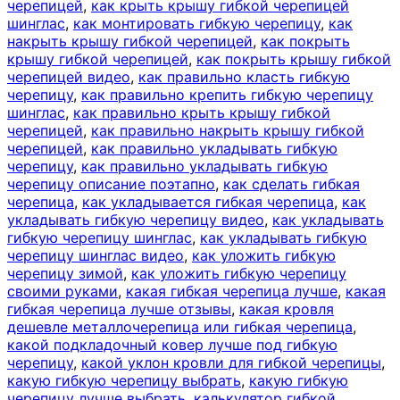
черепицей
,
как крыть крышу гибкой черепицей
шинглас
,
как монтировать гибкую черепицу
,
как
накрыть крышу гибкой черепицей
,
как покрыть
крышу гибкой черепицей
,
как покрыть крышу гибкой
черепицей видео
,
как правильно класть гибкую
черепицу
,
как правильно крепить гибкую черепицу
шинглас
,
как правильно крыть крышу гибкой
черепицей
,
как правильно накрыть крышу гибкой
черепицей
,
как правильно укладывать гибкую
черепицу
,
как правильно укладывать гибкую
черепицу описание поэтапно
,
как сделать гибкая
черепица
,
как укладывается гибкая черепица
,
как
укладывать гибкую черепицу видео
,
как укладывать
гибкую черепицу шинглас
,
как укладывать гибкую
черепицу шинглас видео
,
как уложить гибкую
черепицу зимой
,
как уложить гибкую черепицу
своими руками
,
какая гибкая черепица лучше
,
какая
гибкая черепица лучше отзывы
,
какая кровля
дешевле металлочерепица или гибкая черепица
,
какой подкладочный ковер лучше под гибкую
черепицу
,
какой уклон кровли для гибкой черепицы
,
какую гибкую черепицу выбрать
,
какую гибкую
черепицу лучше выбрать
,
калькулятор гибкой