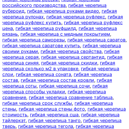
российского производства
,
гибкая черепица
рубероид
,
гибкая черепица руками видео
,
гибкая
черепица рулонах
,
гибкая черепица руфлекс
,
гибкая
черепица руфлекс купить
,
гибкая черепица руфлекс
цена
,
гибкая черепица руфшилд
,
гибкая черепица
рязань
,
гибкая черепица с медным покрытием
,
гибкая черепица саморезы
,
гибкая черепица саратов
,
гибкая черепица саратове купить
,
гибкая черепица
своими руками
,
гибкая черепица свойства
,
гибкая
черепица серая
,
гибкая черепица сертантид
,
гибкая
черепица синяя
,
гибкая черепица скидки
,
гибкая
черепица сколько м2 в упаковке
,
гибкая черепица
слои
,
гибкая черепица соната
,
гибкая черепица
состав
,
гибкая черепица состав кровли
,
гибкая
черепица соты
,
гибкая черепица сочи
,
гибкая
черепица способы укладки
,
гибкая черепица
сравнение
,
гибкая черепица сравнение таблица
,
гибкая черепица срок службы
,
гибкая черепица
стены
,
гибкая черепица стены фото
,
гибкая черепица
стоимость
,
гибкая черепица сша
,
гибкая черепица
тайлеркэт
,
гибкая черепица танго
,
гибкая черепица
тверь
,
гибкая черепица тегола
,
гибкая черепица