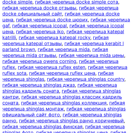
docke simple
,
гибкая черепица docke simple сота
,
гибкая черепица docke отзывы
,
гибкая черепица
docke официальный сайт
,
гибкая черепица docke
цена
,
гибкая черепица docke цюрих
,
гибкая черепица
gaf
,
гибкая черепица icopal
,
гибкая черепица icopal
цена
,
гибкая черепица iko
,
гибкая черепица katepal
katrilli
,
гибкая черепица katepal rocky
,
гибкая
черепица katepal отзывы
,
гибкая черепица kerabit l
parland brown
,
гибкая черепица mida
,
гибкая
черепица mida отзывы
,
гибкая черепица mida цены
,
гибкая черепица owens corning
,
гибкая черепица
ruflex
,
гибкая черепица ruflex esten
,
гибкая черепица
ruflex sota
,
гибкая черепица ruflex цена
,
гибкая
черепица shinglas
,
гибкая черепица shinglas country
,
гибкая черепица shinglas джаз
,
гибкая черепица
shinglas кадриль соната
,
гибкая черепица shinglas
кантри
,
гибкая черепица shinglas классик кадриль
соната
,
гибкая черепица shinglas коллекция
,
гибкая
черепица shinglas монтаж
,
гибкая черепица shinglas
официальный сайт фото
,
гибкая черепица shinglas
ранчо
,
гибкая черепица shinglas ранчо коричневый
,
гибкая черепица shinglas финская
,
гибкая черепица
shinglas фото
,
гибкая черепица shinglas цена
,
гибкая