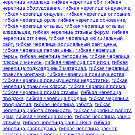
черепица нордланд
,
гибкая черепица оби
,
гибкая
черепица оборудование
,
гибкая черепица ондувилла
,
гибкая черепица ондулин
,
гибкая черепица описание
,
гибкая черепица орле
,
гибкая черепица основание
,
гибкая черепица отзывы
,
гибкая черепица отзывы
владельцев
,
гибкая черепица отзывы форум
,
гибкая
черепица отличие
,
гибкая черепица официальный
сайт
,
гибкая черепица официальный сайт цены
,
гибкая черепица перми цены
,
гибкая черепица
пермь
,
гибкая черепица петровиче
,
гибкая черепица
плюсы и минусы
,
гибкая черепица под ключ
,
гибкая
черепица подкладочный материал
,
гибкая черепица
правила монтажа
,
гибкая черепица преимущества
,
гибкая черепица преимущества недостатки
,
гибкая
черепица премиум класса
,
гибкая черепица прима
,
гибкая черепица прима отзывы
,
гибкая черепица
продажа
,
гибкая черепица продам
,
гибкая черепица
профнастил
,
гибкая черепица работа
,
гибкая
черепица работа стоимость
,
гибкая черепица работа
цена
,
гибкая черепица ранчо
,
гибкая черепица ранчо
отзывы
,
гибкая черепица ранчо цена
,
гибкая
черепица распродажа
,
гибкая черепица расчет
,
гибкая черепица россии
,
гибкая черепица