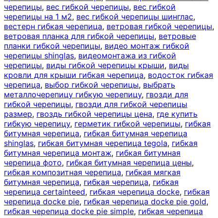
черепицы
,
вес гибкой черепицы
,
вес гибкой
черепицы на 1 м2
,
вес гибкой черепицы шинглас
,
вестерн гибкая черепица
,
ветровая гибкой черепицы
,
ветровая планка для гибкой черепицы
,
ветровые
планки гибкой черепицы
,
видео монтаж гибкой
черепицы shinglas
,
видеомонтажа из гибкой
черепицы
,
виды гибкой черепицы крыши
,
виды
кровли для крыши гибкая черепица
,
водосток гибкая
черепица
,
выбор гибкой черепицы
,
выбрать
металлочерепицу гибкую черепицу
,
гвозди для
гибкой черепицы
,
гвозди для гибкой черепицы
размер
,
гвоздь гибкой черепицы цена
,
где купить
гибкую черепицу
,
герметик гибкой черепицы
,
гибкая
битумная черепица
,
гибкая битумная черепица
shinglas
,
гибкая битумная черепица tegola
,
гибкая
битумная черепица монтаж
,
гибкая битумная
черепица фото
,
гибкая битумная черепица цены
,
гибкая композитная черепица
,
гибкая мягкая
битумная черепица
,
гибкая черепица
,
гибкая
черепица certainteed
,
гибкая черепица docke
,
гибкая
черепица docke pie
,
гибкая черепица docke pie gold
,
гибкая черепица docke pie simple
,
гибкая черепица