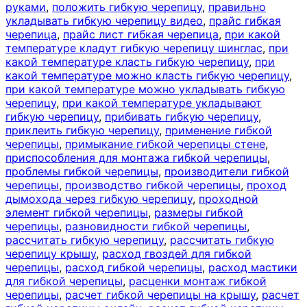
руками
,
положить гибкую черепицу
,
правильно
укладывать гибкую черепицу видео
,
прайс гибкая
черепица
,
прайс лист гибкая черепица
,
при какой
температуре кладут гибкую черепицу шинглас
,
при
какой температуре класть гибкую черепицу
,
при
какой температуре можно класть гибкую черепицу
,
при какой температуре можно укладывать гибкую
черепицу
,
при какой температуре укладывают
гибкую черепицу
,
прибивать гибкую черепицу
,
приклеить гибкую черепицу
,
применение гибкой
черепицы
,
примыкание гибкой черепицы стене
,
приспособления для монтажа гибкой черепицы
,
проблемы гибкой черепицы
,
производители гибкой
черепицы
,
производство гибкой черепицы
,
проход
дымохода через гибкую черепицу
,
проходной
элемент гибкой черепицы
,
размеры гибкой
черепицы
,
разновидности гибкой черепицы
,
рассчитать гибкую черепицу
,
рассчитать гибкую
черепицу крышу
,
расход гвоздей для гибкой
черепицы
,
расход гибкой черепицы
,
расход мастики
для гибкой черепицы
,
расценки монтаж гибкой
черепицы
,
расчет гибкой черепицы на крышу
,
расчет