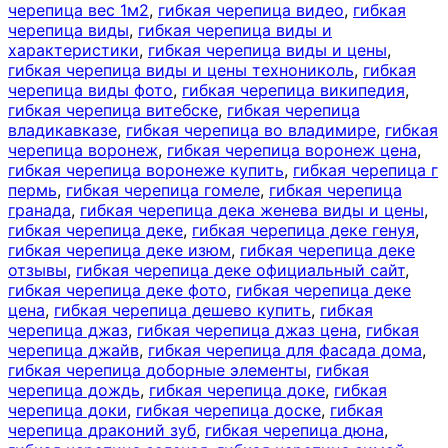
черепица вес 1м2
,
гибкая черепица видео
,
гибкая
черепица виды
,
гибкая черепица виды и
характеристики
,
гибкая черепица виды и цены
,
гибкая черепица виды и цены технониколь
,
гибкая
черепица виды фото
,
гибкая черепица википедия
,
гибкая черепица витебске
,
гибкая черепица
владикавказе
,
гибкая черепица во владимире
,
гибкая
черепица воронеж
,
гибкая черепица воронеж цена
,
гибкая черепица воронеже купить
,
гибкая черепица г
пермь
,
гибкая черепица гомеле
,
гибкая черепица
гранада
,
гибкая черепица дека женева виды и цены
,
гибкая черепица деке
,
гибкая черепица деке генуя
,
гибкая черепица деке изюм
,
гибкая черепица деке
отзывы
,
гибкая черепица деке официальный сайт
,
гибкая черепица деке фото
,
гибкая черепица деке
цена
,
гибкая черепица дешево купить
,
гибкая
черепица джаз
,
гибкая черепица джаз цена
,
гибкая
черепица джайв
,
гибкая черепица для фасада дома
,
гибкая черепица доборные элементы
,
гибкая
черепица дождь
,
гибкая черепица доке
,
гибкая
черепица доки
,
гибкая черепица доске
,
гибкая
черепица драконий зуб
,
гибкая черепица дюна
,