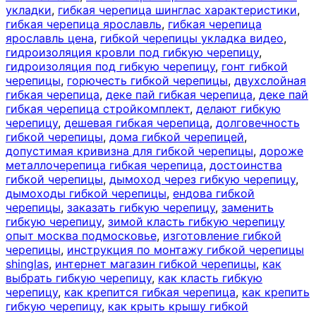
укладки
,
гибкая черепица шинглас характеристики
,
гибкая черепица ярославль
,
гибкая черепица
ярославль цена
,
гибкой черепицы укладка видео
,
гидроизоляция кровли под гибкую черепицу
,
гидроизоляция под гибкую черепицу
,
гонт гибкой
черепицы
,
горючесть гибкой черепицы
,
двухслойная
гибкая черепица
,
деке пай гибкая черепица
,
деке пай
гибкая черепица стройкомплект
,
делают гибкую
черепицу
,
дешевая гибкая черепица
,
долговечность
гибкой черепицы
,
дома гибкой черепицей
,
допустимая кривизна для гибкой черепицы
,
дороже
металлочерепица гибкая черепица
,
достоинства
гибкой черепицы
,
дымоход через гибкую черепицу
,
дымоходы гибкой черепицы
,
ендова гибкой
черепицы
,
заказать гибкую черепицу
,
заменить
гибкую черепицу
,
зимой класть гибкую черепицу
опыт москва подмосковье
,
изготовление гибкой
черепицы
,
инструкция по монтажу гибкой черепицы
shinglas
,
интернет магазин гибкой черепицы
,
как
выбрать гибкую черепицу
,
как класть гибкую
черепицу
,
как крепится гибкая черепица
,
как крепить
гибкую черепицу
,
как крыть крышу гибкой