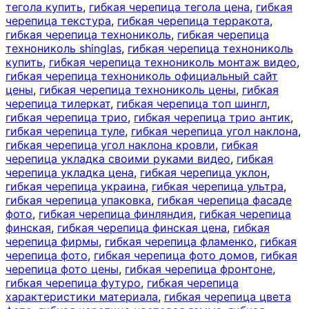
тегола купить
,
гибкая черепица тегола цена
,
гибкая
черепица текстура
,
гибкая черепица терракота
,
гибкая черепица технониколь
,
гибкая черепица
технониколь shinglas
,
гибкая черепица технониколь
купить
,
гибкая черепица технониколь монтаж видео
,
гибкая черепица технониколь официальный сайт
цены
,
гибкая черепица технониколь цены
,
гибкая
черепица тилеркат
,
гибкая черепица топ шингл
,
гибкая черепица трио
,
гибкая черепица трио антик
,
гибкая черепица туле
,
гибкая черепица угол наклона
,
гибкая черепица угол наклона кровли
,
гибкая
черепица укладка своими руками видео
,
гибкая
черепица укладка цена
,
гибкая черепица уклон
,
гибкая черепица украина
,
гибкая черепица ультра
,
гибкая черепица упаковка
,
гибкая черепица фасаде
фото
,
гибкая черепица финляндия
,
гибкая черепица
финская
,
гибкая черепица финская цена
,
гибкая
черепица фирмы
,
гибкая черепица фламенко
,
гибкая
черепица фото
,
гибкая черепица фото домов
,
гибкая
черепица фото цены
,
гибкая черепица фронтоне
,
гибкая черепица футуро
,
гибкая черепица
характеристики материала
,
гибкая черепица цвета