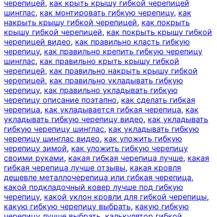
черепицей
,
как крыть крышу гибкой черепицей
шинглас
,
как монтировать гибкую черепицу
,
как
накрыть крышу гибкой черепицей
,
как покрыть
крышу гибкой черепицей
,
как покрыть крышу гибкой
черепицей видео
,
как правильно класть гибкую
черепицу
,
как правильно крепить гибкую черепицу
шинглас
,
как правильно крыть крышу гибкой
черепицей
,
как правильно накрыть крышу гибкой
черепицей
,
как правильно укладывать гибкую
черепицу
,
как правильно укладывать гибкую
черепицу описание поэтапно
,
как сделать гибкая
черепица
,
как укладывается гибкая черепица
,
как
укладывать гибкую черепицу видео
,
как укладывать
гибкую черепицу шинглас
,
как укладывать гибкую
черепицу шинглас видео
,
как уложить гибкую
черепицу зимой
,
как уложить гибкую черепицу
своими руками
,
какая гибкая черепица лучше
,
какая
гибкая черепица лучше отзывы
,
какая кровля
дешевле металлочерепица или гибкая черепица
,
какой подкладочный ковер лучше под гибкую
черепицу
,
какой уклон кровли для гибкой черепицы
,
какую гибкую черепицу выбрать
,
какую гибкую
черепицу лучше выбрать
,
калькулятор гибкой