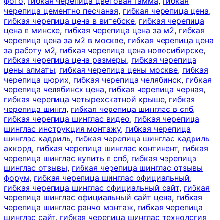
фото
,
гибкая черепица цветовая гамма
,
гибкая
черепица цементно песчаная
,
гибкая черепица цена
,
гибкая черепица цена в витебске
,
гибкая черепица
цена в минске
,
гибкая черепица цена за м2
,
гибкая
черепица цена за м2 в москве
,
гибкая черепица цена
за работу м2
,
гибкая черепица цена новосибирске
,
гибкая черепица цена размеры
,
гибкая черепица
цены алматы
,
гибкая черепица цены москве
,
гибкая
черепица цюрих
,
гибкая черепица челябинск
,
гибкая
черепица челябинск цена
,
гибкая черепица черная
,
гибкая черепица четырехскатной крыше
,
гибкая
черепица шингл
,
гибкая черепица шинглас в спб
,
гибкая черепица шинглас видео
,
гибкая черепица
шинглас инструкция монтажу
,
гибкая черепица
шинглас кадриль
,
гибкая черепица шинглас кадриль
аккорд
,
гибкая черепица шинглас континент
,
гибкая
черепица шинглас купить в спб
,
гибкая черепица
шинглас отзывы
,
гибкая черепица шинглас отзывы
форум
,
гибкая черепица шинглас официальный
,
гибкая черепица шинглас официальный сайт
,
гибкая
черепица шинглас официальный сайт цена
,
гибкая
черепица шинглас ранчо монтаж
,
гибкая черепица
шинглас сайт
,
гибкая черепица шинглас технология