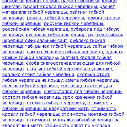
гибкой черепицы онлайн
,
расчет гибкой черепицы
шинглас
,
расчет кровли гибкой черепицы
,
расчет
материала гибкой черепицы
,
рейтинг гибкой
черепицы
,
ремонт гибкой черепицы
,
ремонт кровли
гибкой черепицы
,
рисунок гибкой черепицы
,
российская гибкая черепица
,
рубероид под гибкую
черепицу
,
рулонная гибкая черепица
,
руфлекс гибкая
черепица официальный сайт
,
руфлекс гибкая
черепица таб
,
рынок гибкой черепицы
,
сайты гибкой
черепицы
,
самоклеющаяся гибкая черепица
,
сделать
крышу гибкой черепицы
,
скатная кровля гибкая
черепица
,
скоба снегоостанавливающая для гибкой
черепицы
,
сколько гибкой черепицы в упаковке
,
сколько стоит гибкая черепица
,
сколько стоит
гибкая черепица на крышу
,
смета гибкая черепица
,
снег на гибкой черепице
,
снегозадержатели для
гибкой черепицы
,
снегостопор для гибкой черепицы
,
состоит гибкая черепица
,
срок хранения гибкой
черепицы
,
стелить гибкую черепицу
,
стоимость
гибкой черепицы за квадратный метр
,
стоимость
кровли гибкой черепицы
,
стоимость монтажа гибкой
черепицы
,
стоимость монтажа гибкой черепицы за
квадратный метр
,
стоимость работ по укладке