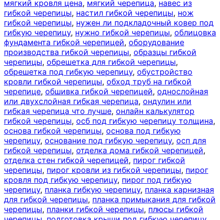
мягкий кровля цена
,
мягкий черепица
,
навес из
гибкой черепицы
,
настил гибкой черепицы
,
нож
гибкой черепицы
,
нужен ли подкладочный ковер под
гибкую черепицу
,
нужно гибкой черепицы
,
облицовка
фундамента гибкой черепицей
,
оборудование
производства гибкой черепицы
,
образцы гибкой
черепицы
,
обрешетка для гибкой черепицы
,
обрешетка под гибкую черепицу
,
обустройство
кровли гибкой черепицы
,
обход труб на гибкой
черепице
,
обшивка гибкой черепицей
,
однослойная
или двухслойная гибкая черепица
,
ондулин или
гибкая черепица что лучше
,
онлайн калькулятор
гибкой черепицы
,
осб под гибкую черепицу толщина
,
основа гибкой черепицы
,
основа под гибкую
черепицу
,
основание под гибкую черепицу
,
осп для
гибкой черепицы
,
отделка дома гибкой черепицей
,
отделка стен гибкой черепицей
,
пирог гибкой
черепицы
,
пирог кровли из гибкой черепицы
,
пирог
кровля под гибкую черепицу
,
пирог под гибкую
черепицу
,
планка гибкую черепицу
,
планка карнизная
для гибкой черепицы
,
планка примыкания для гибкой
черепицы
,
планки гибкой черепицы
,
плюсы гибкой
черепицы
,
подготовка крыши под гибкую черепицу
,