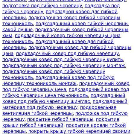
подготовка под гибкую черепицу
,
подкладка под
гибкую черепицу
,
подкладной ковер для гибкой
черепицы
,
подкладочная ковер гибкой черепицы
технониколь
,
подкладочный ковер гибкой черепицы
какой лучше
,
подкладочный ковер гибкой черепицы
хмм
,
подкладочный ковер гибкой черепицы цена
технониколь
,
подкладочный ковер для гибкой
черепицы
,
подкладочный ковер для гибкой черепицы
цена
,
подкладочный ковер под гибкую черепицу
,
подкладочный ковер под гибкую черепицу купить
,
подкладочный ковер под гибкую черепицу монтаж
,
подкладочный ковер под гибкую черепицу
технониколь
,
подкладочный ковер под гибкую
черепицу технониколь монтаж
,
подкладочный ковер
под гибкую черепицу цена
,
подкладочный ковер под
гибкую черепицу цена технониколь
,
подкладочный
ковер под гибкую черепицу шинглас
,
подкладочный
материал под гибкую черепицу
,
подкровельная
вентиляция гибкой черепицы
,
подложка под гибкую
черепицу
,
покрытие гибкой черепицы
,
покрытие
крыши гибкой черепицей
,
покрытия кровли гибкой
черепицы
,
покрыть крышу гибкой черепицей своими