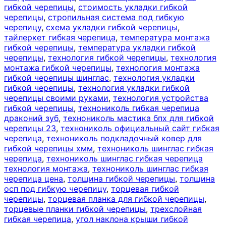
гибкой черепицы
,
стоимость укладки гибкой
черепицы
,
стропильная система под гибкую
черепицу
,
схема укладки гибкой черепицы
,
тайлеркет гибкая черепица
,
температура монтажа
гибкой черепицы
,
температура укладки гибкой
черепицы
,
технология гибкой черепицы
,
технология
монтажа гибкой черепицы
,
технология монтажа
гибкой черепицы шинглас
,
технология укладки
гибкой черепицы
,
технология укладки гибкой
черепицы своими руками
,
технология устройства
гибкой черепицы
,
технониколь гибкая черепица
драконий зуб
,
технониколь мастика бпх для гибкой
черепицы 23
,
технониколь официальный сайт гибкая
черепица
,
технониколь подкладочный ковер для
гибкой черепицы хмм
,
технониколь шинглас гибкая
черепица
,
технониколь шинглас гибкая черепица
технология монтажа
,
технониколь шинглас гибкая
черепица цена
,
толщина гибкой черепицы
,
толщина
осп под гибкую черепицу
,
торцевая гибкой
черепицы
,
торцевая планка для гибкой черепицы
,
торцевые планки гибкой черепицы
,
трехслойная
гибкая черепица
,
угол наклона крыши гибкой