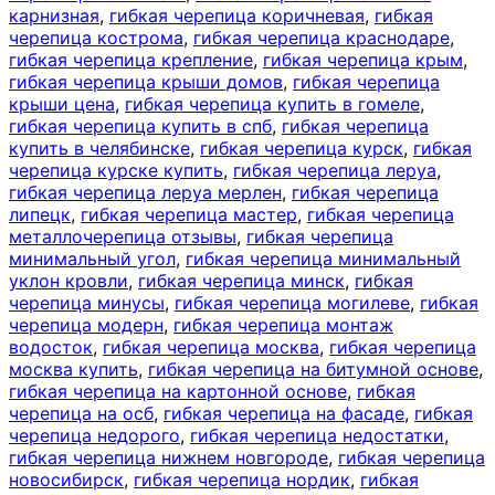
карнизная
,
гибкая черепица коричневая
,
гибкая
черепица кострома
,
гибкая черепица краснодаре
,
гибкая черепица крепление
,
гибкая черепица крым
,
гибкая черепица крыши домов
,
гибкая черепица
крыши цена
,
гибкая черепица купить в гомеле
,
гибкая черепица купить в спб
,
гибкая черепица
купить в челябинске
,
гибкая черепица курск
,
гибкая
черепица курске купить
,
гибкая черепица леруа
,
гибкая черепица леруа мерлен
,
гибкая черепица
липецк
,
гибкая черепица мастер
,
гибкая черепица
металлочерепица отзывы
,
гибкая черепица
минимальный угол
,
гибкая черепица минимальный
уклон кровли
,
гибкая черепица минск
,
гибкая
черепица минусы
,
гибкая черепица могилеве
,
гибкая
черепица модерн
,
гибкая черепица монтаж
водосток
,
гибкая черепица москва
,
гибкая черепица
москва купить
,
гибкая черепица на битумной основе
,
гибкая черепица на картонной основе
,
гибкая
черепица на осб
,
гибкая черепица на фасаде
,
гибкая
черепица недорого
,
гибкая черепица недостатки
,
гибкая черепица нижнем новгороде
,
гибкая черепица
новосибирск
,
гибкая черепица нордик
,
гибкая