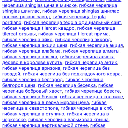
черепица shinglas цена в минске
,
гибкая черепица
shinglas шинглас
,
гибкая черепица shinglas шинглас
россия рязань завод
,
гибкая черепица tegola
nordland
,
гибкая черепица tegola официальный сайт
,
гибкая черепица tilercat квадро
,
гибкая черепица
tilercat отзывы
,
гибкая черепица tilercat прима
,
гибкая черепица айко
,
гибкая черепица аккорд
,
гибкая черепица акции цена
,
гибкая черепица акция
,
гибкая черепица алабама
,
гибкая черепица алматы
,
гибкая черепица аляска
,
гибкая черепица аляска
дерево в королеве купить
,
гибкая черепица антик
,
гибкая черепица аризона
,
гибкая черепица без
гвоздей
,
гибкая черепица без подкладочного ковра
,
гибкая черепица белгород
,
гибкая черепица
белгород цена
,
гибкая черепица беседка
,
гибкая
черепица бобровый хвост
,
гибкая черепица бресте
,
гибкая черепица брянск
,
гибкая черепица в коломне
,
гибкая черепица в леруа мерлен цена
,
гибкая
черепица в севастополе
,
гибкая черепица в спб
,
гибкая черепица в ступино
,
гибкая черепица в
черкесске
,
гибкая черепица вальмовая крыша
,
гибкая черепица вертикальной стене
,
гибкая