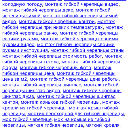
холодную погоду
,
монтаж гибкой черепицы видео
,
монтаж гибкой черепицы деке
,
монтаж гибкой
черепицы зимой
,
монтаж гибкой черепицы зимой
видео
,
монтаж гибкой черепицы кантри
,
монтаж
гибкой черепицы при низких температурах
,
монтаж
гибкой черепицы ранчо
,
монтаж гибкой черепицы
своими руками
,
монтаж гибкой черепицы своими
руками видео
,
монтаж гибкой черепицы своими
руками инструкция
,
монтаж гибкой черепицы стены
,
монтаж гибкой черепицы стоимость работ
,
монтаж
гибкой черепицы тегола
,
монтаж гибкой черепицы
форум
,
монтаж гибкой черепицы фото
,
монтаж
гибкой черепицы цена
,
монтаж гибкой черепицы
цена за м2
,
монтаж гибкой черепицы цена работы
,
монтаж гибкой черепицы шинглас
,
монтаж гибкой
черепицы шинглас видео
,
монтаж гибкой черепицы
шинглас джаз
,
монтаж гибкой черепицы шинглас
кантри
,
монтаж коньков гибкой черепицы
,
монтаж
кровли из гибкой черепицы
,
монтаж крыш гибкой
черепицы
,
мостик переходной для гибкой черепицы
,
мох гибкой черепице
,
мох на крыше из гибкой
черепицы
,
мягкая гибкая черепица
,
мягкий кровля
,