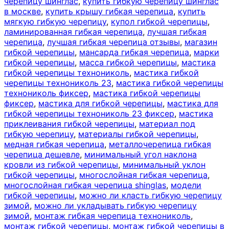
черепицу шинглас
,
купить гибкую черепицу шинглас
в москве
,
купить крышу гибкая черепица
,
купить
мягкую гибкую черепицу
,
купол гибкой черепицы
,
ламинированная гибкая черепица
,
лучшая гибкая
черепица
,
лучшая гибкая черепица отзывы
,
магазин
гибкой черепицы
,
мансарда гибкая черепица
,
марки
гибкой черепицы
,
масса гибкой черепицы
,
мастика
гибкой черепицы технониколь
,
мастика гибкой
черепицы технониколь 23
,
мастика гибкой черепицы
технониколь фиксер
,
мастика гибкой черепицы
фиксер
,
мастика для гибкой черепицы
,
мастика для
гибкой черепицы технониколь 23 фиксер
,
мастика
приклеивания гибкой черепицы
,
материал под
гибкую черепицу
,
материалы гибкой черепицы
,
медная гибкая черепица
,
металлочерепица гибкая
черепица дешевле
,
минимальный угол наклона
кровли из гибкой черепицы
,
минимальный уклон
гибкой черепицы
,
многослойная гибкая черепица
,
многослойная гибкая черепица shinglas
,
модели
гибкой черепицы
,
можно ли класть гибкую черепицу
зимой
,
можно ли укладывать гибкую черепицу
зимой
,
монтаж гибкая черепица технониколь
,
монтаж гибкой черепицы
,
монтаж гибкой черепицы в