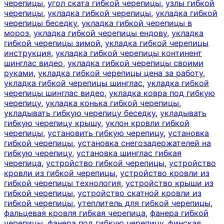
черепицы
,
угол ската гибкой черепицы
,
узлы гибкой
черепицы
,
укладка гибкой черепицы
,
укладка гибкой
черепицы беседку
,
укладка гибкой черепицы в
мороз
,
укладка гибкой черепицы ендову
,
укладка
гибкой черепицы зимой
,
укладка гибкой черепицы
инструкция
,
укладка гибкой черепицы континент
шинглас видео
,
укладка гибкой черепицы своими
руками
,
укладка гибкой черепицы цена за работу
,
укладка гибкой черепицы шинглас
,
укладка гибкой
черепицы шинглас видео
,
укладка ковра под гибкую
черепицу
,
укладка конька гибкой черепицы
,
укладывать гибкую черепицу беседку
,
укладывать
гибкую черепицу крышу
,
уклон кровли гибкой
черепицы
,
установить гибкую черепицу
,
установка
гибкой черепицы
,
установка снегозадержателей на
гибкую черепицу
,
установка шинглас гибкая
черепица
,
устройство гибкой черепицы
,
устройство
кровли из гибкой черепицы
,
устройство кровли из
гибкой черепицы технология
,
устройство крыши из
гибкой черепицы
,
устройство скатной кровли из
гибкой черепицы
,
утеплитель для гибкой черепицы
,
фальцевая кровля гибкая черепица
,
фанера гибкой
черепицы
,
фанера под гибкую черепицу
,
финская