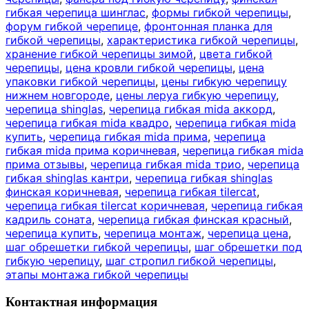
гибкая черепица шинглас
,
формы гибкой черепицы
,
форум гибкой черепице
,
фронтонная планка для
гибкой черепицы
,
характеристика гибкой черепицы
,
хранение гибкой черепицы зимой
,
цвета гибкой
черепицы
,
цена кровли гибкой черепицы
,
цена
упаковки гибкой черепицы
,
цены гибкую черепицу
нижнем новгороде
,
цены леруа гибкую черепицу
,
черепица shinglas
,
черепица гибкая mida аккорд
,
черепица гибкая mida квадро
,
черепица гибкая mida
купить
,
черепица гибкая mida прима
,
черепица
гибкая mida прима коричневая
,
черепица гибкая mida
прима отзывы
,
черепица гибкая mida трио
,
черепица
гибкая shinglas кантри
,
черепица гибкая shinglas
финская коричневая
,
черепица гибкая tilercat
,
черепица гибкая tilercat коричневая
,
черепица гибкая
кадриль соната
,
черепица гибкая финская красный
,
черепица купить
,
черепица монтаж
,
черепица цена
,
шаг обрешетки гибкой черепицы
,
шаг обрешетки под
гибкую черепицу
,
шаг стропил гибкой черепицы
,
этапы монтажа гибкой черепицы
Контактная информация