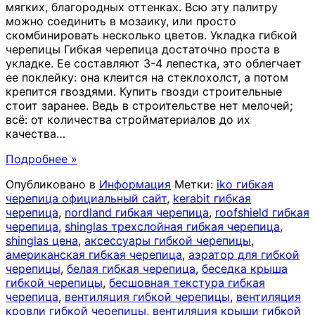
мягких, благородных оттенках. Всю эту палитру
можно соединить в мозаику, или просто
скомбинировать несколько цветов. Укладка гибкой
черепицы Гибкая черепица достаточно проста в
укладке. Ее составляют 3-4 лепестка, это облегчает
ее поклейку: она клеится на стеклохолст, а потом
крепится гвоздями. Купить гвозди строительные
стоит заранее. Ведь в строительстве нет мелочей;
всё: от количества стройматериалов до их
качества
…
Подробнее »
Опубликовано в
Информация
Метки:
iko гибкая
черепица официальный сайт
,
kerabit гибкая
черепица
,
nordland гибкая черепица
,
roofshield гибкая
черепица
,
shinglas трехслойная гибкая черепица
,
shinglas цена
,
аксессуары гибкой черепицы
,
американская гибкая черепица
,
аэратор для гибкой
черепицы
,
белая гибкая черепица
,
беседка крыша
гибкой черепицы
,
бесшовная текстура гибкая
черепица
,
вентиляция гибкой черепицы
,
вентиляция
кровли гибкой черепицы
,
вентиляция крыши гибкой