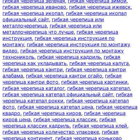
гибкая черепица зеленая
,
гибкая черепица зимой
,
гибкая черепица иваново
,
гибкая черепица ижевск
,
гибкая черепица икопал
,
гибкая черепица икопал
официальный сайт
,
гибкая черепица или
металлочерепица
,
гибкая черепица или
металлочерепица что лучше
,
гибкая черепица
инструкция
,
гибкая черепица инструкция по
монтажу
,
гибкая черепица инструкция по монтажу
видео
,
гибкая черепица инструкция по монтажу
технониколь
,
гибкая черепица кадриль
,
гибкая
черепица как укладывать
,
гибкая черепица калуга
,
гибкая черепица кантри
,
гибкая черепица кантри
алабама
,
гибкая черепица кантри огайо
,
гибкая
черепица кантри фото
,
гибкая черепица картинки
,
гибкая черепица каталог
,
гибкая черепица катепал
,
гибкая черепица катепал официальный сайт
,
гибкая
черепица катепал рокки
,
гибкая черепица катепал
фото
,
гибкая черепица катепал цена
,
гибкая черепица
квадро
,
гибкая черепица киров
,
гибкая черепица
киров цена
,
гибкая черепица классик
,
гибкая
черепица классик кадриль
,
гибкая черепица клей
,
гибкая черепица количество упаковке
,
гибкая
черепица континент
,
гибкая черепица коньково