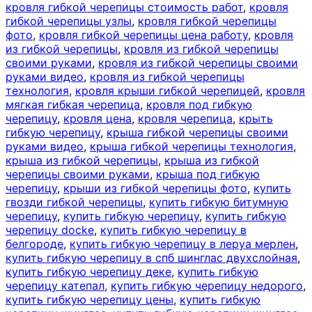
кровля гибкой черепицы стоимость работ
,
кровля
гибкой черепицы узлы
,
кровля гибкой черепицы
фото
,
кровля гибкой черепицы цена работу
,
кровля
из гибкой черепицы
,
кровля из гибкой черепицы
своими руками
,
кровля из гибкой черепицы своими
руками видео
,
кровля из гибкой черепицы
технология
,
кровля крыши гибкой черепицей
,
кровля
мягкая гибкая черепица
,
кровля под гибкую
черепицу
,
кровля цена
,
кровля черепица
,
крыть
гибкую черепицу
,
крыша гибкой черепицы своими
руками видео
,
крыша гибкой черепицы технология
,
крыша из гибкой черепицы
,
крыша из гибкой
черепицы своими руками
,
крыша под гибкую
черепицу
,
крыши из гибкой черепицы фото
,
купить
гвозди гибкой черепицы
,
купить гибкую битумную
черепицу
,
купить гибкую черепицу
,
купить гибкую
черепицу docke
,
купить гибкую черепицу в
белгороде
,
купить гибкую черепицу в леруа мерлен
,
купить гибкую черепицу в спб шинглас двухслойная
,
купить гибкую черепицу деке
,
купить гибкую
черепицу катепал
,
купить гибкую черепицу недорого
,
купить гибкую черепицу цены
,
купить гибкую