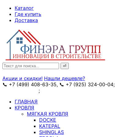
↓
Каталог
Skip
Где купить
to
Доставка
Main
Content
Search
for:
Акции и скидки!
Нашли дешевле?
📞 +7 (499) 408-63-35, 📞 +7 (925) 324-00-04;
➥
схема проезда
;
✉ e-mail: info@fin-era.ru
ГЛАВНАЯ
КРОВЛЯ
МЯГКАЯ КРОВЛЯ
DOCKE
KATEPAL
SHINGLAS