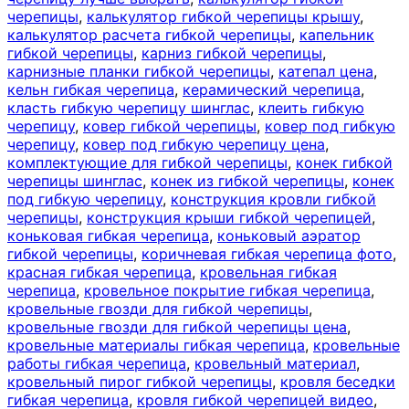
черепицы
,
калькулятор гибкой черепицы крышу
,
калькулятор расчета гибкой черепицы
,
капельник
гибкой черепицы
,
карниз гибкой черепицы
,
карнизные планки гибкой черепицы
,
катепал цена
,
кельн гибкая черепица
,
керамический черепица
,
класть гибкую черепицу шинглас
,
клеить гибкую
черепицу
,
ковер гибкой черепицы
,
ковер под гибкую
черепицу
,
ковер под гибкую черепицу цена
,
комплектующие для гибкой черепицы
,
конек гибкой
черепицы шинглас
,
конек из гибкой черепицы
,
конек
под гибкую черепицу
,
конструкция кровли гибкой
черепицы
,
конструкция крыши гибкой черепицей
,
коньковая гибкая черепица
,
коньковый аэратор
гибкой черепицы
,
коричневая гибкая черепица фото
,
красная гибкая черепица
,
кровельная гибкая
черепица
,
кровельное покрытие гибкая черепица
,
кровельные гвозди для гибкой черепицы
,
кровельные гвозди для гибкой черепицы цена
,
кровельные материалы гибкая черепица
,
кровельные
работы гибкая черепица
,
кровельный материал
,
кровельный пирог гибкой черепицы
,
кровля беседки
гибкая черепица
,
кровля гибкой черепицей видео
,