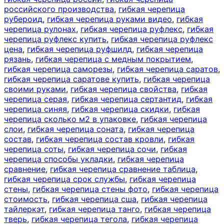
российского производства
,
гибкая черепица
рубероид
,
гибкая черепица руками видео
,
гибкая
черепица рулонах
,
гибкая черепица руфлекс
,
гибкая
черепица руфлекс купить
,
гибкая черепица руфлекс
цена
,
гибкая черепица руфшилд
,
гибкая черепица
рязань
,
гибкая черепица с медным покрытием
,
гибкая черепица саморезы
,
гибкая черепица саратов
,
гибкая черепица саратове купить
,
гибкая черепица
своими руками
,
гибкая черепица свойства
,
гибкая
черепица серая
,
гибкая черепица сертантид
,
гибкая
черепица синяя
,
гибкая черепица скидки
,
гибкая
черепица сколько м2 в упаковке
,
гибкая черепица
слои
,
гибкая черепица соната
,
гибкая черепица
состав
,
гибкая черепица состав кровли
,
гибкая
черепица соты
,
гибкая черепица сочи
,
гибкая
черепица способы укладки
,
гибкая черепица
сравнение
,
гибкая черепица сравнение таблица
,
гибкая черепица срок службы
,
гибкая черепица
стены
,
гибкая черепица стены фото
,
гибкая черепица
стоимость
,
гибкая черепица сша
,
гибкая черепица
тайлеркэт
,
гибкая черепица танго
,
гибкая черепица
тверь
,
гибкая черепица тегола
,
гибкая черепица