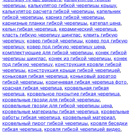
черепицы
,
калькулятор гибкой черепицы крышу
,
калькулятор расчета гибкой черепицы
,
капельник
гибкой черепицы
,
карниз гибкой черепицы
,
карнизные планки гибкой черепицы
,
катепал цена
,
кельн гибкая черепица
,
керамический черепица
,
класть гибкую черепицу шинглас
,
клеить гибкую
черепицу
,
ковер гибкой черепицы
,
ковер под гибкую
черепицу
,
ковер под гибкую черепицу цена
,
комплектующие для гибкой черепицы
,
конек гибкой
черепицы шинглас
,
конек из гибкой черепицы
,
конек
под гибкую черепицу
,
конструкция кровли гибкой
черепицы
,
конструкция крыши гибкой черепицей
,
коньковая гибкая черепица
,
коньковый аэратор
гибкой черепицы
,
коричневая гибкая черепица фото
,
красная гибкая черепица
,
кровельная гибкая
черепица
,
кровельное покрытие гибкая черепица
,
кровельные гвозди для гибкой черепицы
,
кровельные гвозди для гибкой черепицы цена
,
кровельные материалы гибкая черепица
,
кровельные
работы гибкая черепица
,
кровельный материал
,
кровельный пирог гибкой черепицы
,
кровля беседки
гибкая черепица
,
кровля гибкой черепицей видео
,