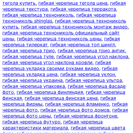
тегола купить
,
гибкая черепица тегола цена
,
гибкая
черепица текстура
,
гибкая черепица терракота
,
гибкая черепица технониколь
,
гибкая черепица
технониколь shinglas
,
гибкая черепица технониколь
купить
,
гибкая черепица технониколь монтаж видео
,
гибкая черепица технониколь официальный сайт
цены
,
гибкая черепица технониколь цены
,
гибкая
черепица тилеркат
,
гибкая черепица топ шингл
,
гибкая черепица трио
,
гибкая черепица трио антик
,
гибкая черепица туле
,
гибкая черепица угол наклона
,
гибкая черепица угол наклона кровли
,
гибкая
черепица укладка своими руками видео
,
гибкая
черепица укладка цена
,
гибкая черепица уклон
,
гибкая черепица украина
,
гибкая черепица ультра
,
гибкая черепица упаковка
,
гибкая черепица фасаде
фото
,
гибкая черепица финляндия
,
гибкая черепица
финская
,
гибкая черепица финская цена
,
гибкая
черепица фирмы
,
гибкая черепица фламенко
,
гибкая
черепица фото
,
гибкая черепица фото домов
,
гибкая
черепица фото цены
,
гибкая черепица фронтоне
,
гибкая черепица футуро
,
гибкая черепица
характеристики материала
,
гибкая черепица цвета