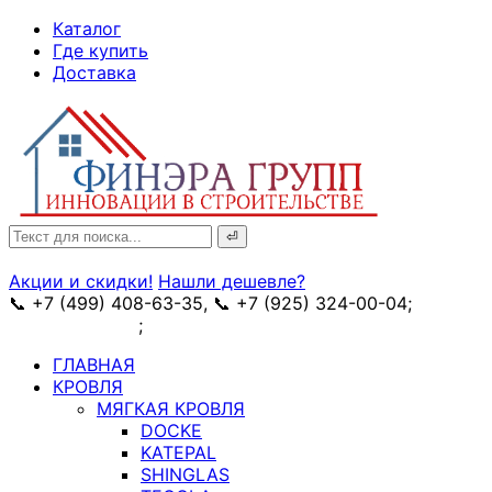
↓
Каталог
Skip
Где купить
to
Доставка
Main
Content
Search
for:
Акции и скидки!
Нашли дешевле?
📞 +7 (499) 408-63-35, 📞 +7 (925) 324-00-04;
➥
схема проезда
;
✉ e-mail: info@fin-era.ru
ГЛАВНАЯ
КРОВЛЯ
МЯГКАЯ КРОВЛЯ
DOCKE
KATEPAL
SHINGLAS