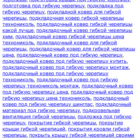
подготовка под гибкую черепицу
,
подкладка под
гибкую черепицу
,
подкладной ковер для гибкой
черепицы
,
подкладочная ковер гибкой черепицы
технониколь
,
подкладочный ковер гибкой черепицы
какой лучше
,
подкладочный ковер гибкой черепицы
хмм
,
подкладочный ковер гибкой черепицы цена
технониколь
,
подкладочный ковер для гибкой
черепицы
,
подкладочный ковер для гибкой черепицы
цена
,
подкладочный ковер под гибкую черепицу
,
подкладочный ковер под гибкую черепицу купить
,
подкладочный ковер под гибкую черепицу монтаж
,
подкладочный ковер под гибкую черепицу
технониколь
,
подкладочный ковер под гибкую
черепицу технониколь монтаж
,
подкладочный ковер
под гибкую черепицу цена
,
подкладочный ковер под
гибкую черепицу цена технониколь
,
подкладочный
ковер под гибкую черепицу шинглас
,
подкладочный
материал под гибкую черепицу
,
подкровельная
вентиляция гибкой черепицы
,
подложка под гибкую
черепицу
,
покрытие гибкой черепицы
,
покрытие
крыши гибкой черепицей
,
покрытия кровли гибкой
черепицы
,
покрыть крышу гибкой черепицей своими