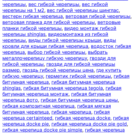
черепицы
,
вес гибкой черепицы
,
вес гибкой
черепицы на 1 м2
,
вес гибкой черепицы шинглас
,
вестерн гибкая черепица
,
ветровая гибкой черепицы
,
ветровая планка для гибкой черепицы
,
ветровые
планки гибкой черепицы
,
видео монтаж гибкой
черепицы shinglas
,
видеомонтажа из гибкой
черепицы
,
виды гибкой черепицы крыши
,
виды
кровли для крыши гибкая черепица
,
водосток гибкая
черепица
,
выбор гибкой черепицы
,
выбрать
металлочерепицу гибкую черепицу
,
гвозди для
гибкой черепицы
,
гвозди для гибкой черепицы
размер
,
гвоздь гибкой черепицы цена
,
где купить
гибкую черепицу
,
герметик гибкой черепицы
,
гибкая
битумная черепица
,
гибкая битумная черепица
shinglas
,
гибкая битумная черепица tegola
,
гибкая
битумная черепица монтаж
,
гибкая битумная
черепица фото
,
гибкая битумная черепица цены
,
гибкая композитная черепица
,
гибкая мягкая
битумная черепица
,
гибкая черепица
,
гибкая
черепица certainteed
,
гибкая черепица docke
,
гибкая
черепица docke pie
,
гибкая черепица docke pie gold
,
гибкая черепица docke pie simple
,
гибкая черепица