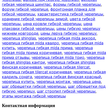
гибкая черепица шинглас
,
формы гибкой черепицы
,
форум гибкой черепице
,
фронтонная планка для
гибкой черепицы
,
характеристика гибкой черепицы
,
хранение гибкой черепицы зимой
,
цвета гибкой
черепицы
,
цена кровли гибкой черепицы
,
цена
упаковки гибкой черепицы
,
цены гибкую черепицу
нижнем новгороде
,
цены леруа гибкую черепицу
,
черепица shinglas
,
черепица гибкая mida аккорд
,
черепица гибкая mida квадро
,
черепица гибкая mida
купить
,
черепица гибкая mida прима
,
черепица
гибкая mida прима коричневая
,
черепица гибкая mida
прима отзывы
,
черепица гибкая mida трио
,
черепица
гибкая shinglas кантри
,
черепица гибкая shinglas
финская коричневая
,
черепица гибкая tilercat
,
черепица гибкая tilercat коричневая
,
черепица гибкая
кадриль соната
,
черепица гибкая финская красный
,
черепица купить
,
черепица монтаж
,
черепица цена
,
шаг обрешетки гибкой черепицы
,
шаг обрешетки под
гибкую черепицу
,
шаг стропил гибкой черепицы
,
этапы монтажа гибкой черепицы
Контактная информация