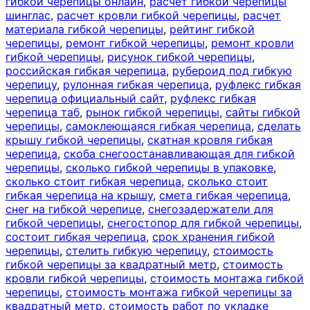
гибкой черепицы онлайн
,
расчет гибкой черепицы
шинглас
,
расчет кровли гибкой черепицы
,
расчет
материала гибкой черепицы
,
рейтинг гибкой
черепицы
,
ремонт гибкой черепицы
,
ремонт кровли
гибкой черепицы
,
рисунок гибкой черепицы
,
российская гибкая черепица
,
рубероид под гибкую
черепицу
,
рулонная гибкая черепица
,
руфлекс гибкая
черепица официальный сайт
,
руфлекс гибкая
черепица таб
,
рынок гибкой черепицы
,
сайты гибкой
черепицы
,
самоклеющаяся гибкая черепица
,
сделать
крышу гибкой черепицы
,
скатная кровля гибкая
черепица
,
скоба снегоостанавливающая для гибкой
черепицы
,
сколько гибкой черепицы в упаковке
,
сколько стоит гибкая черепица
,
сколько стоит
гибкая черепица на крышу
,
смета гибкая черепица
,
снег на гибкой черепице
,
снегозадержатели для
гибкой черепицы
,
снегостопор для гибкой черепицы
,
состоит гибкая черепица
,
срок хранения гибкой
черепицы
,
стелить гибкую черепицу
,
стоимость
гибкой черепицы за квадратный метр
,
стоимость
кровли гибкой черепицы
,
стоимость монтажа гибкой
черепицы
,
стоимость монтажа гибкой черепицы за
квадратный метр
,
стоимость работ по укладке