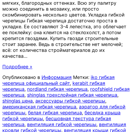
мягких, благородных оттенках. Всю эту палитру
можно соединить в мозаику, или просто
скомбинировать несколько цветов. Укладка гибкой
черепицы Гибкая черепица достаточно проста в
укладке. Ее составляют 3-4 лепестка, это облегчает
ее поклейку: она клеится на стеклохолст, а потом
крепится гвоздями. Купить гвозди строительные
стоит заранее. Ведь в строительстве нет мелочей;
всё: от количества стройматериалов до их
качества
…
Подробнее »
Опубликовано в
Информация
Метки:
iko гибкая
черепица официальный сайт
,
kerabit гибкая
черепица
,
nordland гибкая черепица
,
roofshield гибкая
черепица
,
shinglas трехслойная гибкая черепица
,
shinglas цена
,
аксессуары гибкой черепицы
,
американская гибкая черепица
,
аэратор для гибкой
черепицы
,
белая гибкая черепица
,
беседка крыша
гибкой черепицы
,
бесшовная текстура гибкая
черепица
,
вентиляция гибкой черепицы
,
вентиляция
кровли гибкой черепицы
,
вентиляция крыши гибкой