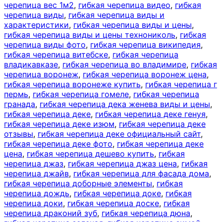
черепица вес 1м2
,
гибкая черепица видео
,
гибкая
черепица виды
,
гибкая черепица виды и
характеристики
,
гибкая черепица виды и цены
,
гибкая черепица виды и цены технониколь
,
гибкая
черепица виды фото
,
гибкая черепица википедия
,
гибкая черепица витебске
,
гибкая черепица
владикавказе
,
гибкая черепица во владимире
,
гибкая
черепица воронеж
,
гибкая черепица воронеж цена
,
гибкая черепица воронеже купить
,
гибкая черепица г
пермь
,
гибкая черепица гомеле
,
гибкая черепица
гранада
,
гибкая черепица дека женева виды и цены
,
гибкая черепица деке
,
гибкая черепица деке генуя
,
гибкая черепица деке изюм
,
гибкая черепица деке
отзывы
,
гибкая черепица деке официальный сайт
,
гибкая черепица деке фото
,
гибкая черепица деке
цена
,
гибкая черепица дешево купить
,
гибкая
черепица джаз
,
гибкая черепица джаз цена
,
гибкая
черепица джайв
,
гибкая черепица для фасада дома
,
гибкая черепица доборные элементы
,
гибкая
черепица дождь
,
гибкая черепица доке
,
гибкая
черепица доки
,
гибкая черепица доске
,
гибкая
черепица драконий зуб
,
гибкая черепица дюна
,