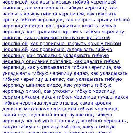
черепицей
,
как крыть крышу гибкой черепицей
шинглас
,
как монтировать гибкую черепицу
,
как
накрыть крышу гибкой черепицей
,
как покрыть
крышу гибкой черепицей
,
как покрыть крышу гибкой
черепицей видео
,
как правильно класть гибкую
черепицу
,
как правильно крепить гибкую черепицу
шинглас
,
как правильно крыть крышу гибкой
черепицей
,
как правильно накрыть крышу гибкой
черепицей
,
как правильно укладывать гибкую
черепицу
,
как правильно укладывать гибкую
черепицу описание поэтапно
,
как сделать гибкая
черепица
,
как укладывается гибкая черепица
,
как
укладывать гибкую черепицу видео
,
как укладывать
гибкую черепицу шинглас
,
как укладывать гибкую
черепицу шинглас видео
,
как уложить гибкую
черепицу зимой
,
как уложить гибкую черепицу
своими руками
,
какая гибкая черепица лучше
,
какая
гибкая черепица лучше отзывы
,
какая кровля
дешевле металлочерепица или гибкая черепица
,
какой подкладочный ковер лучше под гибкую
черепицу
,
какой уклон кровли для гибкой черепицы
,
какую гибкую черепицу выбрать
,
какую гибкую
черепицу лучше выбрать
,
калькулятор гибкой