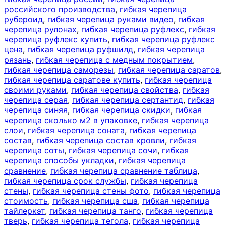
российского производства
,
гибкая черепица
рубероид
,
гибкая черепица руками видео
,
гибкая
черепица рулонах
,
гибкая черепица руфлекс
,
гибкая
черепица руфлекс купить
,
гибкая черепица руфлекс
цена
,
гибкая черепица руфшилд
,
гибкая черепица
рязань
,
гибкая черепица с медным покрытием
,
гибкая черепица саморезы
,
гибкая черепица саратов
,
гибкая черепица саратове купить
,
гибкая черепица
своими руками
,
гибкая черепица свойства
,
гибкая
черепица серая
,
гибкая черепица сертантид
,
гибкая
черепица синяя
,
гибкая черепица скидки
,
гибкая
черепица сколько м2 в упаковке
,
гибкая черепица
слои
,
гибкая черепица соната
,
гибкая черепица
состав
,
гибкая черепица состав кровли
,
гибкая
черепица соты
,
гибкая черепица сочи
,
гибкая
черепица способы укладки
,
гибкая черепица
сравнение
,
гибкая черепица сравнение таблица
,
гибкая черепица срок службы
,
гибкая черепица
стены
,
гибкая черепица стены фото
,
гибкая черепица
стоимость
,
гибкая черепица сша
,
гибкая черепица
тайлеркэт
,
гибкая черепица танго
,
гибкая черепица
тверь
,
гибкая черепица тегола
,
гибкая черепица