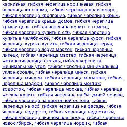
карнизная
,
гибкая черепица коричневая
,
гибкая
черепица кострома
,
гибкая черепица краснодаре
,
гибкая черепица крепление
,
гибкая черепица крым
,
гибкая черепица крыши домов
,
гибкая черепица
крыши цена
,
гибкая черепица купить в гомеле
,
гибкая черепица купить в спб
,
гибкая черепица
купить в челябинске
,
гибкая черепица курск
,
гибкая
черепица курске купить
,
гибкая черепица леруа
,
гибкая черепица леруа мерлен
,
гибкая черепица
липецк
,
гибкая черепица мастер
,
гибкая черепица
металлочерепица отзывы
,
гибкая черепица
минимальный угол
,
гибкая черепица минимальный
уклон кровли
,
гибкая черепица минск
,
гибкая
черепица минусы
,
гибкая черепица могилеве
,
гибкая
черепица модерн
,
гибкая черепица монтаж
водосток
,
гибкая черепица москва
,
гибкая черепица
москва купить
,
гибкая черепица на битумной основе
,
гибкая черепица на картонной основе
,
гибкая
черепица на осб
,
гибкая черепица на фасаде
,
гибкая
черепица недорого
,
гибкая черепица недостатки
,
гибкая черепица нижнем новгороде
,
гибкая черепица
новосибирск
,
гибкая черепица нордик
,
гибкая