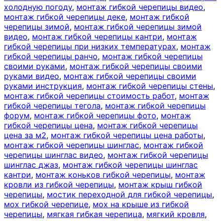
холодную погоду
,
монтаж гибкой черепицы видео
,
монтаж гибкой черепицы деке
,
монтаж гибкой
черепицы зимой
,
монтаж гибкой черепицы зимой
видео
,
монтаж гибкой черепицы кантри
,
монтаж
гибкой черепицы при низких температурах
,
монтаж
гибкой черепицы ранчо
,
монтаж гибкой черепицы
своими руками
,
монтаж гибкой черепицы своими
руками видео
,
монтаж гибкой черепицы своими
руками инструкция
,
монтаж гибкой черепицы стены
,
монтаж гибкой черепицы стоимость работ
,
монтаж
гибкой черепицы тегола
,
монтаж гибкой черепицы
форум
,
монтаж гибкой черепицы фото
,
монтаж
гибкой черепицы цена
,
монтаж гибкой черепицы
цена за м2
,
монтаж гибкой черепицы цена работы
,
монтаж гибкой черепицы шинглас
,
монтаж гибкой
черепицы шинглас видео
,
монтаж гибкой черепицы
шинглас джаз
,
монтаж гибкой черепицы шинглас
кантри
,
монтаж коньков гибкой черепицы
,
монтаж
кровли из гибкой черепицы
,
монтаж крыш гибкой
черепицы
,
мостик переходной для гибкой черепицы
,
мох гибкой черепице
,
мох на крыше из гибкой
черепицы
,
мягкая гибкая черепица
,
мягкий кровля
,