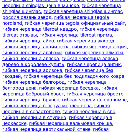
черепица shinglas цена в минске
,
гибкая черепица
shinglas шинглас
,
гибкая черепица shinglas шинглас
россия рязань завод
,
гибкая черепица tegola
nordland
,
гибкая черепица tegola официальный сайт
,
гибкая черепица tilercat квадро
,
гибкая черепица
tilercat отзывы
,
гибкая черепица tilercat прима
,
гибкая черепица айко
,
гибкая черепица аккорд
,
гибкая черепица акции цена
,
гибкая черепица акция
,
гибкая черепица алабама
,
гибкая черепица алматы
,
гибкая черепица аляска
,
гибкая черепица аляска
дерево в королеве купить
,
гибкая черепица антик
,
гибкая черепица аризона
,
гибкая черепица без
гвоздей
,
гибкая черепица без подкладочного ковра
,
гибкая черепица белгород
,
гибкая черепица
белгород цена
,
гибкая черепица беседка
,
гибкая
черепица бобровый хвост
,
гибкая черепица бресте
,
гибкая черепица брянск
,
гибкая черепица в коломне
,
гибкая черепица в леруа мерлен цена
,
гибкая
черепица в севастополе
,
гибкая черепица в спб
,
гибкая черепица в ступино
,
гибкая черепица в
черкесске
,
гибкая черепица вальмовая крыша
,
гибкая черепица вертикальной стене
,
гибкая