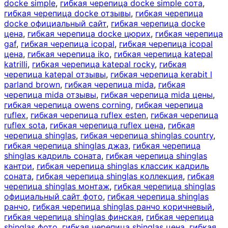
docke simple
,
гибкая черепица docke simple сота
,
гибкая черепица docke отзывы
,
гибкая черепица
docke официальный сайт
,
гибкая черепица docke
цена
,
гибкая черепица docke цюрих
,
гибкая черепица
gaf
,
гибкая черепица icopal
,
гибкая черепица icopal
цена
,
гибкая черепица iko
,
гибкая черепица katepal
katrilli
,
гибкая черепица katepal rocky
,
гибкая
черепица katepal отзывы
,
гибкая черепица kerabit l
parland brown
,
гибкая черепица mida
,
гибкая
черепица mida отзывы
,
гибкая черепица mida цены
,
гибкая черепица owens corning
,
гибкая черепица
ruflex
,
гибкая черепица ruflex esten
,
гибкая черепица
ruflex sota
,
гибкая черепица ruflex цена
,
гибкая
черепица shinglas
,
гибкая черепица shinglas country
,
гибкая черепица shinglas джаз
,
гибкая черепица
shinglas кадриль соната
,
гибкая черепица shinglas
кантри
,
гибкая черепица shinglas классик кадриль
соната
,
гибкая черепица shinglas коллекция
,
гибкая
черепица shinglas монтаж
,
гибкая черепица shinglas
официальный сайт фото
,
гибкая черепица shinglas
ранчо
,
гибкая черепица shinglas ранчо коричневый
,
гибкая черепица shinglas финская
,
гибкая черепица
shinglas фото
,
гибкая черепица shinglas цена
,
гибкая