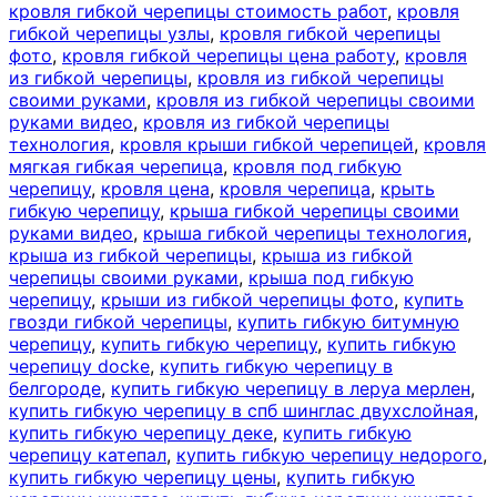
кровля гибкой черепицы стоимость работ
,
кровля
гибкой черепицы узлы
,
кровля гибкой черепицы
фото
,
кровля гибкой черепицы цена работу
,
кровля
из гибкой черепицы
,
кровля из гибкой черепицы
своими руками
,
кровля из гибкой черепицы своими
руками видео
,
кровля из гибкой черепицы
технология
,
кровля крыши гибкой черепицей
,
кровля
мягкая гибкая черепица
,
кровля под гибкую
черепицу
,
кровля цена
,
кровля черепица
,
крыть
гибкую черепицу
,
крыша гибкой черепицы своими
руками видео
,
крыша гибкой черепицы технология
,
крыша из гибкой черепицы
,
крыша из гибкой
черепицы своими руками
,
крыша под гибкую
черепицу
,
крыши из гибкой черепицы фото
,
купить
гвозди гибкой черепицы
,
купить гибкую битумную
черепицу
,
купить гибкую черепицу
,
купить гибкую
черепицу docke
,
купить гибкую черепицу в
белгороде
,
купить гибкую черепицу в леруа мерлен
,
купить гибкую черепицу в спб шинглас двухслойная
,
купить гибкую черепицу деке
,
купить гибкую
черепицу катепал
,
купить гибкую черепицу недорого
,
купить гибкую черепицу цены
,
купить гибкую