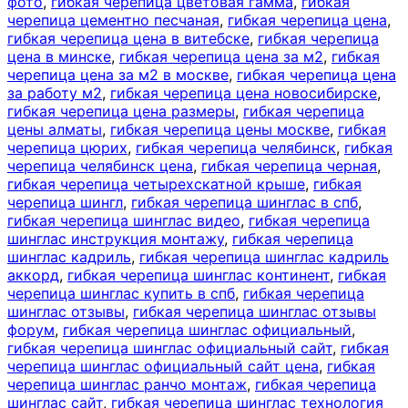
фото
,
гибкая черепица цветовая гамма
,
гибкая
черепица цементно песчаная
,
гибкая черепица цена
,
гибкая черепица цена в витебске
,
гибкая черепица
цена в минске
,
гибкая черепица цена за м2
,
гибкая
черепица цена за м2 в москве
,
гибкая черепица цена
за работу м2
,
гибкая черепица цена новосибирске
,
гибкая черепица цена размеры
,
гибкая черепица
цены алматы
,
гибкая черепица цены москве
,
гибкая
черепица цюрих
,
гибкая черепица челябинск
,
гибкая
черепица челябинск цена
,
гибкая черепица черная
,
гибкая черепица четырехскатной крыше
,
гибкая
черепица шингл
,
гибкая черепица шинглас в спб
,
гибкая черепица шинглас видео
,
гибкая черепица
шинглас инструкция монтажу
,
гибкая черепица
шинглас кадриль
,
гибкая черепица шинглас кадриль
аккорд
,
гибкая черепица шинглас континент
,
гибкая
черепица шинглас купить в спб
,
гибкая черепица
шинглас отзывы
,
гибкая черепица шинглас отзывы
форум
,
гибкая черепица шинглас официальный
,
гибкая черепица шинглас официальный сайт
,
гибкая
черепица шинглас официальный сайт цена
,
гибкая
черепица шинглас ранчо монтаж
,
гибкая черепица
шинглас сайт
,
гибкая черепица шинглас технология