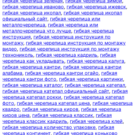
гибкая черепица зеленая
,
гибкая черепица зимой
,
гибкая черепица иваново
,
гибкая черепица ижевск
,
гибкая черепица икопал
,
гибкая черепица икопал
официальный сайт
,
гибкая черепица или
металлочерепица
,
гибкая черепица или
металлочерепица что лучше
,
гибкая черепица
инструкция
,
гибкая черепица инструкция по
монтажу
,
гибкая черепица инструкция по монтажу
видео
,
гибкая черепица инструкция по монтажу
технониколь
,
гибкая черепица кадриль
,
гибкая
черепица как укладывать
,
гибкая черепица калуга
,
гибкая черепица кантри
,
гибкая черепица кантри
алабама
,
гибкая черепица кантри огайо
,
гибкая
черепица кантри фото
,
гибкая черепица картинки
,
гибкая черепица каталог
,
гибкая черепица катепал
,
гибкая черепица катепал официальный сайт
,
гибкая
черепица катепал рокки
,
гибкая черепица катепал
фото
,
гибкая черепица катепал цена
,
гибкая черепица
квадро
,
гибкая черепица киров
,
гибкая черепица
киров цена
,
гибкая черепица классик
,
гибкая
черепица классик кадриль
,
гибкая черепица клей
,
гибкая черепица количество упаковке
,
гибкая
черепица континент
,
гибкая черепица коньково