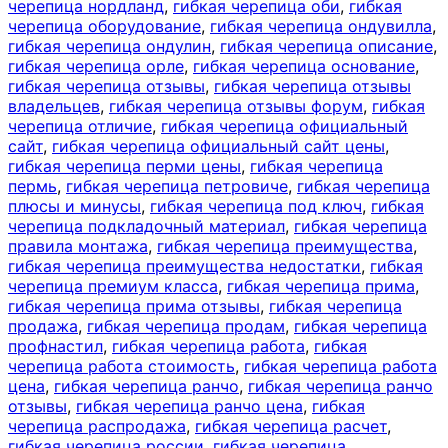
черепица нордланд
,
гибкая черепица оби
,
гибкая
черепица оборудование
,
гибкая черепица ондувилла
,
гибкая черепица ондулин
,
гибкая черепица описание
,
гибкая черепица орле
,
гибкая черепица основание
,
гибкая черепица отзывы
,
гибкая черепица отзывы
владельцев
,
гибкая черепица отзывы форум
,
гибкая
черепица отличие
,
гибкая черепица официальный
сайт
,
гибкая черепица официальный сайт цены
,
гибкая черепица перми цены
,
гибкая черепица
пермь
,
гибкая черепица петровиче
,
гибкая черепица
плюсы и минусы
,
гибкая черепица под ключ
,
гибкая
черепица подкладочный материал
,
гибкая черепица
правила монтажа
,
гибкая черепица преимущества
,
гибкая черепица преимущества недостатки
,
гибкая
черепица премиум класса
,
гибкая черепица прима
,
гибкая черепица прима отзывы
,
гибкая черепица
продажа
,
гибкая черепица продам
,
гибкая черепица
профнастил
,
гибкая черепица работа
,
гибкая
черепица работа стоимость
,
гибкая черепица работа
цена
,
гибкая черепица ранчо
,
гибкая черепица ранчо
отзывы
,
гибкая черепица ранчо цена
,
гибкая
черепица распродажа
,
гибкая черепица расчет
,
гибкая черепица россии
,
гибкая черепица