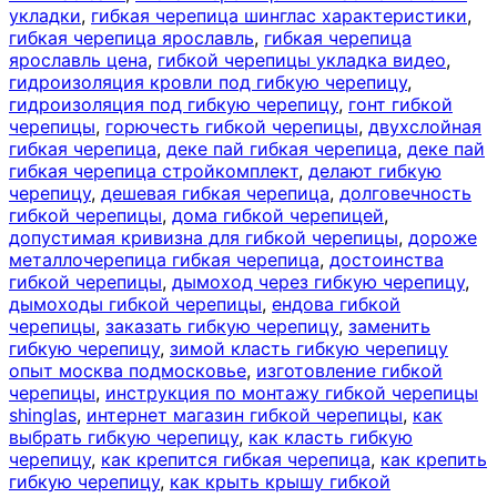
укладки
,
гибкая черепица шинглас характеристики
,
гибкая черепица ярославль
,
гибкая черепица
ярославль цена
,
гибкой черепицы укладка видео
,
гидроизоляция кровли под гибкую черепицу
,
гидроизоляция под гибкую черепицу
,
гонт гибкой
черепицы
,
горючесть гибкой черепицы
,
двухслойная
гибкая черепица
,
деке пай гибкая черепица
,
деке пай
гибкая черепица стройкомплект
,
делают гибкую
черепицу
,
дешевая гибкая черепица
,
долговечность
гибкой черепицы
,
дома гибкой черепицей
,
допустимая кривизна для гибкой черепицы
,
дороже
металлочерепица гибкая черепица
,
достоинства
гибкой черепицы
,
дымоход через гибкую черепицу
,
дымоходы гибкой черепицы
,
ендова гибкой
черепицы
,
заказать гибкую черепицу
,
заменить
гибкую черепицу
,
зимой класть гибкую черепицу
опыт москва подмосковье
,
изготовление гибкой
черепицы
,
инструкция по монтажу гибкой черепицы
shinglas
,
интернет магазин гибкой черепицы
,
как
выбрать гибкую черепицу
,
как класть гибкую
черепицу
,
как крепится гибкая черепица
,
как крепить
гибкую черепицу
,
как крыть крышу гибкой