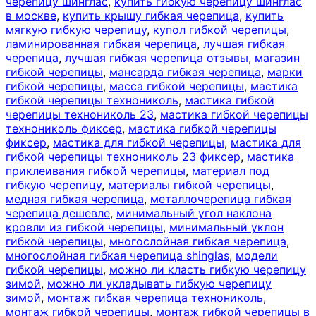
черепицу шинглас
,
купить гибкую черепицу шинглас
в москве
,
купить крышу гибкая черепица
,
купить
мягкую гибкую черепицу
,
купол гибкой черепицы
,
ламинированная гибкая черепица
,
лучшая гибкая
черепица
,
лучшая гибкая черепица отзывы
,
магазин
гибкой черепицы
,
мансарда гибкая черепица
,
марки
гибкой черепицы
,
масса гибкой черепицы
,
мастика
гибкой черепицы технониколь
,
мастика гибкой
черепицы технониколь 23
,
мастика гибкой черепицы
технониколь фиксер
,
мастика гибкой черепицы
фиксер
,
мастика для гибкой черепицы
,
мастика для
гибкой черепицы технониколь 23 фиксер
,
мастика
приклеивания гибкой черепицы
,
материал под
гибкую черепицу
,
материалы гибкой черепицы
,
медная гибкая черепица
,
металлочерепица гибкая
черепица дешевле
,
минимальный угол наклона
кровли из гибкой черепицы
,
минимальный уклон
гибкой черепицы
,
многослойная гибкая черепица
,
многослойная гибкая черепица shinglas
,
модели
гибкой черепицы
,
можно ли класть гибкую черепицу
зимой
,
можно ли укладывать гибкую черепицу
зимой
,
монтаж гибкая черепица технониколь
,
монтаж гибкой черепицы
,
монтаж гибкой черепицы в