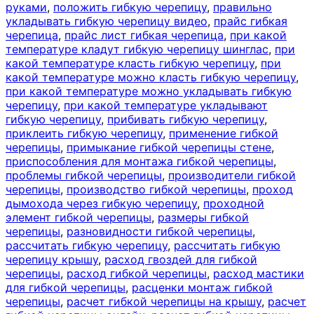
руками
,
положить гибкую черепицу
,
правильно
укладывать гибкую черепицу видео
,
прайс гибкая
черепица
,
прайс лист гибкая черепица
,
при какой
температуре кладут гибкую черепицу шинглас
,
при
какой температуре класть гибкую черепицу
,
при
какой температуре можно класть гибкую черепицу
,
при какой температуре можно укладывать гибкую
черепицу
,
при какой температуре укладывают
гибкую черепицу
,
прибивать гибкую черепицу
,
приклеить гибкую черепицу
,
применение гибкой
черепицы
,
примыкание гибкой черепицы стене
,
приспособления для монтажа гибкой черепицы
,
проблемы гибкой черепицы
,
производители гибкой
черепицы
,
производство гибкой черепицы
,
проход
дымохода через гибкую черепицу
,
проходной
элемент гибкой черепицы
,
размеры гибкой
черепицы
,
разновидности гибкой черепицы
,
рассчитать гибкую черепицу
,
рассчитать гибкую
черепицу крышу
,
расход гвоздей для гибкой
черепицы
,
расход гибкой черепицы
,
расход мастики
для гибкой черепицы
,
расценки монтаж гибкой
черепицы
,
расчет гибкой черепицы на крышу
,
расчет