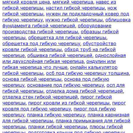
мягкий кровля цена
,
мягкий черепица
,
навес из
гибкой черепицы
,
настил гибкой черепицы
,
нож
гибкой черепицы
,
нужен ли подкладочный ковер под
гибкую черепицу
,
нужно гибкой черепицы
,
облицовка
фундамента гибкой черепицей
,
оборудование
производства гибкой черепицы
,
образцы гибкой
черепицы
,
обрешетка для гибкой черепицы
,
обрешетка под гибкую черепицу
,
обустройство
кровли гибкой черепицы
,
обход труб на гибкой
черепице
,
обшивка гибкой черепицей
,
однослойная
или двухслойная гибкая черепица
,
ондулин или
гибкая черепица что лучше
,
онлайн калькулятор
гибкой черепицы
,
осб под гибкую черепицу толщина
,
основа гибкой черепицы
,
основа под гибкую
черепицу
,
основание под гибкую черепицу
,
осп для
гибкой черепицы
,
отделка дома гибкой черепицей
,
отделка стен гибкой черепицей
,
пирог гибкой
черепицы
,
пирог кровли из гибкой черепицы
,
пирог
кровля под гибкую черепицу
,
пирог под гибкую
черепицу
,
планка гибкую черепицу
,
планка карнизная
для гибкой черепицы
,
планка примыкания для гибкой
черепицы
,
планки гибкой черепицы
,
плюсы гибкой
черепицы
,
подготовка крыши под гибкую черепицу
,