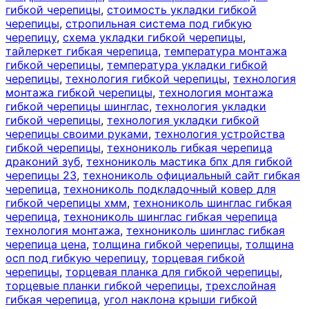
гибкой черепицы
,
стоимость укладки гибкой
черепицы
,
стропильная система под гибкую
черепицу
,
схема укладки гибкой черепицы
,
тайлеркет гибкая черепица
,
температура монтажа
гибкой черепицы
,
температура укладки гибкой
черепицы
,
технология гибкой черепицы
,
технология
монтажа гибкой черепицы
,
технология монтажа
гибкой черепицы шинглас
,
технология укладки
гибкой черепицы
,
технология укладки гибкой
черепицы своими руками
,
технология устройства
гибкой черепицы
,
технониколь гибкая черепица
драконий зуб
,
технониколь мастика бпх для гибкой
черепицы 23
,
технониколь официальный сайт гибкая
черепица
,
технониколь подкладочный ковер для
гибкой черепицы хмм
,
технониколь шинглас гибкая
черепица
,
технониколь шинглас гибкая черепица
технология монтажа
,
технониколь шинглас гибкая
черепица цена
,
толщина гибкой черепицы
,
толщина
осп под гибкую черепицу
,
торцевая гибкой
черепицы
,
торцевая планка для гибкой черепицы
,
торцевые планки гибкой черепицы
,
трехслойная
гибкая черепица
,
угол наклона крыши гибкой