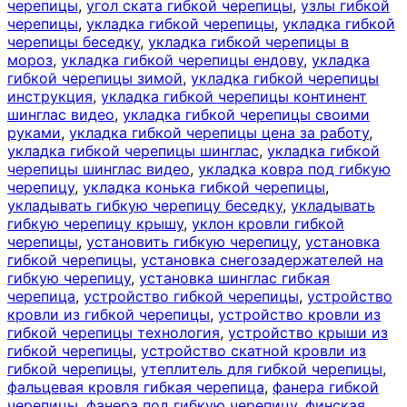
черепицы
,
угол ската гибкой черепицы
,
узлы гибкой
черепицы
,
укладка гибкой черепицы
,
укладка гибкой
черепицы беседку
,
укладка гибкой черепицы в
мороз
,
укладка гибкой черепицы ендову
,
укладка
гибкой черепицы зимой
,
укладка гибкой черепицы
инструкция
,
укладка гибкой черепицы континент
шинглас видео
,
укладка гибкой черепицы своими
руками
,
укладка гибкой черепицы цена за работу
,
укладка гибкой черепицы шинглас
,
укладка гибкой
черепицы шинглас видео
,
укладка ковра под гибкую
черепицу
,
укладка конька гибкой черепицы
,
укладывать гибкую черепицу беседку
,
укладывать
гибкую черепицу крышу
,
уклон кровли гибкой
черепицы
,
установить гибкую черепицу
,
установка
гибкой черепицы
,
установка снегозадержателей на
гибкую черепицу
,
установка шинглас гибкая
черепица
,
устройство гибкой черепицы
,
устройство
кровли из гибкой черепицы
,
устройство кровли из
гибкой черепицы технология
,
устройство крыши из
гибкой черепицы
,
устройство скатной кровли из
гибкой черепицы
,
утеплитель для гибкой черепицы
,
фальцевая кровля гибкая черепица
,
фанера гибкой
черепицы
,
фанера под гибкую черепицу
,
финская