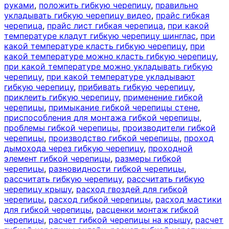
руками
,
положить гибкую черепицу
,
правильно
укладывать гибкую черепицу видео
,
прайс гибкая
черепица
,
прайс лист гибкая черепица
,
при какой
температуре кладут гибкую черепицу шинглас
,
при
какой температуре класть гибкую черепицу
,
при
какой температуре можно класть гибкую черепицу
,
при какой температуре можно укладывать гибкую
черепицу
,
при какой температуре укладывают
гибкую черепицу
,
прибивать гибкую черепицу
,
приклеить гибкую черепицу
,
применение гибкой
черепицы
,
примыкание гибкой черепицы стене
,
приспособления для монтажа гибкой черепицы
,
проблемы гибкой черепицы
,
производители гибкой
черепицы
,
производство гибкой черепицы
,
проход
дымохода через гибкую черепицу
,
проходной
элемент гибкой черепицы
,
размеры гибкой
черепицы
,
разновидности гибкой черепицы
,
рассчитать гибкую черепицу
,
рассчитать гибкую
черепицу крышу
,
расход гвоздей для гибкой
черепицы
,
расход гибкой черепицы
,
расход мастики
для гибкой черепицы
,
расценки монтаж гибкой
черепицы
,
расчет гибкой черепицы на крышу
,
расчет