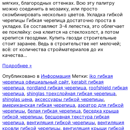
мягких, благородных оттенках. Всю эту палитру
можно соединить в мозаику, или просто
скомбинировать несколько цветов. Укладка гибкой
черепицы Гибкая черепица достаточно проста в
укладке. Ее составляют 3-4 лепестка, это облегчает
ее поклейку: она клеится на стеклохолст, а потом
крепится гвоздями. Купить гвозди строительные
стоит заранее. Ведь в строительстве нет мелочей;
всё: от количества стройматериалов до их
качества
…
Подробнее »
Опубликовано в
Информация
Метки:
iko гибкая
черепица официальный сайт
,
kerabit гибкая
черепица
,
nordland гибкая черепица
,
roofshield гибкая
черепица
,
shinglas трехслойная гибкая черепица
,
shinglas цена
,
аксессуары гибкой черепицы
,
американская гибкая черепица
,
аэратор для гибкой
черепицы
,
белая гибкая черепица
,
беседка крыша
гибкой черепицы
,
бесшовная текстура гибкая
черепица
,
вентиляция гибкой черепицы
,
вентиляция
кровли гибкой черепицы
,
вентиляция крыши гибкой