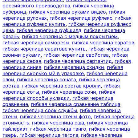
российского производства
,
гибкая черепица
рубероид
,
гибкая черепица руками видео
,
гибкая
черепица рулонах
,
гибкая черепица руфлекс
,
гибкая
черепица руфлекс купить
,
гибкая черепица руфлекс
цена
,
гибкая черепица руфшилд
,
гибкая черепица
рязань
,
гибкая черепица с медным покрытием
,
гибкая черепица саморезы
,
гибкая черепица саратов
,
гибкая черепица саратове купить
,
гибкая черепица
своими руками
,
гибкая черепица свойства
,
гибкая
черепица серая
,
гибкая черепица сертантид
,
гибкая
черепица синяя
,
гибкая черепица скидки
,
гибкая
черепица сколько м2 в упаковке
,
гибкая черепица
слои
,
гибкая черепица соната
,
гибкая черепица
состав
,
гибкая черепица состав кровли
,
гибкая
черепица соты
,
гибкая черепица сочи
,
гибкая
черепица способы укладки
,
гибкая черепица
сравнение
,
гибкая черепица сравнение таблица
,
гибкая черепица срок службы
,
гибкая черепица
стены
,
гибкая черепица стены фото
,
гибкая черепица
стоимость
,
гибкая черепица сша
,
гибкая черепица
тайлеркэт
,
гибкая черепица танго
,
гибкая черепица
тверь
,
гибкая черепица тегола
,
гибкая черепица