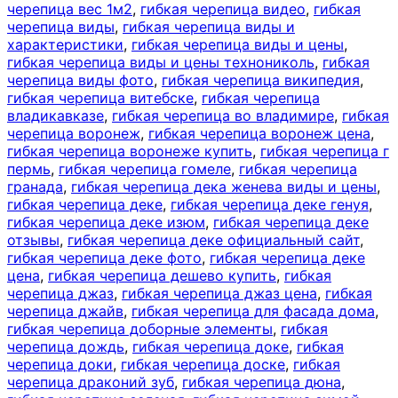
черепица вес 1м2
,
гибкая черепица видео
,
гибкая
черепица виды
,
гибкая черепица виды и
характеристики
,
гибкая черепица виды и цены
,
гибкая черепица виды и цены технониколь
,
гибкая
черепица виды фото
,
гибкая черепица википедия
,
гибкая черепица витебске
,
гибкая черепица
владикавказе
,
гибкая черепица во владимире
,
гибкая
черепица воронеж
,
гибкая черепица воронеж цена
,
гибкая черепица воронеже купить
,
гибкая черепица г
пермь
,
гибкая черепица гомеле
,
гибкая черепица
гранада
,
гибкая черепица дека женева виды и цены
,
гибкая черепица деке
,
гибкая черепица деке генуя
,
гибкая черепица деке изюм
,
гибкая черепица деке
отзывы
,
гибкая черепица деке официальный сайт
,
гибкая черепица деке фото
,
гибкая черепица деке
цена
,
гибкая черепица дешево купить
,
гибкая
черепица джаз
,
гибкая черепица джаз цена
,
гибкая
черепица джайв
,
гибкая черепица для фасада дома
,
гибкая черепица доборные элементы
,
гибкая
черепица дождь
,
гибкая черепица доке
,
гибкая
черепица доки
,
гибкая черепица доске
,
гибкая
черепица драконий зуб
,
гибкая черепица дюна
,