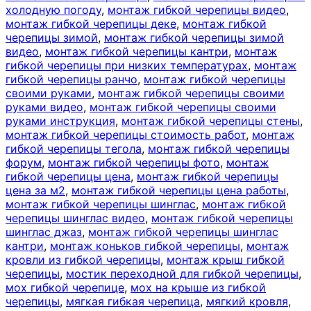
холодную погоду
,
монтаж гибкой черепицы видео
,
монтаж гибкой черепицы деке
,
монтаж гибкой
черепицы зимой
,
монтаж гибкой черепицы зимой
видео
,
монтаж гибкой черепицы кантри
,
монтаж
гибкой черепицы при низких температурах
,
монтаж
гибкой черепицы ранчо
,
монтаж гибкой черепицы
своими руками
,
монтаж гибкой черепицы своими
руками видео
,
монтаж гибкой черепицы своими
руками инструкция
,
монтаж гибкой черепицы стены
,
монтаж гибкой черепицы стоимость работ
,
монтаж
гибкой черепицы тегола
,
монтаж гибкой черепицы
форум
,
монтаж гибкой черепицы фото
,
монтаж
гибкой черепицы цена
,
монтаж гибкой черепицы
цена за м2
,
монтаж гибкой черепицы цена работы
,
монтаж гибкой черепицы шинглас
,
монтаж гибкой
черепицы шинглас видео
,
монтаж гибкой черепицы
шинглас джаз
,
монтаж гибкой черепицы шинглас
кантри
,
монтаж коньков гибкой черепицы
,
монтаж
кровли из гибкой черепицы
,
монтаж крыш гибкой
черепицы
,
мостик переходной для гибкой черепицы
,
мох гибкой черепице
,
мох на крыше из гибкой
черепицы
,
мягкая гибкая черепица
,
мягкий кровля
,