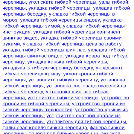
черепицы
,
угол ската гибкой черепицы
,
узлы гибкой
черепицы
,
укладка гибкой черепицы
,
укладка гибкой
черепицы беседку
,
укладка гибкой черепицы в
мороз
,
укладка гибкой черепицы ендову
,
укладка
гибкой черепицы зимой
,
укладка гибкой черепицы
инструкция
,
укладка гибкой черепицы континент
шинглас видео
,
укладка гибкой черепицы своими
руками
,
укладка гибкой черепицы цена за работу
,
укладка гибкой черепицы шинглас
,
укладка гибкой
черепицы шинглас видео
,
укладка ковра под гибкую
черепицу
,
укладка конька гибкой черепицы
,
укладывать гибкую черепицу беседку
,
укладывать
гибкую черепицу крышу
,
уклон кровли гибкой
черепицы
,
установить гибкую черепицу
,
установка
гибкой черепицы
,
установка снегозадержателей на
гибкую черепицу
,
установка шинглас гибкая
черепица
,
устройство гибкой черепицы
,
устройство
кровли из гибкой черепицы
,
устройство кровли из
гибкой черепицы технология
,
устройство крыши из
гибкой черепицы
,
устройство скатной кровли из
гибкой черепицы
,
утеплитель для гибкой черепицы
,
фальцевая кровля гибкая черепица
,
фанера гибкой
черепицы
,
фанера под гибкую черепицу
,
финская