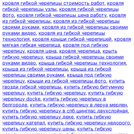
кровля гибкой черепицы стоимость работ
,
кровля
гибкой черепицы узлы
,
кровля гибкой черепицы
фото
,
кровля гибкой черепицы цена работу
,
кровля
из гибкой черепицы
,
кровля из гибкой черепицы
своими руками
,
кровля из гибкой черепицы своими
руками видео
,
кровля из гибкой черепицы
технология
,
кровля крыши гибкой черепицей
,
кровля
мягкая гибкая черепица
,
кровля под гибкую
черепицу
,
кровля цена
,
кровля черепица
,
крыть
гибкую черепицу
,
крыша гибкой черепицы своими
руками видео
,
крыша гибкой черепицы технология
,
крыша из гибкой черепицы
,
крыша из гибкой
черепицы своими руками
,
крыша под гибкую
черепицу
,
крыши из гибкой черепицы фото
,
купить
гвозди гибкой черепицы
,
купить гибкую битумную
черепицу
,
купить гибкую черепицу
,
купить гибкую
черепицу docke
,
купить гибкую черепицу в
белгороде
,
купить гибкую черепицу в леруа мерлен
,
купить гибкую черепицу в спб шинглас двухслойная
,
купить гибкую черепицу деке
,
купить гибкую
черепицу катепал
,
купить гибкую черепицу недорого
,
купить гибкую черепицу цены
,
купить гибкую