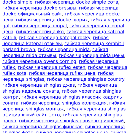
docke simple
,
гибкая черепица docke simple сота
,
гибкая черепица docke отзывы
,
гибкая черепица
docke официальный сайт
,
гибкая черепица docke
цена
,
гибкая черепица docke цюрих
,
гибкая черепица
gaf
,
гибкая черепица icopal
,
гибкая черепица icopal
цена
,
гибкая черепица iko
,
гибкая черепица katepal
katrilli
,
гибкая черепица katepal rocky
,
гибкая
черепица katepal отзывы
,
гибкая черепица kerabit l
parland brown
,
гибкая черепица mida
,
гибкая
черепица mida отзывы
,
гибкая черепица mida цены
,
гибкая черепица owens corning
,
гибкая черепица
ruflex
,
гибкая черепица ruflex esten
,
гибкая черепица
ruflex sota
,
гибкая черепица ruflex цена
,
гибкая
черепица shinglas
,
гибкая черепица shinglas country
,
гибкая черепица shinglas джаз
,
гибкая черепица
shinglas кадриль соната
,
гибкая черепица shinglas
кантри
,
гибкая черепица shinglas классик кадриль
соната
,
гибкая черепица shinglas коллекция
,
гибкая
черепица shinglas монтаж
,
гибкая черепица shinglas
официальный сайт фото
,
гибкая черепица shinglas
ранчо
,
гибкая черепица shinglas ранчо коричневый
,
гибкая черепица shinglas финская
,
гибкая черепица
shinglas фото
,
гибкая черепица shinglas цена
,
гибкая