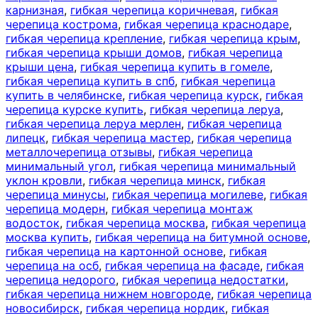
карнизная
,
гибкая черепица коричневая
,
гибкая
черепица кострома
,
гибкая черепица краснодаре
,
гибкая черепица крепление
,
гибкая черепица крым
,
гибкая черепица крыши домов
,
гибкая черепица
крыши цена
,
гибкая черепица купить в гомеле
,
гибкая черепица купить в спб
,
гибкая черепица
купить в челябинске
,
гибкая черепица курск
,
гибкая
черепица курске купить
,
гибкая черепица леруа
,
гибкая черепица леруа мерлен
,
гибкая черепица
липецк
,
гибкая черепица мастер
,
гибкая черепица
металлочерепица отзывы
,
гибкая черепица
минимальный угол
,
гибкая черепица минимальный
уклон кровли
,
гибкая черепица минск
,
гибкая
черепица минусы
,
гибкая черепица могилеве
,
гибкая
черепица модерн
,
гибкая черепица монтаж
водосток
,
гибкая черепица москва
,
гибкая черепица
москва купить
,
гибкая черепица на битумной основе
,
гибкая черепица на картонной основе
,
гибкая
черепица на осб
,
гибкая черепица на фасаде
,
гибкая
черепица недорого
,
гибкая черепица недостатки
,
гибкая черепица нижнем новгороде
,
гибкая черепица
новосибирск
,
гибкая черепица нордик
,
гибкая