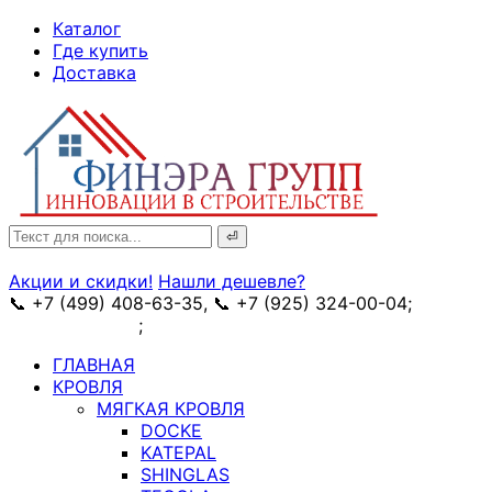
↓
Каталог
Skip
Где купить
to
Доставка
Main
Content
Search
for:
Акции и скидки!
Нашли дешевле?
📞 +7 (499) 408-63-35, 📞 +7 (925) 324-00-04;
➥
схема проезда
;
✉ e-mail: info@fin-era.ru
ГЛАВНАЯ
КРОВЛЯ
МЯГКАЯ КРОВЛЯ
DOCKE
KATEPAL
SHINGLAS