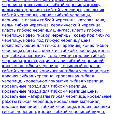
черепицы
,
калькулятор гибкой черепицы крышу
,
калькулятор расчета гибкой черепицы
,
капельник
гибкой черепицы
,
карниз гибкой черепицы
,
карнизные планки гибкой черепицы
,
катепал цена
,
кельн гибкая черепица
,
керамический черепица
,
класть гибкую черепицу шинглас
,
клеить гибкую
черепицу
,
ковер гибкой черепицы
,
ковер под гибкую
черепицу
,
ковер под гибкую черепицу цена
,
комплектующие для гибкой черепицы
,
конек гибкой
черепицы шинглас
,
конек из гибкой черепицы
,
конек
под гибкую черепицу
,
конструкция кровли гибкой
черепицы
,
конструкция крыши гибкой черепицей
,
коньковая гибкая черепица
,
коньковый аэратор
гибкой черепицы
,
коричневая гибкая черепица фото
,
красная гибкая черепица
,
кровельная гибкая
черепица
,
кровельное покрытие гибкая черепица
,
кровельные гвозди для гибкой черепицы
,
кровельные гвозди для гибкой черепицы цена
,
кровельные материалы гибкая черепица
,
кровельные
работы гибкая черепица
,
кровельный материал
,
кровельный пирог гибкой черепицы
,
кровля беседки
гибкая черепица
,
кровля гибкой черепицей видео
,