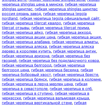
черепица shinglas цена в минске
,
гибкая черепица
shinglas шинглас
,
гибкая черепица shinglas шинглас
россия рязань завод
,
гибкая черепица tegola
nordland
,
гибкая черепица tegola официальный сайт
,
гибкая черепица tilercat квадро
,
гибкая черепица
tilercat отзывы
,
гибкая черепица tilercat прима
,
гибкая черепица айко
,
гибкая черепица аккорд
,
гибкая черепица акции цена
,
гибкая черепица акция
,
гибкая черепица алабама
,
гибкая черепица алматы
,
гибкая черепица аляска
,
гибкая черепица аляска
дерево в королеве купить
,
гибкая черепица антик
,
гибкая черепица аризона
,
гибкая черепица без
гвоздей
,
гибкая черепица без подкладочного ковра
,
гибкая черепица белгород
,
гибкая черепица
белгород цена
,
гибкая черепица беседка
,
гибкая
черепица бобровый хвост
,
гибкая черепица бресте
,
гибкая черепица брянск
,
гибкая черепица в коломне
,
гибкая черепица в леруа мерлен цена
,
гибкая
черепица в севастополе
,
гибкая черепица в спб
,
гибкая черепица в ступино
,
гибкая черепица в
черкесске
,
гибкая черепица вальмовая крыша
,
гибкая черепица вертикальной стене
,
гибкая