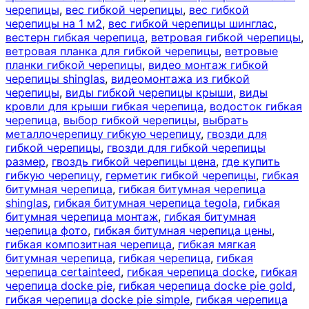
черепицы
,
вес гибкой черепицы
,
вес гибкой
черепицы на 1 м2
,
вес гибкой черепицы шинглас
,
вестерн гибкая черепица
,
ветровая гибкой черепицы
,
ветровая планка для гибкой черепицы
,
ветровые
планки гибкой черепицы
,
видео монтаж гибкой
черепицы shinglas
,
видеомонтажа из гибкой
черепицы
,
виды гибкой черепицы крыши
,
виды
кровли для крыши гибкая черепица
,
водосток гибкая
черепица
,
выбор гибкой черепицы
,
выбрать
металлочерепицу гибкую черепицу
,
гвозди для
гибкой черепицы
,
гвозди для гибкой черепицы
размер
,
гвоздь гибкой черепицы цена
,
где купить
гибкую черепицу
,
герметик гибкой черепицы
,
гибкая
битумная черепица
,
гибкая битумная черепица
shinglas
,
гибкая битумная черепица tegola
,
гибкая
битумная черепица монтаж
,
гибкая битумная
черепица фото
,
гибкая битумная черепица цены
,
гибкая композитная черепица
,
гибкая мягкая
битумная черепица
,
гибкая черепица
,
гибкая
черепица certainteed
,
гибкая черепица docke
,
гибкая
черепица docke pie
,
гибкая черепица docke pie gold
,
гибкая черепица docke pie simple
,
гибкая черепица