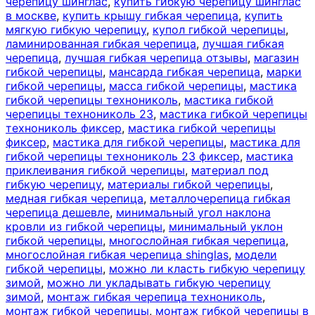
черепицу шинглас
,
купить гибкую черепицу шинглас
в москве
,
купить крышу гибкая черепица
,
купить
мягкую гибкую черепицу
,
купол гибкой черепицы
,
ламинированная гибкая черепица
,
лучшая гибкая
черепица
,
лучшая гибкая черепица отзывы
,
магазин
гибкой черепицы
,
мансарда гибкая черепица
,
марки
гибкой черепицы
,
масса гибкой черепицы
,
мастика
гибкой черепицы технониколь
,
мастика гибкой
черепицы технониколь 23
,
мастика гибкой черепицы
технониколь фиксер
,
мастика гибкой черепицы
фиксер
,
мастика для гибкой черепицы
,
мастика для
гибкой черепицы технониколь 23 фиксер
,
мастика
приклеивания гибкой черепицы
,
материал под
гибкую черепицу
,
материалы гибкой черепицы
,
медная гибкая черепица
,
металлочерепица гибкая
черепица дешевле
,
минимальный угол наклона
кровли из гибкой черепицы
,
минимальный уклон
гибкой черепицы
,
многослойная гибкая черепица
,
многослойная гибкая черепица shinglas
,
модели
гибкой черепицы
,
можно ли класть гибкую черепицу
зимой
,
можно ли укладывать гибкую черепицу
зимой
,
монтаж гибкая черепица технониколь
,
монтаж гибкой черепицы
,
монтаж гибкой черепицы в