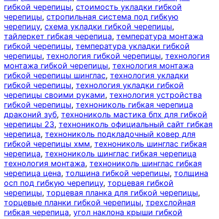
гибкой черепицы
,
стоимость укладки гибкой
черепицы
,
стропильная система под гибкую
черепицу
,
схема укладки гибкой черепицы
,
тайлеркет гибкая черепица
,
температура монтажа
гибкой черепицы
,
температура укладки гибкой
черепицы
,
технология гибкой черепицы
,
технология
монтажа гибкой черепицы
,
технология монтажа
гибкой черепицы шинглас
,
технология укладки
гибкой черепицы
,
технология укладки гибкой
черепицы своими руками
,
технология устройства
гибкой черепицы
,
технониколь гибкая черепица
драконий зуб
,
технониколь мастика бпх для гибкой
черепицы 23
,
технониколь официальный сайт гибкая
черепица
,
технониколь подкладочный ковер для
гибкой черепицы хмм
,
технониколь шинглас гибкая
черепица
,
технониколь шинглас гибкая черепица
технология монтажа
,
технониколь шинглас гибкая
черепица цена
,
толщина гибкой черепицы
,
толщина
осп под гибкую черепицу
,
торцевая гибкой
черепицы
,
торцевая планка для гибкой черепицы
,
торцевые планки гибкой черепицы
,
трехслойная
гибкая черепица
,
угол наклона крыши гибкой