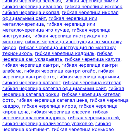
гибкая черепица зеленая
,
гибкая черепица зимой
,
гибкая черепица иваново
,
гибкая черепица ижевск
,
гибкая черепица икопал
,
гибкая черепица икопал
официальный сайт
,
гибкая черепица или
металлочерепица
,
гибкая черепица или
металлочерепица что лучше
,
гибкая черепица
инструкция
,
гибкая черепица инструкция по
монтажу
,
гибкая черепица инструкция по монтажу
видео
,
гибкая черепица инструкция по монтажу
технониколь
,
гибкая черепица кадриль
,
гибкая
черепица как укладывать
,
гибкая черепица калуга
,
гибкая черепица кантри
,
гибкая черепица кантри
алабама
,
гибкая черепица кантри огайо
,
гибкая
черепица кантри фото
,
гибкая черепица картинки
,
гибкая черепица каталог
,
гибкая черепица катепал
,
гибкая черепица катепал официальный сайт
,
гибкая
черепица катепал рокки
,
гибкая черепица катепал
фото
,
гибкая черепица катепал цена
,
гибкая черепица
квадро
,
гибкая черепица киров
,
гибкая черепица
киров цена
,
гибкая черепица классик
,
гибкая
черепица классик кадриль
,
гибкая черепица клей
,
гибкая черепица количество упаковке
,
гибкая
черепица континент
,
гибкая черепица коньково