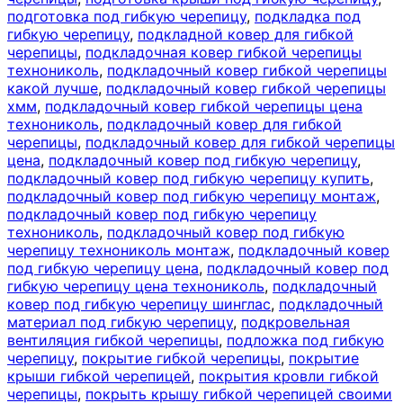
подготовка под гибкую черепицу
,
подкладка под
гибкую черепицу
,
подкладной ковер для гибкой
черепицы
,
подкладочная ковер гибкой черепицы
технониколь
,
подкладочный ковер гибкой черепицы
какой лучше
,
подкладочный ковер гибкой черепицы
хмм
,
подкладочный ковер гибкой черепицы цена
технониколь
,
подкладочный ковер для гибкой
черепицы
,
подкладочный ковер для гибкой черепицы
цена
,
подкладочный ковер под гибкую черепицу
,
подкладочный ковер под гибкую черепицу купить
,
подкладочный ковер под гибкую черепицу монтаж
,
подкладочный ковер под гибкую черепицу
технониколь
,
подкладочный ковер под гибкую
черепицу технониколь монтаж
,
подкладочный ковер
под гибкую черепицу цена
,
подкладочный ковер под
гибкую черепицу цена технониколь
,
подкладочный
ковер под гибкую черепицу шинглас
,
подкладочный
материал под гибкую черепицу
,
подкровельная
вентиляция гибкой черепицы
,
подложка под гибкую
черепицу
,
покрытие гибкой черепицы
,
покрытие
крыши гибкой черепицей
,
покрытия кровли гибкой
черепицы
,
покрыть крышу гибкой черепицей своими