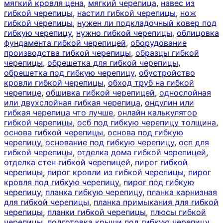
мягкий кровля цена
,
мягкий черепица
,
навес из
гибкой черепицы
,
настил гибкой черепицы
,
нож
гибкой черепицы
,
нужен ли подкладочный ковер под
гибкую черепицу
,
нужно гибкой черепицы
,
облицовка
фундамента гибкой черепицей
,
оборудование
производства гибкой черепицы
,
образцы гибкой
черепицы
,
обрешетка для гибкой черепицы
,
обрешетка под гибкую черепицу
,
обустройство
кровли гибкой черепицы
,
обход труб на гибкой
черепице
,
обшивка гибкой черепицей
,
однослойная
или двухслойная гибкая черепица
,
ондулин или
гибкая черепица что лучше
,
онлайн калькулятор
гибкой черепицы
,
осб под гибкую черепицу толщина
,
основа гибкой черепицы
,
основа под гибкую
черепицу
,
основание под гибкую черепицу
,
осп для
гибкой черепицы
,
отделка дома гибкой черепицей
,
отделка стен гибкой черепицей
,
пирог гибкой
черепицы
,
пирог кровли из гибкой черепицы
,
пирог
кровля под гибкую черепицу
,
пирог под гибкую
черепицу
,
планка гибкую черепицу
,
планка карнизная
для гибкой черепицы
,
планка примыкания для гибкой
черепицы
,
планки гибкой черепицы
,
плюсы гибкой
черепицы
,
подготовка крыши под гибкую черепицу
,