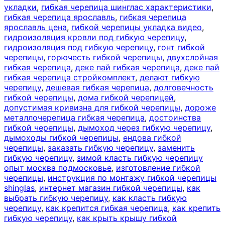
укладки
,
гибкая черепица шинглас характеристики
,
гибкая черепица ярославль
,
гибкая черепица
ярославль цена
,
гибкой черепицы укладка видео
,
гидроизоляция кровли под гибкую черепицу
,
гидроизоляция под гибкую черепицу
,
гонт гибкой
черепицы
,
горючесть гибкой черепицы
,
двухслойная
гибкая черепица
,
деке пай гибкая черепица
,
деке пай
гибкая черепица стройкомплект
,
делают гибкую
черепицу
,
дешевая гибкая черепица
,
долговечность
гибкой черепицы
,
дома гибкой черепицей
,
допустимая кривизна для гибкой черепицы
,
дороже
металлочерепица гибкая черепица
,
достоинства
гибкой черепицы
,
дымоход через гибкую черепицу
,
дымоходы гибкой черепицы
,
ендова гибкой
черепицы
,
заказать гибкую черепицу
,
заменить
гибкую черепицу
,
зимой класть гибкую черепицу
опыт москва подмосковье
,
изготовление гибкой
черепицы
,
инструкция по монтажу гибкой черепицы
shinglas
,
интернет магазин гибкой черепицы
,
как
выбрать гибкую черепицу
,
как класть гибкую
черепицу
,
как крепится гибкая черепица
,
как крепить
гибкую черепицу
,
как крыть крышу гибкой