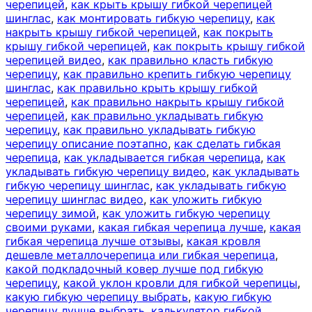
черепицей
,
как крыть крышу гибкой черепицей
шинглас
,
как монтировать гибкую черепицу
,
как
накрыть крышу гибкой черепицей
,
как покрыть
крышу гибкой черепицей
,
как покрыть крышу гибкой
черепицей видео
,
как правильно класть гибкую
черепицу
,
как правильно крепить гибкую черепицу
шинглас
,
как правильно крыть крышу гибкой
черепицей
,
как правильно накрыть крышу гибкой
черепицей
,
как правильно укладывать гибкую
черепицу
,
как правильно укладывать гибкую
черепицу описание поэтапно
,
как сделать гибкая
черепица
,
как укладывается гибкая черепица
,
как
укладывать гибкую черепицу видео
,
как укладывать
гибкую черепицу шинглас
,
как укладывать гибкую
черепицу шинглас видео
,
как уложить гибкую
черепицу зимой
,
как уложить гибкую черепицу
своими руками
,
какая гибкая черепица лучше
,
какая
гибкая черепица лучше отзывы
,
какая кровля
дешевле металлочерепица или гибкая черепица
,
какой подкладочный ковер лучше под гибкую
черепицу
,
какой уклон кровли для гибкой черепицы
,
какую гибкую черепицу выбрать
,
какую гибкую
черепицу лучше выбрать
,
калькулятор гибкой