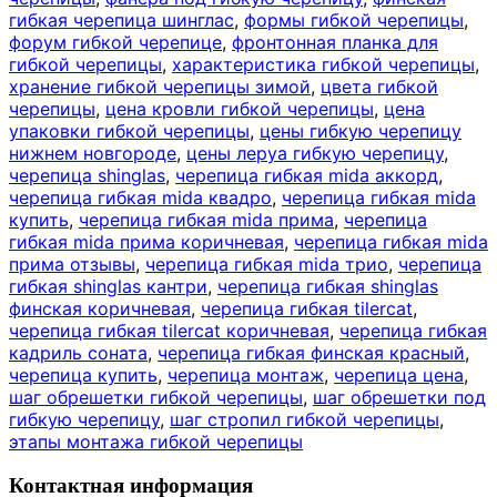
гибкая черепица шинглас
,
формы гибкой черепицы
,
форум гибкой черепице
,
фронтонная планка для
гибкой черепицы
,
характеристика гибкой черепицы
,
хранение гибкой черепицы зимой
,
цвета гибкой
черепицы
,
цена кровли гибкой черепицы
,
цена
упаковки гибкой черепицы
,
цены гибкую черепицу
нижнем новгороде
,
цены леруа гибкую черепицу
,
черепица shinglas
,
черепица гибкая mida аккорд
,
черепица гибкая mida квадро
,
черепица гибкая mida
купить
,
черепица гибкая mida прима
,
черепица
гибкая mida прима коричневая
,
черепица гибкая mida
прима отзывы
,
черепица гибкая mida трио
,
черепица
гибкая shinglas кантри
,
черепица гибкая shinglas
финская коричневая
,
черепица гибкая tilercat
,
черепица гибкая tilercat коричневая
,
черепица гибкая
кадриль соната
,
черепица гибкая финская красный
,
черепица купить
,
черепица монтаж
,
черепица цена
,
шаг обрешетки гибкой черепицы
,
шаг обрешетки под
гибкую черепицу
,
шаг стропил гибкой черепицы
,
этапы монтажа гибкой черепицы
Контактная информация