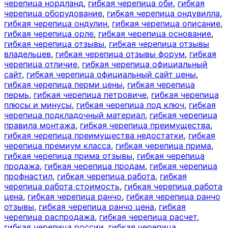
черепица нордланд
,
гибкая черепица оби
,
гибкая
черепица оборудование
,
гибкая черепица ондувилла
,
гибкая черепица ондулин
,
гибкая черепица описание
,
гибкая черепица орле
,
гибкая черепица основание
,
гибкая черепица отзывы
,
гибкая черепица отзывы
владельцев
,
гибкая черепица отзывы форум
,
гибкая
черепица отличие
,
гибкая черепица официальный
сайт
,
гибкая черепица официальный сайт цены
,
гибкая черепица перми цены
,
гибкая черепица
пермь
,
гибкая черепица петровиче
,
гибкая черепица
плюсы и минусы
,
гибкая черепица под ключ
,
гибкая
черепица подкладочный материал
,
гибкая черепица
правила монтажа
,
гибкая черепица преимущества
,
гибкая черепица преимущества недостатки
,
гибкая
черепица премиум класса
,
гибкая черепица прима
,
гибкая черепица прима отзывы
,
гибкая черепица
продажа
,
гибкая черепица продам
,
гибкая черепица
профнастил
,
гибкая черепица работа
,
гибкая
черепица работа стоимость
,
гибкая черепица работа
цена
,
гибкая черепица ранчо
,
гибкая черепица ранчо
отзывы
,
гибкая черепица ранчо цена
,
гибкая
черепица распродажа
,
гибкая черепица расчет
,
гибкая черепица россии
,
гибкая черепица