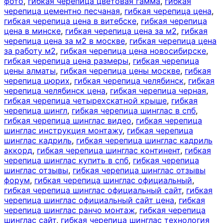
фото
,
гибкая черепица цветовая гамма
,
гибкая
черепица цементно песчаная
,
гибкая черепица цена
,
гибкая черепица цена в витебске
,
гибкая черепица
цена в минске
,
гибкая черепица цена за м2
,
гибкая
черепица цена за м2 в москве
,
гибкая черепица цена
за работу м2
,
гибкая черепица цена новосибирске
,
гибкая черепица цена размеры
,
гибкая черепица
цены алматы
,
гибкая черепица цены москве
,
гибкая
черепица цюрих
,
гибкая черепица челябинск
,
гибкая
черепица челябинск цена
,
гибкая черепица черная
,
гибкая черепица четырехскатной крыше
,
гибкая
черепица шингл
,
гибкая черепица шинглас в спб
,
гибкая черепица шинглас видео
,
гибкая черепица
шинглас инструкция монтажу
,
гибкая черепица
шинглас кадриль
,
гибкая черепица шинглас кадриль
аккорд
,
гибкая черепица шинглас континент
,
гибкая
черепица шинглас купить в спб
,
гибкая черепица
шинглас отзывы
,
гибкая черепица шинглас отзывы
форум
,
гибкая черепица шинглас официальный
,
гибкая черепица шинглас официальный сайт
,
гибкая
черепица шинглас официальный сайт цена
,
гибкая
черепица шинглас ранчо монтаж
,
гибкая черепица
шинглас сайт
,
гибкая черепица шинглас технология