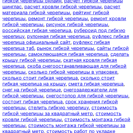
гибкой черепицы онлайн
,
расчет гибкой черепицы
шинглас
,
расчет кровли гибкой черепицы
,
расчет
материала гибкой черепицы
,
рейтинг гибкой
черепицы
,
ремонт гибкой черепицы
,
ремонт кровли
гибкой черепицы
,
рисунок гибкой черепицы
,
российская гибкая черепица
,
рубероид под гибкую
черепицу
,
рулонная гибкая черепица
,
руфлекс гибкая
черепица официальный сайт
,
руфлекс гибкая
черепица таб
,
рынок гибкой черепицы
,
сайты гибкой
черепицы
,
самоклеющаяся гибкая черепица
,
сделать
крышу гибкой черепицы
,
скатная кровля гибкая
черепица
,
скоба снегоостанавливающая для гибкой
черепицы
,
сколько гибкой черепицы в упаковке
,
сколько стоит гибкая черепица
,
сколько стоит
гибкая черепица на крышу
,
смета гибкая черепица
,
снег на гибкой черепице
,
снегозадержатели для
гибкой черепицы
,
снегостопор для гибкой черепицы
,
состоит гибкая черепица
,
срок хранения гибкой
черепицы
,
стелить гибкую черепицу
,
стоимость
гибкой черепицы за квадратный метр
,
стоимость
кровли гибкой черепицы
,
стоимость монтажа гибкой
черепицы
,
стоимость монтажа гибкой черепицы за
квадратный метр
,
стоимость работ по укладке