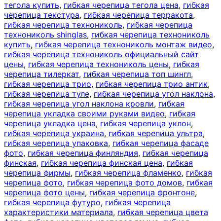
тегола купить
,
гибкая черепица тегола цена
,
гибкая
черепица текстура
,
гибкая черепица терракота
,
гибкая черепица технониколь
,
гибкая черепица
технониколь shinglas
,
гибкая черепица технониколь
купить
,
гибкая черепица технониколь монтаж видео
,
гибкая черепица технониколь официальный сайт
цены
,
гибкая черепица технониколь цены
,
гибкая
черепица тилеркат
,
гибкая черепица топ шингл
,
гибкая черепица трио
,
гибкая черепица трио антик
,
гибкая черепица туле
,
гибкая черепица угол наклона
,
гибкая черепица угол наклона кровли
,
гибкая
черепица укладка своими руками видео
,
гибкая
черепица укладка цена
,
гибкая черепица уклон
,
гибкая черепица украина
,
гибкая черепица ультра
,
гибкая черепица упаковка
,
гибкая черепица фасаде
фото
,
гибкая черепица финляндия
,
гибкая черепица
финская
,
гибкая черепица финская цена
,
гибкая
черепица фирмы
,
гибкая черепица фламенко
,
гибкая
черепица фото
,
гибкая черепица фото домов
,
гибкая
черепица фото цены
,
гибкая черепица фронтоне
,
гибкая черепица футуро
,
гибкая черепица
характеристики материала
,
гибкая черепица цвета