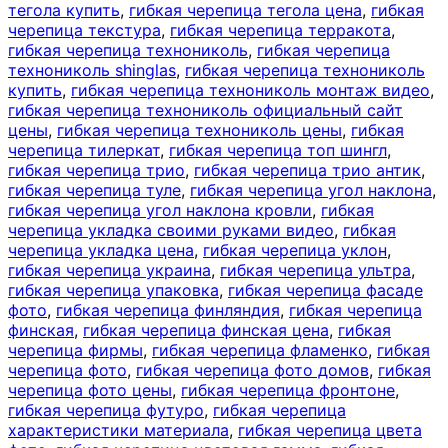
тегола купить
,
гибкая черепица тегола цена
,
гибкая
черепица текстура
,
гибкая черепица терракота
,
гибкая черепица технониколь
,
гибкая черепица
технониколь shinglas
,
гибкая черепица технониколь
купить
,
гибкая черепица технониколь монтаж видео
,
гибкая черепица технониколь официальный сайт
цены
,
гибкая черепица технониколь цены
,
гибкая
черепица тилеркат
,
гибкая черепица топ шингл
,
гибкая черепица трио
,
гибкая черепица трио антик
,
гибкая черепица туле
,
гибкая черепица угол наклона
,
гибкая черепица угол наклона кровли
,
гибкая
черепица укладка своими руками видео
,
гибкая
черепица укладка цена
,
гибкая черепица уклон
,
гибкая черепица украина
,
гибкая черепица ультра
,
гибкая черепица упаковка
,
гибкая черепица фасаде
фото
,
гибкая черепица финляндия
,
гибкая черепица
финская
,
гибкая черепица финская цена
,
гибкая
черепица фирмы
,
гибкая черепица фламенко
,
гибкая
черепица фото
,
гибкая черепица фото домов
,
гибкая
черепица фото цены
,
гибкая черепица фронтоне
,
гибкая черепица футуро
,
гибкая черепица
характеристики материала
,
гибкая черепица цвета