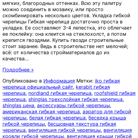
мягких, благородных оттенках. Всю эту палитру
можно соединить в мозаику, или просто
скомбинировать несколько цветов. Укладка гибкой
черепицы Гибкая черепица достаточно проста в
укладке. Ее составляют 3-4 лепестка, это облегчает
ее поклейку: она клеится на стеклохолст, а потом
крепится гвоздями. Купить гвозди строительные
стоит заранее. Ведь в строительстве нет мелочей;
всё: от количества стройматериалов до их
качества
…
Подробнее »
Опубликовано в
Информация
Метки:
iko гибкая
черепица официальный сайт
,
kerabit гибкая
черепица
,
nordland гибкая черепица
,
roofshield гибкая
черепица
,
shinglas трехслойная гибкая черепица
,
shinglas цена
,
аксессуары гибкой черепицы
,
американская гибкая черепица
,
аэратор для гибкой
черепицы
,
белая гибкая черепица
,
беседка крыша
гибкой черепицы
,
бесшовная текстура гибкая
черепица
,
вентиляция гибкой черепицы
,
вентиляция
кровли гибкой черепицы
,
вентиляция крыши гибкой