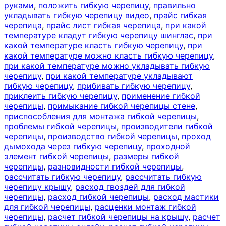
руками
,
положить гибкую черепицу
,
правильно
укладывать гибкую черепицу видео
,
прайс гибкая
черепица
,
прайс лист гибкая черепица
,
при какой
температуре кладут гибкую черепицу шинглас
,
при
какой температуре класть гибкую черепицу
,
при
какой температуре можно класть гибкую черепицу
,
при какой температуре можно укладывать гибкую
черепицу
,
при какой температуре укладывают
гибкую черепицу
,
прибивать гибкую черепицу
,
приклеить гибкую черепицу
,
применение гибкой
черепицы
,
примыкание гибкой черепицы стене
,
приспособления для монтажа гибкой черепицы
,
проблемы гибкой черепицы
,
производители гибкой
черепицы
,
производство гибкой черепицы
,
проход
дымохода через гибкую черепицу
,
проходной
элемент гибкой черепицы
,
размеры гибкой
черепицы
,
разновидности гибкой черепицы
,
рассчитать гибкую черепицу
,
рассчитать гибкую
черепицу крышу
,
расход гвоздей для гибкой
черепицы
,
расход гибкой черепицы
,
расход мастики
для гибкой черепицы
,
расценки монтаж гибкой
черепицы
,
расчет гибкой черепицы на крышу
,
расчет