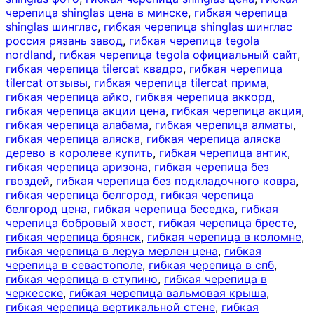
черепица shinglas цена в минске
,
гибкая черепица
shinglas шинглас
,
гибкая черепица shinglas шинглас
россия рязань завод
,
гибкая черепица tegola
nordland
,
гибкая черепица tegola официальный сайт
,
гибкая черепица tilercat квадро
,
гибкая черепица
tilercat отзывы
,
гибкая черепица tilercat прима
,
гибкая черепица айко
,
гибкая черепица аккорд
,
гибкая черепица акции цена
,
гибкая черепица акция
,
гибкая черепица алабама
,
гибкая черепица алматы
,
гибкая черепица аляска
,
гибкая черепица аляска
дерево в королеве купить
,
гибкая черепица антик
,
гибкая черепица аризона
,
гибкая черепица без
гвоздей
,
гибкая черепица без подкладочного ковра
,
гибкая черепица белгород
,
гибкая черепица
белгород цена
,
гибкая черепица беседка
,
гибкая
черепица бобровый хвост
,
гибкая черепица бресте
,
гибкая черепица брянск
,
гибкая черепица в коломне
,
гибкая черепица в леруа мерлен цена
,
гибкая
черепица в севастополе
,
гибкая черепица в спб
,
гибкая черепица в ступино
,
гибкая черепица в
черкесске
,
гибкая черепица вальмовая крыша
,
гибкая черепица вертикальной стене
,
гибкая