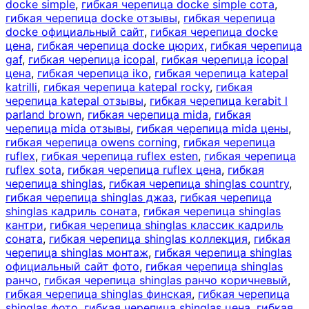
docke simple
,
гибкая черепица docke simple сота
,
гибкая черепица docke отзывы
,
гибкая черепица
docke официальный сайт
,
гибкая черепица docke
цена
,
гибкая черепица docke цюрих
,
гибкая черепица
gaf
,
гибкая черепица icopal
,
гибкая черепица icopal
цена
,
гибкая черепица iko
,
гибкая черепица katepal
katrilli
,
гибкая черепица katepal rocky
,
гибкая
черепица katepal отзывы
,
гибкая черепица kerabit l
parland brown
,
гибкая черепица mida
,
гибкая
черепица mida отзывы
,
гибкая черепица mida цены
,
гибкая черепица owens corning
,
гибкая черепица
ruflex
,
гибкая черепица ruflex esten
,
гибкая черепица
ruflex sota
,
гибкая черепица ruflex цена
,
гибкая
черепица shinglas
,
гибкая черепица shinglas country
,
гибкая черепица shinglas джаз
,
гибкая черепица
shinglas кадриль соната
,
гибкая черепица shinglas
кантри
,
гибкая черепица shinglas классик кадриль
соната
,
гибкая черепица shinglas коллекция
,
гибкая
черепица shinglas монтаж
,
гибкая черепица shinglas
официальный сайт фото
,
гибкая черепица shinglas
ранчо
,
гибкая черепица shinglas ранчо коричневый
,
гибкая черепица shinglas финская
,
гибкая черепица
shinglas фото
,
гибкая черепица shinglas цена
,
гибкая