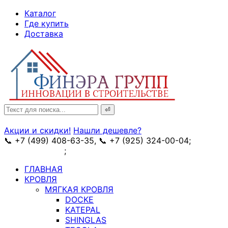
↓
Каталог
Skip
Где купить
to
Доставка
Main
Content
Search
for:
Акции и скидки!
Нашли дешевле?
📞 +7 (499) 408-63-35, 📞 +7 (925) 324-00-04;
➥
схема проезда
;
✉ e-mail: info@fin-era.ru
ГЛАВНАЯ
КРОВЛЯ
МЯГКАЯ КРОВЛЯ
DOCKE
KATEPAL
SHINGLAS