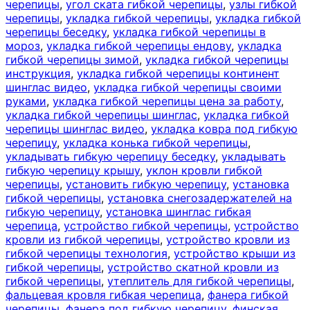
черепицы
,
угол ската гибкой черепицы
,
узлы гибкой
черепицы
,
укладка гибкой черепицы
,
укладка гибкой
черепицы беседку
,
укладка гибкой черепицы в
мороз
,
укладка гибкой черепицы ендову
,
укладка
гибкой черепицы зимой
,
укладка гибкой черепицы
инструкция
,
укладка гибкой черепицы континент
шинглас видео
,
укладка гибкой черепицы своими
руками
,
укладка гибкой черепицы цена за работу
,
укладка гибкой черепицы шинглас
,
укладка гибкой
черепицы шинглас видео
,
укладка ковра под гибкую
черепицу
,
укладка конька гибкой черепицы
,
укладывать гибкую черепицу беседку
,
укладывать
гибкую черепицу крышу
,
уклон кровли гибкой
черепицы
,
установить гибкую черепицу
,
установка
гибкой черепицы
,
установка снегозадержателей на
гибкую черепицу
,
установка шинглас гибкая
черепица
,
устройство гибкой черепицы
,
устройство
кровли из гибкой черепицы
,
устройство кровли из
гибкой черепицы технология
,
устройство крыши из
гибкой черепицы
,
устройство скатной кровли из
гибкой черепицы
,
утеплитель для гибкой черепицы
,
фальцевая кровля гибкая черепица
,
фанера гибкой
черепицы
,
фанера под гибкую черепицу
,
финская