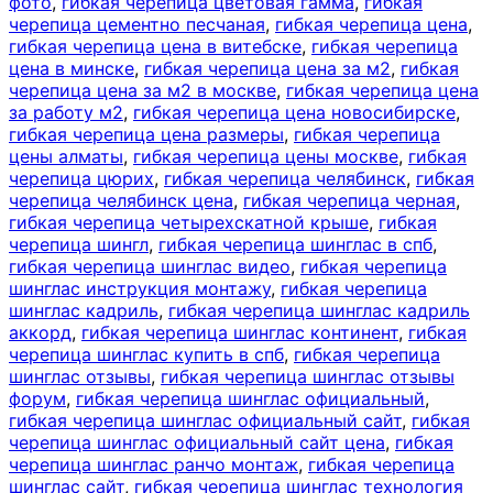
фото
,
гибкая черепица цветовая гамма
,
гибкая
черепица цементно песчаная
,
гибкая черепица цена
,
гибкая черепица цена в витебске
,
гибкая черепица
цена в минске
,
гибкая черепица цена за м2
,
гибкая
черепица цена за м2 в москве
,
гибкая черепица цена
за работу м2
,
гибкая черепица цена новосибирске
,
гибкая черепица цена размеры
,
гибкая черепица
цены алматы
,
гибкая черепица цены москве
,
гибкая
черепица цюрих
,
гибкая черепица челябинск
,
гибкая
черепица челябинск цена
,
гибкая черепица черная
,
гибкая черепица четырехскатной крыше
,
гибкая
черепица шингл
,
гибкая черепица шинглас в спб
,
гибкая черепица шинглас видео
,
гибкая черепица
шинглас инструкция монтажу
,
гибкая черепица
шинглас кадриль
,
гибкая черепица шинглас кадриль
аккорд
,
гибкая черепица шинглас континент
,
гибкая
черепица шинглас купить в спб
,
гибкая черепица
шинглас отзывы
,
гибкая черепица шинглас отзывы
форум
,
гибкая черепица шинглас официальный
,
гибкая черепица шинглас официальный сайт
,
гибкая
черепица шинглас официальный сайт цена
,
гибкая
черепица шинглас ранчо монтаж
,
гибкая черепица
шинглас сайт
,
гибкая черепица шинглас технология