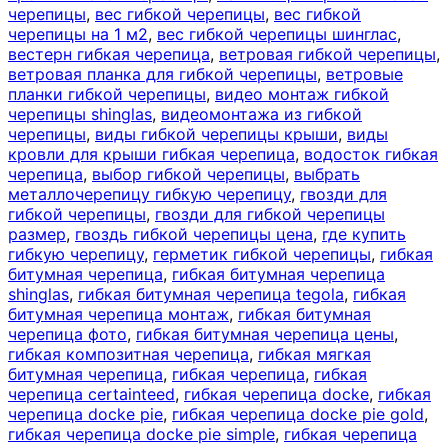
черепицы
,
вес гибкой черепицы
,
вес гибкой
черепицы на 1 м2
,
вес гибкой черепицы шинглас
,
вестерн гибкая черепица
,
ветровая гибкой черепицы
,
ветровая планка для гибкой черепицы
,
ветровые
планки гибкой черепицы
,
видео монтаж гибкой
черепицы shinglas
,
видеомонтажа из гибкой
черепицы
,
виды гибкой черепицы крыши
,
виды
кровли для крыши гибкая черепица
,
водосток гибкая
черепица
,
выбор гибкой черепицы
,
выбрать
металлочерепицу гибкую черепицу
,
гвозди для
гибкой черепицы
,
гвозди для гибкой черепицы
размер
,
гвоздь гибкой черепицы цена
,
где купить
гибкую черепицу
,
герметик гибкой черепицы
,
гибкая
битумная черепица
,
гибкая битумная черепица
shinglas
,
гибкая битумная черепица tegola
,
гибкая
битумная черепица монтаж
,
гибкая битумная
черепица фото
,
гибкая битумная черепица цены
,
гибкая композитная черепица
,
гибкая мягкая
битумная черепица
,
гибкая черепица
,
гибкая
черепица certainteed
,
гибкая черепица docke
,
гибкая
черепица docke pie
,
гибкая черепица docke pie gold
,
гибкая черепица docke pie simple
,
гибкая черепица