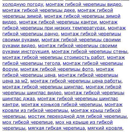
холодную погоду
,
монтаж гибкой черепицы видео
,
монтаж гибкой черепицы деке
,
монтаж гибкой
черепицы зимой
,
монтаж гибкой черепицы зимой
видео
,
монтаж гибкой черепицы кантри
,
монтаж
гибкой черепицы при низких температурах
,
монтаж
гибкой черепицы ранчо
,
монтаж гибкой черепицы
своими руками
,
монтаж гибкой черепицы своими
руками видео
,
монтаж гибкой черепицы своими
руками инструкция
,
монтаж гибкой черепицы стены
,
монтаж гибкой черепицы стоимость работ
,
монтаж
гибкой черепицы тегола
,
монтаж гибкой черепицы
форум
,
монтаж гибкой черепицы фото
,
монтаж
гибкой черепицы цена
,
монтаж гибкой черепицы
цена за м2
,
монтаж гибкой черепицы цена работы
,
монтаж гибкой черепицы шинглас
,
монтаж гибкой
черепицы шинглас видео
,
монтаж гибкой черепицы
шинглас джаз
,
монтаж гибкой черепицы шинглас
кантри
,
монтаж коньков гибкой черепицы
,
монтаж
кровли из гибкой черепицы
,
монтаж крыш гибкой
черепицы
,
мостик переходной для гибкой черепицы
,
мох гибкой черепице
,
мох на крыше из гибкой
черепицы
,
мягкая гибкая черепица
,
мягкий кровля
,