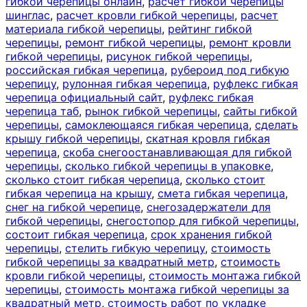
гибкой черепицы онлайн
,
расчет гибкой черепицы
шинглас
,
расчет кровли гибкой черепицы
,
расчет
материала гибкой черепицы
,
рейтинг гибкой
черепицы
,
ремонт гибкой черепицы
,
ремонт кровли
гибкой черепицы
,
рисунок гибкой черепицы
,
российская гибкая черепица
,
рубероид под гибкую
черепицу
,
рулонная гибкая черепица
,
руфлекс гибкая
черепица официальный сайт
,
руфлекс гибкая
черепица таб
,
рынок гибкой черепицы
,
сайты гибкой
черепицы
,
самоклеющаяся гибкая черепица
,
сделать
крышу гибкой черепицы
,
скатная кровля гибкая
черепица
,
скоба снегоостанавливающая для гибкой
черепицы
,
сколько гибкой черепицы в упаковке
,
сколько стоит гибкая черепица
,
сколько стоит
гибкая черепица на крышу
,
смета гибкая черепица
,
снег на гибкой черепице
,
снегозадержатели для
гибкой черепицы
,
снегостопор для гибкой черепицы
,
состоит гибкая черепица
,
срок хранения гибкой
черепицы
,
стелить гибкую черепицу
,
стоимость
гибкой черепицы за квадратный метр
,
стоимость
кровли гибкой черепицы
,
стоимость монтажа гибкой
черепицы
,
стоимость монтажа гибкой черепицы за
квадратный метр
,
стоимость работ по укладке