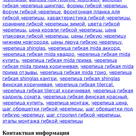
гибкая черепица шинглас
,
формы гибкой черепицы
,
форум гибкой черепице
,
фронтонная планка для
гибкой черепицы
,
характеристика гибкой черепицы
,
хранение гибкой черепицы зимой
,
цвета гибкой
черепицы
,
цена кровли гибкой черепицы
,
цена
упаковки гибкой черепицы
,
цены гибкую черепицу
нижнем новгороде
,
цены леруа гибкую черепицу
,
черепица shinglas
,
черепица гибкая mida аккорд
,
черепица гибкая mida квадро
,
черепица гибкая mida
купить
,
черепица гибкая mida прима
,
черепица
гибкая mida прима коричневая
,
черепица гибкая mida
прима отзывы
,
черепица гибкая mida трио
,
черепица
гибкая shinglas кантри
,
черепица гибкая shinglas
финская коричневая
,
черепица гибкая tilercat
,
черепица гибкая tilercat коричневая
,
черепица гибкая
кадриль соната
,
черепица гибкая финская красный
,
черепица купить
,
черепица монтаж
,
черепица цена
,
шаг обрешетки гибкой черепицы
,
шаг обрешетки под
гибкую черепицу
,
шаг стропил гибкой черепицы
,
этапы монтажа гибкой черепицы
Контактная информация