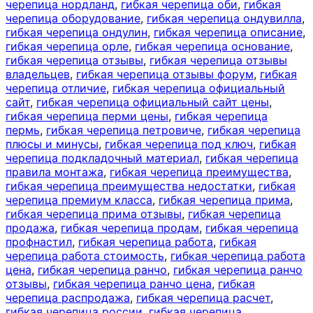
черепица нордланд
,
гибкая черепица оби
,
гибкая
черепица оборудование
,
гибкая черепица ондувилла
,
гибкая черепица ондулин
,
гибкая черепица описание
,
гибкая черепица орле
,
гибкая черепица основание
,
гибкая черепица отзывы
,
гибкая черепица отзывы
владельцев
,
гибкая черепица отзывы форум
,
гибкая
черепица отличие
,
гибкая черепица официальный
сайт
,
гибкая черепица официальный сайт цены
,
гибкая черепица перми цены
,
гибкая черепица
пермь
,
гибкая черепица петровиче
,
гибкая черепица
плюсы и минусы
,
гибкая черепица под ключ
,
гибкая
черепица подкладочный материал
,
гибкая черепица
правила монтажа
,
гибкая черепица преимущества
,
гибкая черепица преимущества недостатки
,
гибкая
черепица премиум класса
,
гибкая черепица прима
,
гибкая черепица прима отзывы
,
гибкая черепица
продажа
,
гибкая черепица продам
,
гибкая черепица
профнастил
,
гибкая черепица работа
,
гибкая
черепица работа стоимость
,
гибкая черепица работа
цена
,
гибкая черепица ранчо
,
гибкая черепица ранчо
отзывы
,
гибкая черепица ранчо цена
,
гибкая
черепица распродажа
,
гибкая черепица расчет
,
гибкая черепица россии
,
гибкая черепица