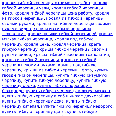
кровля гибкой черепицы стоимость работ
,
кровля
гибкой черепицы узлы
,
кровля гибкой черепицы
фото
,
кровля гибкой черепицы цена работу
,
кровля
из гибкой черепицы
,
кровля из гибкой черепицы
своими руками
,
кровля из гибкой черепицы своими
руками видео
,
кровля из гибкой черепицы
технология
,
кровля крыши гибкой черепицей
,
кровля
мягкая гибкая черепица
,
кровля под гибкую
черепицу
,
кровля цена
,
кровля черепица
,
крыть
гибкую черепицу
,
крыша гибкой черепицы своими
руками видео
,
крыша гибкой черепицы технология
,
крыша из гибкой черепицы
,
крыша из гибкой
черепицы своими руками
,
крыша под гибкую
черепицу
,
крыши из гибкой черепицы фото
,
купить
гвозди гибкой черепицы
,
купить гибкую битумную
черепицу
,
купить гибкую черепицу
,
купить гибкую
черепицу docke
,
купить гибкую черепицу в
белгороде
,
купить гибкую черепицу в леруа мерлен
,
купить гибкую черепицу в спб шинглас двухслойная
,
купить гибкую черепицу деке
,
купить гибкую
черепицу катепал
,
купить гибкую черепицу недорого
,
купить гибкую черепицу цены
,
купить гибкую