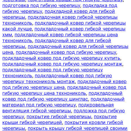
подготовка под гибкую черепицу
,
подкладка под
гибкую черепицу
,
подкладной ковер для гибкой
черепицы
,
подкладочная ковер гибкой черепицы
технониколь
,
подкладочный ковер гибкой черепицы
какой лучше
,
подкладочный ковер гибкой черепицы
хмм
,
подкладочный ковер гибкой черепицы цена
технониколь
,
подкладочный ковер для гибкой
черепицы
,
подкладочный ковер для гибкой черепицы
цена
,
подкладочный ковер под гибкую черепицу
,
подкладочный ковер под гибкую черепицу купить
,
подкладочный ковер под гибкую черепицу монтаж
,
подкладочный ковер под гибкую черепицу
технониколь
,
подкладочный ковер под гибкую
черепицу технониколь монтаж
,
подкладочный ковер
под гибкую черепицу цена
,
подкладочный ковер под
гибкую черепицу цена технониколь
,
подкладочный
ковер под гибкую черепицу шинглас
,
подкладочный
материал под гибкую черепицу
,
подкровельная
вентиляция гибкой черепицы
,
подложка под гибкую
черепицу
,
покрытие гибкой черепицы
,
покрытие
крыши гибкой черепицей
,
покрытия кровли гибкой
черепицы
,
покрыть крышу гибкой черепицей своими