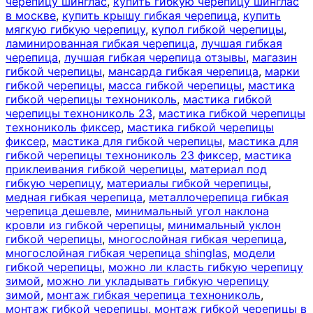
черепицу шинглас
,
купить гибкую черепицу шинглас
в москве
,
купить крышу гибкая черепица
,
купить
мягкую гибкую черепицу
,
купол гибкой черепицы
,
ламинированная гибкая черепица
,
лучшая гибкая
черепица
,
лучшая гибкая черепица отзывы
,
магазин
гибкой черепицы
,
мансарда гибкая черепица
,
марки
гибкой черепицы
,
масса гибкой черепицы
,
мастика
гибкой черепицы технониколь
,
мастика гибкой
черепицы технониколь 23
,
мастика гибкой черепицы
технониколь фиксер
,
мастика гибкой черепицы
фиксер
,
мастика для гибкой черепицы
,
мастика для
гибкой черепицы технониколь 23 фиксер
,
мастика
приклеивания гибкой черепицы
,
материал под
гибкую черепицу
,
материалы гибкой черепицы
,
медная гибкая черепица
,
металлочерепица гибкая
черепица дешевле
,
минимальный угол наклона
кровли из гибкой черепицы
,
минимальный уклон
гибкой черепицы
,
многослойная гибкая черепица
,
многослойная гибкая черепица shinglas
,
модели
гибкой черепицы
,
можно ли класть гибкую черепицу
зимой
,
можно ли укладывать гибкую черепицу
зимой
,
монтаж гибкая черепица технониколь
,
монтаж гибкой черепицы
,
монтаж гибкой черепицы в