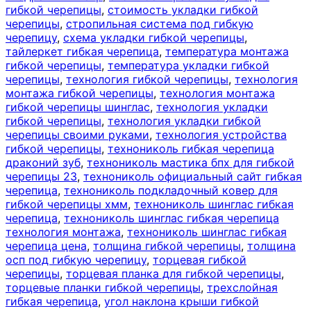
гибкой черепицы
,
стоимость укладки гибкой
черепицы
,
стропильная система под гибкую
черепицу
,
схема укладки гибкой черепицы
,
тайлеркет гибкая черепица
,
температура монтажа
гибкой черепицы
,
температура укладки гибкой
черепицы
,
технология гибкой черепицы
,
технология
монтажа гибкой черепицы
,
технология монтажа
гибкой черепицы шинглас
,
технология укладки
гибкой черепицы
,
технология укладки гибкой
черепицы своими руками
,
технология устройства
гибкой черепицы
,
технониколь гибкая черепица
драконий зуб
,
технониколь мастика бпх для гибкой
черепицы 23
,
технониколь официальный сайт гибкая
черепица
,
технониколь подкладочный ковер для
гибкой черепицы хмм
,
технониколь шинглас гибкая
черепица
,
технониколь шинглас гибкая черепица
технология монтажа
,
технониколь шинглас гибкая
черепица цена
,
толщина гибкой черепицы
,
толщина
осп под гибкую черепицу
,
торцевая гибкой
черепицы
,
торцевая планка для гибкой черепицы
,
торцевые планки гибкой черепицы
,
трехслойная
гибкая черепица
,
угол наклона крыши гибкой