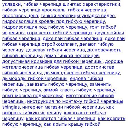
укладки
,
гибкая черепица шинглас характеристики
,
гибкая черепица ярославль
,
гибкая черепица
ярославль цена
,
гибкой черепицы укладка видео
,
гидроизоляция кровли под гибкую черепицу
,
гидроизоляция под гибкую черепицу
,
гонт гибкой
черепицы
,
горючесть гибкой черепицы
,
двухслойная
гибкая черепица
,
деке пай гибкая черепица
,
деке пай
гибкая черепица стройкомплект
,
делают гибкую
черепицу
,
дешевая гибкая черепица
,
долговечность
гибкой черепицы
,
дома гибкой черепицей
,
допустимая кривизна для гибкой черепицы
,
дороже
металлочерепица гибкая черепица
,
достоинства
гибкой черепицы
,
дымоход через гибкую черепицу
,
дымоходы гибкой черепицы
,
ендова гибкой
черепицы
,
заказать гибкую черепицу
,
заменить
гибкую черепицу
,
зимой класть гибкую черепицу
опыт москва подмосковье
,
изготовление гибкой
черепицы
,
инструкция по монтажу гибкой черепицы
shinglas
,
интернет магазин гибкой черепицы
,
как
выбрать гибкую черепицу
,
как класть гибкую
черепицу
,
как крепится гибкая черепица
,
как крепить
гибкую черепицу
,
как крыть крышу гибкой