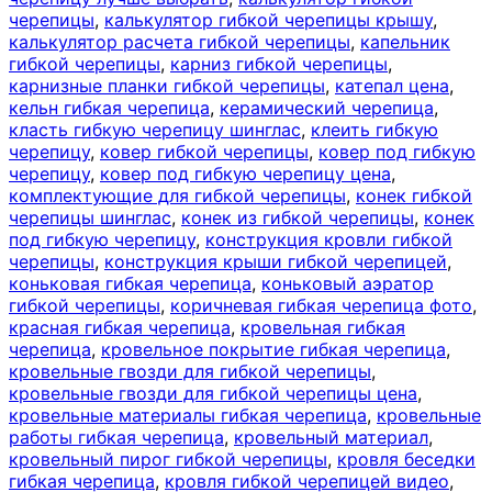
черепицы
,
калькулятор гибкой черепицы крышу
,
калькулятор расчета гибкой черепицы
,
капельник
гибкой черепицы
,
карниз гибкой черепицы
,
карнизные планки гибкой черепицы
,
катепал цена
,
кельн гибкая черепица
,
керамический черепица
,
класть гибкую черепицу шинглас
,
клеить гибкую
черепицу
,
ковер гибкой черепицы
,
ковер под гибкую
черепицу
,
ковер под гибкую черепицу цена
,
комплектующие для гибкой черепицы
,
конек гибкой
черепицы шинглас
,
конек из гибкой черепицы
,
конек
под гибкую черепицу
,
конструкция кровли гибкой
черепицы
,
конструкция крыши гибкой черепицей
,
коньковая гибкая черепица
,
коньковый аэратор
гибкой черепицы
,
коричневая гибкая черепица фото
,
красная гибкая черепица
,
кровельная гибкая
черепица
,
кровельное покрытие гибкая черепица
,
кровельные гвозди для гибкой черепицы
,
кровельные гвозди для гибкой черепицы цена
,
кровельные материалы гибкая черепица
,
кровельные
работы гибкая черепица
,
кровельный материал
,
кровельный пирог гибкой черепицы
,
кровля беседки
гибкая черепица
,
кровля гибкой черепицей видео
,