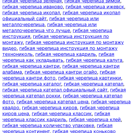
гибкая черепица зеленая
,
гибкая черепица зимой
,
гибкая черепица иваново
,
гибкая черепица ижевск
,
гибкая черепица икопал
,
гибкая черепица икопал
официальный сайт
,
гибкая черепица или
металлочерепица
,
гибкая черепица или
металлочерепица что лучше
,
гибкая черепица
инструкция
,
гибкая черепица инструкция по
монтажу
,
гибкая черепица инструкция по монтажу
видео
,
гибкая черепица инструкция по монтажу
технониколь
,
гибкая черепица кадриль
,
гибкая
черепица как укладывать
,
гибкая черепица калуга
,
гибкая черепица кантри
,
гибкая черепица кантри
алабама
,
гибкая черепица кантри огайо
,
гибкая
черепица кантри фото
,
гибкая черепица картинки
,
гибкая черепица каталог
,
гибкая черепица катепал
,
гибкая черепица катепал официальный сайт
,
гибкая
черепица катепал рокки
,
гибкая черепица катепал
фото
,
гибкая черепица катепал цена
,
гибкая черепица
квадро
,
гибкая черепица киров
,
гибкая черепица
киров цена
,
гибкая черепица классик
,
гибкая
черепица классик кадриль
,
гибкая черепица клей
,
гибкая черепица количество упаковке
,
гибкая
черепица континент
,
гибкая черепица коньково