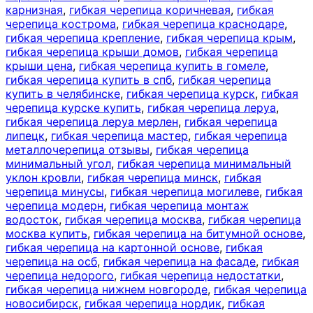
карнизная
,
гибкая черепица коричневая
,
гибкая
черепица кострома
,
гибкая черепица краснодаре
,
гибкая черепица крепление
,
гибкая черепица крым
,
гибкая черепица крыши домов
,
гибкая черепица
крыши цена
,
гибкая черепица купить в гомеле
,
гибкая черепица купить в спб
,
гибкая черепица
купить в челябинске
,
гибкая черепица курск
,
гибкая
черепица курске купить
,
гибкая черепица леруа
,
гибкая черепица леруа мерлен
,
гибкая черепица
липецк
,
гибкая черепица мастер
,
гибкая черепица
металлочерепица отзывы
,
гибкая черепица
минимальный угол
,
гибкая черепица минимальный
уклон кровли
,
гибкая черепица минск
,
гибкая
черепица минусы
,
гибкая черепица могилеве
,
гибкая
черепица модерн
,
гибкая черепица монтаж
водосток
,
гибкая черепица москва
,
гибкая черепица
москва купить
,
гибкая черепица на битумной основе
,
гибкая черепица на картонной основе
,
гибкая
черепица на осб
,
гибкая черепица на фасаде
,
гибкая
черепица недорого
,
гибкая черепица недостатки
,
гибкая черепица нижнем новгороде
,
гибкая черепица
новосибирск
,
гибкая черепица нордик
,
гибкая