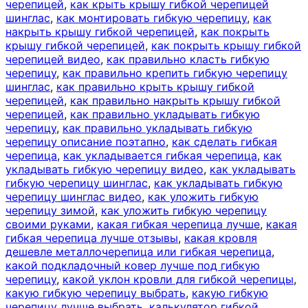
черепицей
,
как крыть крышу гибкой черепицей
шинглас
,
как монтировать гибкую черепицу
,
как
накрыть крышу гибкой черепицей
,
как покрыть
крышу гибкой черепицей
,
как покрыть крышу гибкой
черепицей видео
,
как правильно класть гибкую
черепицу
,
как правильно крепить гибкую черепицу
шинглас
,
как правильно крыть крышу гибкой
черепицей
,
как правильно накрыть крышу гибкой
черепицей
,
как правильно укладывать гибкую
черепицу
,
как правильно укладывать гибкую
черепицу описание поэтапно
,
как сделать гибкая
черепица
,
как укладывается гибкая черепица
,
как
укладывать гибкую черепицу видео
,
как укладывать
гибкую черепицу шинглас
,
как укладывать гибкую
черепицу шинглас видео
,
как уложить гибкую
черепицу зимой
,
как уложить гибкую черепицу
своими руками
,
какая гибкая черепица лучше
,
какая
гибкая черепица лучше отзывы
,
какая кровля
дешевле металлочерепица или гибкая черепица
,
какой подкладочный ковер лучше под гибкую
черепицу
,
какой уклон кровли для гибкой черепицы
,
какую гибкую черепицу выбрать
,
какую гибкую
черепицу лучше выбрать
,
калькулятор гибкой