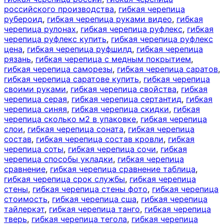
российского производства
,
гибкая черепица
рубероид
,
гибкая черепица руками видео
,
гибкая
черепица рулонах
,
гибкая черепица руфлекс
,
гибкая
черепица руфлекс купить
,
гибкая черепица руфлекс
цена
,
гибкая черепица руфшилд
,
гибкая черепица
рязань
,
гибкая черепица с медным покрытием
,
гибкая черепица саморезы
,
гибкая черепица саратов
,
гибкая черепица саратове купить
,
гибкая черепица
своими руками
,
гибкая черепица свойства
,
гибкая
черепица серая
,
гибкая черепица сертантид
,
гибкая
черепица синяя
,
гибкая черепица скидки
,
гибкая
черепица сколько м2 в упаковке
,
гибкая черепица
слои
,
гибкая черепица соната
,
гибкая черепица
состав
,
гибкая черепица состав кровли
,
гибкая
черепица соты
,
гибкая черепица сочи
,
гибкая
черепица способы укладки
,
гибкая черепица
сравнение
,
гибкая черепица сравнение таблица
,
гибкая черепица срок службы
,
гибкая черепица
стены
,
гибкая черепица стены фото
,
гибкая черепица
стоимость
,
гибкая черепица сша
,
гибкая черепица
тайлеркэт
,
гибкая черепица танго
,
гибкая черепица
тверь
,
гибкая черепица тегола
,
гибкая черепица