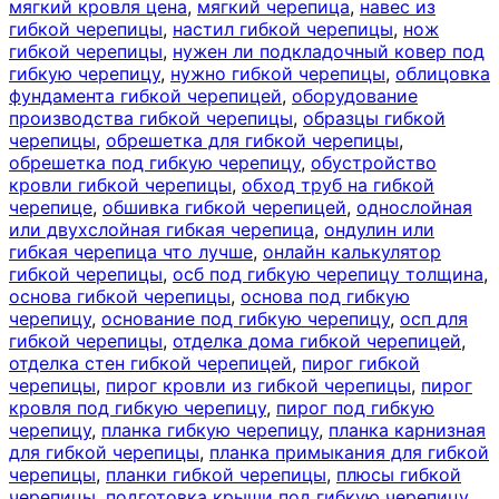
мягкий кровля цена
,
мягкий черепица
,
навес из
гибкой черепицы
,
настил гибкой черепицы
,
нож
гибкой черепицы
,
нужен ли подкладочный ковер под
гибкую черепицу
,
нужно гибкой черепицы
,
облицовка
фундамента гибкой черепицей
,
оборудование
производства гибкой черепицы
,
образцы гибкой
черепицы
,
обрешетка для гибкой черепицы
,
обрешетка под гибкую черепицу
,
обустройство
кровли гибкой черепицы
,
обход труб на гибкой
черепице
,
обшивка гибкой черепицей
,
однослойная
или двухслойная гибкая черепица
,
ондулин или
гибкая черепица что лучше
,
онлайн калькулятор
гибкой черепицы
,
осб под гибкую черепицу толщина
,
основа гибкой черепицы
,
основа под гибкую
черепицу
,
основание под гибкую черепицу
,
осп для
гибкой черепицы
,
отделка дома гибкой черепицей
,
отделка стен гибкой черепицей
,
пирог гибкой
черепицы
,
пирог кровли из гибкой черепицы
,
пирог
кровля под гибкую черепицу
,
пирог под гибкую
черепицу
,
планка гибкую черепицу
,
планка карнизная
для гибкой черепицы
,
планка примыкания для гибкой
черепицы
,
планки гибкой черепицы
,
плюсы гибкой
черепицы
,
подготовка крыши под гибкую черепицу
,