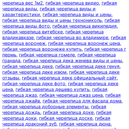
черепица вес 1м2
,
гибкая черепица видео
,
гибкая
черепица виды
,
гибкая черепица виды и
характеристики
,
гибкая черепица виды и цены
,
гибкая черепица виды и цены технониколь
,
гибкая
черепица виды фото
,
гибкая черепица википедия
,
гибкая черепица витебске
,
гибкая черепица
владикавказе
,
гибкая черепица во владимире
,
гибкая
черепица воронеж
,
гибкая черепица воронеж цена
,
гибкая черепица воронеже купить
,
гибкая черепица г
пермь
,
гибкая черепица гомеле
,
гибкая черепица
гранада
,
гибкая черепица дека женева виды и цены
,
гибкая черепица деке
,
гибкая черепица деке генуя
,
гибкая черепица деке изюм
,
гибкая черепица деке
отзывы
,
гибкая черепица деке официальный сайт
,
гибкая черепица деке фото
,
гибкая черепица деке
цена
,
гибкая черепица дешево купить
,
гибкая
черепица джаз
,
гибкая черепица джаз цена
,
гибкая
черепица джайв
,
гибкая черепица для фасада дома
,
гибкая черепица доборные элементы
,
гибкая
черепица дождь
,
гибкая черепица доке
,
гибкая
черепица доки
,
гибкая черепица доске
,
гибкая
черепица драконий зуб
,
гибкая черепица дюна
,