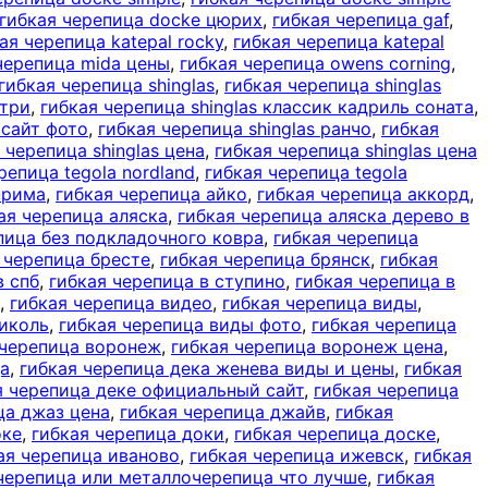
гибкая черепица docke цюрих
,
гибкая черепица gaf
,
ая черепица katepal rocky
,
гибкая черепица katepal
черепица mida цены
,
гибкая черепица owens corning
,
гибкая черепица shinglas
,
гибкая черепица shinglas
нтри
,
гибкая черепица shinglas классик кадриль соната
,
 сайт фото
,
гибкая черепица shinglas ранчо
,
гибкая
 черепица shinglas цена
,
гибкая черепица shinglas цена
репица tegola nordland
,
гибкая черепица tegola
 прима
,
гибкая черепица айко
,
гибкая черепица аккорд
,
ая черепица аляска
,
гибкая черепица аляска дерево в
пица без подкладочного ковра
,
гибкая черепица
 черепица бресте
,
гибкая черепица брянск
,
гибкая
в спб
,
гибкая черепица в ступино
,
гибкая черепица в
,
гибкая черепица видео
,
гибкая черепица виды
,
николь
,
гибкая черепица виды фото
,
гибкая черепица
 черепица воронеж
,
гибкая черепица воронеж цена
,
да
,
гибкая черепица дека женева виды и цены
,
гибкая
я черепица деке официальный сайт
,
гибкая черепица
ца джаз цена
,
гибкая черепица джайв
,
гибкая
оке
,
гибкая черепица доки
,
гибкая черепица доске
,
ая черепица иваново
,
гибкая черепица ижевск
,
гибкая
черепица или металлочерепица что лучше
,
гибкая