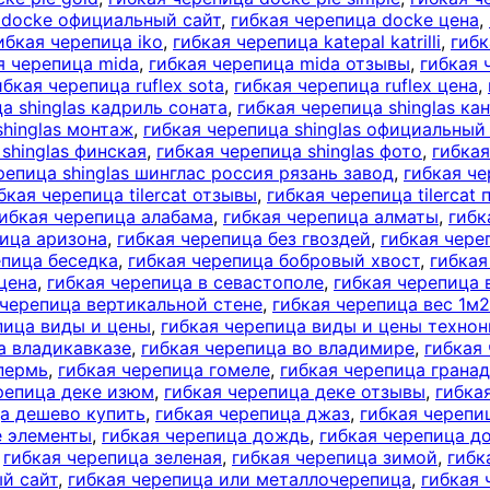
 docke официальный сайт
,
гибкая черепица docke цена
,
ибкая черепица iko
,
гибкая черепица katepal katrilli
,
гибк
я черепица mida
,
гибкая черепица mida отзывы
,
гибкая 
ибкая черепица ruflex sota
,
гибкая черепица ruflex цена
,
а shinglas кадриль соната
,
гибкая черепица shinglas ка
shinglas монтаж
,
гибкая черепица shinglas официальный
shinglas финская
,
гибкая черепица shinglas фото
,
гибкая
репица shinglas шинглас россия рязань завод
,
гибкая че
бкая черепица tilercat отзывы
,
гибкая черепица tilercat
ибкая черепица алабама
,
гибкая черепица алматы
,
гибк
пица аризона
,
гибкая черепица без гвоздей
,
гибкая чере
епица беседка
,
гибкая черепица бобровый хвост
,
гибкая
цена
,
гибкая черепица в севастополе
,
гибкая черепица 
 черепица вертикальной стене
,
гибкая черепица вес 1м2
пица виды и цены
,
гибкая черепица виды и цены техно
а владикавказе
,
гибкая черепица во владимире
,
гибкая
 пермь
,
гибкая черепица гомеле
,
гибкая черепица грана
репица деке изюм
,
гибкая черепица деке отзывы
,
гибка
ца дешево купить
,
гибкая черепица джаз
,
гибкая черепи
е элементы
,
гибкая черепица дождь
,
гибкая черепица д
,
гибкая черепица зеленая
,
гибкая черепица зимой
,
гибк
й сайт
,
гибкая черепица или металлочерепица
,
гибкая 