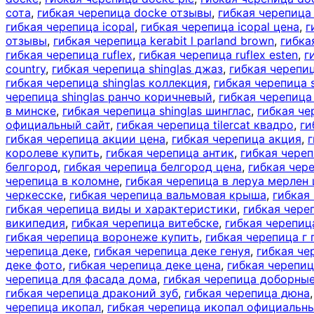
сота
,
гибкая черепица docke отзывы
,
гибкая черепица
гибкая черепица icopal
,
гибкая черепица icopal цена
,
г
отзывы
,
гибкая черепица kerabit l parland brown
,
гибка
гибкая черепица ruflex
,
гибкая черепица ruflex esten
,
г
country
,
гибкая черепица shinglas джаз
,
гибкая черепиц
гибкая черепица shinglas коллекция
,
гибкая черепица 
черепица shinglas ранчо коричневый
,
гибкая черепица 
в минске
,
гибкая черепица shinglas шинглас
,
гибкая че
официальный сайт
,
гибкая черепица tilercat квадро
,
ги
гибкая черепица акции цена
,
гибкая черепица акция
,
г
королеве купить
,
гибкая черепица антик
,
гибкая чере
белгород
,
гибкая черепица белгород цена
,
гибкая чер
черепица в коломне
,
гибкая черепица в леруа мерлен 
черкесске
,
гибкая черепица вальмовая крыша
,
гибкая
гибкая черепица виды и характеристики
,
гибкая чере
википедия
,
гибкая черепица витебске
,
гибкая черепиц
гибкая черепица воронеже купить
,
гибкая черепица г
черепица деке
,
гибкая черепица деке генуя
,
гибкая че
деке фото
,
гибкая черепица деке цена
,
гибкая черепи
черепица для фасада дома
,
гибкая черепица доборны
гибкая черепица драконий зуб
,
гибкая черепица дюна
черепица икопал
,
гибкая черепица икопал официальны