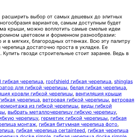
и расширить выбор от самых дешевых до элитных
многообразия вариантов, самым доступным будет
рма крыши, можно воплотить самые смелые идеи
 огромном цветовом и форменном разнообразии:
и в мягких, благородных оттенках. Всю эту палитру
 черепица достаточно проста в укладке. Ее
. Купить гвозди строительные стоит заранее. Ведь в
d гибкая черепица
,
roofshield гибкая черепица
,
shinglas
ратор для гибкой черепицы
,
белая гибкая черепица
,
яция кровли гибкой черепицы
,
вентиляция крыши
гибкая черепица
,
ветровая гибкой черепицы
,
ветровая
еомонтажа из гибкой черепицы
,
виды гибкой
цы
,
выбрать металлочерепицу гибкую черепицу
,
гибкую черепицу
,
герметик гибкой черепицы
,
гибкая
ерепица монтаж
,
гибкая битумная черепица фото
,
епица
,
гибкая черепица certainteed
,
гибкая черепица
ерепица docke simple
,
гибкая черепица docke simple