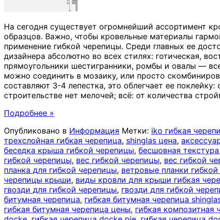
На сегодня существует огромнейший ассортимент кр
образцов. Важно, чтобы кровельные материалы гармо
применение гибкой черепицы. Среди главных ее дост
дизайнера абсолютно во всех стилях: готическая, во
прямоугольники шестигранники, ромбы и овалы — все 
можно соединить в мозаику, или просто скомбинирова
составляют 3-4 лепестка, это облегчает ее поклейку: 
строительстве нет мелочей; всё: от количества стро
Подробнее »
Опубликовано в
Информация
Метки:
iko гибкая череп
трехслойная гибкая черепица
,
shinglas цена
,
аксессуа
беседка крыша гибкой черепицы
,
бесшовная текстура
гибкой черепицы
,
вес гибкой черепицы
,
вес гибкой че
планка для гибкой черепицы
,
ветровые планки гибкой
черепицы крыши
,
виды кровли для крыши гибкая чер
гвозди для гибкой черепицы
,
гвозди для гибкой чере
битумная черепица
,
гибкая битумная черепица shingla
гибкая битумная черепица цены
,
гибкая композитная 
docke
,
гибкая черепица docke pie
,
гибкая черепица doc