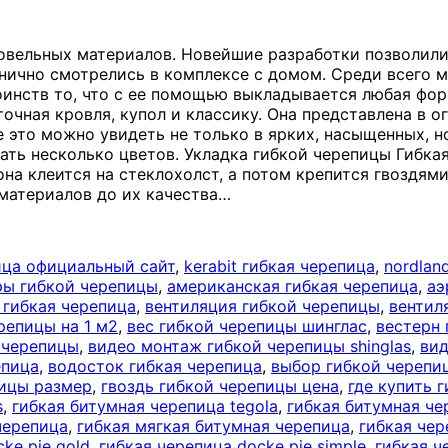
овельных материалов. Новейшие разработки позволил
нично смотрелись в комплексе с домом. Среди всего 
оинств то, что с ее помощью выкладывается любая фо
сточная кровля, купол и классику. Она представлена в
это можно увидеть не только в ярких, насыщенных, но 
ть несколько цветов. Укладка гибкой черепицы Гибкая
она клеится на стеклохолст, а потом крепится гвоздями
йматериалов до их качества
…
ица официальный сайт
,
kerabit гибкая черепица
,
nordlan
ры гибкой черепицы
,
американская гибкая черепица
,
аэ
 гибкая черепица
,
вентиляция гибкой черепицы
,
вентил
репицы на 1 м2
,
вес гибкой черепицы шинглас
,
вестерн 
 черепицы
,
видео монтаж гибкой черепицы shinglas
,
вид
епица
,
водосток гибкая черепица
,
выбор гибкой черепи
пицы размер
,
гвоздь гибкой черепицы цена
,
где купить 
s
,
гибкая битумная черепица tegola
,
гибкая битумная ч
черепица
,
гибкая мягкая битумная черепица
,
гибкая чер
ke pie gold
,
гибкая черепица docke pie simple
,
гибкая ч