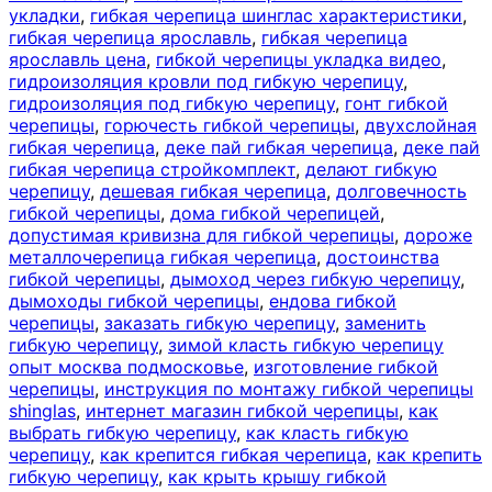
укладки
,
гибкая черепица шинглас характеристики
,
гибкая черепица ярославль
,
гибкая черепица
ярославль цена
,
гибкой черепицы укладка видео
,
гидроизоляция кровли под гибкую черепицу
,
гидроизоляция под гибкую черепицу
,
гонт гибкой
черепицы
,
горючесть гибкой черепицы
,
двухслойная
гибкая черепица
,
деке пай гибкая черепица
,
деке пай
гибкая черепица стройкомплект
,
делают гибкую
черепицу
,
дешевая гибкая черепица
,
долговечность
гибкой черепицы
,
дома гибкой черепицей
,
допустимая кривизна для гибкой черепицы
,
дороже
металлочерепица гибкая черепица
,
достоинства
гибкой черепицы
,
дымоход через гибкую черепицу
,
дымоходы гибкой черепицы
,
ендова гибкой
черепицы
,
заказать гибкую черепицу
,
заменить
гибкую черепицу
,
зимой класть гибкую черепицу
опыт москва подмосковье
,
изготовление гибкой
черепицы
,
инструкция по монтажу гибкой черепицы
shinglas
,
интернет магазин гибкой черепицы
,
как
выбрать гибкую черепицу
,
как класть гибкую
черепицу
,
как крепится гибкая черепица
,
как крепить
гибкую черепицу
,
как крыть крышу гибкой