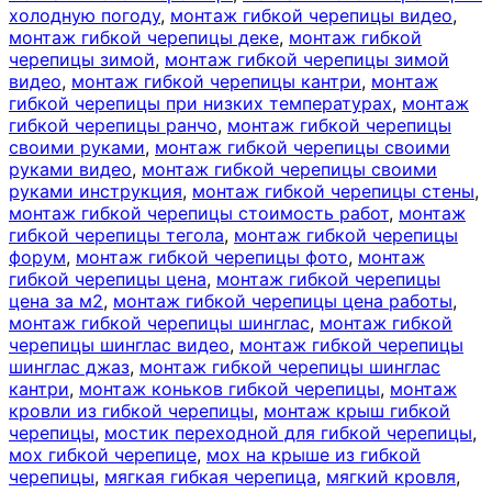
холодную погоду
,
монтаж гибкой черепицы видео
,
монтаж гибкой черепицы деке
,
монтаж гибкой
черепицы зимой
,
монтаж гибкой черепицы зимой
видео
,
монтаж гибкой черепицы кантри
,
монтаж
гибкой черепицы при низких температурах
,
монтаж
гибкой черепицы ранчо
,
монтаж гибкой черепицы
своими руками
,
монтаж гибкой черепицы своими
руками видео
,
монтаж гибкой черепицы своими
руками инструкция
,
монтаж гибкой черепицы стены
,
монтаж гибкой черепицы стоимость работ
,
монтаж
гибкой черепицы тегола
,
монтаж гибкой черепицы
форум
,
монтаж гибкой черепицы фото
,
монтаж
гибкой черепицы цена
,
монтаж гибкой черепицы
цена за м2
,
монтаж гибкой черепицы цена работы
,
монтаж гибкой черепицы шинглас
,
монтаж гибкой
черепицы шинглас видео
,
монтаж гибкой черепицы
шинглас джаз
,
монтаж гибкой черепицы шинглас
кантри
,
монтаж коньков гибкой черепицы
,
монтаж
кровли из гибкой черепицы
,
монтаж крыш гибкой
черепицы
,
мостик переходной для гибкой черепицы
,
мох гибкой черепице
,
мох на крыше из гибкой
черепицы
,
мягкая гибкая черепица
,
мягкий кровля
,