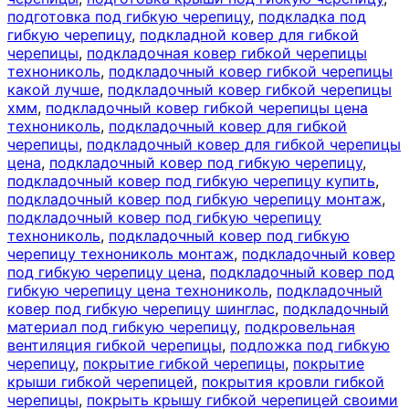
подготовка под гибкую черепицу
,
подкладка под
гибкую черепицу
,
подкладной ковер для гибкой
черепицы
,
подкладочная ковер гибкой черепицы
технониколь
,
подкладочный ковер гибкой черепицы
какой лучше
,
подкладочный ковер гибкой черепицы
хмм
,
подкладочный ковер гибкой черепицы цена
технониколь
,
подкладочный ковер для гибкой
черепицы
,
подкладочный ковер для гибкой черепицы
цена
,
подкладочный ковер под гибкую черепицу
,
подкладочный ковер под гибкую черепицу купить
,
подкладочный ковер под гибкую черепицу монтаж
,
подкладочный ковер под гибкую черепицу
технониколь
,
подкладочный ковер под гибкую
черепицу технониколь монтаж
,
подкладочный ковер
под гибкую черепицу цена
,
подкладочный ковер под
гибкую черепицу цена технониколь
,
подкладочный
ковер под гибкую черепицу шинглас
,
подкладочный
материал под гибкую черепицу
,
подкровельная
вентиляция гибкой черепицы
,
подложка под гибкую
черепицу
,
покрытие гибкой черепицы
,
покрытие
крыши гибкой черепицей
,
покрытия кровли гибкой
черепицы
,
покрыть крышу гибкой черепицей своими