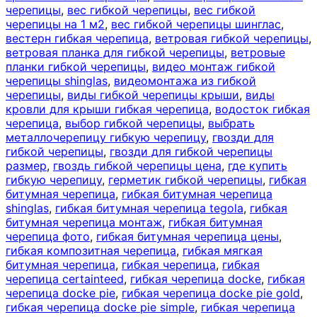
черепицы
,
вес гибкой черепицы
,
вес гибкой
черепицы на 1 м2
,
вес гибкой черепицы шинглас
,
вестерн гибкая черепица
,
ветровая гибкой черепицы
,
ветровая планка для гибкой черепицы
,
ветровые
планки гибкой черепицы
,
видео монтаж гибкой
черепицы shinglas
,
видеомонтажа из гибкой
черепицы
,
виды гибкой черепицы крыши
,
виды
кровли для крыши гибкая черепица
,
водосток гибкая
черепица
,
выбор гибкой черепицы
,
выбрать
металлочерепицу гибкую черепицу
,
гвозди для
гибкой черепицы
,
гвозди для гибкой черепицы
размер
,
гвоздь гибкой черепицы цена
,
где купить
гибкую черепицу
,
герметик гибкой черепицы
,
гибкая
битумная черепица
,
гибкая битумная черепица
shinglas
,
гибкая битумная черепица tegola
,
гибкая
битумная черепица монтаж
,
гибкая битумная
черепица фото
,
гибкая битумная черепица цены
,
гибкая композитная черепица
,
гибкая мягкая
битумная черепица
,
гибкая черепица
,
гибкая
черепица certainteed
,
гибкая черепица docke
,
гибкая
черепица docke pie
,
гибкая черепица docke pie gold
,
гибкая черепица docke pie simple
,
гибкая черепица