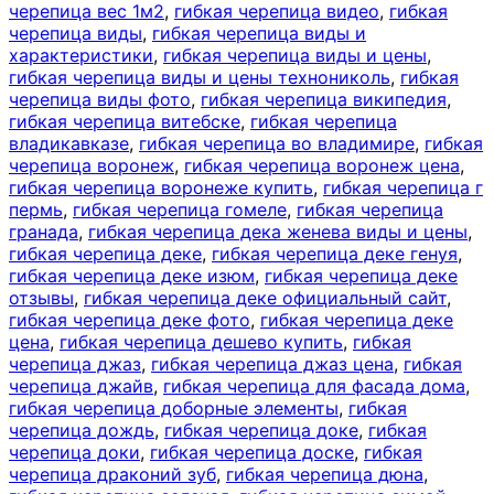
черепица вес 1м2
,
гибкая черепица видео
,
гибкая
черепица виды
,
гибкая черепица виды и
характеристики
,
гибкая черепица виды и цены
,
гибкая черепица виды и цены технониколь
,
гибкая
черепица виды фото
,
гибкая черепица википедия
,
гибкая черепица витебске
,
гибкая черепица
владикавказе
,
гибкая черепица во владимире
,
гибкая
черепица воронеж
,
гибкая черепица воронеж цена
,
гибкая черепица воронеже купить
,
гибкая черепица г
пермь
,
гибкая черепица гомеле
,
гибкая черепица
гранада
,
гибкая черепица дека женева виды и цены
,
гибкая черепица деке
,
гибкая черепица деке генуя
,
гибкая черепица деке изюм
,
гибкая черепица деке
отзывы
,
гибкая черепица деке официальный сайт
,
гибкая черепица деке фото
,
гибкая черепица деке
цена
,
гибкая черепица дешево купить
,
гибкая
черепица джаз
,
гибкая черепица джаз цена
,
гибкая
черепица джайв
,
гибкая черепица для фасада дома
,
гибкая черепица доборные элементы
,
гибкая
черепица дождь
,
гибкая черепица доке
,
гибкая
черепица доки
,
гибкая черепица доске
,
гибкая
черепица драконий зуб
,
гибкая черепица дюна
,