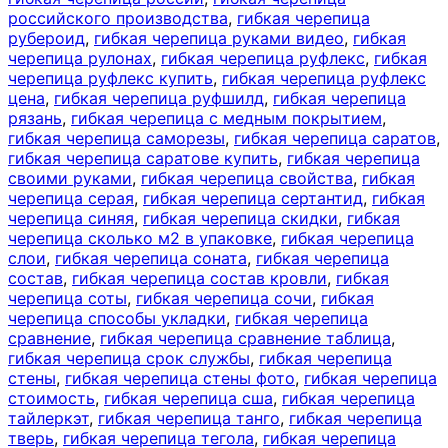
российского производства
,
гибкая черепица
рубероид
,
гибкая черепица руками видео
,
гибкая
черепица рулонах
,
гибкая черепица руфлекс
,
гибкая
черепица руфлекс купить
,
гибкая черепица руфлекс
цена
,
гибкая черепица руфшилд
,
гибкая черепица
рязань
,
гибкая черепица с медным покрытием
,
гибкая черепица саморезы
,
гибкая черепица саратов
,
гибкая черепица саратове купить
,
гибкая черепица
своими руками
,
гибкая черепица свойства
,
гибкая
черепица серая
,
гибкая черепица сертантид
,
гибкая
черепица синяя
,
гибкая черепица скидки
,
гибкая
черепица сколько м2 в упаковке
,
гибкая черепица
слои
,
гибкая черепица соната
,
гибкая черепица
состав
,
гибкая черепица состав кровли
,
гибкая
черепица соты
,
гибкая черепица сочи
,
гибкая
черепица способы укладки
,
гибкая черепица
сравнение
,
гибкая черепица сравнение таблица
,
гибкая черепица срок службы
,
гибкая черепица
стены
,
гибкая черепица стены фото
,
гибкая черепица
стоимость
,
гибкая черепица сша
,
гибкая черепица
тайлеркэт
,
гибкая черепица танго
,
гибкая черепица
тверь
,
гибкая черепица тегола
,
гибкая черепица