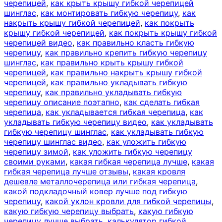
черепицей
,
как крыть крышу гибкой черепицей
шинглас
,
как монтировать гибкую черепицу
,
как
накрыть крышу гибкой черепицей
,
как покрыть
крышу гибкой черепицей
,
как покрыть крышу гибкой
черепицей видео
,
как правильно класть гибкую
черепицу
,
как правильно крепить гибкую черепицу
шинглас
,
как правильно крыть крышу гибкой
черепицей
,
как правильно накрыть крышу гибкой
черепицей
,
как правильно укладывать гибкую
черепицу
,
как правильно укладывать гибкую
черепицу описание поэтапно
,
как сделать гибкая
черепица
,
как укладывается гибкая черепица
,
как
укладывать гибкую черепицу видео
,
как укладывать
гибкую черепицу шинглас
,
как укладывать гибкую
черепицу шинглас видео
,
как уложить гибкую
черепицу зимой
,
как уложить гибкую черепицу
своими руками
,
какая гибкая черепица лучше
,
какая
гибкая черепица лучше отзывы
,
какая кровля
дешевле металлочерепица или гибкая черепица
,
какой подкладочный ковер лучше под гибкую
черепицу
,
какой уклон кровли для гибкой черепицы
,
какую гибкую черепицу выбрать
,
какую гибкую
черепицу лучше выбрать
,
калькулятор гибкой