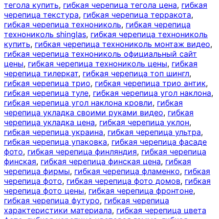
тегола купить
,
гибкая черепица тегола цена
,
гибкая
черепица текстура
,
гибкая черепица терракота
,
гибкая черепица технониколь
,
гибкая черепица
технониколь shinglas
,
гибкая черепица технониколь
купить
,
гибкая черепица технониколь монтаж видео
,
гибкая черепица технониколь официальный сайт
цены
,
гибкая черепица технониколь цены
,
гибкая
черепица тилеркат
,
гибкая черепица топ шингл
,
гибкая черепица трио
,
гибкая черепица трио антик
,
гибкая черепица туле
,
гибкая черепица угол наклона
,
гибкая черепица угол наклона кровли
,
гибкая
черепица укладка своими руками видео
,
гибкая
черепица укладка цена
,
гибкая черепица уклон
,
гибкая черепица украина
,
гибкая черепица ультра
,
гибкая черепица упаковка
,
гибкая черепица фасаде
фото
,
гибкая черепица финляндия
,
гибкая черепица
финская
,
гибкая черепица финская цена
,
гибкая
черепица фирмы
,
гибкая черепица фламенко
,
гибкая
черепица фото
,
гибкая черепица фото домов
,
гибкая
черепица фото цены
,
гибкая черепица фронтоне
,
гибкая черепица футуро
,
гибкая черепица
характеристики материала
,
гибкая черепица цвета