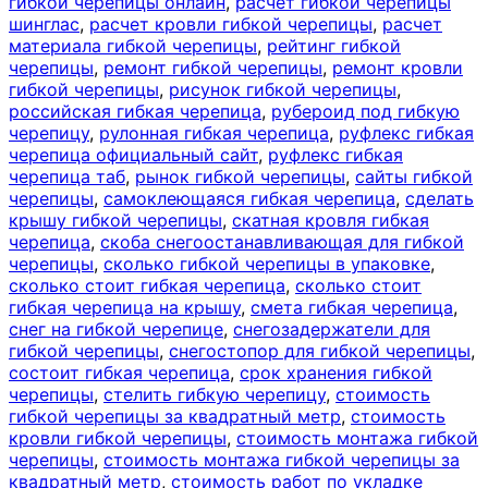
гибкой черепицы онлайн
,
расчет гибкой черепицы
шинглас
,
расчет кровли гибкой черепицы
,
расчет
материала гибкой черепицы
,
рейтинг гибкой
черепицы
,
ремонт гибкой черепицы
,
ремонт кровли
гибкой черепицы
,
рисунок гибкой черепицы
,
российская гибкая черепица
,
рубероид под гибкую
черепицу
,
рулонная гибкая черепица
,
руфлекс гибкая
черепица официальный сайт
,
руфлекс гибкая
черепица таб
,
рынок гибкой черепицы
,
сайты гибкой
черепицы
,
самоклеющаяся гибкая черепица
,
сделать
крышу гибкой черепицы
,
скатная кровля гибкая
черепица
,
скоба снегоостанавливающая для гибкой
черепицы
,
сколько гибкой черепицы в упаковке
,
сколько стоит гибкая черепица
,
сколько стоит
гибкая черепица на крышу
,
смета гибкая черепица
,
снег на гибкой черепице
,
снегозадержатели для
гибкой черепицы
,
снегостопор для гибкой черепицы
,
состоит гибкая черепица
,
срок хранения гибкой
черепицы
,
стелить гибкую черепицу
,
стоимость
гибкой черепицы за квадратный метр
,
стоимость
кровли гибкой черепицы
,
стоимость монтажа гибкой
черепицы
,
стоимость монтажа гибкой черепицы за
квадратный метр
,
стоимость работ по укладке