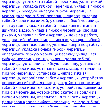
черепицы
,
угол ската гибкой черепицы
,
узлы гибкой
черепицы
,
укладка гибкой черепицы
,
укладка гибкой
черепицы беседку
,
укладка гибкой черепицы в
мороз
,
укладка гибкой черепицы ендову
,
укладка
гибкой черепицы зимой
,
укладка гибкой черепицы
инструкция
,
укладка гибкой черепицы континент
шинглас видео
,
укладка гибкой черепицы своими
руками
,
укладка гибкой черепицы цена за работу
,
укладка гибкой черепицы шинглас
,
укладка гибкой
черепицы шинглас видео
,
укладка ковра под гибкую
черепицу
,
укладка конька гибкой черепицы
,
укладывать гибкую черепицу беседку
,
укладывать
гибкую черепицу крышу
,
уклон кровли гибкой
черепицы
,
установить гибкую черепицу
,
установка
гибкой черепицы
,
установка снегозадержателей на
гибкую черепицу
,
установка шинглас гибкая
черепица
,
устройство гибкой черепицы
,
устройство
кровли из гибкой черепицы
,
устройство кровли из
гибкой черепицы технология
,
устройство крыши из
гибкой черепицы
,
устройство скатной кровли из
гибкой черепицы
,
утеплитель для гибкой черепицы
,
фальцевая кровля гибкая черепица
,
фанера гибкой
черепицы
,
фанера под гибкую черепицу
,
финская