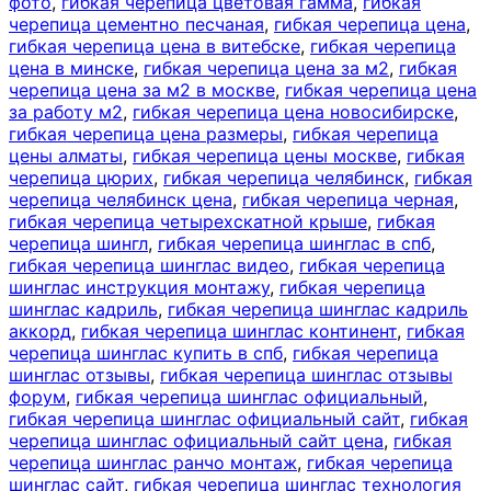
фото
,
гибкая черепица цветовая гамма
,
гибкая
черепица цементно песчаная
,
гибкая черепица цена
,
гибкая черепица цена в витебске
,
гибкая черепица
цена в минске
,
гибкая черепица цена за м2
,
гибкая
черепица цена за м2 в москве
,
гибкая черепица цена
за работу м2
,
гибкая черепица цена новосибирске
,
гибкая черепица цена размеры
,
гибкая черепица
цены алматы
,
гибкая черепица цены москве
,
гибкая
черепица цюрих
,
гибкая черепица челябинск
,
гибкая
черепица челябинск цена
,
гибкая черепица черная
,
гибкая черепица четырехскатной крыше
,
гибкая
черепица шингл
,
гибкая черепица шинглас в спб
,
гибкая черепица шинглас видео
,
гибкая черепица
шинглас инструкция монтажу
,
гибкая черепица
шинглас кадриль
,
гибкая черепица шинглас кадриль
аккорд
,
гибкая черепица шинглас континент
,
гибкая
черепица шинглас купить в спб
,
гибкая черепица
шинглас отзывы
,
гибкая черепица шинглас отзывы
форум
,
гибкая черепица шинглас официальный
,
гибкая черепица шинглас официальный сайт
,
гибкая
черепица шинглас официальный сайт цена
,
гибкая
черепица шинглас ранчо монтаж
,
гибкая черепица
шинглас сайт
,
гибкая черепица шинглас технология