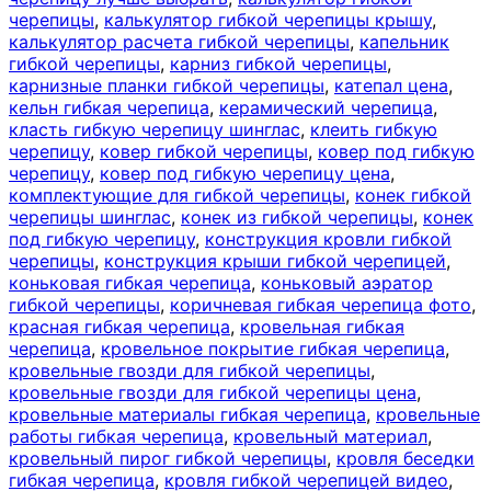
черепицы
,
калькулятор гибкой черепицы крышу
,
калькулятор расчета гибкой черепицы
,
капельник
гибкой черепицы
,
карниз гибкой черепицы
,
карнизные планки гибкой черепицы
,
катепал цена
,
кельн гибкая черепица
,
керамический черепица
,
класть гибкую черепицу шинглас
,
клеить гибкую
черепицу
,
ковер гибкой черепицы
,
ковер под гибкую
черепицу
,
ковер под гибкую черепицу цена
,
комплектующие для гибкой черепицы
,
конек гибкой
черепицы шинглас
,
конек из гибкой черепицы
,
конек
под гибкую черепицу
,
конструкция кровли гибкой
черепицы
,
конструкция крыши гибкой черепицей
,
коньковая гибкая черепица
,
коньковый аэратор
гибкой черепицы
,
коричневая гибкая черепица фото
,
красная гибкая черепица
,
кровельная гибкая
черепица
,
кровельное покрытие гибкая черепица
,
кровельные гвозди для гибкой черепицы
,
кровельные гвозди для гибкой черепицы цена
,
кровельные материалы гибкая черепица
,
кровельные
работы гибкая черепица
,
кровельный материал
,
кровельный пирог гибкой черепицы
,
кровля беседки
гибкая черепица
,
кровля гибкой черепицей видео
,