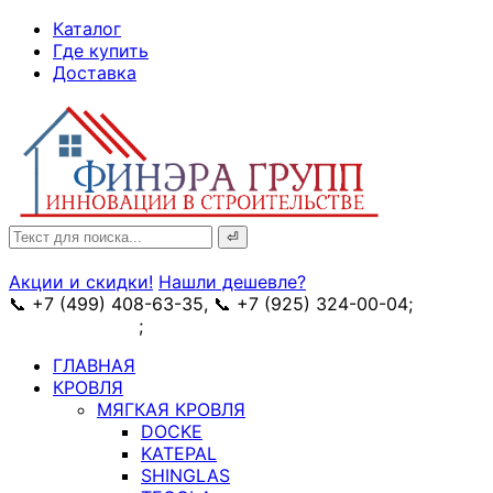
↓
Каталог
Skip
Где купить
to
Доставка
Main
Content
Search
for:
Акции и скидки!
Нашли дешевле?
📞 +7 (499) 408-63-35, 📞 +7 (925) 324-00-04;
➥
схема проезда
;
✉ e-mail: info@fin-era.ru
ГЛАВНАЯ
КРОВЛЯ
МЯГКАЯ КРОВЛЯ
DOCKE
KATEPAL
SHINGLAS