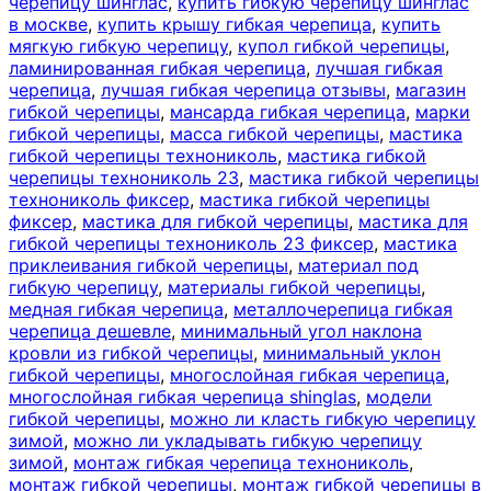
черепицу шинглас
,
купить гибкую черепицу шинглас
в москве
,
купить крышу гибкая черепица
,
купить
мягкую гибкую черепицу
,
купол гибкой черепицы
,
ламинированная гибкая черепица
,
лучшая гибкая
черепица
,
лучшая гибкая черепица отзывы
,
магазин
гибкой черепицы
,
мансарда гибкая черепица
,
марки
гибкой черепицы
,
масса гибкой черепицы
,
мастика
гибкой черепицы технониколь
,
мастика гибкой
черепицы технониколь 23
,
мастика гибкой черепицы
технониколь фиксер
,
мастика гибкой черепицы
фиксер
,
мастика для гибкой черепицы
,
мастика для
гибкой черепицы технониколь 23 фиксер
,
мастика
приклеивания гибкой черепицы
,
материал под
гибкую черепицу
,
материалы гибкой черепицы
,
медная гибкая черепица
,
металлочерепица гибкая
черепица дешевле
,
минимальный угол наклона
кровли из гибкой черепицы
,
минимальный уклон
гибкой черепицы
,
многослойная гибкая черепица
,
многослойная гибкая черепица shinglas
,
модели
гибкой черепицы
,
можно ли класть гибкую черепицу
зимой
,
можно ли укладывать гибкую черепицу
зимой
,
монтаж гибкая черепица технониколь
,
монтаж гибкой черепицы
,
монтаж гибкой черепицы в