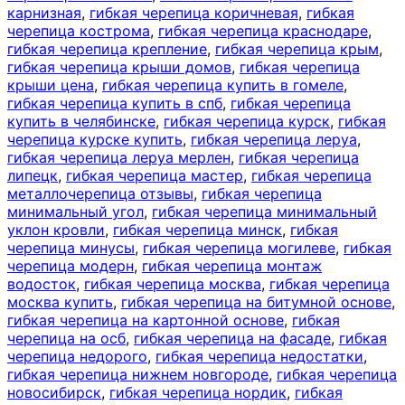
карнизная
,
гибкая черепица коричневая
,
гибкая
черепица кострома
,
гибкая черепица краснодаре
,
гибкая черепица крепление
,
гибкая черепица крым
,
гибкая черепица крыши домов
,
гибкая черепица
крыши цена
,
гибкая черепица купить в гомеле
,
гибкая черепица купить в спб
,
гибкая черепица
купить в челябинске
,
гибкая черепица курск
,
гибкая
черепица курске купить
,
гибкая черепица леруа
,
гибкая черепица леруа мерлен
,
гибкая черепица
липецк
,
гибкая черепица мастер
,
гибкая черепица
металлочерепица отзывы
,
гибкая черепица
минимальный угол
,
гибкая черепица минимальный
уклон кровли
,
гибкая черепица минск
,
гибкая
черепица минусы
,
гибкая черепица могилеве
,
гибкая
черепица модерн
,
гибкая черепица монтаж
водосток
,
гибкая черепица москва
,
гибкая черепица
москва купить
,
гибкая черепица на битумной основе
,
гибкая черепица на картонной основе
,
гибкая
черепица на осб
,
гибкая черепица на фасаде
,
гибкая
черепица недорого
,
гибкая черепица недостатки
,
гибкая черепица нижнем новгороде
,
гибкая черепица
новосибирск
,
гибкая черепица нордик
,
гибкая