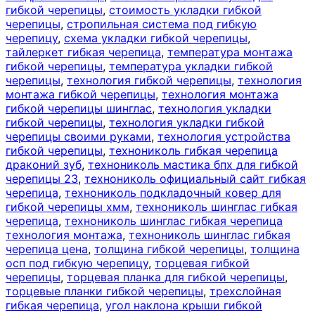
гибкой черепицы
,
стоимость укладки гибкой
черепицы
,
стропильная система под гибкую
черепицу
,
схема укладки гибкой черепицы
,
тайлеркет гибкая черепица
,
температура монтажа
гибкой черепицы
,
температура укладки гибкой
черепицы
,
технология гибкой черепицы
,
технология
монтажа гибкой черепицы
,
технология монтажа
гибкой черепицы шинглас
,
технология укладки
гибкой черепицы
,
технология укладки гибкой
черепицы своими руками
,
технология устройства
гибкой черепицы
,
технониколь гибкая черепица
драконий зуб
,
технониколь мастика бпх для гибкой
черепицы 23
,
технониколь официальный сайт гибкая
черепица
,
технониколь подкладочный ковер для
гибкой черепицы хмм
,
технониколь шинглас гибкая
черепица
,
технониколь шинглас гибкая черепица
технология монтажа
,
технониколь шинглас гибкая
черепица цена
,
толщина гибкой черепицы
,
толщина
осп под гибкую черепицу
,
торцевая гибкой
черепицы
,
торцевая планка для гибкой черепицы
,
торцевые планки гибкой черепицы
,
трехслойная
гибкая черепица
,
угол наклона крыши гибкой