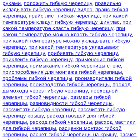
руками
,
положить гибкую черепицу
,
правильно
укладывать гибкую черепицу видео
,
прайс гибкая
черепица
,
прайс лист гибкая черепица
,
при какой
температуре кладут гибкую черепицу шинглас
,
при
какой температуре класть гибкую черепицу
,
при
какой температуре можно класть гибкую черепицу
,
при какой температуре можно укладывать гибкую
черепицу
,
при какой температуре укладывают
гибкую черепицу
,
прибивать гибкую черепицу
,
приклеить гибкую черепицу
,
применение гибкой
черепицы
,
примыкание гибкой черепицы стене
,
приспособления для монтажа гибкой черепицы
,
проблемы гибкой черепицы
,
производители гибкой
черепицы
,
производство гибкой черепицы
,
проход
дымохода через гибкую черепицу
,
проходной
элемент гибкой черепицы
,
размеры гибкой
черепицы
,
разновидности гибкой черепицы
,
рассчитать гибкую черепицу
,
рассчитать гибкую
черепицу крышу
,
расход гвоздей для гибкой
черепицы
,
расход гибкой черепицы
,
расход мастики
для гибкой черепицы
,
расценки монтаж гибкой
черепицы
,
расчет гибкой черепицы на крышу
,
расчет