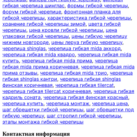
гибкая черепица шинглас
,
формы гибкой черепицы
,
форум гибкой черепице
,
фронтонная планка для
гибкой черепицы
,
характеристика гибкой черепицы
,
хранение гибкой черепицы зимой
,
цвета гибкой
черепицы
,
цена кровли гибкой черепицы
,
цена
упаковки гибкой черепицы
,
цены гибкую черепицу
нижнем новгороде
,
цены леруа гибкую черепицу
,
черепица shinglas
,
черепица гибкая mida аккорд
,
черепица гибкая mida квадро
,
черепица гибкая mida
купить
,
черепица гибкая mida прима
,
черепица
гибкая mida прима коричневая
,
черепица гибкая mida
прима отзывы
,
черепица гибкая mida трио
,
черепица
гибкая shinglas кантри
,
черепица гибкая shinglas
финская коричневая
,
черепица гибкая tilercat
,
черепица гибкая tilercat коричневая
,
черепица гибкая
кадриль соната
,
черепица гибкая финская красный
,
черепица купить
,
черепица монтаж
,
черепица цена
,
шаг обрешетки гибкой черепицы
,
шаг обрешетки под
гибкую черепицу
,
шаг стропил гибкой черепицы
,
этапы монтажа гибкой черепицы
Контактная информация