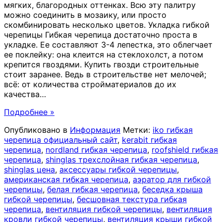
мягких, благородных оттенках. Всю эту палитру
можно соединить в мозаику, или просто
скомбинировать несколько цветов. Укладка гибкой
черепицы Гибкая черепица достаточно проста в
укладке. Ее составляют 3-4 лепестка, это облегчает
ее поклейку: она клеится на стеклохолст, а потом
крепится гвоздями. Купить гвозди строительные
стоит заранее. Ведь в строительстве нет мелочей;
всё: от количества стройматериалов до их
качества
…
Подробнее »
Опубликовано в
Информация
Метки:
iko гибкая
черепица официальный сайт
,
kerabit гибкая
черепица
,
nordland гибкая черепица
,
roofshield гибкая
черепица
,
shinglas трехслойная гибкая черепица
,
shinglas цена
,
аксессуары гибкой черепицы
,
американская гибкая черепица
,
аэратор для гибкой
черепицы
,
белая гибкая черепица
,
беседка крыша
гибкой черепицы
,
бесшовная текстура гибкая
черепица
,
вентиляция гибкой черепицы
,
вентиляция
кровли гибкой черепицы
,
вентиляция крыши гибкой