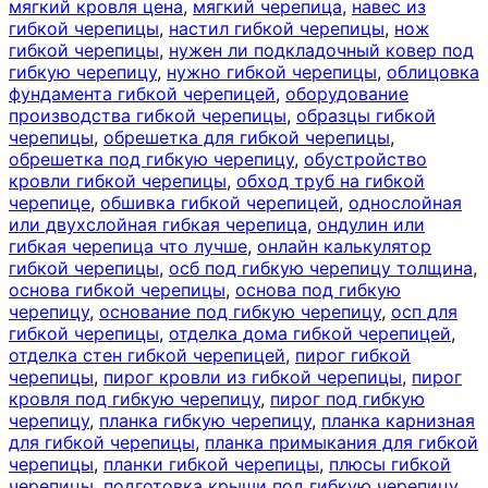
мягкий кровля цена
,
мягкий черепица
,
навес из
гибкой черепицы
,
настил гибкой черепицы
,
нож
гибкой черепицы
,
нужен ли подкладочный ковер под
гибкую черепицу
,
нужно гибкой черепицы
,
облицовка
фундамента гибкой черепицей
,
оборудование
производства гибкой черепицы
,
образцы гибкой
черепицы
,
обрешетка для гибкой черепицы
,
обрешетка под гибкую черепицу
,
обустройство
кровли гибкой черепицы
,
обход труб на гибкой
черепице
,
обшивка гибкой черепицей
,
однослойная
или двухслойная гибкая черепица
,
ондулин или
гибкая черепица что лучше
,
онлайн калькулятор
гибкой черепицы
,
осб под гибкую черепицу толщина
,
основа гибкой черепицы
,
основа под гибкую
черепицу
,
основание под гибкую черепицу
,
осп для
гибкой черепицы
,
отделка дома гибкой черепицей
,
отделка стен гибкой черепицей
,
пирог гибкой
черепицы
,
пирог кровли из гибкой черепицы
,
пирог
кровля под гибкую черепицу
,
пирог под гибкую
черепицу
,
планка гибкую черепицу
,
планка карнизная
для гибкой черепицы
,
планка примыкания для гибкой
черепицы
,
планки гибкой черепицы
,
плюсы гибкой
черепицы
,
подготовка крыши под гибкую черепицу
,