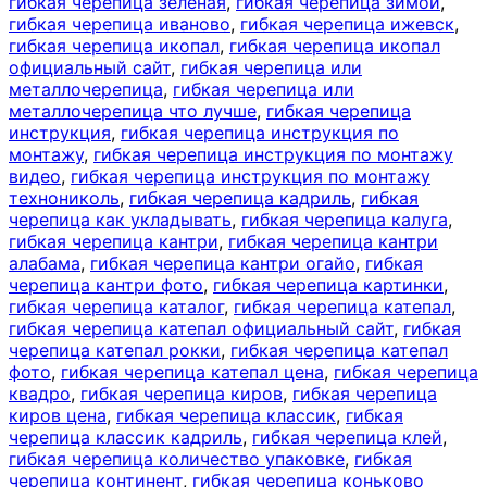
гибкая черепица зеленая
,
гибкая черепица зимой
,
гибкая черепица иваново
,
гибкая черепица ижевск
,
гибкая черепица икопал
,
гибкая черепица икопал
официальный сайт
,
гибкая черепица или
металлочерепица
,
гибкая черепица или
металлочерепица что лучше
,
гибкая черепица
инструкция
,
гибкая черепица инструкция по
монтажу
,
гибкая черепица инструкция по монтажу
видео
,
гибкая черепица инструкция по монтажу
технониколь
,
гибкая черепица кадриль
,
гибкая
черепица как укладывать
,
гибкая черепица калуга
,
гибкая черепица кантри
,
гибкая черепица кантри
алабама
,
гибкая черепица кантри огайо
,
гибкая
черепица кантри фото
,
гибкая черепица картинки
,
гибкая черепица каталог
,
гибкая черепица катепал
,
гибкая черепица катепал официальный сайт
,
гибкая
черепица катепал рокки
,
гибкая черепица катепал
фото
,
гибкая черепица катепал цена
,
гибкая черепица
квадро
,
гибкая черепица киров
,
гибкая черепица
киров цена
,
гибкая черепица классик
,
гибкая
черепица классик кадриль
,
гибкая черепица клей
,
гибкая черепица количество упаковке
,
гибкая
черепица континент
,
гибкая черепица коньково