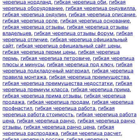
черепица нордланд
,
гибкая черепица оби
,
гибкая
черепица оборудование
,
гибкая черепица ондувилла
,
гибкая черепица ондулин
,
гибкая черепица описание
,
гибкая черепица орле
,
гибкая черепица основание
,
гибкая черепица отзывы
,
гибкая черепица отзывы
владельцев
,
гибкая черепица отзывы форум
,
гибкая
черепица отличие
,
гибкая черепица официальный
сайт
,
гибкая черепица официальный сайт цены
,
гибкая черепица перми цены
,
гибкая черепица
пермь
,
гибкая черепица петровиче
,
гибкая черепица
плюсы и минусы
,
гибкая черепица под ключ
,
гибкая
черепица подкладочный материал
,
гибкая черепица
правила монтажа
,
гибкая черепица преимущества
,
гибкая черепица преимущества недостатки
,
гибкая
черепица премиум класса
,
гибкая черепица прима
,
гибкая черепица прима отзывы
,
гибкая черепица
продажа
,
гибкая черепица продам
,
гибкая черепица
профнастил
,
гибкая черепица работа
,
гибкая
черепица работа стоимость
,
гибкая черепица работа
цена
,
гибкая черепица ранчо
,
гибкая черепица ранчо
отзывы
,
гибкая черепица ранчо цена
,
гибкая
черепица распродажа
,
гибкая черепица расчет
,
гибкая черепица россии
,
гибкая черепица