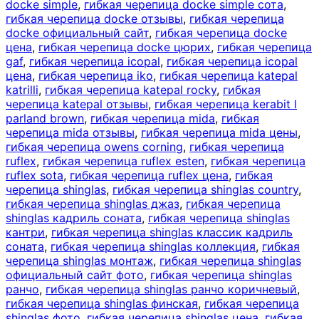
docke simple
,
гибкая черепица docke simple сота
,
гибкая черепица docke отзывы
,
гибкая черепица
docke официальный сайт
,
гибкая черепица docke
цена
,
гибкая черепица docke цюрих
,
гибкая черепица
gaf
,
гибкая черепица icopal
,
гибкая черепица icopal
цена
,
гибкая черепица iko
,
гибкая черепица katepal
katrilli
,
гибкая черепица katepal rocky
,
гибкая
черепица katepal отзывы
,
гибкая черепица kerabit l
parland brown
,
гибкая черепица mida
,
гибкая
черепица mida отзывы
,
гибкая черепица mida цены
,
гибкая черепица owens corning
,
гибкая черепица
ruflex
,
гибкая черепица ruflex esten
,
гибкая черепица
ruflex sota
,
гибкая черепица ruflex цена
,
гибкая
черепица shinglas
,
гибкая черепица shinglas country
,
гибкая черепица shinglas джаз
,
гибкая черепица
shinglas кадриль соната
,
гибкая черепица shinglas
кантри
,
гибкая черепица shinglas классик кадриль
соната
,
гибкая черепица shinglas коллекция
,
гибкая
черепица shinglas монтаж
,
гибкая черепица shinglas
официальный сайт фото
,
гибкая черепица shinglas
ранчо
,
гибкая черепица shinglas ранчо коричневый
,
гибкая черепица shinglas финская
,
гибкая черепица
shinglas фото
,
гибкая черепица shinglas цена
,
гибкая