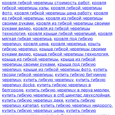
кровля гибкой черепицы стоимость работ
,
кровля
гибкой черепицы узлы
,
кровля гибкой черепицы
фото
,
кровля гибкой черепицы цена работу
,
кровля
из гибкой черепицы
,
кровля из гибкой черепицы
своими руками
,
кровля из гибкой черепицы своими
руками видео
,
кровля из гибкой черепицы
технология
,
кровля крыши гибкой черепицей
,
кровля
мягкая гибкая черепица
,
кровля под гибкую
черепицу
,
кровля цена
,
кровля черепица
,
крыть
гибкую черепицу
,
крыша гибкой черепицы своими
руками видео
,
крыша гибкой черепицы технология
,
крыша из гибкой черепицы
,
крыша из гибкой
черепицы своими руками
,
крыша под гибкую
черепицу
,
крыши из гибкой черепицы фото
,
купить
гвозди гибкой черепицы
,
купить гибкую битумную
черепицу
,
купить гибкую черепицу
,
купить гибкую
черепицу docke
,
купить гибкую черепицу в
белгороде
,
купить гибкую черепицу в леруа мерлен
,
купить гибкую черепицу в спб шинглас двухслойная
,
купить гибкую черепицу деке
,
купить гибкую
черепицу катепал
,
купить гибкую черепицу недорого
,
купить гибкую черепицу цены
,
купить гибкую