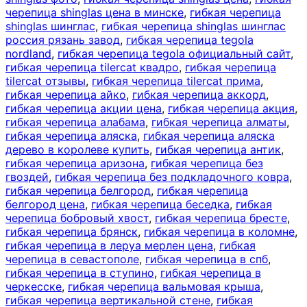
черепица shinglas цена в минске
,
гибкая черепица
shinglas шинглас
,
гибкая черепица shinglas шинглас
россия рязань завод
,
гибкая черепица tegola
nordland
,
гибкая черепица tegola официальный сайт
,
гибкая черепица tilercat квадро
,
гибкая черепица
tilercat отзывы
,
гибкая черепица tilercat прима
,
гибкая черепица айко
,
гибкая черепица аккорд
,
гибкая черепица акции цена
,
гибкая черепица акция
,
гибкая черепица алабама
,
гибкая черепица алматы
,
гибкая черепица аляска
,
гибкая черепица аляска
дерево в королеве купить
,
гибкая черепица антик
,
гибкая черепица аризона
,
гибкая черепица без
гвоздей
,
гибкая черепица без подкладочного ковра
,
гибкая черепица белгород
,
гибкая черепица
белгород цена
,
гибкая черепица беседка
,
гибкая
черепица бобровый хвост
,
гибкая черепица бресте
,
гибкая черепица брянск
,
гибкая черепица в коломне
,
гибкая черепица в леруа мерлен цена
,
гибкая
черепица в севастополе
,
гибкая черепица в спб
,
гибкая черепица в ступино
,
гибкая черепица в
черкесске
,
гибкая черепица вальмовая крыша
,
гибкая черепица вертикальной стене
,
гибкая