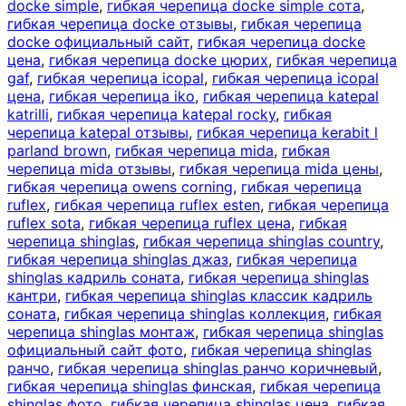
docke simple
,
гибкая черепица docke simple сота
,
гибкая черепица docke отзывы
,
гибкая черепица
docke официальный сайт
,
гибкая черепица docke
цена
,
гибкая черепица docke цюрих
,
гибкая черепица
gaf
,
гибкая черепица icopal
,
гибкая черепица icopal
цена
,
гибкая черепица iko
,
гибкая черепица katepal
katrilli
,
гибкая черепица katepal rocky
,
гибкая
черепица katepal отзывы
,
гибкая черепица kerabit l
parland brown
,
гибкая черепица mida
,
гибкая
черепица mida отзывы
,
гибкая черепица mida цены
,
гибкая черепица owens corning
,
гибкая черепица
ruflex
,
гибкая черепица ruflex esten
,
гибкая черепица
ruflex sota
,
гибкая черепица ruflex цена
,
гибкая
черепица shinglas
,
гибкая черепица shinglas country
,
гибкая черепица shinglas джаз
,
гибкая черепица
shinglas кадриль соната
,
гибкая черепица shinglas
кантри
,
гибкая черепица shinglas классик кадриль
соната
,
гибкая черепица shinglas коллекция
,
гибкая
черепица shinglas монтаж
,
гибкая черепица shinglas
официальный сайт фото
,
гибкая черепица shinglas
ранчо
,
гибкая черепица shinglas ранчо коричневый
,
гибкая черепица shinglas финская
,
гибкая черепица
shinglas фото
,
гибкая черепица shinglas цена
,
гибкая