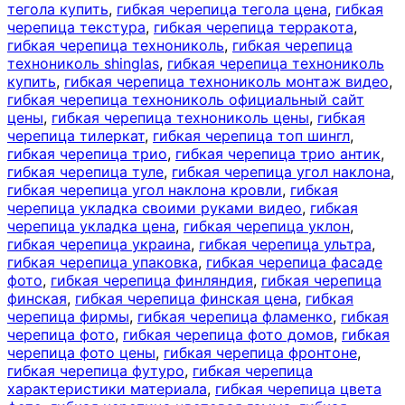
тегола купить
,
гибкая черепица тегола цена
,
гибкая
черепица текстура
,
гибкая черепица терракота
,
гибкая черепица технониколь
,
гибкая черепица
технониколь shinglas
,
гибкая черепица технониколь
купить
,
гибкая черепица технониколь монтаж видео
,
гибкая черепица технониколь официальный сайт
цены
,
гибкая черепица технониколь цены
,
гибкая
черепица тилеркат
,
гибкая черепица топ шингл
,
гибкая черепица трио
,
гибкая черепица трио антик
,
гибкая черепица туле
,
гибкая черепица угол наклона
,
гибкая черепица угол наклона кровли
,
гибкая
черепица укладка своими руками видео
,
гибкая
черепица укладка цена
,
гибкая черепица уклон
,
гибкая черепица украина
,
гибкая черепица ультра
,
гибкая черепица упаковка
,
гибкая черепица фасаде
фото
,
гибкая черепица финляндия
,
гибкая черепица
финская
,
гибкая черепица финская цена
,
гибкая
черепица фирмы
,
гибкая черепица фламенко
,
гибкая
черепица фото
,
гибкая черепица фото домов
,
гибкая
черепица фото цены
,
гибкая черепица фронтоне
,
гибкая черепица футуро
,
гибкая черепица
характеристики материала
,
гибкая черепица цвета