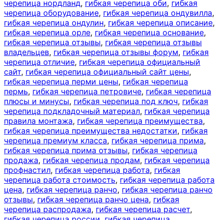
черепица нордланд
,
гибкая черепица оби
,
гибкая
черепица оборудование
,
гибкая черепица ондувилла
,
гибкая черепица ондулин
,
гибкая черепица описание
,
гибкая черепица орле
,
гибкая черепица основание
,
гибкая черепица отзывы
,
гибкая черепица отзывы
владельцев
,
гибкая черепица отзывы форум
,
гибкая
черепица отличие
,
гибкая черепица официальный
сайт
,
гибкая черепица официальный сайт цены
,
гибкая черепица перми цены
,
гибкая черепица
пермь
,
гибкая черепица петровиче
,
гибкая черепица
плюсы и минусы
,
гибкая черепица под ключ
,
гибкая
черепица подкладочный материал
,
гибкая черепица
правила монтажа
,
гибкая черепица преимущества
,
гибкая черепица преимущества недостатки
,
гибкая
черепица премиум класса
,
гибкая черепица прима
,
гибкая черепица прима отзывы
,
гибкая черепица
продажа
,
гибкая черепица продам
,
гибкая черепица
профнастил
,
гибкая черепица работа
,
гибкая
черепица работа стоимость
,
гибкая черепица работа
цена
,
гибкая черепица ранчо
,
гибкая черепица ранчо
отзывы
,
гибкая черепица ранчо цена
,
гибкая
черепица распродажа
,
гибкая черепица расчет
,
гибкая черепица россии
,
гибкая черепица