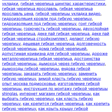
укладки
,
гибкая черепица шинглас характеристики
,
гибкая черепица ярославль
,
гибкая черепица
ярославль цена
,
гибкой черепицы укладка видео
,
гидроизоляция кровли под гибкую черепицу
,
гидроизоляция под гибкую черепицу
,
гонт гибкой
черепицы
,
горючесть гибкой черепицы
,
двухслойная
гибкая черепица
,
деке пай гибкая черепица
,
деке пай
гибкая черепица стройкомплект
,
делают гибкую
черепицу
,
дешевая гибкая черепица
,
долговечность
гибкой черепицы
,
дома гибкой черепицей
,
допустимая кривизна для гибкой черепицы
,
дороже
металлочерепица гибкая черепица
,
достоинства
гибкой черепицы
,
дымоход через гибкую черепицу
,
дымоходы гибкой черепицы
,
ендова гибкой
черепицы
,
заказать гибкую черепицу
,
заменить
гибкую черепицу
,
зимой класть гибкую черепицу
опыт москва подмосковье
,
изготовление гибкой
черепицы
,
инструкция по монтажу гибкой черепицы
shinglas
,
интернет магазин гибкой черепицы
,
как
выбрать гибкую черепицу
,
как класть гибкую
черепицу
,
как крепится гибкая черепица
,
как крепить
гибкую черепицу
,
как крыть крышу гибкой