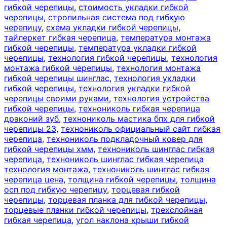
гибкой черепицы
,
стоимость укладки гибкой
черепицы
,
стропильная система под гибкую
черепицу
,
схема укладки гибкой черепицы
,
тайлеркет гибкая черепица
,
температура монтажа
гибкой черепицы
,
температура укладки гибкой
черепицы
,
технология гибкой черепицы
,
технология
монтажа гибкой черепицы
,
технология монтажа
гибкой черепицы шинглас
,
технология укладки
гибкой черепицы
,
технология укладки гибкой
черепицы своими руками
,
технология устройства
гибкой черепицы
,
технониколь гибкая черепица
драконий зуб
,
технониколь мастика бпх для гибкой
черепицы 23
,
технониколь официальный сайт гибкая
черепица
,
технониколь подкладочный ковер для
гибкой черепицы хмм
,
технониколь шинглас гибкая
черепица
,
технониколь шинглас гибкая черепица
технология монтажа
,
технониколь шинглас гибкая
черепица цена
,
толщина гибкой черепицы
,
толщина
осп под гибкую черепицу
,
торцевая гибкой
черепицы
,
торцевая планка для гибкой черепицы
,
торцевые планки гибкой черепицы
,
трехслойная
гибкая черепица
,
угол наклона крыши гибкой