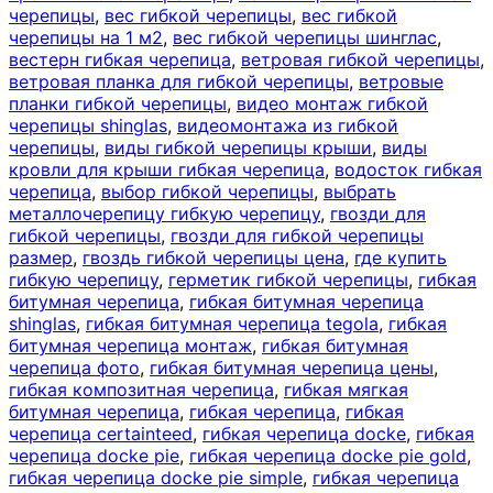
черепицы
,
вес гибкой черепицы
,
вес гибкой
черепицы на 1 м2
,
вес гибкой черепицы шинглас
,
вестерн гибкая черепица
,
ветровая гибкой черепицы
,
ветровая планка для гибкой черепицы
,
ветровые
планки гибкой черепицы
,
видео монтаж гибкой
черепицы shinglas
,
видеомонтажа из гибкой
черепицы
,
виды гибкой черепицы крыши
,
виды
кровли для крыши гибкая черепица
,
водосток гибкая
черепица
,
выбор гибкой черепицы
,
выбрать
металлочерепицу гибкую черепицу
,
гвозди для
гибкой черепицы
,
гвозди для гибкой черепицы
размер
,
гвоздь гибкой черепицы цена
,
где купить
гибкую черепицу
,
герметик гибкой черепицы
,
гибкая
битумная черепица
,
гибкая битумная черепица
shinglas
,
гибкая битумная черепица tegola
,
гибкая
битумная черепица монтаж
,
гибкая битумная
черепица фото
,
гибкая битумная черепица цены
,
гибкая композитная черепица
,
гибкая мягкая
битумная черепица
,
гибкая черепица
,
гибкая
черепица certainteed
,
гибкая черепица docke
,
гибкая
черепица docke pie
,
гибкая черепица docke pie gold
,
гибкая черепица docke pie simple
,
гибкая черепица