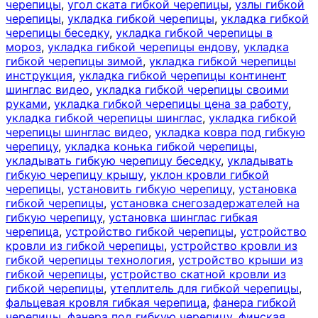
черепицы
,
угол ската гибкой черепицы
,
узлы гибкой
черепицы
,
укладка гибкой черепицы
,
укладка гибкой
черепицы беседку
,
укладка гибкой черепицы в
мороз
,
укладка гибкой черепицы ендову
,
укладка
гибкой черепицы зимой
,
укладка гибкой черепицы
инструкция
,
укладка гибкой черепицы континент
шинглас видео
,
укладка гибкой черепицы своими
руками
,
укладка гибкой черепицы цена за работу
,
укладка гибкой черепицы шинглас
,
укладка гибкой
черепицы шинглас видео
,
укладка ковра под гибкую
черепицу
,
укладка конька гибкой черепицы
,
укладывать гибкую черепицу беседку
,
укладывать
гибкую черепицу крышу
,
уклон кровли гибкой
черепицы
,
установить гибкую черепицу
,
установка
гибкой черепицы
,
установка снегозадержателей на
гибкую черепицу
,
установка шинглас гибкая
черепица
,
устройство гибкой черепицы
,
устройство
кровли из гибкой черепицы
,
устройство кровли из
гибкой черепицы технология
,
устройство крыши из
гибкой черепицы
,
устройство скатной кровли из
гибкой черепицы
,
утеплитель для гибкой черепицы
,
фальцевая кровля гибкая черепица
,
фанера гибкой
черепицы
,
фанера под гибкую черепицу
,
финская