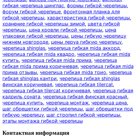
гибкая черепица шинглас
,
формы гибкой черепицы
,
форум гибкой черепице
,
фронтонная планка для
гибкой черепицы
,
характеристика гибкой черепицы
,
хранение гибкой черепицы зимой
,
цвета гибкой
черепицы
,
цена кровли гибкой черепицы
,
цена
упаковки гибкой черепицы
,
цены гибкую черепицу
нижнем новгороде
,
цены леруа гибкую черепицу
,
черепица shinglas
,
черепица гибкая mida аккорд
,
черепица гибкая mida квадро
,
черепица гибкая mida
купить
,
черепица гибкая mida прима
,
черепица
гибкая mida прима коричневая
,
черепица гибкая mida
прима отзывы
,
черепица гибкая mida трио
,
черепица
гибкая shinglas кантри
,
черепица гибкая shinglas
финская коричневая
,
черепица гибкая tilercat
,
черепица гибкая tilercat коричневая
,
черепица гибкая
кадриль соната
,
черепица гибкая финская красный
,
черепица купить
,
черепица монтаж
,
черепица цена
,
шаг обрешетки гибкой черепицы
,
шаг обрешетки под
гибкую черепицу
,
шаг стропил гибкой черепицы
,
этапы монтажа гибкой черепицы
Контактная информация