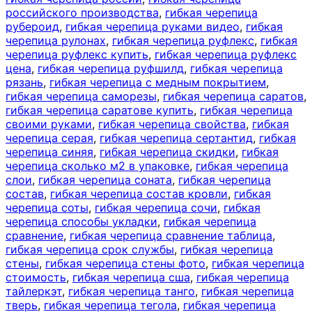
российского производства
,
гибкая черепица
рубероид
,
гибкая черепица руками видео
,
гибкая
черепица рулонах
,
гибкая черепица руфлекс
,
гибкая
черепица руфлекс купить
,
гибкая черепица руфлекс
цена
,
гибкая черепица руфшилд
,
гибкая черепица
рязань
,
гибкая черепица с медным покрытием
,
гибкая черепица саморезы
,
гибкая черепица саратов
,
гибкая черепица саратове купить
,
гибкая черепица
своими руками
,
гибкая черепица свойства
,
гибкая
черепица серая
,
гибкая черепица сертантид
,
гибкая
черепица синяя
,
гибкая черепица скидки
,
гибкая
черепица сколько м2 в упаковке
,
гибкая черепица
слои
,
гибкая черепица соната
,
гибкая черепица
состав
,
гибкая черепица состав кровли
,
гибкая
черепица соты
,
гибкая черепица сочи
,
гибкая
черепица способы укладки
,
гибкая черепица
сравнение
,
гибкая черепица сравнение таблица
,
гибкая черепица срок службы
,
гибкая черепица
стены
,
гибкая черепица стены фото
,
гибкая черепица
стоимость
,
гибкая черепица сша
,
гибкая черепица
тайлеркэт
,
гибкая черепица танго
,
гибкая черепица
тверь
,
гибкая черепица тегола
,
гибкая черепица