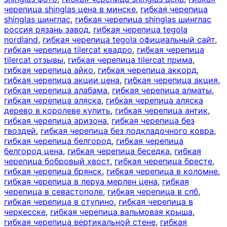
черепица shinglas цена в минске
,
гибкая черепица
shinglas шинглас
,
гибкая черепица shinglas шинглас
россия рязань завод
,
гибкая черепица tegola
nordland
,
гибкая черепица tegola официальный сайт
,
гибкая черепица tilercat квадро
,
гибкая черепица
tilercat отзывы
,
гибкая черепица tilercat прима
,
гибкая черепица айко
,
гибкая черепица аккорд
,
гибкая черепица акции цена
,
гибкая черепица акция
,
гибкая черепица алабама
,
гибкая черепица алматы
,
гибкая черепица аляска
,
гибкая черепица аляска
дерево в королеве купить
,
гибкая черепица антик
,
гибкая черепица аризона
,
гибкая черепица без
гвоздей
,
гибкая черепица без подкладочного ковра
,
гибкая черепица белгород
,
гибкая черепица
белгород цена
,
гибкая черепица беседка
,
гибкая
черепица бобровый хвост
,
гибкая черепица бресте
,
гибкая черепица брянск
,
гибкая черепица в коломне
,
гибкая черепица в леруа мерлен цена
,
гибкая
черепица в севастополе
,
гибкая черепица в спб
,
гибкая черепица в ступино
,
гибкая черепица в
черкесске
,
гибкая черепица вальмовая крыша
,
гибкая черепица вертикальной стене
,
гибкая