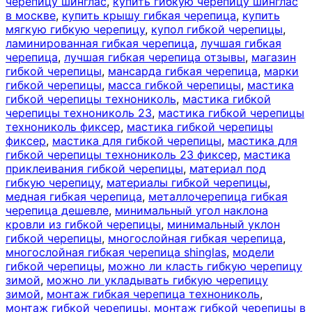
черепицу шинглас
,
купить гибкую черепицу шинглас
в москве
,
купить крышу гибкая черепица
,
купить
мягкую гибкую черепицу
,
купол гибкой черепицы
,
ламинированная гибкая черепица
,
лучшая гибкая
черепица
,
лучшая гибкая черепица отзывы
,
магазин
гибкой черепицы
,
мансарда гибкая черепица
,
марки
гибкой черепицы
,
масса гибкой черепицы
,
мастика
гибкой черепицы технониколь
,
мастика гибкой
черепицы технониколь 23
,
мастика гибкой черепицы
технониколь фиксер
,
мастика гибкой черепицы
фиксер
,
мастика для гибкой черепицы
,
мастика для
гибкой черепицы технониколь 23 фиксер
,
мастика
приклеивания гибкой черепицы
,
материал под
гибкую черепицу
,
материалы гибкой черепицы
,
медная гибкая черепица
,
металлочерепица гибкая
черепица дешевле
,
минимальный угол наклона
кровли из гибкой черепицы
,
минимальный уклон
гибкой черепицы
,
многослойная гибкая черепица
,
многослойная гибкая черепица shinglas
,
модели
гибкой черепицы
,
можно ли класть гибкую черепицу
зимой
,
можно ли укладывать гибкую черепицу
зимой
,
монтаж гибкая черепица технониколь
,
монтаж гибкой черепицы
,
монтаж гибкой черепицы в