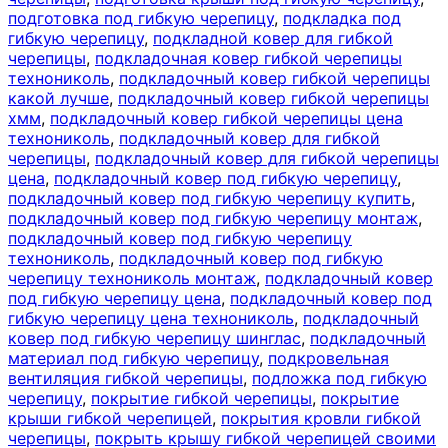
подготовка под гибкую черепицу
,
подкладка под
гибкую черепицу
,
подкладной ковер для гибкой
черепицы
,
подкладочная ковер гибкой черепицы
технониколь
,
подкладочный ковер гибкой черепицы
какой лучше
,
подкладочный ковер гибкой черепицы
хмм
,
подкладочный ковер гибкой черепицы цена
технониколь
,
подкладочный ковер для гибкой
черепицы
,
подкладочный ковер для гибкой черепицы
цена
,
подкладочный ковер под гибкую черепицу
,
подкладочный ковер под гибкую черепицу купить
,
подкладочный ковер под гибкую черепицу монтаж
,
подкладочный ковер под гибкую черепицу
технониколь
,
подкладочный ковер под гибкую
черепицу технониколь монтаж
,
подкладочный ковер
под гибкую черепицу цена
,
подкладочный ковер под
гибкую черепицу цена технониколь
,
подкладочный
ковер под гибкую черепицу шинглас
,
подкладочный
материал под гибкую черепицу
,
подкровельная
вентиляция гибкой черепицы
,
подложка под гибкую
черепицу
,
покрытие гибкой черепицы
,
покрытие
крыши гибкой черепицей
,
покрытия кровли гибкой
черепицы
,
покрыть крышу гибкой черепицей своими