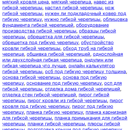
мягкий кровля цена
,
мягкий черепица
,
навес из
гибкой черепицы
,
настил гибкой черепицы
,
нож
гибкой черепицы
,
нужен ли подкладочный ковер под
гибкую черепицу
,
нужно гибкой черепицы
,
облицовка
фундамента гибкой черепицей
,
оборудование
производства гибкой черепицы
,
образцы гибкой
черепицы
,
обрешетка для гибкой черепицы
,
обрешетка под гибкую черепицу
,
обустройство
кровли гибкой черепицы
,
обход труб на гибкой
черепице
,
обшивка гибкой черепицей
,
однослойная
или двухслойная гибкая черепица
,
ондулин или
гибкая черепица что лучше
,
онлайн калькулятор
гибкой черепицы
,
осб под гибкую черепицу толщина
,
основа гибкой черепицы
,
основа под гибкую
черепицу
,
основание под гибкую черепицу
,
осп для
гибкой черепицы
,
отделка дома гибкой черепицей
,
отделка стен гибкой черепицей
,
пирог гибкой
черепицы
,
пирог кровли из гибкой черепицы
,
пирог
кровля под гибкую черепицу
,
пирог под гибкую
черепицу
,
планка гибкую черепицу
,
планка карнизная
для гибкой черепицы
,
планка примыкания для гибкой
черепицы
,
планки гибкой черепицы
,
плюсы гибкой
черепицы
,
подготовка крыши под гибкую черепицу
,