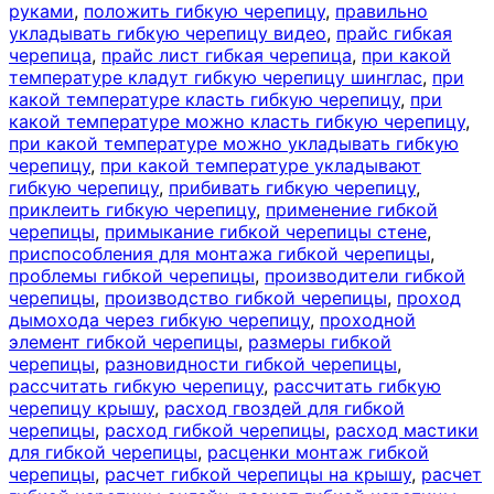
руками
,
положить гибкую черепицу
,
правильно
укладывать гибкую черепицу видео
,
прайс гибкая
черепица
,
прайс лист гибкая черепица
,
при какой
температуре кладут гибкую черепицу шинглас
,
при
какой температуре класть гибкую черепицу
,
при
какой температуре можно класть гибкую черепицу
,
при какой температуре можно укладывать гибкую
черепицу
,
при какой температуре укладывают
гибкую черепицу
,
прибивать гибкую черепицу
,
приклеить гибкую черепицу
,
применение гибкой
черепицы
,
примыкание гибкой черепицы стене
,
приспособления для монтажа гибкой черепицы
,
проблемы гибкой черепицы
,
производители гибкой
черепицы
,
производство гибкой черепицы
,
проход
дымохода через гибкую черепицу
,
проходной
элемент гибкой черепицы
,
размеры гибкой
черепицы
,
разновидности гибкой черепицы
,
рассчитать гибкую черепицу
,
рассчитать гибкую
черепицу крышу
,
расход гвоздей для гибкой
черепицы
,
расход гибкой черепицы
,
расход мастики
для гибкой черепицы
,
расценки монтаж гибкой
черепицы
,
расчет гибкой черепицы на крышу
,
расчет