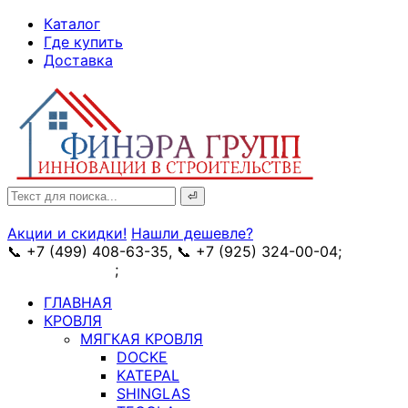
↓
Каталог
Skip
Где купить
to
Доставка
Main
Content
Search
for:
Акции и скидки!
Нашли дешевле?
📞 +7 (499) 408-63-35, 📞 +7 (925) 324-00-04;
➥
схема проезда
;
✉ e-mail: info@fin-era.ru
ГЛАВНАЯ
КРОВЛЯ
МЯГКАЯ КРОВЛЯ
DOCKE
KATEPAL
SHINGLAS