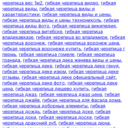
черепица вес 1м2
,
гибкая черепица видео
,
гибкая
черепица виды
,
гибкая черепица виды и
характеристики
,
гибкая черепица виды и цены
,
гибкая черепица виды и цены технониколь
,
гибкая
черепица виды фото
,
гибкая черепица википедия
,
гибкая черепица витебске
,
гибкая черепица
владикавказе
,
гибкая черепица во владимире
,
гибкая
черепица воронеж
,
гибкая черепица воронеж цена
,
гибкая черепица воронеже купить
,
гибкая черепица г
пермь
,
гибкая черепица гомеле
,
гибкая черепица
гранада
,
гибкая черепица дека женева виды и цены
,
гибкая черепица деке
,
гибкая черепица деке генуя
,
гибкая черепица деке изюм
,
гибкая черепица деке
отзывы
,
гибкая черепица деке официальный сайт
,
гибкая черепица деке фото
,
гибкая черепица деке
цена
,
гибкая черепица дешево купить
,
гибкая
черепица джаз
,
гибкая черепица джаз цена
,
гибкая
черепица джайв
,
гибкая черепица для фасада дома
,
гибкая черепица доборные элементы
,
гибкая
черепица дождь
,
гибкая черепица доке
,
гибкая
черепица доки
,
гибкая черепица доске
,
гибкая
черепица драконий зуб
,
гибкая черепица дюна
,