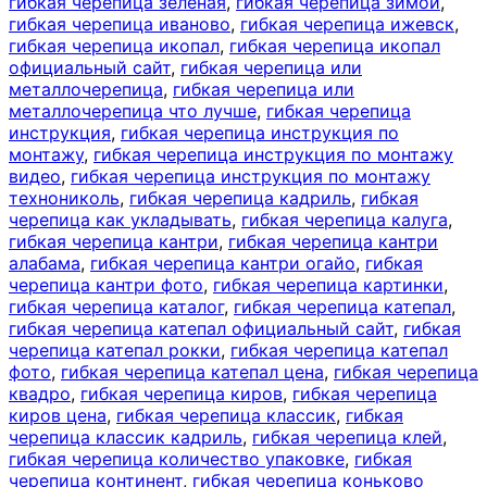
гибкая черепица зеленая
,
гибкая черепица зимой
,
гибкая черепица иваново
,
гибкая черепица ижевск
,
гибкая черепица икопал
,
гибкая черепица икопал
официальный сайт
,
гибкая черепица или
металлочерепица
,
гибкая черепица или
металлочерепица что лучше
,
гибкая черепица
инструкция
,
гибкая черепица инструкция по
монтажу
,
гибкая черепица инструкция по монтажу
видео
,
гибкая черепица инструкция по монтажу
технониколь
,
гибкая черепица кадриль
,
гибкая
черепица как укладывать
,
гибкая черепица калуга
,
гибкая черепица кантри
,
гибкая черепица кантри
алабама
,
гибкая черепица кантри огайо
,
гибкая
черепица кантри фото
,
гибкая черепица картинки
,
гибкая черепица каталог
,
гибкая черепица катепал
,
гибкая черепица катепал официальный сайт
,
гибкая
черепица катепал рокки
,
гибкая черепица катепал
фото
,
гибкая черепица катепал цена
,
гибкая черепица
квадро
,
гибкая черепица киров
,
гибкая черепица
киров цена
,
гибкая черепица классик
,
гибкая
черепица классик кадриль
,
гибкая черепица клей
,
гибкая черепица количество упаковке
,
гибкая
черепица континент
,
гибкая черепица коньково