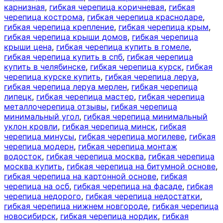
карнизная
,
гибкая черепица коричневая
,
гибкая
черепица кострома
,
гибкая черепица краснодаре
,
гибкая черепица крепление
,
гибкая черепица крым
,
гибкая черепица крыши домов
,
гибкая черепица
крыши цена
,
гибкая черепица купить в гомеле
,
гибкая черепица купить в спб
,
гибкая черепица
купить в челябинске
,
гибкая черепица курск
,
гибкая
черепица курске купить
,
гибкая черепица леруа
,
гибкая черепица леруа мерлен
,
гибкая черепица
липецк
,
гибкая черепица мастер
,
гибкая черепица
металлочерепица отзывы
,
гибкая черепица
минимальный угол
,
гибкая черепица минимальный
уклон кровли
,
гибкая черепица минск
,
гибкая
черепица минусы
,
гибкая черепица могилеве
,
гибкая
черепица модерн
,
гибкая черепица монтаж
водосток
,
гибкая черепица москва
,
гибкая черепица
москва купить
,
гибкая черепица на битумной основе
,
гибкая черепица на картонной основе
,
гибкая
черепица на осб
,
гибкая черепица на фасаде
,
гибкая
черепица недорого
,
гибкая черепица недостатки
,
гибкая черепица нижнем новгороде
,
гибкая черепица
новосибирск
,
гибкая черепица нордик
,
гибкая