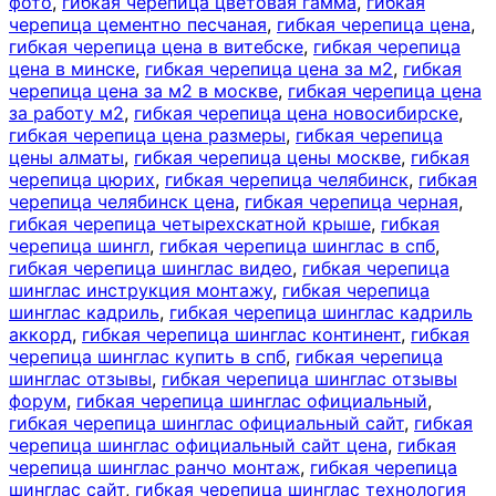
фото
,
гибкая черепица цветовая гамма
,
гибкая
черепица цементно песчаная
,
гибкая черепица цена
,
гибкая черепица цена в витебске
,
гибкая черепица
цена в минске
,
гибкая черепица цена за м2
,
гибкая
черепица цена за м2 в москве
,
гибкая черепица цена
за работу м2
,
гибкая черепица цена новосибирске
,
гибкая черепица цена размеры
,
гибкая черепица
цены алматы
,
гибкая черепица цены москве
,
гибкая
черепица цюрих
,
гибкая черепица челябинск
,
гибкая
черепица челябинск цена
,
гибкая черепица черная
,
гибкая черепица четырехскатной крыше
,
гибкая
черепица шингл
,
гибкая черепица шинглас в спб
,
гибкая черепица шинглас видео
,
гибкая черепица
шинглас инструкция монтажу
,
гибкая черепица
шинглас кадриль
,
гибкая черепица шинглас кадриль
аккорд
,
гибкая черепица шинглас континент
,
гибкая
черепица шинглас купить в спб
,
гибкая черепица
шинглас отзывы
,
гибкая черепица шинглас отзывы
форум
,
гибкая черепица шинглас официальный
,
гибкая черепица шинглас официальный сайт
,
гибкая
черепица шинглас официальный сайт цена
,
гибкая
черепица шинглас ранчо монтаж
,
гибкая черепица
шинглас сайт
,
гибкая черепица шинглас технология