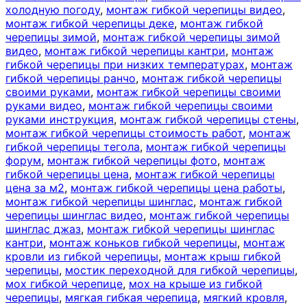
холодную погоду
,
монтаж гибкой черепицы видео
,
монтаж гибкой черепицы деке
,
монтаж гибкой
черепицы зимой
,
монтаж гибкой черепицы зимой
видео
,
монтаж гибкой черепицы кантри
,
монтаж
гибкой черепицы при низких температурах
,
монтаж
гибкой черепицы ранчо
,
монтаж гибкой черепицы
своими руками
,
монтаж гибкой черепицы своими
руками видео
,
монтаж гибкой черепицы своими
руками инструкция
,
монтаж гибкой черепицы стены
,
монтаж гибкой черепицы стоимость работ
,
монтаж
гибкой черепицы тегола
,
монтаж гибкой черепицы
форум
,
монтаж гибкой черепицы фото
,
монтаж
гибкой черепицы цена
,
монтаж гибкой черепицы
цена за м2
,
монтаж гибкой черепицы цена работы
,
монтаж гибкой черепицы шинглас
,
монтаж гибкой
черепицы шинглас видео
,
монтаж гибкой черепицы
шинглас джаз
,
монтаж гибкой черепицы шинглас
кантри
,
монтаж коньков гибкой черепицы
,
монтаж
кровли из гибкой черепицы
,
монтаж крыш гибкой
черепицы
,
мостик переходной для гибкой черепицы
,
мох гибкой черепице
,
мох на крыше из гибкой
черепицы
,
мягкая гибкая черепица
,
мягкий кровля
,