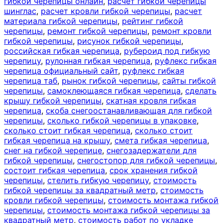
гибкой черепицы онлайн
,
расчет гибкой черепицы
шинглас
,
расчет кровли гибкой черепицы
,
расчет
материала гибкой черепицы
,
рейтинг гибкой
черепицы
,
ремонт гибкой черепицы
,
ремонт кровли
гибкой черепицы
,
рисунок гибкой черепицы
,
российская гибкая черепица
,
рубероид под гибкую
черепицу
,
рулонная гибкая черепица
,
руфлекс гибкая
черепица официальный сайт
,
руфлекс гибкая
черепица таб
,
рынок гибкой черепицы
,
сайты гибкой
черепицы
,
самоклеющаяся гибкая черепица
,
сделать
крышу гибкой черепицы
,
скатная кровля гибкая
черепица
,
скоба снегоостанавливающая для гибкой
черепицы
,
сколько гибкой черепицы в упаковке
,
сколько стоит гибкая черепица
,
сколько стоит
гибкая черепица на крышу
,
смета гибкая черепица
,
снег на гибкой черепице
,
снегозадержатели для
гибкой черепицы
,
снегостопор для гибкой черепицы
,
состоит гибкая черепица
,
срок хранения гибкой
черепицы
,
стелить гибкую черепицу
,
стоимость
гибкой черепицы за квадратный метр
,
стоимость
кровли гибкой черепицы
,
стоимость монтажа гибкой
черепицы
,
стоимость монтажа гибкой черепицы за
квадратный метр
,
стоимость работ по укладке