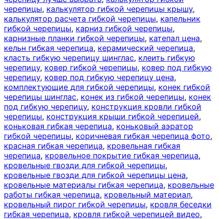
черепицы
,
калькулятор гибкой черепицы крышу
,
калькулятор расчета гибкой черепицы
,
капельник
гибкой черепицы
,
карниз гибкой черепицы
,
карнизные планки гибкой черепицы
,
катепал цена
,
кельн гибкая черепица
,
керамический черепица
,
класть гибкую черепицу шинглас
,
клеить гибкую
черепицу
,
ковер гибкой черепицы
,
ковер под гибкую
черепицу
,
ковер под гибкую черепицу цена
,
комплектующие для гибкой черепицы
,
конек гибкой
черепицы шинглас
,
конек из гибкой черепицы
,
конек
под гибкую черепицу
,
конструкция кровли гибкой
черепицы
,
конструкция крыши гибкой черепицей
,
коньковая гибкая черепица
,
коньковый аэратор
гибкой черепицы
,
коричневая гибкая черепица фото
,
красная гибкая черепица
,
кровельная гибкая
черепица
,
кровельное покрытие гибкая черепица
,
кровельные гвозди для гибкой черепицы
,
кровельные гвозди для гибкой черепицы цена
,
кровельные материалы гибкая черепица
,
кровельные
работы гибкая черепица
,
кровельный материал
,
кровельный пирог гибкой черепицы
,
кровля беседки
гибкая черепица
,
кровля гибкой черепицей видео
,