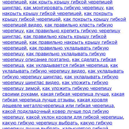
черепицей
,
как крыть крышу гибкой черепицей
шинглас
,
как монтировать гибкую черепицу
,
как
накрыть крышу гибкой черепицей
,
как покрыть
крышу гибкой черепицей
,
как покрыть крышу гибкой
черепицей видео
,
как правильно класть гибкую
черепицу
,
как правильно крепить гибкую черепицу
шинглас
,
как правильно крыть крышу гибкой
черепицей
,
как правильно накрыть крышу гибкой
черепицей
,
как правильно укладывать гибкую
черепицу
,
как правильно укладывать гибкую
черепицу описание поэтапно
,
как сделать гибкая
черепица
,
как укладывается гибкая черепица
,
как
укладывать гибкую черепицу видео
,
как укладывать
гибкую черепицу шинглас
,
как укладывать гибкую
черепицу шинглас видео
,
как уложить гибкую
черепицу зимой
,
как уложить гибкую черепицу
своими руками
,
какая гибкая черепица лучше
,
какая
гибкая черепица лучше отзывы
,
какая кровля
дешевле металлочерепица или гибкая черепица
,
какой подкладочный ковер лучше под гибкую
черепицу
,
какой уклон кровли для гибкой черепицы
,
какую гибкую черепицу выбрать
,
какую гибкую
черепицу лучше выбрать
,
калькулятор гибкой