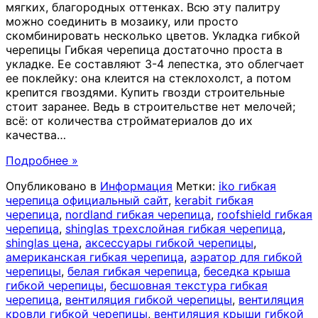
мягких, благородных оттенках. Всю эту палитру
можно соединить в мозаику, или просто
скомбинировать несколько цветов. Укладка гибкой
черепицы Гибкая черепица достаточно проста в
укладке. Ее составляют 3-4 лепестка, это облегчает
ее поклейку: она клеится на стеклохолст, а потом
крепится гвоздями. Купить гвозди строительные
стоит заранее. Ведь в строительстве нет мелочей;
всё: от количества стройматериалов до их
качества
…
Подробнее »
Опубликовано в
Информация
Метки:
iko гибкая
черепица официальный сайт
,
kerabit гибкая
черепица
,
nordland гибкая черепица
,
roofshield гибкая
черепица
,
shinglas трехслойная гибкая черепица
,
shinglas цена
,
аксессуары гибкой черепицы
,
американская гибкая черепица
,
аэратор для гибкой
черепицы
,
белая гибкая черепица
,
беседка крыша
гибкой черепицы
,
бесшовная текстура гибкая
черепица
,
вентиляция гибкой черепицы
,
вентиляция
кровли гибкой черепицы
,
вентиляция крыши гибкой