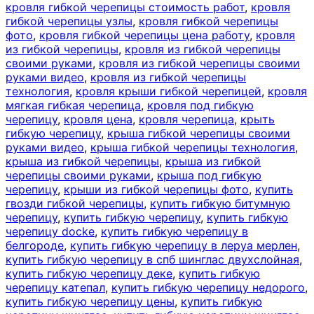
кровля гибкой черепицы стоимость работ
,
кровля
гибкой черепицы узлы
,
кровля гибкой черепицы
фото
,
кровля гибкой черепицы цена работу
,
кровля
из гибкой черепицы
,
кровля из гибкой черепицы
своими руками
,
кровля из гибкой черепицы своими
руками видео
,
кровля из гибкой черепицы
технология
,
кровля крыши гибкой черепицей
,
кровля
мягкая гибкая черепица
,
кровля под гибкую
черепицу
,
кровля цена
,
кровля черепица
,
крыть
гибкую черепицу
,
крыша гибкой черепицы своими
руками видео
,
крыша гибкой черепицы технология
,
крыша из гибкой черепицы
,
крыша из гибкой
черепицы своими руками
,
крыша под гибкую
черепицу
,
крыши из гибкой черепицы фото
,
купить
гвозди гибкой черепицы
,
купить гибкую битумную
черепицу
,
купить гибкую черепицу
,
купить гибкую
черепицу docke
,
купить гибкую черепицу в
белгороде
,
купить гибкую черепицу в леруа мерлен
,
купить гибкую черепицу в спб шинглас двухслойная
,
купить гибкую черепицу деке
,
купить гибкую
черепицу катепал
,
купить гибкую черепицу недорого
,
купить гибкую черепицу цены
,
купить гибкую