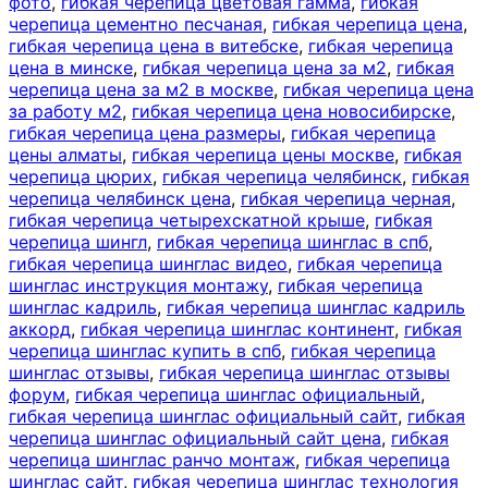
фото
,
гибкая черепица цветовая гамма
,
гибкая
черепица цементно песчаная
,
гибкая черепица цена
,
гибкая черепица цена в витебске
,
гибкая черепица
цена в минске
,
гибкая черепица цена за м2
,
гибкая
черепица цена за м2 в москве
,
гибкая черепица цена
за работу м2
,
гибкая черепица цена новосибирске
,
гибкая черепица цена размеры
,
гибкая черепица
цены алматы
,
гибкая черепица цены москве
,
гибкая
черепица цюрих
,
гибкая черепица челябинск
,
гибкая
черепица челябинск цена
,
гибкая черепица черная
,
гибкая черепица четырехскатной крыше
,
гибкая
черепица шингл
,
гибкая черепица шинглас в спб
,
гибкая черепица шинглас видео
,
гибкая черепица
шинглас инструкция монтажу
,
гибкая черепица
шинглас кадриль
,
гибкая черепица шинглас кадриль
аккорд
,
гибкая черепица шинглас континент
,
гибкая
черепица шинглас купить в спб
,
гибкая черепица
шинглас отзывы
,
гибкая черепица шинглас отзывы
форум
,
гибкая черепица шинглас официальный
,
гибкая черепица шинглас официальный сайт
,
гибкая
черепица шинглас официальный сайт цена
,
гибкая
черепица шинглас ранчо монтаж
,
гибкая черепица
шинглас сайт
,
гибкая черепица шинглас технология