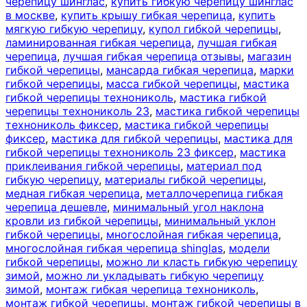
черепицу шинглас
,
купить гибкую черепицу шинглас
в москве
,
купить крышу гибкая черепица
,
купить
мягкую гибкую черепицу
,
купол гибкой черепицы
,
ламинированная гибкая черепица
,
лучшая гибкая
черепица
,
лучшая гибкая черепица отзывы
,
магазин
гибкой черепицы
,
мансарда гибкая черепица
,
марки
гибкой черепицы
,
масса гибкой черепицы
,
мастика
гибкой черепицы технониколь
,
мастика гибкой
черепицы технониколь 23
,
мастика гибкой черепицы
технониколь фиксер
,
мастика гибкой черепицы
фиксер
,
мастика для гибкой черепицы
,
мастика для
гибкой черепицы технониколь 23 фиксер
,
мастика
приклеивания гибкой черепицы
,
материал под
гибкую черепицу
,
материалы гибкой черепицы
,
медная гибкая черепица
,
металлочерепица гибкая
черепица дешевле
,
минимальный угол наклона
кровли из гибкой черепицы
,
минимальный уклон
гибкой черепицы
,
многослойная гибкая черепица
,
многослойная гибкая черепица shinglas
,
модели
гибкой черепицы
,
можно ли класть гибкую черепицу
зимой
,
можно ли укладывать гибкую черепицу
зимой
,
монтаж гибкая черепица технониколь
,
монтаж гибкой черепицы
,
монтаж гибкой черепицы в