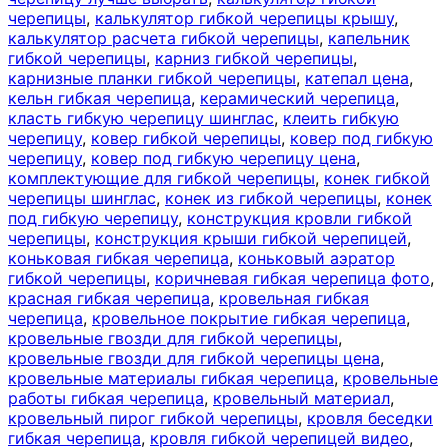
черепицы
,
калькулятор гибкой черепицы крышу
,
калькулятор расчета гибкой черепицы
,
капельник
гибкой черепицы
,
карниз гибкой черепицы
,
карнизные планки гибкой черепицы
,
катепал цена
,
кельн гибкая черепица
,
керамический черепица
,
класть гибкую черепицу шинглас
,
клеить гибкую
черепицу
,
ковер гибкой черепицы
,
ковер под гибкую
черепицу
,
ковер под гибкую черепицу цена
,
комплектующие для гибкой черепицы
,
конек гибкой
черепицы шинглас
,
конек из гибкой черепицы
,
конек
под гибкую черепицу
,
конструкция кровли гибкой
черепицы
,
конструкция крыши гибкой черепицей
,
коньковая гибкая черепица
,
коньковый аэратор
гибкой черепицы
,
коричневая гибкая черепица фото
,
красная гибкая черепица
,
кровельная гибкая
черепица
,
кровельное покрытие гибкая черепица
,
кровельные гвозди для гибкой черепицы
,
кровельные гвозди для гибкой черепицы цена
,
кровельные материалы гибкая черепица
,
кровельные
работы гибкая черепица
,
кровельный материал
,
кровельный пирог гибкой черепицы
,
кровля беседки
гибкая черепица
,
кровля гибкой черепицей видео
,