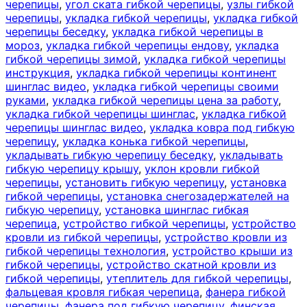
черепицы
,
угол ската гибкой черепицы
,
узлы гибкой
черепицы
,
укладка гибкой черепицы
,
укладка гибкой
черепицы беседку
,
укладка гибкой черепицы в
мороз
,
укладка гибкой черепицы ендову
,
укладка
гибкой черепицы зимой
,
укладка гибкой черепицы
инструкция
,
укладка гибкой черепицы континент
шинглас видео
,
укладка гибкой черепицы своими
руками
,
укладка гибкой черепицы цена за работу
,
укладка гибкой черепицы шинглас
,
укладка гибкой
черепицы шинглас видео
,
укладка ковра под гибкую
черепицу
,
укладка конька гибкой черепицы
,
укладывать гибкую черепицу беседку
,
укладывать
гибкую черепицу крышу
,
уклон кровли гибкой
черепицы
,
установить гибкую черепицу
,
установка
гибкой черепицы
,
установка снегозадержателей на
гибкую черепицу
,
установка шинглас гибкая
черепица
,
устройство гибкой черепицы
,
устройство
кровли из гибкой черепицы
,
устройство кровли из
гибкой черепицы технология
,
устройство крыши из
гибкой черепицы
,
устройство скатной кровли из
гибкой черепицы
,
утеплитель для гибкой черепицы
,
фальцевая кровля гибкая черепица
,
фанера гибкой
черепицы
,
фанера под гибкую черепицу
,
финская