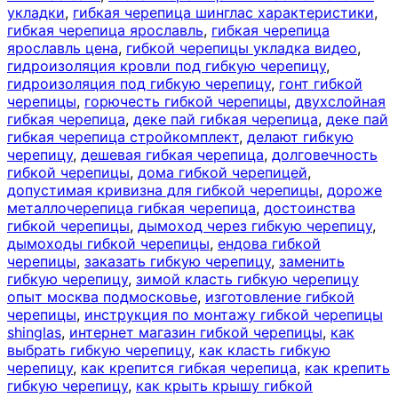
укладки
,
гибкая черепица шинглас характеристики
,
гибкая черепица ярославль
,
гибкая черепица
ярославль цена
,
гибкой черепицы укладка видео
,
гидроизоляция кровли под гибкую черепицу
,
гидроизоляция под гибкую черепицу
,
гонт гибкой
черепицы
,
горючесть гибкой черепицы
,
двухслойная
гибкая черепица
,
деке пай гибкая черепица
,
деке пай
гибкая черепица стройкомплект
,
делают гибкую
черепицу
,
дешевая гибкая черепица
,
долговечность
гибкой черепицы
,
дома гибкой черепицей
,
допустимая кривизна для гибкой черепицы
,
дороже
металлочерепица гибкая черепица
,
достоинства
гибкой черепицы
,
дымоход через гибкую черепицу
,
дымоходы гибкой черепицы
,
ендова гибкой
черепицы
,
заказать гибкую черепицу
,
заменить
гибкую черепицу
,
зимой класть гибкую черепицу
опыт москва подмосковье
,
изготовление гибкой
черепицы
,
инструкция по монтажу гибкой черепицы
shinglas
,
интернет магазин гибкой черепицы
,
как
выбрать гибкую черепицу
,
как класть гибкую
черепицу
,
как крепится гибкая черепица
,
как крепить
гибкую черепицу
,
как крыть крышу гибкой