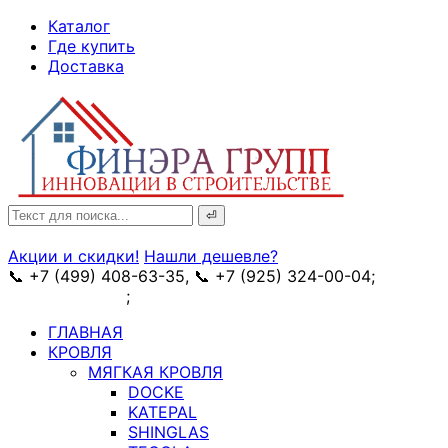
↓
Каталог
Skip
Где купить
to
Доставка
Main
Content
Search
for:
Акции и скидки!
Нашли дешевле?
📞 +7 (499) 408-63-35, 📞 +7 (925) 324-00-04;
➥
схема проезда
;
✉ e-mail: info@fin-era.ru
ГЛАВНАЯ
КРОВЛЯ
МЯГКАЯ КРОВЛЯ
DOCKE
KATEPAL
SHINGLAS