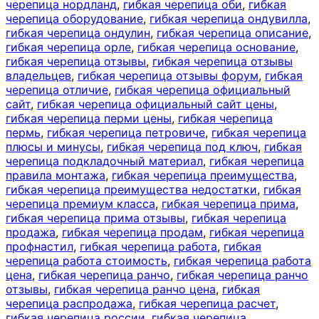
черепица нордланд
,
гибкая черепица оби
,
гибкая
черепица оборудование
,
гибкая черепица ондувилла
,
гибкая черепица ондулин
,
гибкая черепица описание
,
гибкая черепица орле
,
гибкая черепица основание
,
гибкая черепица отзывы
,
гибкая черепица отзывы
владельцев
,
гибкая черепица отзывы форум
,
гибкая
черепица отличие
,
гибкая черепица официальный
сайт
,
гибкая черепица официальный сайт цены
,
гибкая черепица перми цены
,
гибкая черепица
пермь
,
гибкая черепица петровиче
,
гибкая черепица
плюсы и минусы
,
гибкая черепица под ключ
,
гибкая
черепица подкладочный материал
,
гибкая черепица
правила монтажа
,
гибкая черепица преимущества
,
гибкая черепица преимущества недостатки
,
гибкая
черепица премиум класса
,
гибкая черепица прима
,
гибкая черепица прима отзывы
,
гибкая черепица
продажа
,
гибкая черепица продам
,
гибкая черепица
профнастил
,
гибкая черепица работа
,
гибкая
черепица работа стоимость
,
гибкая черепица работа
цена
,
гибкая черепица ранчо
,
гибкая черепица ранчо
отзывы
,
гибкая черепица ранчо цена
,
гибкая
черепица распродажа
,
гибкая черепица расчет
,
гибкая черепица россии
,
гибкая черепица