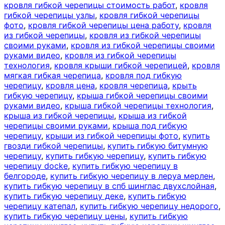
кровля гибкой черепицы стоимость работ
,
кровля
гибкой черепицы узлы
,
кровля гибкой черепицы
фото
,
кровля гибкой черепицы цена работу
,
кровля
из гибкой черепицы
,
кровля из гибкой черепицы
своими руками
,
кровля из гибкой черепицы своими
руками видео
,
кровля из гибкой черепицы
технология
,
кровля крыши гибкой черепицей
,
кровля
мягкая гибкая черепица
,
кровля под гибкую
черепицу
,
кровля цена
,
кровля черепица
,
крыть
гибкую черепицу
,
крыша гибкой черепицы своими
руками видео
,
крыша гибкой черепицы технология
,
крыша из гибкой черепицы
,
крыша из гибкой
черепицы своими руками
,
крыша под гибкую
черепицу
,
крыши из гибкой черепицы фото
,
купить
гвозди гибкой черепицы
,
купить гибкую битумную
черепицу
,
купить гибкую черепицу
,
купить гибкую
черепицу docke
,
купить гибкую черепицу в
белгороде
,
купить гибкую черепицу в леруа мерлен
,
купить гибкую черепицу в спб шинглас двухслойная
,
купить гибкую черепицу деке
,
купить гибкую
черепицу катепал
,
купить гибкую черепицу недорого
,
купить гибкую черепицу цены
,
купить гибкую