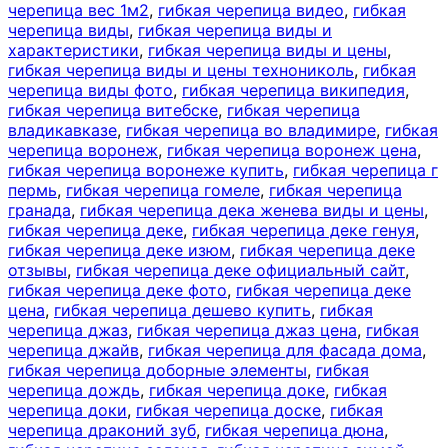
черепица вес 1м2
,
гибкая черепица видео
,
гибкая
черепица виды
,
гибкая черепица виды и
характеристики
,
гибкая черепица виды и цены
,
гибкая черепица виды и цены технониколь
,
гибкая
черепица виды фото
,
гибкая черепица википедия
,
гибкая черепица витебске
,
гибкая черепица
владикавказе
,
гибкая черепица во владимире
,
гибкая
черепица воронеж
,
гибкая черепица воронеж цена
,
гибкая черепица воронеже купить
,
гибкая черепица г
пермь
,
гибкая черепица гомеле
,
гибкая черепица
гранада
,
гибкая черепица дека женева виды и цены
,
гибкая черепица деке
,
гибкая черепица деке генуя
,
гибкая черепица деке изюм
,
гибкая черепица деке
отзывы
,
гибкая черепица деке официальный сайт
,
гибкая черепица деке фото
,
гибкая черепица деке
цена
,
гибкая черепица дешево купить
,
гибкая
черепица джаз
,
гибкая черепица джаз цена
,
гибкая
черепица джайв
,
гибкая черепица для фасада дома
,
гибкая черепица доборные элементы
,
гибкая
черепица дождь
,
гибкая черепица доке
,
гибкая
черепица доки
,
гибкая черепица доске
,
гибкая
черепица драконий зуб
,
гибкая черепица дюна
,