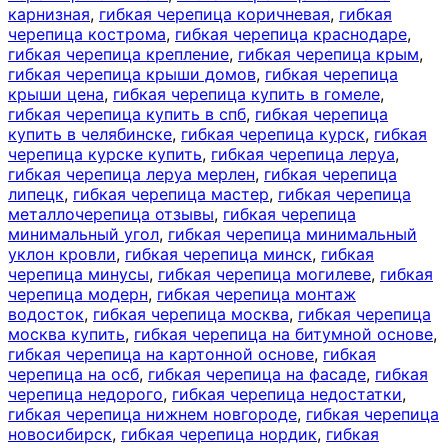
карнизная
,
гибкая черепица коричневая
,
гибкая
черепица кострома
,
гибкая черепица краснодаре
,
гибкая черепица крепление
,
гибкая черепица крым
,
гибкая черепица крыши домов
,
гибкая черепица
крыши цена
,
гибкая черепица купить в гомеле
,
гибкая черепица купить в спб
,
гибкая черепица
купить в челябинске
,
гибкая черепица курск
,
гибкая
черепица курске купить
,
гибкая черепица леруа
,
гибкая черепица леруа мерлен
,
гибкая черепица
липецк
,
гибкая черепица мастер
,
гибкая черепица
металлочерепица отзывы
,
гибкая черепица
минимальный угол
,
гибкая черепица минимальный
уклон кровли
,
гибкая черепица минск
,
гибкая
черепица минусы
,
гибкая черепица могилеве
,
гибкая
черепица модерн
,
гибкая черепица монтаж
водосток
,
гибкая черепица москва
,
гибкая черепица
москва купить
,
гибкая черепица на битумной основе
,
гибкая черепица на картонной основе
,
гибкая
черепица на осб
,
гибкая черепица на фасаде
,
гибкая
черепица недорого
,
гибкая черепица недостатки
,
гибкая черепица нижнем новгороде
,
гибкая черепица
новосибирск
,
гибкая черепица нордик
,
гибкая