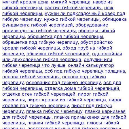
мягкий кровля цена
,
мягкий черепица
,
навес из
гибкой черепицы
,
настил гибкой черепицы
,
нож
гибкой черепицы
,
нужен ли подкладочный ковер под
гибкую черепицу
,
нужно гибкой черепицы
,
облицовка
фундамента гибкой черепицей
,
оборудование
производства гибкой черепицы
,
образцы гибкой
черепицы
,
обрешетка для гибкой черепицы
,
обрешетка под гибкую черепицу
,
обустройство
кровли гибкой черепицы
,
обход труб на гибкой
черепице
,
обшивка гибкой черепицей
,
однослойная
или двухслойная гибкая черепица
,
ондулин или
гибкая черепица что лучше
,
онлайн калькулятор
гибкой черепицы
,
осб под гибкую черепицу толщина
,
основа гибкой черепицы
,
основа под гибкую
черепицу
,
основание под гибкую черепицу
,
осп для
гибкой черепицы
,
отделка дома гибкой черепицей
,
отделка стен гибкой черепицей
,
пирог гибкой
черепицы
,
пирог кровли из гибкой черепицы
,
пирог
кровля под гибкую черепицу
,
пирог под гибкую
черепицу
,
планка гибкую черепицу
,
планка карнизная
для гибкой черепицы
,
планка примыкания для гибкой
черепицы
,
планки гибкой черепицы
,
плюсы гибкой
черепицы
,
подготовка крыши под гибкую черепицу
,