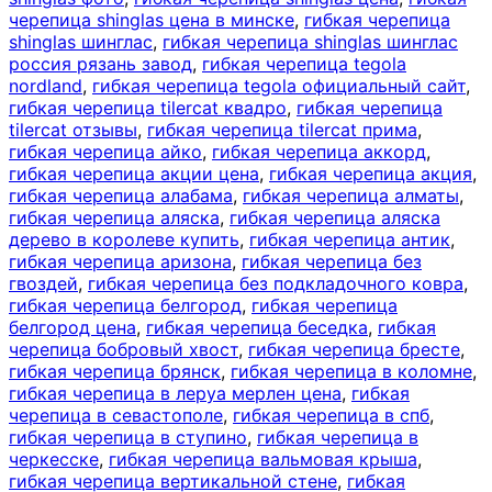
черепица shinglas цена в минске
,
гибкая черепица
shinglas шинглас
,
гибкая черепица shinglas шинглас
россия рязань завод
,
гибкая черепица tegola
nordland
,
гибкая черепица tegola официальный сайт
,
гибкая черепица tilercat квадро
,
гибкая черепица
tilercat отзывы
,
гибкая черепица tilercat прима
,
гибкая черепица айко
,
гибкая черепица аккорд
,
гибкая черепица акции цена
,
гибкая черепица акция
,
гибкая черепица алабама
,
гибкая черепица алматы
,
гибкая черепица аляска
,
гибкая черепица аляска
дерево в королеве купить
,
гибкая черепица антик
,
гибкая черепица аризона
,
гибкая черепица без
гвоздей
,
гибкая черепица без подкладочного ковра
,
гибкая черепица белгород
,
гибкая черепица
белгород цена
,
гибкая черепица беседка
,
гибкая
черепица бобровый хвост
,
гибкая черепица бресте
,
гибкая черепица брянск
,
гибкая черепица в коломне
,
гибкая черепица в леруа мерлен цена
,
гибкая
черепица в севастополе
,
гибкая черепица в спб
,
гибкая черепица в ступино
,
гибкая черепица в
черкесске
,
гибкая черепица вальмовая крыша
,
гибкая черепица вертикальной стене
,
гибкая