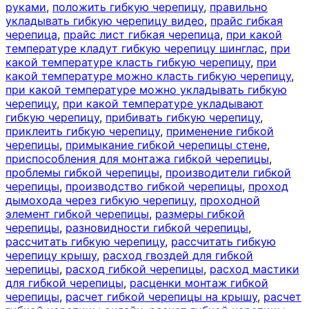
руками
,
положить гибкую черепицу
,
правильно
укладывать гибкую черепицу видео
,
прайс гибкая
черепица
,
прайс лист гибкая черепица
,
при какой
температуре кладут гибкую черепицу шинглас
,
при
какой температуре класть гибкую черепицу
,
при
какой температуре можно класть гибкую черепицу
,
при какой температуре можно укладывать гибкую
черепицу
,
при какой температуре укладывают
гибкую черепицу
,
прибивать гибкую черепицу
,
приклеить гибкую черепицу
,
применение гибкой
черепицы
,
примыкание гибкой черепицы стене
,
приспособления для монтажа гибкой черепицы
,
проблемы гибкой черепицы
,
производители гибкой
черепицы
,
производство гибкой черепицы
,
проход
дымохода через гибкую черепицу
,
проходной
элемент гибкой черепицы
,
размеры гибкой
черепицы
,
разновидности гибкой черепицы
,
рассчитать гибкую черепицу
,
рассчитать гибкую
черепицу крышу
,
расход гвоздей для гибкой
черепицы
,
расход гибкой черепицы
,
расход мастики
для гибкой черепицы
,
расценки монтаж гибкой
черепицы
,
расчет гибкой черепицы на крышу
,
расчет