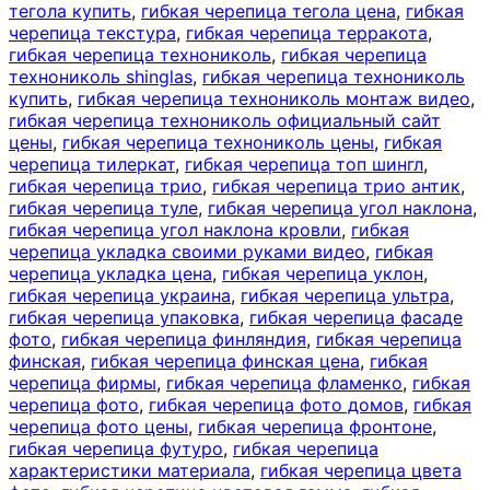
тегола купить
,
гибкая черепица тегола цена
,
гибкая
черепица текстура
,
гибкая черепица терракота
,
гибкая черепица технониколь
,
гибкая черепица
технониколь shinglas
,
гибкая черепица технониколь
купить
,
гибкая черепица технониколь монтаж видео
,
гибкая черепица технониколь официальный сайт
цены
,
гибкая черепица технониколь цены
,
гибкая
черепица тилеркат
,
гибкая черепица топ шингл
,
гибкая черепица трио
,
гибкая черепица трио антик
,
гибкая черепица туле
,
гибкая черепица угол наклона
,
гибкая черепица угол наклона кровли
,
гибкая
черепица укладка своими руками видео
,
гибкая
черепица укладка цена
,
гибкая черепица уклон
,
гибкая черепица украина
,
гибкая черепица ультра
,
гибкая черепица упаковка
,
гибкая черепица фасаде
фото
,
гибкая черепица финляндия
,
гибкая черепица
финская
,
гибкая черепица финская цена
,
гибкая
черепица фирмы
,
гибкая черепица фламенко
,
гибкая
черепица фото
,
гибкая черепица фото домов
,
гибкая
черепица фото цены
,
гибкая черепица фронтоне
,
гибкая черепица футуро
,
гибкая черепица
характеристики материала
,
гибкая черепица цвета