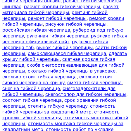
гибкой черепицы онлайн
,
расчет гибкой черепицы
шинглас
,
расчет кровли гибкой черепицы
,
расчет
материала гибкой черепицы
,
рейтинг гибкой
черепицы
,
ремонт гибкой черепицы
,
ремонт кровли
гибкой черепицы
,
рисунок гибкой черепицы
,
российская гибкая черепица
,
рубероид под гибкую
черепицу
,
рулонная гибкая черепица
,
руфлекс гибкая
черепица официальный сайт
,
руфлекс гибкая
черепица таб
,
рынок гибкой черепицы
,
сайты гибкой
черепицы
,
самоклеющаяся гибкая черепица
,
сделать
крышу гибкой черепицы
,
скатная кровля гибкая
черепица
,
скоба снегоостанавливающая для гибкой
черепицы
,
сколько гибкой черепицы в упаковке
,
сколько стоит гибкая черепица
,
сколько стоит
гибкая черепица на крышу
,
смета гибкая черепица
,
снег на гибкой черепице
,
снегозадержатели для
гибкой черепицы
,
снегостопор для гибкой черепицы
,
состоит гибкая черепица
,
срок хранения гибкой
черепицы
,
стелить гибкую черепицу
,
стоимость
гибкой черепицы за квадратный метр
,
стоимость
кровли гибкой черепицы
,
стоимость монтажа гибкой
черепицы
,
стоимость монтажа гибкой черепицы за
квадратный метр
,
стоимость работ по укладке