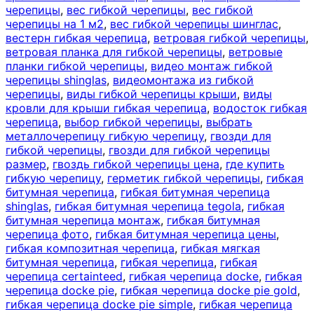
черепицы
,
вес гибкой черепицы
,
вес гибкой
черепицы на 1 м2
,
вес гибкой черепицы шинглас
,
вестерн гибкая черепица
,
ветровая гибкой черепицы
,
ветровая планка для гибкой черепицы
,
ветровые
планки гибкой черепицы
,
видео монтаж гибкой
черепицы shinglas
,
видеомонтажа из гибкой
черепицы
,
виды гибкой черепицы крыши
,
виды
кровли для крыши гибкая черепица
,
водосток гибкая
черепица
,
выбор гибкой черепицы
,
выбрать
металлочерепицу гибкую черепицу
,
гвозди для
гибкой черепицы
,
гвозди для гибкой черепицы
размер
,
гвоздь гибкой черепицы цена
,
где купить
гибкую черепицу
,
герметик гибкой черепицы
,
гибкая
битумная черепица
,
гибкая битумная черепица
shinglas
,
гибкая битумная черепица tegola
,
гибкая
битумная черепица монтаж
,
гибкая битумная
черепица фото
,
гибкая битумная черепица цены
,
гибкая композитная черепица
,
гибкая мягкая
битумная черепица
,
гибкая черепица
,
гибкая
черепица certainteed
,
гибкая черепица docke
,
гибкая
черепица docke pie
,
гибкая черепица docke pie gold
,
гибкая черепица docke pie simple
,
гибкая черепица