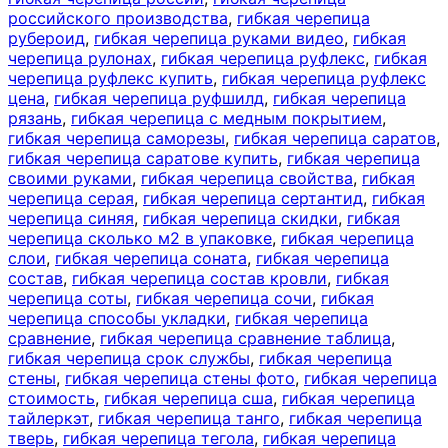
российского производства
,
гибкая черепица
рубероид
,
гибкая черепица руками видео
,
гибкая
черепица рулонах
,
гибкая черепица руфлекс
,
гибкая
черепица руфлекс купить
,
гибкая черепица руфлекс
цена
,
гибкая черепица руфшилд
,
гибкая черепица
рязань
,
гибкая черепица с медным покрытием
,
гибкая черепица саморезы
,
гибкая черепица саратов
,
гибкая черепица саратове купить
,
гибкая черепица
своими руками
,
гибкая черепица свойства
,
гибкая
черепица серая
,
гибкая черепица сертантид
,
гибкая
черепица синяя
,
гибкая черепица скидки
,
гибкая
черепица сколько м2 в упаковке
,
гибкая черепица
слои
,
гибкая черепица соната
,
гибкая черепица
состав
,
гибкая черепица состав кровли
,
гибкая
черепица соты
,
гибкая черепица сочи
,
гибкая
черепица способы укладки
,
гибкая черепица
сравнение
,
гибкая черепица сравнение таблица
,
гибкая черепица срок службы
,
гибкая черепица
стены
,
гибкая черепица стены фото
,
гибкая черепица
стоимость
,
гибкая черепица сша
,
гибкая черепица
тайлеркэт
,
гибкая черепица танго
,
гибкая черепица
тверь
,
гибкая черепица тегола
,
гибкая черепица