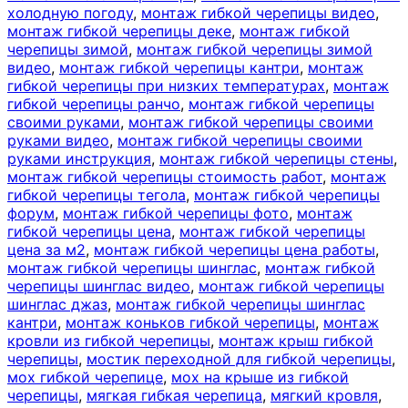
холодную погоду
,
монтаж гибкой черепицы видео
,
монтаж гибкой черепицы деке
,
монтаж гибкой
черепицы зимой
,
монтаж гибкой черепицы зимой
видео
,
монтаж гибкой черепицы кантри
,
монтаж
гибкой черепицы при низких температурах
,
монтаж
гибкой черепицы ранчо
,
монтаж гибкой черепицы
своими руками
,
монтаж гибкой черепицы своими
руками видео
,
монтаж гибкой черепицы своими
руками инструкция
,
монтаж гибкой черепицы стены
,
монтаж гибкой черепицы стоимость работ
,
монтаж
гибкой черепицы тегола
,
монтаж гибкой черепицы
форум
,
монтаж гибкой черепицы фото
,
монтаж
гибкой черепицы цена
,
монтаж гибкой черепицы
цена за м2
,
монтаж гибкой черепицы цена работы
,
монтаж гибкой черепицы шинглас
,
монтаж гибкой
черепицы шинглас видео
,
монтаж гибкой черепицы
шинглас джаз
,
монтаж гибкой черепицы шинглас
кантри
,
монтаж коньков гибкой черепицы
,
монтаж
кровли из гибкой черепицы
,
монтаж крыш гибкой
черепицы
,
мостик переходной для гибкой черепицы
,
мох гибкой черепице
,
мох на крыше из гибкой
черепицы
,
мягкая гибкая черепица
,
мягкий кровля
,