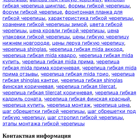
гибкая черепица шинглас
,
формы гибкой черепицы
,
форум гибкой черепице
,
фронтонная планка для
гибкой черепицы
,
характеристика гибкой черепицы
,
хранение гибкой черепицы зимой
,
цвета гибкой
черепицы
,
цена кровли гибкой черепицы
,
цена
упаковки гибкой черепицы
,
цены гибкую черепицу
нижнем новгороде
,
цены леруа гибкую черепицу
,
черепица shinglas
,
черепица гибкая mida аккорд
,
черепица гибкая mida квадро
,
черепица гибкая mida
купить
,
черепица гибкая mida прима
,
черепица
гибкая mida прима коричневая
,
черепица гибкая mida
прима отзывы
,
черепица гибкая mida трио
,
черепица
гибкая shinglas кантри
,
черепица гибкая shinglas
финская коричневая
,
черепица гибкая tilercat
,
черепица гибкая tilercat коричневая
,
черепица гибкая
кадриль соната
,
черепица гибкая финская красный
,
черепица купить
,
черепица монтаж
,
черепица цена
,
шаг обрешетки гибкой черепицы
,
шаг обрешетки под
гибкую черепицу
,
шаг стропил гибкой черепицы
,
этапы монтажа гибкой черепицы
Контактная информация