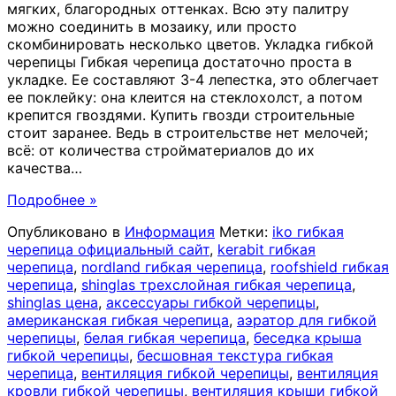
мягких, благородных оттенках. Всю эту палитру
можно соединить в мозаику, или просто
скомбинировать несколько цветов. Укладка гибкой
черепицы Гибкая черепица достаточно проста в
укладке. Ее составляют 3-4 лепестка, это облегчает
ее поклейку: она клеится на стеклохолст, а потом
крепится гвоздями. Купить гвозди строительные
стоит заранее. Ведь в строительстве нет мелочей;
всё: от количества стройматериалов до их
качества
…
Подробнее »
Опубликовано в
Информация
Метки:
iko гибкая
черепица официальный сайт
,
kerabit гибкая
черепица
,
nordland гибкая черепица
,
roofshield гибкая
черепица
,
shinglas трехслойная гибкая черепица
,
shinglas цена
,
аксессуары гибкой черепицы
,
американская гибкая черепица
,
аэратор для гибкой
черепицы
,
белая гибкая черепица
,
беседка крыша
гибкой черепицы
,
бесшовная текстура гибкая
черепица
,
вентиляция гибкой черепицы
,
вентиляция
кровли гибкой черепицы
,
вентиляция крыши гибкой