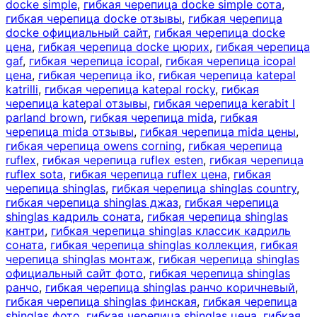
docke simple
,
гибкая черепица docke simple сота
,
гибкая черепица docke отзывы
,
гибкая черепица
docke официальный сайт
,
гибкая черепица docke
цена
,
гибкая черепица docke цюрих
,
гибкая черепица
gaf
,
гибкая черепица icopal
,
гибкая черепица icopal
цена
,
гибкая черепица iko
,
гибкая черепица katepal
katrilli
,
гибкая черепица katepal rocky
,
гибкая
черепица katepal отзывы
,
гибкая черепица kerabit l
parland brown
,
гибкая черепица mida
,
гибкая
черепица mida отзывы
,
гибкая черепица mida цены
,
гибкая черепица owens corning
,
гибкая черепица
ruflex
,
гибкая черепица ruflex esten
,
гибкая черепица
ruflex sota
,
гибкая черепица ruflex цена
,
гибкая
черепица shinglas
,
гибкая черепица shinglas country
,
гибкая черепица shinglas джаз
,
гибкая черепица
shinglas кадриль соната
,
гибкая черепица shinglas
кантри
,
гибкая черепица shinglas классик кадриль
соната
,
гибкая черепица shinglas коллекция
,
гибкая
черепица shinglas монтаж
,
гибкая черепица shinglas
официальный сайт фото
,
гибкая черепица shinglas
ранчо
,
гибкая черепица shinglas ранчо коричневый
,
гибкая черепица shinglas финская
,
гибкая черепица
shinglas фото
,
гибкая черепица shinglas цена
,
гибкая