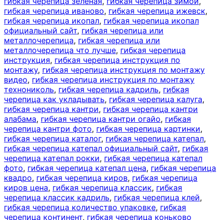
гибкая черепица зеленая
,
гибкая черепица зимой
,
гибкая черепица иваново
,
гибкая черепица ижевск
,
гибкая черепица икопал
,
гибкая черепица икопал
официальный сайт
,
гибкая черепица или
металлочерепица
,
гибкая черепица или
металлочерепица что лучше
,
гибкая черепица
инструкция
,
гибкая черепица инструкция по
монтажу
,
гибкая черепица инструкция по монтажу
видео
,
гибкая черепица инструкция по монтажу
технониколь
,
гибкая черепица кадриль
,
гибкая
черепица как укладывать
,
гибкая черепица калуга
,
гибкая черепица кантри
,
гибкая черепица кантри
алабама
,
гибкая черепица кантри огайо
,
гибкая
черепица кантри фото
,
гибкая черепица картинки
,
гибкая черепица каталог
,
гибкая черепица катепал
,
гибкая черепица катепал официальный сайт
,
гибкая
черепица катепал рокки
,
гибкая черепица катепал
фото
,
гибкая черепица катепал цена
,
гибкая черепица
квадро
,
гибкая черепица киров
,
гибкая черепица
киров цена
,
гибкая черепица классик
,
гибкая
черепица классик кадриль
,
гибкая черепица клей
,
гибкая черепица количество упаковке
,
гибкая
черепица континент
,
гибкая черепица коньково