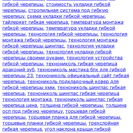
гибкой черепицы
,
стоимость укладки гибкой
черепицы
,
стропильная система под гибкую
черепицу
,
схема укладки гибкой черепицы
,
тайлеркет гибкая черепица
,
температура монтажа
гибкой черепицы
,
температура укладки гибкой
черепицы
,
технология гибкой черепицы
,
технология
монтажа гибкой черепицы
,
технология монтажа
гибкой черепицы шинглас
,
технология укладки
гибкой черепицы
,
технология укладки гибкой
черепицы своими руками
,
технология устройства
гибкой черепицы
,
технониколь гибкая черепица
драконий зуб
,
технониколь мастика бпх для гибкой
черепицы 23
,
технониколь официальный сайт гибкая
черепица
,
технониколь подкладочный ковер для
гибкой черепицы хмм
,
технониколь шинглас гибкая
черепица
,
технониколь шинглас гибкая черепица
технология монтажа
,
технониколь шинглас гибкая
черепица цена
,
толщина гибкой черепицы
,
толщина
осп под гибкую черепицу
,
торцевая гибкой
черепицы
,
торцевая планка для гибкой черепицы
,
торцевые планки гибкой черепицы
,
трехслойная
гибкая черепица
,
угол наклона крыши гибкой