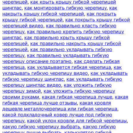
черепицей
,
как крыть крышу гибкой черепицей
шинглас
,
как монтировать гибкую черепицу
,
как
накрыть крышу гибкой черепицей
,
как покрыть
крышу гибкой черепицей
,
как покрыть крышу гибкой
черепицей видео
,
как правильно класть гибкую
черепицу
,
как правильно крепить гибкую черепицу
шинглас
,
как правильно крыть крышу гибкой
черепицей
,
как правильно накрыть крышу гибкой
черепицей
,
как правильно укладывать гибкую
черепицу
,
как правильно укладывать гибкую
черепицу описание поэтапно
,
как сделать гибкая
черепица
,
как укладывается гибкая черепица
,
как
укладывать гибкую черепицу видео
,
как укладывать
гибкую черепицу шинглас
,
как укладывать гибкую
черепицу шинглас видео
,
как уложить гибкую
черепицу зимой
,
как уложить гибкую черепицу
своими руками
,
какая гибкая черепица лучше
,
какая
гибкая черепица лучше отзывы
,
какая кровля
дешевле металлочерепица или гибкая черепица
,
какой подкладочный ковер лучше под гибкую
черепицу
,
какой уклон кровли для гибкой черепицы
,
какую гибкую черепицу выбрать
,
какую гибкую
черепицу лучше выбрать
,
калькулятор гибкой