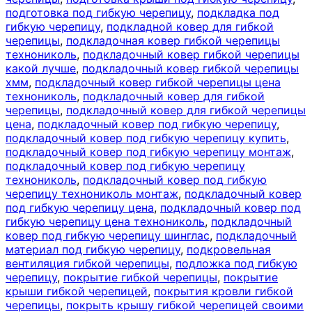
подготовка под гибкую черепицу
,
подкладка под
гибкую черепицу
,
подкладной ковер для гибкой
черепицы
,
подкладочная ковер гибкой черепицы
технониколь
,
подкладочный ковер гибкой черепицы
какой лучше
,
подкладочный ковер гибкой черепицы
хмм
,
подкладочный ковер гибкой черепицы цена
технониколь
,
подкладочный ковер для гибкой
черепицы
,
подкладочный ковер для гибкой черепицы
цена
,
подкладочный ковер под гибкую черепицу
,
подкладочный ковер под гибкую черепицу купить
,
подкладочный ковер под гибкую черепицу монтаж
,
подкладочный ковер под гибкую черепицу
технониколь
,
подкладочный ковер под гибкую
черепицу технониколь монтаж
,
подкладочный ковер
под гибкую черепицу цена
,
подкладочный ковер под
гибкую черепицу цена технониколь
,
подкладочный
ковер под гибкую черепицу шинглас
,
подкладочный
материал под гибкую черепицу
,
подкровельная
вентиляция гибкой черепицы
,
подложка под гибкую
черепицу
,
покрытие гибкой черепицы
,
покрытие
крыши гибкой черепицей
,
покрытия кровли гибкой
черепицы
,
покрыть крышу гибкой черепицей своими