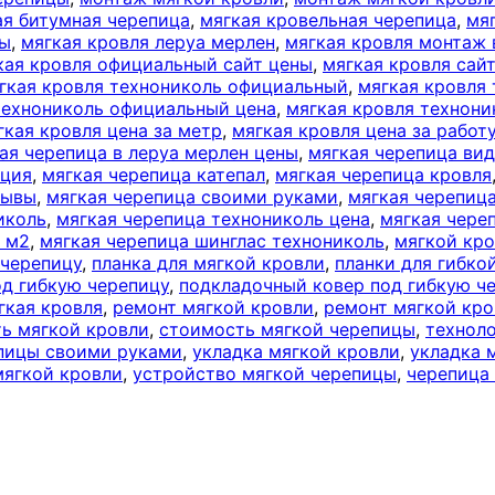
ая битумная черепица
,
мягкая кровельная черепица
,
мя
ны
,
мягкая кровля леруа мерлен
,
мягкая кровля монтаж 
кая кровля официальный сайт цены
,
мягкая кровля сайт
гкая кровля технониколь официальный
,
мягкая кровля
технониколь официальный цена
,
мягкая кровля технони
гкая кровля цена за метр
,
мягкая кровля цена за работ
ая черепица в леруа мерлен цены
,
мягкая черепица ви
кция
,
мягкая черепица катепал
,
мягкая черепица кровля
зывы
,
мягкая черепица своими руками
,
мягкая черепиц
иколь
,
мягкая черепица технониколь цена
,
мягкая чере
а м2
,
мягкая черепица шинглас технониколь
,
мягкой кро
 черепицу
,
планка для мягкой кровли
,
планки для гибко
д гибкую черепицу
,
подкладочный ковер под гибкую ч
гкая кровля
,
ремонт мягкой кровли
,
ремонт мягкой кро
ь мягкой кровли
,
стоимость мягкой черепицы
,
техноло
епицы своими руками
,
укладка мягкой кровли
,
укладка 
мягкой кровли
,
устройство мягкой черепицы
,
черепица 