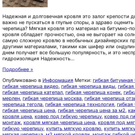
Надежная и долговечная кровля это залог крепости 
важно не пускаться в глупые споры, а здраво оценит
черепица? Мягкая кровля это материал на битумно-п
кровля обладает прочностью, она не выгорает на сол
самую сложную кровлю в необычных дизайнерских пр
другими материалами, такими как шифер или ондулин
днем получает все большую популярность, и это нес
гидроизоляция Надежность
…
Подробнее »
Опубликовано в
Информация
Метки:
гибкая битумная
гибкая черепица видео
,
гибкая черепица виды
,
гибкая
гибкая черепица катепал
,
гибкая черепица конек
,
гибк
мерлен
,
гибкая черепица москва
,
гибкая черепица от
черепица тегола
,
гибкая черепица технология
,
гибкая
гибкая черепица цена
,
гибкая черепица цена за м2
,
ка
кровля цена
,
ковер под гибкую черепицу
,
ковер под г
монтаж
,
кровля мягкая черепица цена
,
кровля под мя
гибкую черепицу
,
купить мягкую кровлю
,
купить мягк
мягкая черепица
,
м2 мягкой кровли
,
монтаж гибкой ч