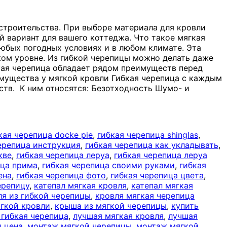
строительства. При выборе материала для кровли
й вариант для вашего коттеджа. Что такое мягкая
юбых погодных условиях и в любом климате. Эта
оком уровне. Из гибкой черепицы можно делать даже
кая черепица обладает рядом преимуществ перед
мущества у мягкой кровли Гибкая черепица с каждым
ств. К ним относятся: Безотходность Шумо- и
кая черепица docke pie
,
гибкая черепица shinglas
,
ерепица инструкция
,
гибкая черепица как укладывать
,
кве
,
гибкая черепица леруа
,
гибкая черепица леруа
ица прима
,
гибкая черепица своими руками
,
гибкая
ена
,
гибкая черепица фото
,
гибкая черепица цвета
,
ерепицу
,
катепал мягкая кровля
,
катепал мягкая
ля из гибкой черепицы
,
кровля мягкая черепица
гкой кровли
,
крыша из мягкой черепицы
,
купить
 гибкая черепица
,
лучшая мягкая кровля
,
лучшая
 цена
,
монтаж мягкой черепицы
,
монтаж мягкой