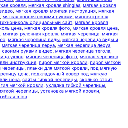
гкая кровля
,
мягкая кровля shinglas
,
мягкая кровля
видео
,
мягкая кровля монтаж инструкция
,
мягкая
,
мягкая кровля своими руками
,
мягкая кровля
 технониколь официальный сайт
,
мягкая кровля
коль цена
,
мягкая кровля фото
,
мягкая кровля цена
,
у
,
мягкая рулонная кровля
,
мягкая черепица
,
мягкая
део
,
мягкая черепица виды
,
мягкая черепица виды и
,
мягкая черепица леруа
,
мягкая черепица леруа
а своими руками видео
,
мягкая черепица тегола
,
пица уклон
,
мягкая черепица фото
,
мягкая черепица
вли инструкция
,
пирог мягкой кровли
,
пирог мягкой
й черепицы
,
планки для мягкой кровли
,
под мягкую
ерепицу цена
,
подкладочный ковер под мягкую
вли цена
,
сайты гибкой черепицы
,
сколько стоит
гия мягкой кровли
,
укладка гибкой черепицы
,
мягкой черепицы
,
установка мягкой кровли
,
гибкая mida