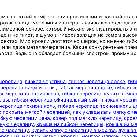
дома, высокий комфорт при проживании и важный этап 
ь разные виды черепицы и выбрать наиболее подходящи
олимерной основе, который можно эксплуатировать в л
нце и не гниет, а шумо и гидроизоляция на самом выс
оектах. Мир кровли достаточно широк, но именно гиб
 или даже металлочерепица. Какие конкурентные преи
проста. Ведь она обладает большим спектром преимуще
 черепица
,
гибкая черепица
,
гибкая черепица docke
,
гиб
 черепица виды и цены
,
гибкая черепица деке
,
гибкая ч
ая черепица коричневая
,
гибкая черепица купить в мос
зывы
,
гибкая черепица официальный сайт
,
гибкая череп
 черепица технониколь
,
гибкая черепица технониколь ц
к покрыть мягкой черепицей
,
как укладывать мягкую ч
ибкую черепицу цена
,
ковер под мягкую черепицу
,
кров
гкую черепицу
,
крыша из гибкой черепицы
,
крыша из мя
ую черепицу
,
купить мягкую черепицу в москве
,
лучшая
ерепицы
,
монтаж мягкой кровли
,
монтаж мягкой кровли