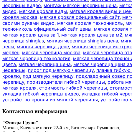
черепицы видео
,
монтаж мягкой черепицы цена
,
мягк
видео
,
мягкая кровля виды
,
мягкая кровля виды и це
кровля москва
,
мягкая кровля официальный сайт
,
мяг
своими руками видео
,
мягкая кровля технониколь
,
мя
технониколь официальный сайт цены
,
мягкая кровля 
мягкая кровля цена за 1
,
мягкая кровля цена за м2
,
мя
черепица shinglas
,
мягкая черепица shinglas цена
,
мягк
цены
,
мягкая черепица деке
,
мягкая черепица инстру
мерлен
,
мягкая черепица москва
,
мягкая черепица от
мягкая черепица технология
,
мягкая черепица технон
цвета
,
мягкая черепица цена
,
мягкая черепица цена з
черепицы
,
пирог под мягкую черепицу
,
планка гибкую
кровлю
,
под мягкую черепицу
,
подкладочный ковер по
черепицу
,
производители гибкой черепицы
,
работа мя
мягкая кровля
,
стоимость гибкой черепицы
,
стоимост
укладка гибкой черепицы видео
,
укладка гибкой чер
устройство кровли из мягкой черепицы
,
устройство 
Контактная информация
"Финэра Групп"
Москва, Киевское шоссе 22-й км, Бизнес-парк Румянцево,