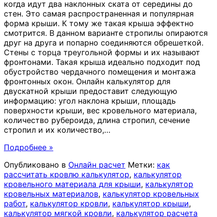
когда идут два наклонных ската от середины до
стен. Это самая распространенная и популярная
форма крыши. К тому же такая крыша эффектно
смотрится. В данном варианте стропилы опираются
друг на друга и попарно соединяются обрешеткой.
Стены с торца треугольной формы и их называют
фронтонами. Такая крыша идеально подходит под
обустройство чердачного помещения и монтажа
фронтонных окон. Онлайн калькулятор для
двускатной крыши предоставит следующую
информацию: угол наклона крыши, площадь
поверхности крыши, вес кровельного материала,
количество рубероида, длина стропил, сечение
стропил и их количество,
…
Подробнее »
Опубликовано в
Онлайн расчет
Метки:
как
рассчитать кровлю калькулятор
,
калькулятор
кровельного материала для крыши
,
калькулятор
кровельных материалов
,
калькулятор кровельных
работ
,
калькулятор кровли
,
калькулятор крыши
,
калькулятор мягкой кровли
,
калькулятор расчета