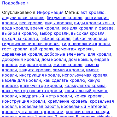
Подробнее »
Опубликовано в
Информация
Метки:
акт кровлю
,
андулиновая кровля
,
битумная кровля
,
вентиляция
кровли
,
вес кровли
,
виды кровли
,
виды кровли крыш
,
вода кровле
,
время кровли
,
все для кровли и фасада
,
выбирай кровлю
,
выбор кровли
,
высокая кровля
,
выход на кровлю
,
гибкая кровля
,
гибкая черепица
,
гидроизоляционная кровля
,
гидроизоляция кровли
,
гост кровли
,
дай кровля
,
демонтаж кровли
,
деревянная кровля
,
доборные элементы для кровли
,
доборный кровли
,
дом кровли
,
дом крыша
,
ендова
кровли
,
жидкая кровля
,
жилая кровля
,
замена
кровли
,
защита кровли
,
зимняя кровля
,
имеет
кровли
,
инструкция кровле
,
используемая кровля
,
кабель для кровли
,
как сделать кровлю
,
какую
кровлю
,
калькулятор кровли
,
калькулятор крыша
,
калькулятор расчета кровли
,
капитальный ремонт
кровли
,
квадратный метр кровли
,
конек кровли
,
конструкция кровли
,
крепление кровель
,
кровельная
кровля
,
кровельная работа
,
кровельный материал
,
кровле установлен
,
кровли м
,
кровли снега наледи
,
кровля
,
кровля 1
,
кровля 2
,
кровля 5
,
кровля shinglas
,