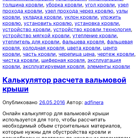
толщина кровли
,
уборка кровли
,
угол кровли
,
узел
прохода кровли
,
узел прохода через кровлю
,
узлы
кровли
,
укладка кровли
,
уклон кровли
,
уложить
кровлю
,
установить кровлю
,
установка кровли
,
устройство кровли
,
устройство кровли технология
,
устройство мягкой кровли
,
утепление кровли
,
утеплитель для кровли
,
фальцева кровля
,
фальцевая
кровля
,
холодная кровля
,
цвета кровли
,
центр
кровли
,
часть кровли
,
черепица цена
,
чертеж кровли
,
чистка кровли
,
шиферная кровля
,
эксплуатация
кровли
,
эксплуатируемая кровля
,
элементы кровли
Калькулятор расчета вальмовой
крыши
Опубликовано
26.05.2016
Автор:
adfinera
Онлайн калькулятор для вальмовой крыши
используется для того, чтобы рассчитать
необходимый объем строительных материалов,
которые нужны для обустройства кровли и