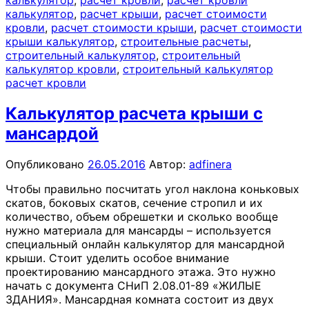
калькулятор
,
расчет кровли
,
расчет кровли
калькулятор
,
расчет крыши
,
расчет стоимости
кровли
,
расчет стоимости крыши
,
расчет стоимости
крыши калькулятор
,
строительные расчеты
,
строительный калькулятор
,
строительный
калькулятор кровли
,
строительный калькулятор
расчет кровли
Калькулятор расчета крыши с
мансардой
Опубликовано
26.05.2016
Автор:
adfinera
Чтобы правильно посчитать угол наклона коньковых
скатов, боковых скатов, сечение стропил и их
количество, объем обрешетки и сколько вообще
нужно материала для мансарды – используется
специальный онлайн калькулятор для мансардной
крыши. Стоит уделить особое внимание
проектированию мансардного этажа. Это нужно
начать с документа СНиП 2.08.01-89 «ЖИЛЫЕ
ЗДАНИЯ». Мансардная комната состоит из двух