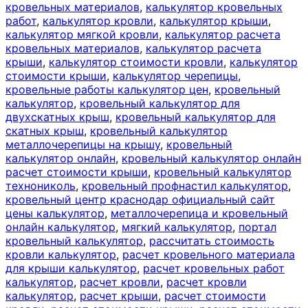
кровельных материалов
,
калькулятор кровельных
работ
,
калькулятор кровли
,
калькулятор крыши
,
калькулятор мягкой кровли
,
калькулятор расчета
кровельных материалов
,
калькулятор расчета
крыши
,
калькулятор стоимости кровли
,
калькулятор
стоимости крыши
,
калькулятор черепицы
,
кровельные работы калькулятор цен
,
кровельный
калькулятор
,
кровельный калькулятор для
двухскатных крыш
,
кровельный калькулятор для
скатных крыш
,
кровельный калькулятор
металлочерепицы на крышу
,
кровельный
калькулятор онлайн
,
кровельный калькулятор онлайн
расчет стоимости крыши
,
кровельный калькулятор
технониколь
,
кровельный профнастил калькулятор
,
кровельный центр краснодар официальный сайт
цены калькулятор
,
металлочерепица и кровельный
онлайн калькулятор
,
мягкий калькулятор
,
портал
кровельный калькулятор
,
рассчитать стоимость
кровли калькулятор
,
расчет кровельного материала
для крыши калькулятор
,
расчет кровельных работ
калькулятор
,
расчет кровли
,
расчет кровли
калькулятор
,
расчет крыши
,
расчет стоимости