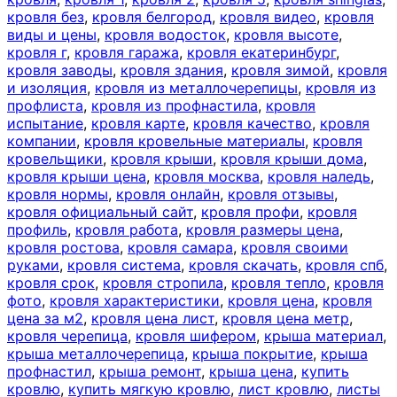
кровля без
,
кровля белгород
,
кровля видео
,
кровля
виды и цены
,
кровля водосток
,
кровля высоте
,
кровля г
,
кровля гаража
,
кровля екатеринбург
,
кровля заводы
,
кровля здания
,
кровля зимой
,
кровля
и изоляция
,
кровля из металлочерепицы
,
кровля из
профлиста
,
кровля из профнастила
,
кровля
испытание
,
кровля карте
,
кровля качество
,
кровля
компании
,
кровля кровельные материалы
,
кровля
кровельщики
,
кровля крыши
,
кровля крыши дома
,
кровля крыши цена
,
кровля москва
,
кровля наледь
,
кровля нормы
,
кровля онлайн
,
кровля отзывы
,
кровля официальный сайт
,
кровля профи
,
кровля
профиль
,
кровля работа
,
кровля размеры цена
,
кровля ростова
,
кровля самара
,
кровля своими
руками
,
кровля система
,
кровля скачать
,
кровля спб
,
кровля срок
,
кровля стропила
,
кровля тепло
,
кровля
фото
,
кровля характеристики
,
кровля цена
,
кровля
цена за м2
,
кровля цена лист
,
кровля цена метр
,
кровля черепица
,
кровля шифером
,
крыша материал
,
крыша металлочерепица
,
крыша покрытие
,
крыша
профнастил
,
крыша ремонт
,
крыша цена
,
купить
кровлю
,
купить мягкую кровлю
,
лист кровлю
,
листы