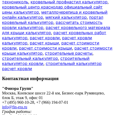
технониколь
,
кровельный профнастил калькулятор
,
кровельный центр краснодар официальный сайт
цены калькулятор
,
металлочерепица и кровельный
онлайн калькулятор
,
мягкий калькулятор
,
портал
кровельный калькулятор
,
рассчитать стоимость
кровли калькулятор
,
расчет кровельного материала
для крыши калькулятор
,
расчет кровельных работ
калькулятор
,
расчет кровли
,
расчет кровли
калькулятор
,
расчет крыши
,
расчет стоимости
кровли
,
расчет стоимости крыши
,
расчет стоимости
крыши калькулятор
,
строительные расчеты
,
строительный калькулятор
,
строительный
калькулятор кровли
,
строительный калькулятор
расчет кровли
Контактная информация
"Финэра Групп"
Москва, Киевское шоссе 22-й км, Бизнес-парк Румянцево,
блок Б, этаж 9, офис 01
+7 (495) 960-10-28, +7 (966) 194-07-01
info@fin-era.ru
График работы: