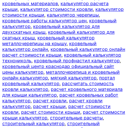
кровельных материалов
,
калькулятор расчета
крыши
,
калькулятор стоимости кровли
,
калькулятор
стоимости крыши
,
калькулятор черепицы
,
кровельные работы калькулятор цен
,
кровельный
калькулятор
,
кровельный калькулятор для
двухскатных крыш
,
кровельный калькулятор для
скатных крыш
,
кровельный калькулятор
металлочерепицы на крышу
,
кровельный
калькулятор онлайн
,
кровельный калькулятор онлайн
расчет стоимости крыши
,
кровельный калькулятор
технониколь
,
кровельный профнастил калькулятор
,
кровельный центр краснодар официальный сайт
цены калькулятор
,
металлочерепица и кровельный
онлайн калькулятор
,
мягкий калькулятор
,
портал
кровельный калькулятор
,
рассчитать стоимость
кровли калькулятор
,
расчет кровельного материала
для крыши калькулятор
,
расчет кровельных работ
калькулятор
,
расчет кровли
,
расчет кровли
калькулятор
,
расчет крыши
,
расчет стоимости
кровли
,
расчет стоимости крыши
,
расчет стоимости
крыши калькулятор
,
строительные расчеты
,
строительный калькулятор
,
строительный