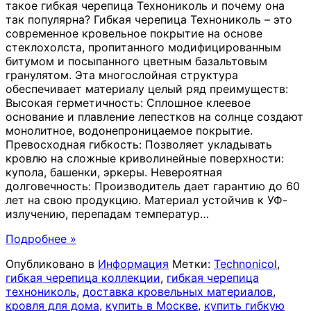
такое гибкая черепица Технониколь и почему она
так популярна? Гибкая черепица Технониколь – это
современное кровельное покрытие на основе
стеклохолста, пропитанного модифицированным
битумом и посыпанного цветным базальтовым
гранулятом. Эта многослойная структура
обеспечивает материалу целый ряд преимуществ:
Высокая герметичность: Сплошное клеевое
основание и плавление лепестков на солнце создают
монолитное, водонепроницаемое покрытие.
Превосходная гибкость: Позволяет укладывать
кровлю на сложные криволинейные поверхности:
купола, башенки, эркеры. Невероятная
долговечность: Производитель дает гарантию до 60
лет на свою продукцию. Материал устойчив к УФ-
излучению, перепадам температур
…
Подробнее »
Опубликовано в
Информация
Метки:
Technonicol
,
гибкая черепица коллекции
,
гибкая черепица
технониколь
,
доставка кровельных материалов
,
кровля для дома
,
купить в Москве
,
купить гибкую