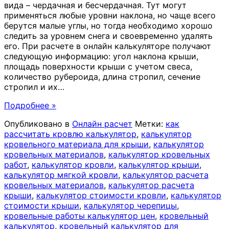
вида – чердачная и бесчердачная. Тут могут
применяться любые уровни наклона, но чаще всего
берутся малые углы, но тогда необходимо хорошо
следить за уровнем снега и своевременно удалять
его. При расчете в онлайн калькуляторе получают
следующую информацию: угол наклона крыши,
площадь поверхности крыши с учетом свеса,
количество рубероида, длина стропил, сечение
стропил и их
…
Подробнее »
Опубликовано в
Онлайн расчет
Метки:
как
рассчитать кровлю калькулятор
,
калькулятор
кровельного материала для крыши
,
калькулятор
кровельных материалов
,
калькулятор кровельных
работ
,
калькулятор кровли
,
калькулятор крыши
,
калькулятор мягкой кровли
,
калькулятор расчета
кровельных материалов
,
калькулятор расчета
крыши
,
калькулятор стоимости кровли
,
калькулятор
стоимости крыши
,
калькулятор черепицы
,
кровельные работы калькулятор цен
,
кровельный
калькулятор
,
кровельный калькулятор для