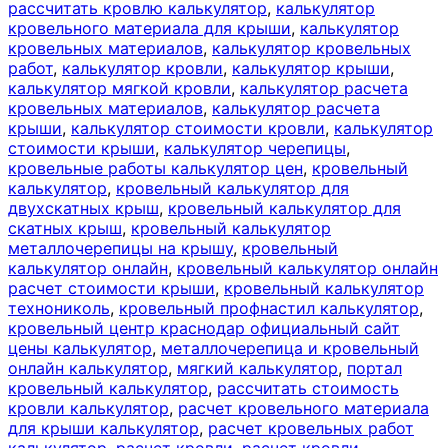
рассчитать кровлю калькулятор
,
калькулятор
кровельного материала для крыши
,
калькулятор
кровельных материалов
,
калькулятор кровельных
работ
,
калькулятор кровли
,
калькулятор крыши
,
калькулятор мягкой кровли
,
калькулятор расчета
кровельных материалов
,
калькулятор расчета
крыши
,
калькулятор стоимости кровли
,
калькулятор
стоимости крыши
,
калькулятор черепицы
,
кровельные работы калькулятор цен
,
кровельный
калькулятор
,
кровельный калькулятор для
двухскатных крыш
,
кровельный калькулятор для
скатных крыш
,
кровельный калькулятор
металлочерепицы на крышу
,
кровельный
калькулятор онлайн
,
кровельный калькулятор онлайн
расчет стоимости крыши
,
кровельный калькулятор
технониколь
,
кровельный профнастил калькулятор
,
кровельный центр краснодар официальный сайт
цены калькулятор
,
металлочерепица и кровельный
онлайн калькулятор
,
мягкий калькулятор
,
портал
кровельный калькулятор
,
рассчитать стоимость
кровли калькулятор
,
расчет кровельного материала
для крыши калькулятор
,
расчет кровельных работ