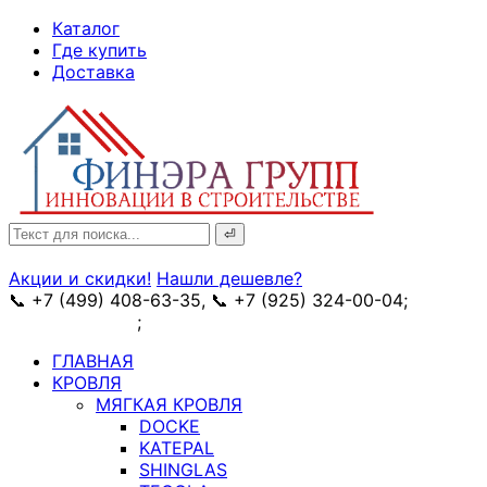
↓
Каталог
Skip
Где купить
to
Доставка
Main
Content
Search
for:
Акции и скидки!
Нашли дешевле?
📞 +7 (499) 408-63-35, 📞 +7 (925) 324-00-04;
➥
схема проезда
;
✉ e-mail: info@fin-era.ru
ГЛАВНАЯ
КРОВЛЯ
МЯГКАЯ КРОВЛЯ
DOCKE
KATEPAL
SHINGLAS