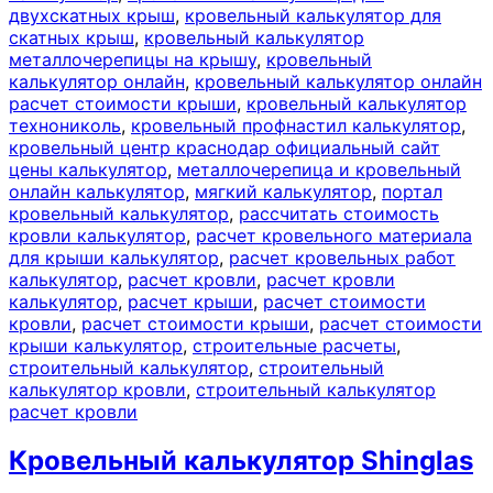
двухскатных крыш
,
кровельный калькулятор для
скатных крыш
,
кровельный калькулятор
металлочерепицы на крышу
,
кровельный
калькулятор онлайн
,
кровельный калькулятор онлайн
расчет стоимости крыши
,
кровельный калькулятор
технониколь
,
кровельный профнастил калькулятор
,
кровельный центр краснодар официальный сайт
цены калькулятор
,
металлочерепица и кровельный
онлайн калькулятор
,
мягкий калькулятор
,
портал
кровельный калькулятор
,
рассчитать стоимость
кровли калькулятор
,
расчет кровельного материала
для крыши калькулятор
,
расчет кровельных работ
калькулятор
,
расчет кровли
,
расчет кровли
калькулятор
,
расчет крыши
,
расчет стоимости
кровли
,
расчет стоимости крыши
,
расчет стоимости
крыши калькулятор
,
строительные расчеты
,
строительный калькулятор
,
строительный
калькулятор кровли
,
строительный калькулятор
расчет кровли
Кровельный калькулятор Shinglas