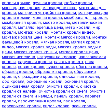
кровли крыши
,
лучшая кровля
,
любые кровли
,
мансардная кровля
,
мансардное окно
,
материал для
кровли
,
материал устройства кровли
,
материалы для
кровли крыши
,
медная кровля
,
мембрана для кровли
,
мембранная кровля
,
место кровле
,
металлическая
кровля
,
металлочерепица цена
,
метр кровли
,
мир
кровли
,
монтаж кровли
,
монтаж кровли видео
,
монтаж кровли цена
,
монтаж мягкой кровли
,
монтаж
фальцевой кровли
,
мягкая кровля
,
мягкая кровля
видео
,
мягкая кровля виды
,
мягкая кровля виды и
цены
,
мягкая кровля крыши
,
мягкая кровля цена
,
мягкая черепица
,
нагрузки на кровлю
,
наплавляемая
кровля
,
наружная кровля
,
начать кровлю
,
нова
кровля
,
новая кровля
,
нужно кровли
,
обогрев кровли
,
образец кровли
,
обрешетка кровли
,
обрушение
кровли
,
ограждение кровли
,
односкатная кровля
,
ооо кровля
,
основание кровли
,
основная кровля
,
оцинкованная кровля
,
очистка кровли
,
очистка
кровли от наледи
,
очистка кровли от снега
,
очистка
кровли от снега и наледи
,
панель кровли
,
парапет
кровли
,
пароизоляция кровли
,
пвх кровля
,
перекрытие кровли
,
пирог кровли
,
план кровли
,