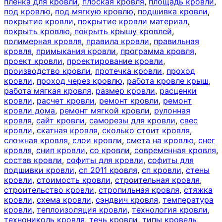
пленка для кровли
,
плоская кровля
,
площадь кровли
,
под кровлю
,
под мягкую кровлю
,
подшивка кровли
,
покрытие кровли
,
покрытие кровли материал
,
покрыть кровлю
,
покрыть крышу кровлей
,
полимерная кровля
,
правила кровли
,
правильная
кровля
,
примыкания кровли
,
программа кровля
,
проект кровли
,
проектирование кровли
,
производство кровли
,
протечка кровли
,
проход
кровли
,
проход через кровлю
,
работа кровле крыш
,
работа мягкая кровля
,
размер кровли
,
расценки
кровли
,
расчет кровли
,
ремонт кровли
,
ремонт
кровли дома
,
ремонт мягкой кровли
,
рулонная
кровля
,
сайт кровли
,
саморезы для кровли
,
свес
кровли
,
скатная кровля
,
сколько стоит кровля
,
сложная кровля
,
слои кровли
,
смета на кровлю
,
снег
кровля
,
снип кровли
,
со кровли
,
современная кровля
,
состав кровли
,
софиты для кровли
,
софиты для
подшивки кровли
,
сп 2011 кровля
,
сп кровли
,
стены
кровли
,
стоимость кровли
,
строительная кровля
,
строительство кровли
,
стропильная кровля
,
стяжка
кровли
,
схема кровли
,
сэндвич кровля
,
температура
кровли
,
теплоизоляция кровли
,
технология кровли
,
технониколь кровля
,
течь кровли
,
типы кровель
,