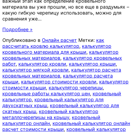
важный этап как определение кровельного
материала вы уже прошли, но все еще в раздумьях –
какую гибкую черепицу использовать, можно для
сравнения уже
…
Подробнее »
Опубликовано в
Онлайн расчет
Метки:
как
рассчитать кровлю калькулятор
,
калькулятор
кровельного материала для крыши
,
калькулятор
кровельных материалов
,
калькулятор кровельных
работ
,
калькулятор кровли
,
калькулятор крыши
,
калькулятор мягкой кровли
,
калькулятор расчета
кровельных материалов
,
калькулятор расчета
крыши
,
калькулятор стоимости кровли
,
калькулятор
стоимости крыши
,
калькулятор черепицы
,
кровельные работы калькулятор цен
,
кровельный
калькулятор
,
кровельный калькулятор для
двухскатных крыш
,
кровельный калькулятор для
скатных крыш
,
кровельный калькулятор
металлочерепицы на крышу
,
кровельный
калькулятор онлайн
,
кровельный калькулятор онлайн
расчет стоимости крыши
,
кровельный калькулятор