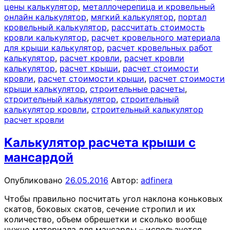
цены калькулятор
,
металлочерепица и кровельный
онлайн калькулятор
,
мягкий калькулятор
,
портал
кровельный калькулятор
,
рассчитать стоимость
кровли калькулятор
,
расчет кровельного материала
для крыши калькулятор
,
расчет кровельных работ
калькулятор
,
расчет кровли
,
расчет кровли
калькулятор
,
расчет крыши
,
расчет стоимости
кровли
,
расчет стоимости крыши
,
расчет стоимости
крыши калькулятор
,
строительные расчеты
,
строительный калькулятор
,
строительный
калькулятор кровли
,
строительный калькулятор
расчет кровли
Калькулятор расчета крыши с
мансардой
Опубликовано
26.05.2016
Автор:
adfinera
Чтобы правильно посчитать угол наклона коньковых
скатов, боковых скатов, сечение стропил и их
количество, объем обрешетки и сколько вообще
нужно материала для мансарды – используется