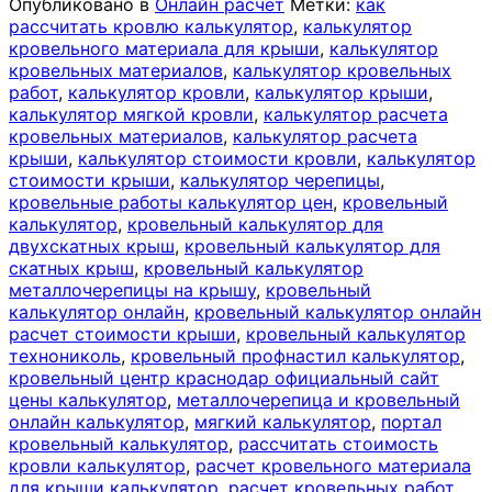
Опубликовано в
Онлайн расчет
Метки:
как
рассчитать кровлю калькулятор
,
калькулятор
кровельного материала для крыши
,
калькулятор
кровельных материалов
,
калькулятор кровельных
работ
,
калькулятор кровли
,
калькулятор крыши
,
калькулятор мягкой кровли
,
калькулятор расчета
кровельных материалов
,
калькулятор расчета
крыши
,
калькулятор стоимости кровли
,
калькулятор
стоимости крыши
,
калькулятор черепицы
,
кровельные работы калькулятор цен
,
кровельный
калькулятор
,
кровельный калькулятор для
двухскатных крыш
,
кровельный калькулятор для
скатных крыш
,
кровельный калькулятор
металлочерепицы на крышу
,
кровельный
калькулятор онлайн
,
кровельный калькулятор онлайн
расчет стоимости крыши
,
кровельный калькулятор
технониколь
,
кровельный профнастил калькулятор
,
кровельный центр краснодар официальный сайт
цены калькулятор
,
металлочерепица и кровельный
онлайн калькулятор
,
мягкий калькулятор
,
портал
кровельный калькулятор
,
рассчитать стоимость
кровли калькулятор
,
расчет кровельного материала
для крыши калькулятор
,
расчет кровельных работ