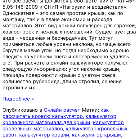
что все расчеты делаются в соответствии с ТКП 45-
5.05-146-2009 и СНиП «Нагрузки и воздействия».
Односкатная – это самая простая крыша, как по
монтажу, так и в плане экономии и расхода
материалов. Этот вид крыши популярен для гаражей,
хозпостроек и нежилых помещений. Существует два
вида – чердачная и бесчердачная. Тут могут
применяться любые уровни наклона, но чаще всего
берутся малые углы, но тогда необходимо хорошо
следить за уровнем снега и своевременно удалять
его. При расчете в онлайн калькуляторе получают
следующую информацию: угол наклона крыши,
площадь поверхности крыши с учетом свеса,
количество рубероида, длина стропил, сечение
стропил и их
…
Подробнее »
Опубликовано в
Онлайн расчет
Метки:
как
рассчитать кровлю калькулятор
,
калькулятор
кровельного материала для крыши
,
калькулятор
кровельных материалов
,
калькулятор кровельных
работ
,
калькулятор кровли
,
калькулятор крыши
,