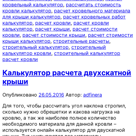
кровельный калькулятор
,
рассчитать стоимость
кровли калькулятор
,
расчет кровельного материала
для крыши калькулятор
,
расчет кровельных работ
калькулятор
,
расчет кровли
,
расчет кровли
калькулятор
,
расчет крыши
,
расчет стоимости
кровли
,
расчет стоимости крыши
,
расчет стоимости
крыши калькулятор
,
строительные расчеты
,
строительный калькулятор
,
строительный
калькулятор кровли
,
строительный калькулятор
расчет кровли
Калькулятор расчета двухскатной
крыши
Опубликовано
26.05.2016
Автор:
adfinera
Для того, чтобы рассчитать угол наклона стропил,
сколько нужно обрешетки и какова нагрузка на
кровлю, а так же наиболее полное количество
необходимого материала для данной кровли –
используется онлайн калькулятор для двускатной