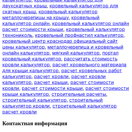
двухскатных крыш
,
кровельный калькулятор для
скатных крыш
,
кровельный калькулятор
металлочерепицы на крышу
,
кровельный
калькулятор онлайн
,
кровельный калькулятор онлайн
расчет стоимости крыши
,
кровельный калькулятор
технониколь
,
кровельный профнастил калькулятор
,
кровельный центр краснодар официальный сайт
цены калькулятор
,
металлочерепица и кровельный
онлайн калькулятор
,
мягкий калькулятор
,
портал
кровельный калькулятор
,
рассчитать стоимость
кровли калькулятор
,
расчет кровельного материала
для крыши калькулятор
,
расчет кровельных работ
калькулятор
,
расчет кровли
,
расчет кровли
калькулятор
,
расчет крыши
,
расчет стоимости
кровли
,
расчет стоимости крыши
,
расчет стоимости
крыши калькулятор
,
строительные расчеты
,
строительный калькулятор
,
строительный
калькулятор кровли
,
строительный калькулятор
расчет кровли
Контактная информация