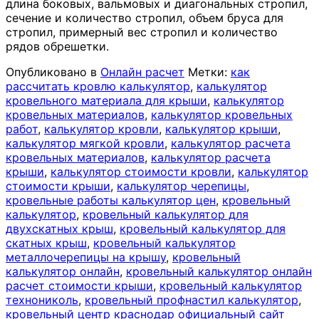
длина боковых, вальмовых и диагональных стропил,
сечение и количество стропил, объем бруса для
стропил, примерный вес стропил и количество
рядов обрешетки.
Опубликовано в
Онлайн расчет
Метки:
как
рассчитать кровлю калькулятор
,
калькулятор
кровельного материала для крыши
,
калькулятор
кровельных материалов
,
калькулятор кровельных
работ
,
калькулятор кровли
,
калькулятор крыши
,
калькулятор мягкой кровли
,
калькулятор расчета
кровельных материалов
,
калькулятор расчета
крыши
,
калькулятор стоимости кровли
,
калькулятор
стоимости крыши
,
калькулятор черепицы
,
кровельные работы калькулятор цен
,
кровельный
калькулятор
,
кровельный калькулятор для
двухскатных крыш
,
кровельный калькулятор для
скатных крыш
,
кровельный калькулятор
металлочерепицы на крышу
,
кровельный
калькулятор онлайн
,
кровельный калькулятор онлайн
расчет стоимости крыши
,
кровельный калькулятор
технониколь
,
кровельный профнастил калькулятор
,
кровельный центр краснодар официальный сайт