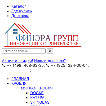
↓
Каталог
Skip
Где купить
to
Доставка
Main
Content
Search
for:
Акции и скидки!
Нашли дешевле?
📞 +7 (499) 408-63-35, 📞 +7 (925) 324-00-04;
➥
схема проезда
;
✉ e-mail: info@fin-era.ru
ГЛАВНАЯ
КРОВЛЯ
МЯГКАЯ КРОВЛЯ
DOCKE
KATEPAL
SHINGLAS