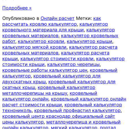
Подробнее »
Опубликовано в
Онлайн расчет
Метки:
как
рассчитать кровлю калькулятор
,
калькулятор
кровельного материала для крыши
,
калькулятор
кровельных материалов
,
калькулятор кровельных
работ
,
калькулятор кровли
,
калькулятор крыши
,
калькулятор мягкой кровли
,
калькулятор расчета
кровельных материалов
,
калькулятор расчета
крыши
,
калькулятор стоимости кровли
,
калькулятор
стоимости крыши
,
калькулятор черепицы
,
кровельные работы калькулятор цен
,
кровельный
калькулятор
,
кровельный калькулятор для
двухскатных крыш
,
кровельный калькулятор для
скатных крыш
,
кровельный калькулятор
металлочерепицы на крышу
,
кровельный
калькулятор онлайн
,
кровельный калькулятор онлайн
расчет стоимости крыши
,
кровельный калькулятор
технониколь
,
кровельный профнастил калькулятор
,
кровельный центр краснодар официальный сайт
цены калькулятор
,
металлочерепица и кровельный
онлайн калькулятор
,
мягкий калькулятор
,
портал