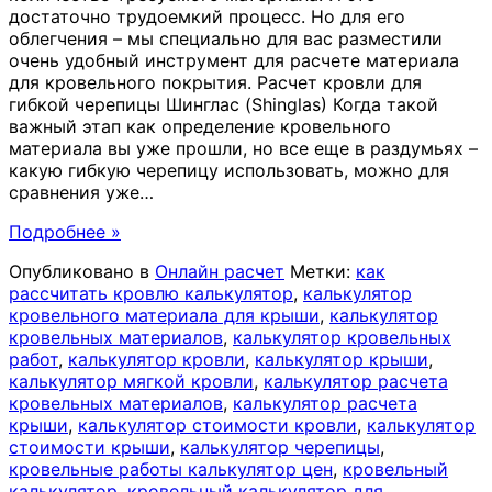
достаточно трудоемкий процесс. Но для его
облегчения – мы специально для вас разместили
очень удобный инструмент для расчете материала
для кровельного покрытия. Расчет кровли для
гибкой черепицы Шинглас (Shinglas) Когда такой
важный этап как определение кровельного
материала вы уже прошли, но все еще в раздумьях –
какую гибкую черепицу использовать, можно для
сравнения уже
…
Подробнее »
Опубликовано в
Онлайн расчет
Метки:
как
рассчитать кровлю калькулятор
,
калькулятор
кровельного материала для крыши
,
калькулятор
кровельных материалов
,
калькулятор кровельных
работ
,
калькулятор кровли
,
калькулятор крыши
,
калькулятор мягкой кровли
,
калькулятор расчета
кровельных материалов
,
калькулятор расчета
крыши
,
калькулятор стоимости кровли
,
калькулятор
стоимости крыши
,
калькулятор черепицы
,
кровельные работы калькулятор цен
,
кровельный
калькулятор
,
кровельный калькулятор для