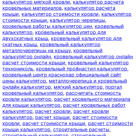
калькулятор мягкой кровли
,
калькулятор расчета
кровельных материалов
,
калькулятор расчета
крыши
,
калькулятор стоимости кровли
,
калькулятор
стоимости крыши
,
калькулятор черепицы
,
кровельные работы калькулятор цен
,
кровельный
калькулятор
,
кровельный калькулятор для
двухскатных крыш
,
кровельный калькулятор для
скатных крыш
,
кровельный калькулятор
металлочерепицы на крышу
,
кровельный
калькулятор онлайн
,
кровельный калькулятор онлайн
расчет стоимости крыши
,
кровельный калькулятор
технониколь
,
кровельный профнастил калькулятор
,
кровельный центр краснодар официальный сайт
цены калькулятор
,
металлочерепица и кровельный
онлайн калькулятор
,
мягкий калькулятор
,
портал
кровельный калькулятор
,
рассчитать стоимость
кровли калькулятор
,
расчет кровельного материала
для крыши калькулятор
,
расчет кровельных работ
калькулятор
,
расчет кровли
,
расчет кровли
калькулятор
,
расчет крыши
,
расчет стоимости
кровли
,
расчет стоимости крыши
,
расчет стоимости
крыши калькулятор
,
строительные расчеты
,
строительный калькулятор
,
строительный