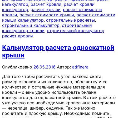
калькулятор
,
расчет кровли
,
расчет кровли
калькулятор
,
расчет крыши
,
расчет стоимости
кровли
,
расчет стоимости крыши
,
расчет стоимости
крыши калькулятор
,
строительные расчеты
,
строительный калькулятор
,
строительный
калькулятор кровли
,
строительный калькулятор
расчет кровли
Калькулятор расчета односкатной
крыши
Опубликовано
26.05.2016
Автор:
adfinera
Для того чтобы рассчитать угол наклона ската,
размер стропил и их количество, обрешетку и ее
количество и остальные нужные материалы для
кровли – очень удобно использовать онлайн
калькулятор для односкатной крыши. В этом расчете
уже учтено все необходимые кровельные материалы
— черепица, шифер, ондулин. Так же можно
посчитать и плоскую крышу. Необходимо помнить,