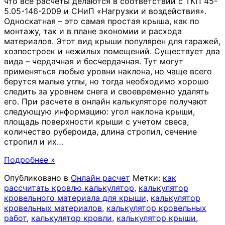
что все расчеты делаются в соответствии с ТКП 45-
5.05-146-2009 и СНиП «Нагрузки и воздействия».
Односкатная – это самая простая крыша, как по
монтажу, так и в плане экономии и расхода
материалов. Этот вид крыши популярен для гаражей,
хозпостроек и нежилых помещений. Существует два
вида – чердачная и бесчердачная. Тут могут
применяться любые уровни наклона, но чаще всего
берутся малые углы, но тогда необходимо хорошо
следить за уровнем снега и своевременно удалять
его. При расчете в онлайн калькуляторе получают
следующую информацию: угол наклона крыши,
площадь поверхности крыши с учетом свеса,
количество рубероида, длина стропил, сечение
стропил и их
…
Подробнее »
Опубликовано в
Онлайн расчет
Метки:
как
рассчитать кровлю калькулятор
,
калькулятор
кровельного материала для крыши
,
калькулятор
кровельных материалов
,
калькулятор кровельных
работ
,
калькулятор кровли
,
калькулятор крыши
,