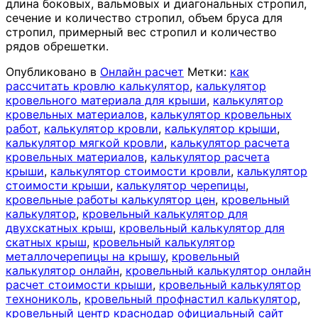
длина боковых, вальмовых и диагональных стропил,
сечение и количество стропил, объем бруса для
стропил, примерный вес стропил и количество
рядов обрешетки.
Опубликовано в
Онлайн расчет
Метки:
как
рассчитать кровлю калькулятор
,
калькулятор
кровельного материала для крыши
,
калькулятор
кровельных материалов
,
калькулятор кровельных
работ
,
калькулятор кровли
,
калькулятор крыши
,
калькулятор мягкой кровли
,
калькулятор расчета
кровельных материалов
,
калькулятор расчета
крыши
,
калькулятор стоимости кровли
,
калькулятор
стоимости крыши
,
калькулятор черепицы
,
кровельные работы калькулятор цен
,
кровельный
калькулятор
,
кровельный калькулятор для
двухскатных крыш
,
кровельный калькулятор для
скатных крыш
,
кровельный калькулятор
металлочерепицы на крышу
,
кровельный
калькулятор онлайн
,
кровельный калькулятор онлайн
расчет стоимости крыши
,
кровельный калькулятор
технониколь
,
кровельный профнастил калькулятор
,
кровельный центр краснодар официальный сайт