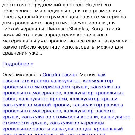
достаточно трудоемкий процесс. Но для его
облегчения – мы специально для вас разместили
очень удобный инструмент для расчете материала
для кровельного покрытия. Расчет кровли для
гибкой черепицы Шинглас (Shinglas) Когда такой
важный этап как определение кровельного
материала вы уже прошли, но все еще в раздумьях –
какую гибкую черепицу использовать, можно для
сравнения уже
…
Подробнее »
Опубликовано в
Онлайн расчет
Метки:
как
рассчитать кровлю калькулятор
,
калькулятор
кровельного материала для крыши
,
калькулятор
кровельных материалов
,
калькулятор кровельных
работ
,
калькулятор кровли
,
калькулятор крыши
,
калькулятор мягкой кровли
,
калькулятор расчета
кровельных материалов
,
калькулятор расчета
крыши
,
калькулятор стоимости кровли
,
калькулятор
стоимости крыши
,
калькулятор черепицы
,
кровельные работы калькулятор цен
,
кровельный
калькулятор
,
кровельный калькулятор для