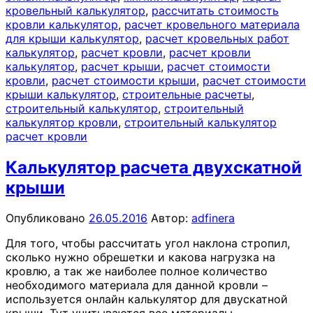
кровельный калькулятор
,
рассчитать стоимость
кровли калькулятор
,
расчет кровельного материала
для крыши калькулятор
,
расчет кровельных работ
калькулятор
,
расчет кровли
,
расчет кровли
калькулятор
,
расчет крыши
,
расчет стоимости
кровли
,
расчет стоимости крыши
,
расчет стоимости
крыши калькулятор
,
строительные расчеты
,
строительный калькулятор
,
строительный
калькулятор кровли
,
строительный калькулятор
расчет кровли
Калькулятор расчета двухскатной
крыши
Опубликовано
26.05.2016
Автор:
adfinera
Для того, чтобы рассчитать угол наклона стропил,
сколько нужно обрешетки и какова нагрузка на
кровлю, а так же наиболее полное количество
необходимого материала для данной кровли –
используется онлайн калькулятор для двускатной