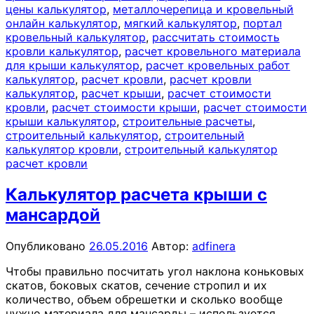
цены калькулятор
,
металлочерепица и кровельный
онлайн калькулятор
,
мягкий калькулятор
,
портал
кровельный калькулятор
,
рассчитать стоимость
кровли калькулятор
,
расчет кровельного материала
для крыши калькулятор
,
расчет кровельных работ
калькулятор
,
расчет кровли
,
расчет кровли
калькулятор
,
расчет крыши
,
расчет стоимости
кровли
,
расчет стоимости крыши
,
расчет стоимости
крыши калькулятор
,
строительные расчеты
,
строительный калькулятор
,
строительный
калькулятор кровли
,
строительный калькулятор
расчет кровли
Калькулятор расчета крыши с
мансардой
Опубликовано
26.05.2016
Автор:
adfinera
Чтобы правильно посчитать угол наклона коньковых
скатов, боковых скатов, сечение стропил и их
количество, объем обрешетки и сколько вообще
нужно материала для мансарды – используется