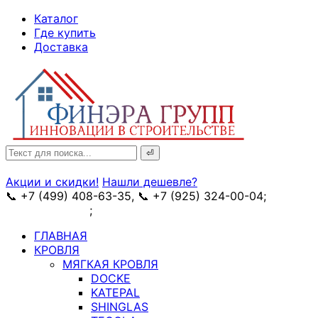
↓
Каталог
Skip
Где купить
to
Доставка
Main
Content
Search
for:
Акции и скидки!
Нашли дешевле?
📞 +7 (499) 408-63-35, 📞 +7 (925) 324-00-04;
➥
схема проезда
;
✉ e-mail: info@fin-era.ru
ГЛАВНАЯ
КРОВЛЯ
МЯГКАЯ КРОВЛЯ
DOCKE
KATEPAL
SHINGLAS