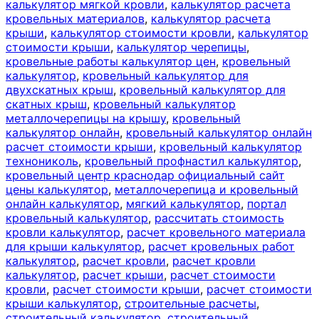
калькулятор мягкой кровли
,
калькулятор расчета
кровельных материалов
,
калькулятор расчета
крыши
,
калькулятор стоимости кровли
,
калькулятор
стоимости крыши
,
калькулятор черепицы
,
кровельные работы калькулятор цен
,
кровельный
калькулятор
,
кровельный калькулятор для
двухскатных крыш
,
кровельный калькулятор для
скатных крыш
,
кровельный калькулятор
металлочерепицы на крышу
,
кровельный
калькулятор онлайн
,
кровельный калькулятор онлайн
расчет стоимости крыши
,
кровельный калькулятор
технониколь
,
кровельный профнастил калькулятор
,
кровельный центр краснодар официальный сайт
цены калькулятор
,
металлочерепица и кровельный
онлайн калькулятор
,
мягкий калькулятор
,
портал
кровельный калькулятор
,
рассчитать стоимость
кровли калькулятор
,
расчет кровельного материала
для крыши калькулятор
,
расчет кровельных работ
калькулятор
,
расчет кровли
,
расчет кровли
калькулятор
,
расчет крыши
,
расчет стоимости
кровли
,
расчет стоимости крыши
,
расчет стоимости
крыши калькулятор
,
строительные расчеты
,
строительный калькулятор
,
строительный