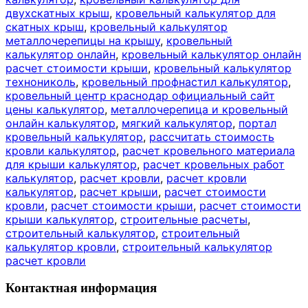
двухскатных крыш
,
кровельный калькулятор для
скатных крыш
,
кровельный калькулятор
металлочерепицы на крышу
,
кровельный
калькулятор онлайн
,
кровельный калькулятор онлайн
расчет стоимости крыши
,
кровельный калькулятор
технониколь
,
кровельный профнастил калькулятор
,
кровельный центр краснодар официальный сайт
цены калькулятор
,
металлочерепица и кровельный
онлайн калькулятор
,
мягкий калькулятор
,
портал
кровельный калькулятор
,
рассчитать стоимость
кровли калькулятор
,
расчет кровельного материала
для крыши калькулятор
,
расчет кровельных работ
калькулятор
,
расчет кровли
,
расчет кровли
калькулятор
,
расчет крыши
,
расчет стоимости
кровли
,
расчет стоимости крыши
,
расчет стоимости
крыши калькулятор
,
строительные расчеты
,
строительный калькулятор
,
строительный
калькулятор кровли
,
строительный калькулятор
расчет кровли
Контактная информация