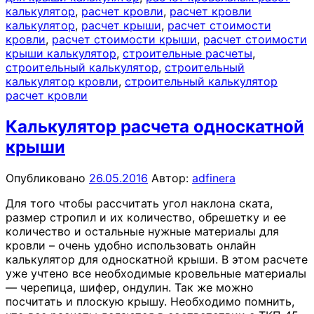
калькулятор
,
расчет кровли
,
расчет кровли
калькулятор
,
расчет крыши
,
расчет стоимости
кровли
,
расчет стоимости крыши
,
расчет стоимости
крыши калькулятор
,
строительные расчеты
,
строительный калькулятор
,
строительный
калькулятор кровли
,
строительный калькулятор
расчет кровли
Калькулятор расчета односкатной
крыши
Опубликовано
26.05.2016
Автор:
adfinera
Для того чтобы рассчитать угол наклона ската,
размер стропил и их количество, обрешетку и ее
количество и остальные нужные материалы для
кровли – очень удобно использовать онлайн
калькулятор для односкатной крыши. В этом расчете
уже учтено все необходимые кровельные материалы
— черепица, шифер, ондулин. Так же можно
посчитать и плоскую крышу. Необходимо помнить,