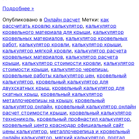
Подробнее »
Опубликовано в
Онлайн расчет
Метки:
как
рассчитать кровлю калькулятор
,
калькулятор
кровельного материала для крыши
,
калькулятор
кровельных материалов
,
калькулятор кровельных
работ
,
калькулятор кровли
,
калькулятор крыши
,
калькулятор мягкой кровли
,
калькулятор расчета
кровельных материалов
,
калькулятор расчета
крыши
,
калькулятор стоимости кровли
,
калькулятор
стоимости крыши
,
калькулятор черепицы
,
кровельные работы калькулятор цен
,
кровельный
калькулятор
,
кровельный калькулятор для
двухскатных крыш
,
кровельный калькулятор для
скатных крыш
,
кровельный калькулятор
металлочерепицы на крышу
,
кровельный
калькулятор онлайн
,
кровельный калькулятор онлайн
расчет стоимости крыши
,
кровельный калькулятор
технониколь
,
кровельный профнастил калькулятор
,
кровельный центр краснодар официальный сайт
цены калькулятор
,
металлочерепица и кровельный
онлайн калькулятор
,
мягкий калькулятор
,
портал