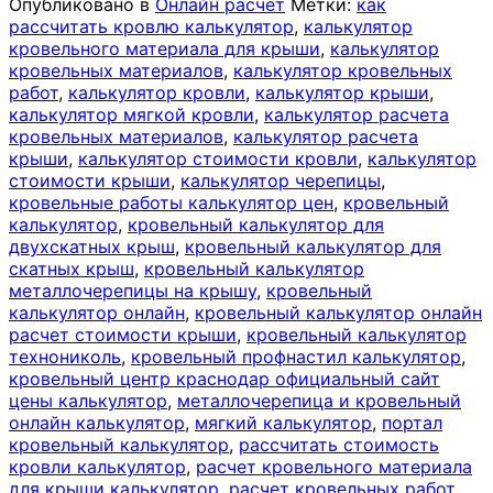
Опубликовано в
Онлайн расчет
Метки:
как
рассчитать кровлю калькулятор
,
калькулятор
кровельного материала для крыши
,
калькулятор
кровельных материалов
,
калькулятор кровельных
работ
,
калькулятор кровли
,
калькулятор крыши
,
калькулятор мягкой кровли
,
калькулятор расчета
кровельных материалов
,
калькулятор расчета
крыши
,
калькулятор стоимости кровли
,
калькулятор
стоимости крыши
,
калькулятор черепицы
,
кровельные работы калькулятор цен
,
кровельный
калькулятор
,
кровельный калькулятор для
двухскатных крыш
,
кровельный калькулятор для
скатных крыш
,
кровельный калькулятор
металлочерепицы на крышу
,
кровельный
калькулятор онлайн
,
кровельный калькулятор онлайн
расчет стоимости крыши
,
кровельный калькулятор
технониколь
,
кровельный профнастил калькулятор
,
кровельный центр краснодар официальный сайт
цены калькулятор
,
металлочерепица и кровельный
онлайн калькулятор
,
мягкий калькулятор
,
портал
кровельный калькулятор
,
рассчитать стоимость
кровли калькулятор
,
расчет кровельного материала
для крыши калькулятор
,
расчет кровельных работ