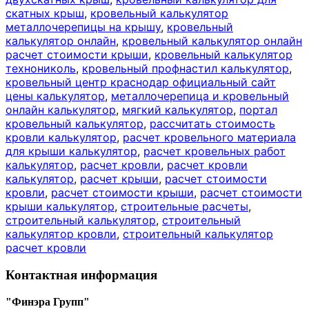
скатных крыш
,
кровельный калькулятор
металлочерепицы на крышу
,
кровельный
калькулятор онлайн
,
кровельный калькулятор онлайн
расчет стоимости крыши
,
кровельный калькулятор
технониколь
,
кровельный профнастил калькулятор
,
кровельный центр краснодар официальный сайт
цены калькулятор
,
металлочерепица и кровельный
онлайн калькулятор
,
мягкий калькулятор
,
портал
кровельный калькулятор
,
рассчитать стоимость
кровли калькулятор
,
расчет кровельного материала
для крыши калькулятор
,
расчет кровельных работ
калькулятор
,
расчет кровли
,
расчет кровли
калькулятор
,
расчет крыши
,
расчет стоимости
кровли
,
расчет стоимости крыши
,
расчет стоимости
крыши калькулятор
,
строительные расчеты
,
строительный калькулятор
,
строительный
калькулятор кровли
,
строительный калькулятор
расчет кровли
Контактная информация
"Финэра Групп"