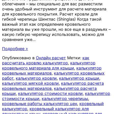
облегчения – мы специально для вас разместили
очень удобный инструмент для расчете материала
для кровельного покрытия. Расчет кровли для
гибкой черепицы Шинглас (Shinglas) Когда такой
важный этап как определение кровельного
материала вы уже прошли, но все еще в раздумьях –
какую гибкую черепицу использовать, можно для
сравнения уже
…
Подробнее »
Опубликовано в
Онлайн расчет
Метки:
как
рассчитать кровлю калькулятор
,
калькулятор
кровельного материала для крыши
,
калькулятор
кровельных материалов
,
калькулятор кровельных
работ
,
калькулятор кровли
,
калькулятор крыши
,
калькулятор мягкой кровли
,
калькулятор расчета
кровельных материалов
,
калькулятор расчета
крыши
,
калькулятор стоимости кровли
,
калькулятор
стоимости крыши
,
калькулятор черепицы
,
кровельные работы калькулятор цен
,
кровельный
калькулятор
,
кровельный калькулятор для
двухскатных крыш
,
кровельный калькулятор для