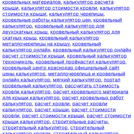
кровельных материалов
,
калькулятор расчета
крыши
,
калькулятор стоимости кровли
,
калькулятор
стоимости крыши
,
калькулятор черепицы
,
кровельные работы калькулятор цен
,
кровельный
калькулятор
,
кровельный калькулятор для
двухскатных крыш
,
кровельный калькулятор для
скатных крыш
,
кровельный калькулятор
металлочерепицы на крышу
,
кровельный
калькулятор онлайн
,
кровельный калькулятор онлайн
расчет стоимости крыши
,
кровельный калькулятор
технониколь
,
кровельный профнастил калькулятор
,
кровельный центр краснодар официальный сайт
цены калькулятор
,
металлочерепица и кровельный
онлайн калькулятор
,
мягкий калькулятор
,
портал
кровельный калькулятор
,
рассчитать стоимость
кровли калькулятор
,
расчет кровельного материала
для крыши калькулятор
,
расчет кровельных работ
калькулятор
,
расчет кровли
,
расчет кровли
калькулятор
,
расчет крыши
,
расчет стоимости
кровли
,
расчет стоимости крыши
,
расчет стоимости
крыши калькулятор
,
строительные расчеты
,
строительный калькулятор
,
строительный
калькулятор кровли
,
строительный калькулятор