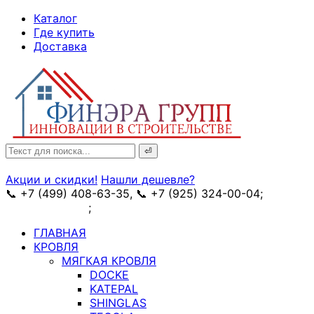
↓
Каталог
Skip
Где купить
to
Доставка
Main
Content
Search
for:
Акции и скидки!
Нашли дешевле?
📞 +7 (499) 408-63-35, 📞 +7 (925) 324-00-04;
➥
схема проезда
;
✉ e-mail: info@fin-era.ru
ГЛАВНАЯ
КРОВЛЯ
МЯГКАЯ КРОВЛЯ
DOCKE
KATEPAL
SHINGLAS