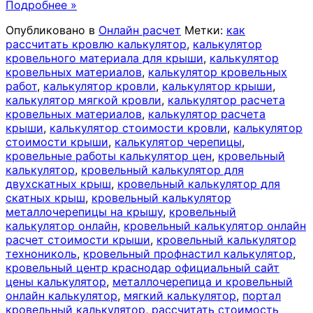
Подробнее »
Опубликовано в
Онлайн расчет
Метки:
как
рассчитать кровлю калькулятор
,
калькулятор
кровельного материала для крыши
,
калькулятор
кровельных материалов
,
калькулятор кровельных
работ
,
калькулятор кровли
,
калькулятор крыши
,
калькулятор мягкой кровли
,
калькулятор расчета
кровельных материалов
,
калькулятор расчета
крыши
,
калькулятор стоимости кровли
,
калькулятор
стоимости крыши
,
калькулятор черепицы
,
кровельные работы калькулятор цен
,
кровельный
калькулятор
,
кровельный калькулятор для
двухскатных крыш
,
кровельный калькулятор для
скатных крыш
,
кровельный калькулятор
металлочерепицы на крышу
,
кровельный
калькулятор онлайн
,
кровельный калькулятор онлайн
расчет стоимости крыши
,
кровельный калькулятор
технониколь
,
кровельный профнастил калькулятор
,
кровельный центр краснодар официальный сайт
цены калькулятор
,
металлочерепица и кровельный
онлайн калькулятор
,
мягкий калькулятор
,
портал
кровельный калькулятор
,
рассчитать стоимость