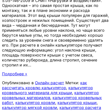
5.05-146-2009 и СНиП «Нагрузки и воздействия».
Односкатная – это самая простая крыша, как по
монтажу, так и в плане экономии и расхода
материалов. Этот вид крыши популярен для гаражей,
хозпостроек и нежилых помещений. Существует два
вида – чердачная и бесчердачная. Тут могут
применяться любые уровни наклона, но чаще всего
берутся малые углы, но тогда необходимо хорошо
следить за уровнем снега и своевременно удалять
его. При расчете в онлайн калькуляторе получают
следующую информацию: угол наклона крыши,
площадь поверхности крыши с учетом свеса,
количество рубероида, длина стропил, сечение
стропил и их
…
Подробнее »
Опубликовано в
Онлайн расчет
Метки:
как
рассчитать кровлю калькулятор
,
калькулятор
кровельного материала для крыши
,
калькулятор
кровельных материалов
,
калькулятор кровельных
работ
,
калькулятор кровли
,
калькулятор крыши
,
калькулятор мягкой кровли
,
калькулятор расчета