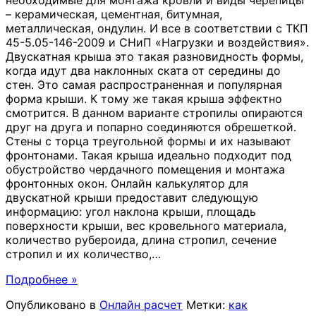
необходимые для монтажа кровли и виды черепицы
– керамическая, цементная, битумная,
металлическая, ондулин. И все в соответствии с ТКП
45-5.05-146-2009 и СНиП «Нагрузки и воздействия».
Двускатная крыша это такая разновидность формы,
когда идут два наклонных ската от середины до
стен. Это самая распространенная и популярная
форма крыши. К тому же такая крыша эффектно
смотрится. В данном варианте стропилы опираются
друг на друга и попарно соединяются обрешеткой.
Стены с торца треугольной формы и их называют
фронтонами. Такая крыша идеально подходит под
обустройство чердачного помещения и монтажа
фронтонных окон. Онлайн калькулятор для
двускатной крыши предоставит следующую
информацию: угол наклона крыши, площадь
поверхности крыши, вес кровельного материала,
количество рубероида, длина стропил, сечение
стропил и их количество,
…
Подробнее »
Опубликовано в
Онлайн расчет
Метки:
как