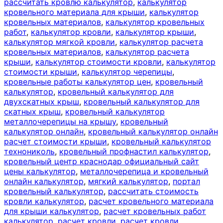
рассчитать кровлю калькулятор
,
калькулятор
кровельного материала для крыши
,
калькулятор
кровельных материалов
,
калькулятор кровельных
работ
,
калькулятор кровли
,
калькулятор крыши
,
калькулятор мягкой кровли
,
калькулятор расчета
кровельных материалов
,
калькулятор расчета
крыши
,
калькулятор стоимости кровли
,
калькулятор
стоимости крыши
,
калькулятор черепицы
,
кровельные работы калькулятор цен
,
кровельный
калькулятор
,
кровельный калькулятор для
двухскатных крыш
,
кровельный калькулятор для
скатных крыш
,
кровельный калькулятор
металлочерепицы на крышу
,
кровельный
калькулятор онлайн
,
кровельный калькулятор онлайн
расчет стоимости крыши
,
кровельный калькулятор
технониколь
,
кровельный профнастил калькулятор
,
кровельный центр краснодар официальный сайт
цены калькулятор
,
металлочерепица и кровельный
онлайн калькулятор
,
мягкий калькулятор
,
портал
кровельный калькулятор
,
рассчитать стоимость
кровли калькулятор
,
расчет кровельного материала
для крыши калькулятор
,
расчет кровельных работ
калькулятор
,
расчет кровли
,
расчет кровли