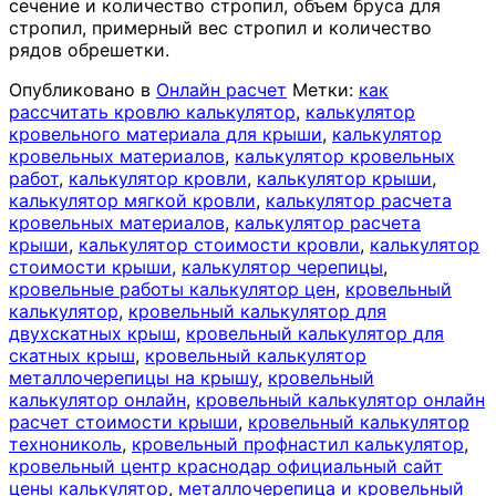
сечение и количество стропил, объем бруса для
стропил, примерный вес стропил и количество
рядов обрешетки.
Опубликовано в
Онлайн расчет
Метки:
как
рассчитать кровлю калькулятор
,
калькулятор
кровельного материала для крыши
,
калькулятор
кровельных материалов
,
калькулятор кровельных
работ
,
калькулятор кровли
,
калькулятор крыши
,
калькулятор мягкой кровли
,
калькулятор расчета
кровельных материалов
,
калькулятор расчета
крыши
,
калькулятор стоимости кровли
,
калькулятор
стоимости крыши
,
калькулятор черепицы
,
кровельные работы калькулятор цен
,
кровельный
калькулятор
,
кровельный калькулятор для
двухскатных крыш
,
кровельный калькулятор для
скатных крыш
,
кровельный калькулятор
металлочерепицы на крышу
,
кровельный
калькулятор онлайн
,
кровельный калькулятор онлайн
расчет стоимости крыши
,
кровельный калькулятор
технониколь
,
кровельный профнастил калькулятор
,
кровельный центр краснодар официальный сайт
цены калькулятор
,
металлочерепица и кровельный